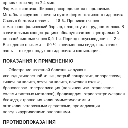
проявляется через 2-4 мин.
Фармакокинетика. Широко распределяется в организме.
Метаболизируется в печени путем ферментативного гидролиза.
Связь с белками плазмы — 18 %. Проникает через
гематоэнцефалический барьер, плаценту и в грудное молоко. В
значительных концентрациях обнаруживается в центральной
нервной системе через 0,5-1 ч. Период полувыведения — 2 ч.
Выведение почками — 50 % в неизменном виде, оставшаяся
часть — в виде продуктов гидролиза и конъюгации.
ПОКАЗАНИЯ К ПРИМЕНЕНИЮ
Обострение язвенной болезни желудка и
двенадцатиперстной кишки; острый панкреатит; пилороспазм;
кишечная колика, желчная колика, почечная колика,
бронхоспазм; гиперсаливация (паркинсонизм, отравление
солями тяжелых металлов); брадикардия; атриовентрикулярная
блокада; отравления холиномиметическими и
антихолинэстеразными средствами; премедикация
перед хирургическими операциями.
ПРОТИВОПОКАЗАНИЯ