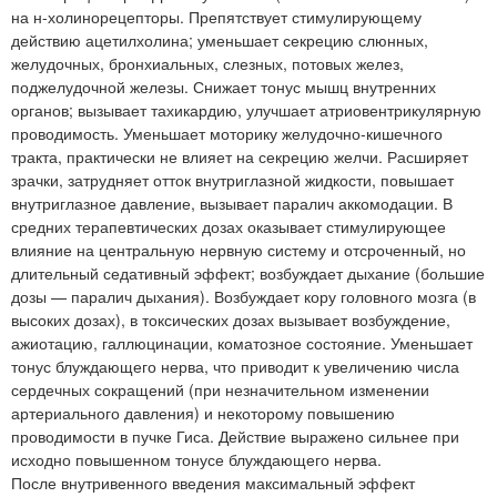
на н-холинорецепторы. Препятствует стимулирующему
действию ацетилхолина; уменьшает секрецию слюнных,
желудочных, бронхиальных, слезных, потовых желез,
поджелудочной железы. Снижает тонус мышц внутренних
органов; вызывает тахикардию, улучшает атриовентрикулярную
проводимость. Уменьшает моторику желудочно-кишечного
тракта, практически не влияет на секрецию желчи. Расширяет
зрачки, затрудняет отток внутриглазной жидкости, повышает
внутриглазное давление, вызывает паралич аккомодации. В
средних терапевтических дозах оказывает стимулирующее
влияние на центральную нервную систему и отсроченный, но
длительный седативный эффект; возбуждает дыхание (большие
дозы — паралич дыхания). Возбуждает кору головного мозга (в
высоких дозах), в токсических дозах вызывает возбуждение,
ажиотацию, галлюцинации, коматозное состояние. Уменьшает
тонус блуждающего нерва, что приводит к увеличению числа
сердечных сокращений (при незначительном изменении
артериального давления) и некоторому повышению
проводимости в пучке Гиса. Действие выражено сильнее при
исходно повышенном тонусе блуждающего нерва.
После внутривенного введения максимальный эффект