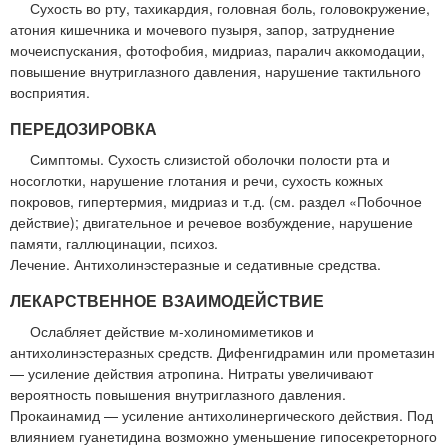
Сухость во рту, тахикардия, головная боль, головокружение,
атония кишечника и мочевого пузыря, запор, затруднение
мочеиспускания, фотофобия, мидриаз, паралич аккомодации,
повышение внутриглазного давления, нарушение тактильного
восприятия.
ПЕРЕДОЗИРОВКА
Симптомы. Сухость слизистой оболочки полости рта и
носоглотки, нарушение глотания и речи, сухость кожных
покровов, гипертермия, мидриаз и т.д. (см. раздел «Побочное
действие); двигательное и речевое возбуждение, нарушение
памяти, галлюцинации, психоз.
Лечение. Антихолинэстеразные и седативные средства.
ЛЕКАРСТВЕННОЕ ВЗАИМОДЕЙСТВИЕ
Ослабляет действие м-холиномиметиков и
антихолинэстеразных средств. Дифенгидрамин или прометазин
— усиление действия атропина. Нитраты увеличивают
вероятность повышения внутриглазного давления.
Прокаинамид — усиление антихолинергического действия. Под
влиянием гуанетидина возможно уменьшение гипосекреторного