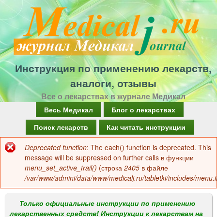
Перейти
к
основному
содержанию
Инструкция по применению лекарств,
аналоги, отзывы
Все о лекарствах в журнале Медикал
Г
Весь Медикал
Блог о лекарствах
л
Поиск лекарств
Как читать инструкции
а
Deprecated function
: The each() function is deprecated. This
Сообщение
в
message will be suppressed on further calls в функции
об
menu_set_active_trail()
(строка
2405
в файле
н
/var/www/admini/data/www/medicalj.ru/tabletki/includes/menu.i
ошибке
о
е
Только официальные инструкции по применению
лекарственных средств! Инструкции к лекарствам на