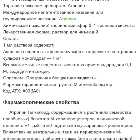
Торговое название препарата: Атропин
Международное непатентованное название или
группировочное название:
Атропин
Химическое название: тропиновый эфир d, 1-троповой кислоты
Лекарственная форма: раствор для инъекций
Состав.
1 мл раствора содержит:
Активное вещество: атропина сульфат в пересчете на атропина
сульфат моногидрат — 1 мг
Вспомогательные вещества: кислота хлористоводородная 0,1
М, вода для инъекций.
Описание. Прозрачная бесцветная жидкость.
Фармакотерапевтическая группа: М-холиноблокатор
Код АТХ: A03BA01
Фармакологические свойства
Атропин (алкалоид, содержащийся в растениях семейства
паслёновых) блокатор М-холинорецепторов, в одинаковой
степени с м1-, м2- и м3-подтипами мускариновых рецепторов.
Влияет как на центральные, так и на периферические М-
холинорецепторы. Действует также (хотя значительно слабее)