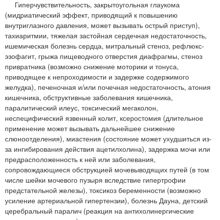
Гиперчувствительность, закрытоугольная глаукома
(мидриатический эффект, приводящий к повышению
внутриглазного давления, может вызывать острый приступ),
тахиаритмии, тяжелая застойная сердечная недостаточность,
ишемическая болезнь сердца, митральный стеноз, рефлюкс-
эзофагит, грыжа пищеводного отверстия диафрагмы, стеноз
привратника (возможно снижение моторики и тонуса,
приводящее к непроходимости и задержке содержимого
желудка), печеночная и/или почечная недостаточность, атония
кишечника, обструктивные заболевания кишечника,
паралитический илеус, токсический мегаколон,
неспецифический язвенный колит, ксеростомия (длительное
применение может вызывать дальнейшее снижение
слюноотделения), миастения (состояние может ухудшиться из-
за ингибирования действия ацетилхолина), задержка мочи или
предрасположенность к ней или заболевания,
сопровождающиеся обструкцией мочевыводящих путей (в том
числе шейки мочевого пузыря вследствие гипертрофии
предстательной железы), токсикоз беременности (возможно
усиление артериальной гипертензии), болезнь Дауна, детский
церебральный паралич (реакция на антихолинергические