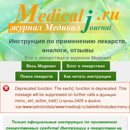
Перейти
к
основному
содержанию
Инструкция по применению лекарств,
аналоги, отзывы
Все о лекарствах в журнале Медикал
Г
Весь Медикал
Блог о лекарствах
л
Поиск лекарств
Как читать инструкции
а
Deprecated function
: The each() function is deprecated. This
Сообщение
в
message will be suppressed on further calls в функции
об
menu_set_active_trail()
(строка
2405
в файле
н
/var/www/admini/data/www/medicalj.ru/tabletki/includes/menu.i
ошибке
о
е
Только официальные инструкции по применению
лекарственных средств! Инструкции к лекарствам на