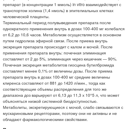
препарат (в концентрации 1 ммоль) in vitro взаимодействует с
транспортом холина (1,4 нмоль) в эпителиальных клетках
человеческой плаценты.
Терминальный период полувыведения препарата после
однократного применения внутрь в дозах 100-400 мг колебался
от 6,2 до 10,6 часов. Метаболизм осуществляется в основном
путем гидролиза эфирной связи. После приема внутрь
экскреция препарата происходит с калом и мочой. После
применения препарата внутрь: почечная элиминация
составляет от 2 до 5%, элиминация через кишечник — 90%.
Почечная экскреция метаболитов гиосцина бутилбромида
составляет менее 0,1% от величины дозы. После приема
препарата внутрь в дозах 100-400 мг средние величины
клиренса составляют от 881 до 1420 л/мин., тогда как
соответствующие объемы распределения для того же
диапазона доз варьируют от 6,13 до 11,3 х 10^5 л, что может
объясняться низкой системной биодоступностью.
Метаболиты, экскретирующиеся с мочой, слабо связываются с
мускариновыми рецепторами, поэтому они не активны и не
обладают фармакологическими свойствами.