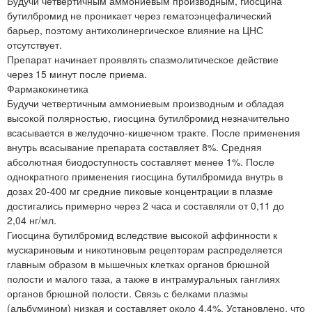
Будучи четвертичным аммониевым производным, гиосцина
бутилбромид не проникает через гематоэнцефалический
барьер, поэтому антихолинергическое влияние на ЦНС
отсутствует.
Препарат начинает проявлять спазмолитическое действие
через 15 минут после приема.
Фармакокинетика
Будучи четвертичным аммониевым производным и обладая
высокой полярностью, гиосцина бутилбромид незначительно
всасывается в желудочно-кишечном тракте. После применения
внутрь всасывание препарата составляет 8%. Средняя
абсолютная биодоступность составляет менее 1%. После
однократного применения гиосцина бутилбромида внутрь в
дозах 20-400 мг средние пиковые концентрации в плазме
достигались примерно через 2 часа и составляли от 0,11 до
2,04 нг/мл.
Гиосцина бутилбромид вследствие высокой аффинности к
мускариновым и никотиновым рецепторам распределяется
главным образом в мышечных клетках органов брюшной
полости и малого таза, а также в интрамуральных ганглиях
органов брюшной полости. Связь с белками плазмы
(альбумином) низкая и составляет около 4,4%. Установлено, что