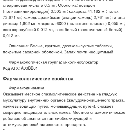
стеариновая кислота 0,5 мг. Оболочка: повидон
(поливинилпирролидон) 0,505 мг; сахароза 41,182 мг; тальк
73,671 мг; камедь аравийская (акации камедь) 2,761 мг; титана
диоксид 1,802 мг; макрогол 6000 (полиэтиленгликоль) 0,055 мг;
воск карнаубский 0,012 мг; воск белый (воск пчелиный белый)
0,012 мг.
Описание: Белые, круглые, двояковыпуклые таблетки,
покрытые сахарной оболочкой. Запах почти неощутимый
Фармакологическая группа: м-холиноблокатор
Код АТХ: A03BB01
Фармакологические свойства
Фармакодинамика
Оказывает местное спазмолитическое действие на гладкую
мускулатуру внутренних органов (желудочно-кишечного тракта,
желчевыводящих путей, мочевыводящих путей), снижает
секрецию пищеварительных желез. Местное спазмолитическое
действие объясняется ганглиоблокирующей и
антимускариновой активностью препарата.