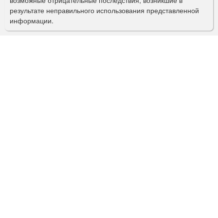
с
результате неправильного использования представленной
информации.
к
а