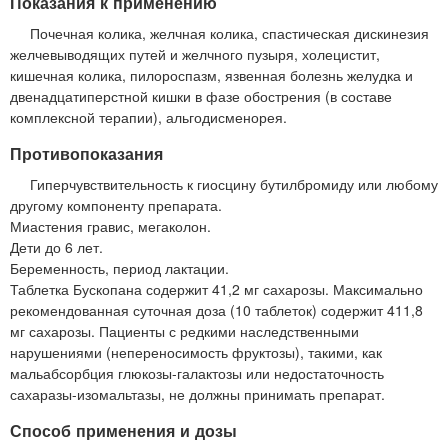
Показания к применению
Почечная колика, желчная колика, спастическая дискинезия
желчевыводящих путей и желчного пузыря, холецистит,
кишечная колика, пилороспазм, язвенная болезнь желудка и
двенадцатиперстной кишки в фазе обострения (в составе
комплексной терапии), альгодисменорея.
Противопоказания
Гиперчувствительность к гиосцину бутилбромиду или любому
другому компоненту препарата.
Миастения гравис, мегаколон.
Дети до 6 лет.
Беременность, период лактации.
Таблетка Бускопана содержит 41,2 мг сахарозы. Максимально
рекомендованная суточная доза (10 таблеток) содержит 411,8
мг сахарозы. Пациенты с редкими наследственными
нарушениями (непереносимость фруктозы), такими, как
мальабсорбция глюкозы-галактозы или недостаточность
сахаразы-изомальтазы, не должны принимать препарат.
Способ применения и дозы