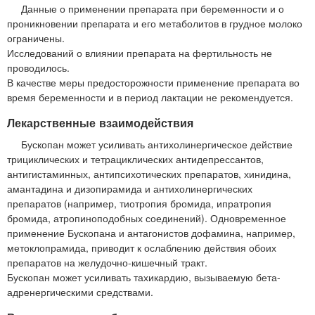
Данные о применении препарата при беременности и о
проникновении препарата и его метаболитов в грудное молоко
ограничены.
Исследований о влиянии препарата на фертильность не
проводилось.
В качестве меры предосторожности применение препарата во
время беременности и в период лактации не рекомендуется.
Лекарственные взаимодействия
Бускопан может усиливать антихолинергическое действие
трициклических и тетрациклических антидепрессантов,
антигистаминных, антипсихотических препаратов, хинидина,
амантадина и дизопирамида и антихолинергических
препаратов (например, тиотропия бромида, ипратропия
бромида, атропиноподобных соединений). Одновременное
применение Бускопана и антагонистов дофамина, например,
метоклопрамида, приводит к ослаблению действия обоих
препаратов на желудочно-кишечный тракт.
Бускопан может усиливать тахикардию, вызываемую бета-
адренергическими средствами.