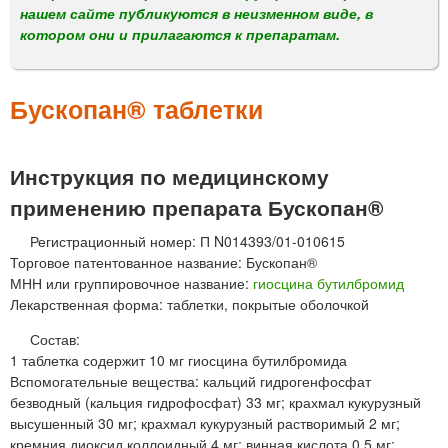
м
нашем сайте публикуются в неизменном виде, в
е
котором они и прилагаются к препаратам.
н
ю
Бускопан® таблетки
Инструкция по медицинскому
применению препарата Бускопан®
Регистрационный номер: П N014393/01-010615
Торговое патентованное название: Бускопан®
МНН или группировочное название:
гиосцина бутилбромид
Лекарственная форма: таблетки, покрытые оболочкой
Состав:
1 таблетка содержит 10 мг гиосцина бутилбромида
Вспомогательные вещества: кальций гидрогенфосфат
безводный (кальция гидрофосфат) 33 мг; крахмал кукурузный
высушенный 30 мг; крахмал кукурузный растворимый 2 мг;
кремния диоксид коллоидный 4 мг; винная кислота 0,5 мг;