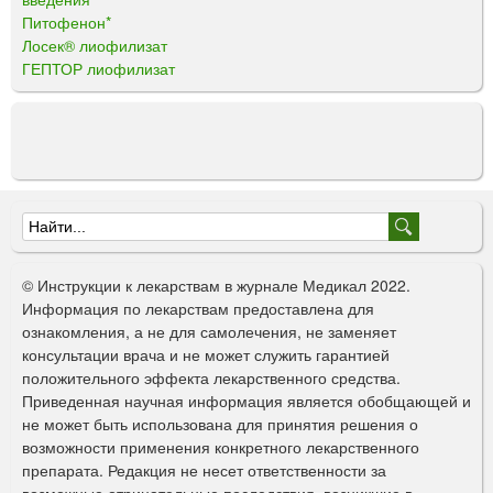
Питофенон*
Лосек® лиофилизат
ГЕПТОР лиофилизат
Ф
о
© Инструкции к лекарствам в журнале Медикал 2022.
р
Информация по лекарствам предоставлена для
ознакомления, а не для самолечения, не заменяет
м
консультации врача и не может служить гарантией
а
положительного эффекта лекарственного средства.
Приведенная научная информация является обобщающей и
п
не может быть использована для принятия решения о
о
возможности применения конкретного лекарственного
препарата. Редакция не несет ответственности за
и
возможные отрицательные последствия, возникшие в