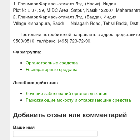
1. Гленмарк Фармасьютикалз Лтд. (Насик), Индия
Plot № Е 37, 39, MIDC Area, Satpur, Nasik-422007, Maharashtra
2. Гленмарк Фармасьютикалз Лтд. (Бадди), Индия
Village Kishanpura, Baddi — Nalagarh Road, Tehsil Baddi, Distt.
Претензии потребителей направлять в адрес представител
9509/9510; тел/факс: (495) 723-72-90.
Фармгруппа:
Органотропные средства
Респираторные средства
Лечебное действие:
Лечение заболеваний органов дыхания
Разжижающие мокроту и отхаркивающие средства
Добавить отзыв или комментарий
Ваше имя