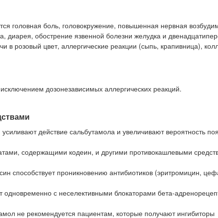
тся головная боль, головокружение, повышенная нервная возбудим
та, диарея, обострение язвенной болезни желудка и двенадцатипе
 в розовый цвет, аллергические реакции (сыпь, крапивница), кол
 исключением дозонезависимых аллергических реакций.
дствами
 усиливают действие сальбутамола и увеличивают вероятность по
атами, содержащими кодеин, и другими противокашлевыми средств
ксин способствует проникновению антибиотиков (эритромицин, цеф
нт одновременно с неселективными блокаторами бета-адренорецеп
тамол не рекомендуется пациентам, которые получают ингибиторы