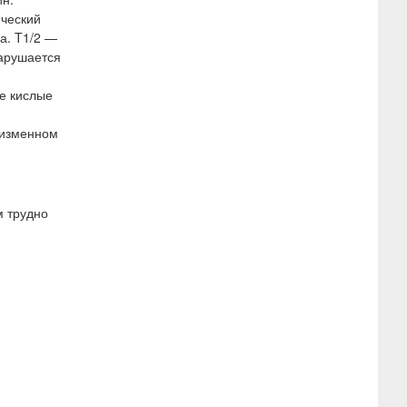
ический
а. T1/2 —
нарушается
ие кислые
еизменном
м трудно