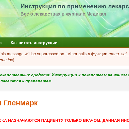
Перейти
Инструкция по применению лекарс
к
Все о лекарствах в журнале Медикал
основному
содержанию
в
Как читать инструкции
 This message will be suppressed on further calls в функции
menu_set_a
enu.inc
).
екарственных средств! Инструкции к лекарствам на нашем 
илагаются к препаратам.
 Гленмарк
СКА НАЗНАЧАЮТСЯ ПАЦИЕНТУ ТОЛЬКО ВРАЧОМ. ДАННАЯ ИН