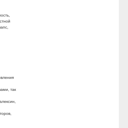
ость,
рстной
лапс,
явления
ами, так
алексин,
торов,