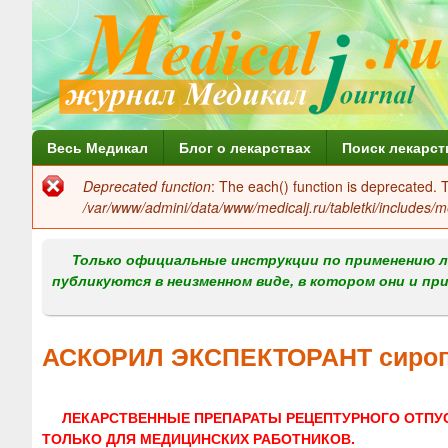
Г
Весь Медикал
Блог о лекарствах
Поиск лекарст
л
Deprecated function
: The each() function is deprecated.
Сообщение
а
/var/www/admini/data/www/medicalj.ru/tabletki/includes/m
об
в
ошибке
Только официальные инструкции по применению л
н
публикуются в неизменном виде, в котором они и пр
о
е
АСКОРИЛ ЭКСПЕКТОРАНТ сироп
м
е
ЛЕКАРСТВЕННЫЕ ПРЕПАРАТЫ РЕЦЕПТУРНОГО ОТПУ
н
ТОЛЬКО ДЛЯ МЕДИЦИНСКИХ РАБОТНИКОВ.