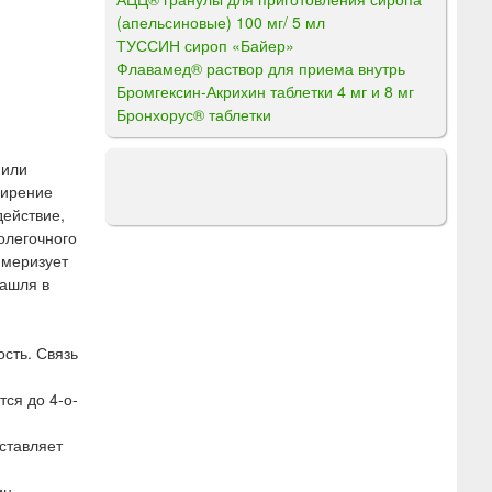
(апельсиновые) 100 мг/ 5 мл
ТУССИН сироп «Байер»
Флавамед® раствор для приема внутрь
Бромгексин-Акрихин таблетки 4 мг и 8 мг
Бронхорус® таблетки
 или
ширение
действие,
олегочного
имеризует
кашля в
сть. Связь
ся до 4-о-
ставляет
ин.