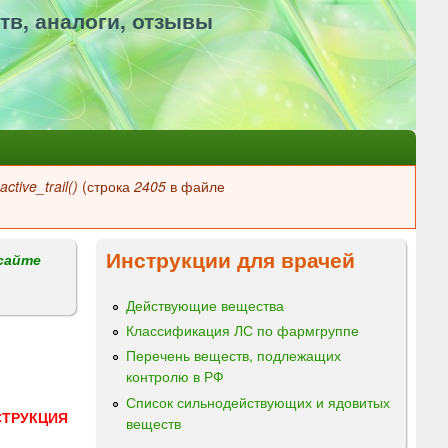
тв, аналоги, отзывы
ctive_trail()
(строка
2405
в файле
Инструкции для врачей
сайте
Действующие вещества
Классификация ЛС по фармгруппе
Перечень веществ, подлежащих
контролю в РФ
Список сильнодействующих и ядовитых
СТРУКЦИЯ
веществ