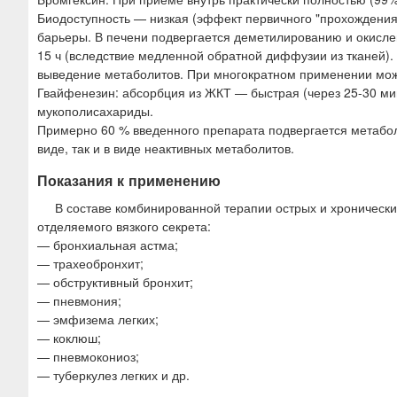
Биодоступность — низкая (эффект первичного "прохождения
барьеры. В печени подвергается деметилированию и окисле
15 ч (вследствие медленной обратной диффузии из тканей)
выведение метаболитов. При многократном применении мож
Гвайфенезин: абсорбция из ЖКТ — быстрая (через 25-30 мин
мукополисахариды.
Примерно 60 % введенного препарата подвергается метаболи
виде, так и в виде неактивных метаболитов.
Показания к применению
В составе комбинированной терапии острых и хроническ
отделяемого вязкого секрета:
— бронхиальная астма;
— трахеобронхит;
— обструктивный бронхит;
— пневмония;
— эмфизема легких;
— коклюш;
— пневмокониоз;
— туберкулез легких и др.