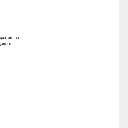
крытия, на
щают в