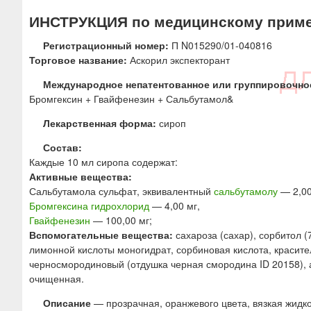
ю
ИНСТРУКЦИЯ по медицинскому прим
Регистрационный номер:
П N015290/01-040816
Торговое название:
Аскорил экспекторант
Международное непатентованное или группировочно
Бромгексин + Гвайфенезин + Сальбутамол&
Лекарственная форма:
сироп
Состав:
Каждые 10 мл сиропа содержат:
Активные вещества:
Сальбутамола сульфат, эквивалентный
сальбутамолу
— 2,00
Бромгексина гидрохлорид
— 4,00 мг,
Гвайфенезин
— 100,00 мг;
Вспомогательные вещества:
сахароза (сахар), сорбитол (
лимонной кислоты моногидрат, сорбиновая кислота, красите
черносмородиновый (отдушка черная смородина ID 20158), 
очищенная.
Описание
— прозрачная, оранжевого цвета, вязкая жидк