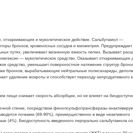
, отхаркивающее и муколитическое действие. Сальбутамол —
пторы бронхов, кровеносных сосудов и миометрия. Предупреждает
ьных путях, увеличивает жизненную емкость легких. Вызывает рас
ромгексин — муколитическое средство. Оказывает отхаркивающее 
ое средство, уменьшает поверхностное натяжение структур бронх
лочки бронхов, вырабатывающие нейтральные полисахариды, депол
чает удаление мокроты и способствует переходу непродуктивного 
м пищи снижает скорость абсорбции, но не влияет на биодоступно
ечной стенке, посредством фенолсульфотрансферазы инактивирует
ыводится почками (69-90%), преимущественно в виде неактивного
чью (4%). Биодоступность введенного перорально сальбутамола со
) всасывается в желудочно-кишечном тракте (ЖКТ) в течение 30 м