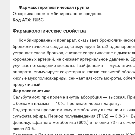
Фармакотерапевтическая группа
Отхаркивающее комбинированное средство.
Код АТХ:
R05C
Фармакологические свойства
Комбинированный препарат, оказывает бронхолитическое
бронхолитическое средство, стимулирует бета2-адренореце
устраняет спазм бронхов, снижает сопротивление в дыхател
коронарных артерий, не снижает артериальное давление. Б
улучшает отхождение мокроты. Гвайфенезин — муколитическ
аппарата; стимулирует секреторные клетки слизистой обо
кислые мукополисахариды, снижает вязкость мокроты, облег
продуктивный.
Фармакокинетика
Сальбутамол: при приеме внутрь абсорбция — высокая. Прие
с белками плазмы — 10%. Проникает через плаценту.
Подвергается пресистемному метаболизму в печени и в киш
сульфата эфира. Период полувыведения (T1/2) — 3.8-6 ч. В
фенолсульфатного метаболита (60%) в течение 72 ч и с жел
около 50 %.
Бромгексин: При приеме внутрь практически полностью (99%