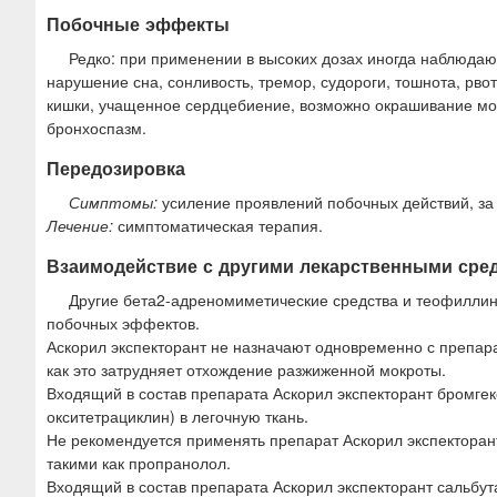
Побочные эффекты
Редко: при применении в высоких дозах иногда наблюдаю
нарушение сна, сонливость, тремор, судороги, тошнота, рво
кишки, учащенное сердцебиение, возможно окрашивание мочи
бронхоспазм.
Передозировка
Симптомы:
усиление проявлений побочных действий, за
Лечение:
симптоматическая терапия.
Взаимодействие с другими лекарственными сре
Другие бета2-адреномиметические средства и теофиллин
побочных эффектов.
Аскорил экспекторант не назначают одновременно с препар
как это затрудняет отхождение разжиженной мокроты.
Входящий в состав препарата Аскорил экспекторант бромге
окситетрациклин) в легочную ткань.
Не рекомендуется применять препарат Аскорил экспектора
такими как пропранолол.
Входящий в состав препарата Аскорил экспекторант сальбу