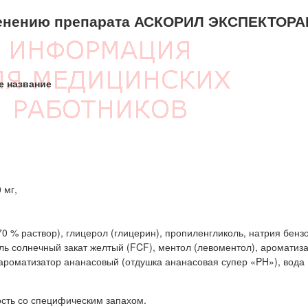
енению препарата АСКОРИЛ ЭКСПЕКТОРА
е название
 мг,
70 % раствор), глицерол (глицерин), пропиленгликоль, натрия бензо
ль солнечный закат желтый (FCF), ментол (левоментол), ароматиз
ароматизатор ананасовый (отдушка ананасовая супер «PH»), вода
ость со специфическим запахом.