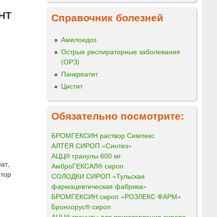
НТ
Справочник болезней
Амилоидоз
Острые респираторные заболевания
(ОРЗ)
Панкреатит
Цистит
Обязательно посмотрите:
БРОМГЕКСИН раствор Симпекс
АЛТЕЯ СИРОП «Синтез»
АЦЦ® гранулы 600 мг
ат,
АмброГЕКСАЛ® сироп
атор
СОЛОДКИ СИРОП «Тульская
фармацевтическая фабрика»
БРОМГЕКСИН сироп «РОЗЛЕКС ФАРМ»
Бронхорус® сироп
АЦЦ® гранулы для приготовления сиропа