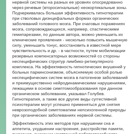
нервной системы на разных ее уровнях опосредованно
через речевые (второсигнальные) неокортикальные зоны.
Подчеркивалась большая эффективность гипнотерапии
при стволовых диэнцефальных формах органических
заболеваний головного мозга. При очаговых поражениях
мозга, сопровождающихся, например, спастическими
гемипарезами, по данным автора, можно уменьшить их
клинические проявления - несколько повысить мышечную
силу, уменьшить тонус, восстановить в известной мере
чувствительность и др. - в частности, путем мобилизации
резервных компенсаторных возможностей со стороны
неспецифических структур лимбико-ретикулярного
комплекса. На эффективность гипнотических внушений у
больных паркинсонизмом, объясняемую особой ролью
неспецифических систем мозга в патогенезе заболеваний
и преимущественно нейродинамическими нарушениями,
лежащими в основе симптомообразования при данном
органическом заболевании, указывал Голубев.
Гипнотерапия, а также все другие виды суггестивной
психотерапии могут успешно применяться для снятия
неврозоподобной симптоматики непсихогенной природы
при органических заболеваниях нервной системы.
Эффективность этих методов при нарушении сна и
аппетита, ухудшении настроения, расстройстве памяти,
внимания, снижении умственной работоспособности