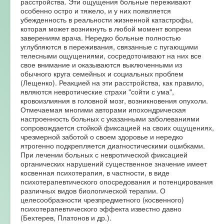
расстройства. Эти ощущения больные переживают
особенно остро и тяжело, и у них появляется
убежденность в реальности жизненной катастрофы,
которая может возникнуть в любой момент вопреки
заверениям врача. Нередко больные полностью
углубляются в переживания, связанные с пугающими
телесными ощущениями, сосредоточивают на них все
свое внимание и оказываются выключенными из
обычного круга семейных и социальных проблем
(Лещенко). Реакцией на эти расстройства, как правило,
являются невротические страхи "сойти с ума",
кровоизлияния в головной мозг, возникновения опухоли.
Отмечаемая многими авторами ипохондрическая
настроенность больных с указанными заболеваниями
сопровождается стойкой фиксацией на своих ощущениях,
чрезмерной заботой о своем здоровье и нередко
ятрогенно подкрепляется диагностическими ошибками.
При лечении больных с невротической фиксацией
органических нарушений существенное значение имеет
косвенная психотерапия, в частности, в виде
психотерапевтического опосредования и потенцирования
различных видов биологической терапии. О
целесообразности чрезпредметного (косвенного)
психотерапевтического эффекта известно давно
(Бехтерев, Платонов и др.).