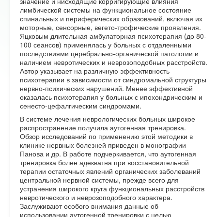
значение и нисходящие корригирующие влияния
лимбической системы на функциональное состояние
спинальных и периферических образований, включая их
моторные, сенсорные, вегето-трофические проявления.
Яцковым длительная амбулаторная психотерапия (до 80-
100 сеансов) применялась у больных с отдаленными
последствиями церебрально-органической патологии и
наличием невротических и неврозоподобных расстройств.
Автор указывает на различную эффективность
психотерапии в зависимости от синдромальной структуры
нервно-психических нарушений. Менее эффективной
оказалась психотерапия у больных с ипохондрическим и
сенесто-цефалгическим синдромами.
В системе лечения неврологических больных широкое
распространение получила аутогенная тренировка.
Обзор исследований по применению этой методики в
клинике нервных болезней приведен в монографии
Панова и др. В работе подчеркивается, что аутогенная
тренировка более адекватна при восстановительной
терапии остаточных явлений органических заболеваний
центральной нервной системы, прежде всего для
устранения широкого круга функциональных расстройств
невротического и неврозоподобного характера.
Заслуживают особого внимания данные об
использовании аутогенной тренировки с целью