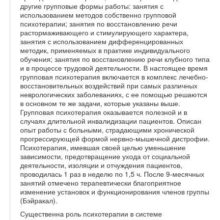
другие групповые формы работы: занятия с
использованием методов собственно групповой
психотерапии; занятия по восстановлению речи
растормаживающего и стимулирующего характера,
занятия с использованием дифференцированных
методик, применяемых в практике индивидуального
обучения; занятия по восстановлению речи клубного типа
и в процессе трудовой деятельности. В настоящее время
групповая психотерапия включается в комплекс лечебно-
восстановительных воздействий при самых различных
неврологических заболеваниях, с ее помощью решаются
в основном те же задачи, которые указаны выше.
Групповая психотерапия оказывается полезной и в
случаях длительной инвалидизации пациентов. Описан
опыт работы с больными, страдающими хронической
прогрессирующей формой нервно-мышечной дистрофии.
Психотерапия, имевшая своей целью уменьшение
зависимости, предотвращение ухода от социальной
деятельности, изоляции и отчуждения пациентов,
проводилась 1 раз в неделю по 1,5 ч. После 9-месячных
занятий отмечено терапевтически благоприятное
изменение установок и функционирования членов группы
(Бэйракал).
Существенна роль психотерапии в системе