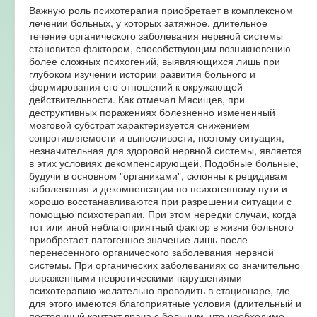
Важную роль психотерапия приобретает в комплексном
лечении больных, у которых затяжное, длительное
течение органического заболевания нервной системы
становится фактором, способствующим возникновению
более сложных психогений, выявляющихся лишь при
глубоком изучении истории развития больного и
формирования его отношений к окружающей
действительности. Как отмечал Мясищев, при
деструктивных поражениях болезненно измененный
мозговой субстрат характеризуется снижением
сопротивляемости и выносливости, поэтому ситуация,
незначительная для здоровой нервной системы, является
в этих условиях декомпенсирующей. Подобные больные,
будучи в основном "органиками", склонны к рецидивам
заболевания и декомпенсации по психогенному пути и
хорошо восстанавливаются при разрешении ситуации с
помощью психотерапии. При этом нередки случаи, когда
тот или иной неблагоприятный фактор в жизни больного
приобретает патогенное значение лишь после
перенесенного органического заболевания нервной
системы. При органических заболеваниях со значительно
выраженными невротическими нарушениями
психотерапию желательно проводить в стационаре, где
для этого имеются благоприятные условия (длительный и
постоянный контакт врача с больным, что необходимо