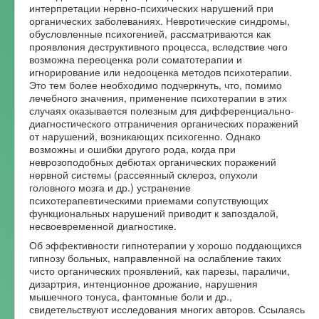
интерпретации нервно-психических нарушений при
органических заболеваниях. Невротические синдромы,
обусловленные психогенией, рассматриваются как
проявления деструктивного процесса, вследствие чего
возможна переоценка роли соматотерапии и
игнорирование или недооценка методов психотерапии.
Это тем более необходимо подчеркнуть, что, помимо
лечебного значения, применение психотерапии в этих
случаях оказывается полезным для дифференциально-
диагностического отграничения органических поражений
от нарушений, возникающих психогенно. Однако
возможны и ошибки другого рода, когда при
неврозоподобных дебютах органических поражений
нервной системы (рассеянный склероз, опухоли
головного мозга и др.) устранение
психотерапевтическими приемами сопутствующих
функциональных нарушений приводит к запоздалой,
несвоевременной диагностике.
Об эффективности гипнотерапии у хорошо поддающихся
гипнозу больных, направленной на ослабление таких
чисто органических проявлений, как парезы, параличи,
дизартрия, интенционное дрожание, нарушения
мышечного тонуса, фантомные боли и др.,
свидетельствуют исследования многих авторов. Ссылаясь