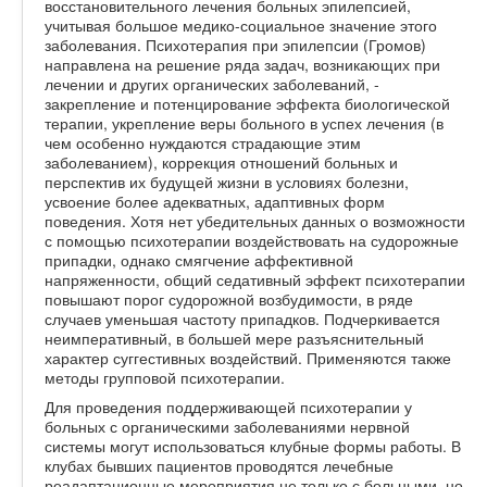
восстановительного лечения больных эпилепсией,
учитывая большое медико-социальное значение этого
заболевания. Психотерапия при эпилепсии (Громов)
направлена на решение ряда задач, возникающих при
лечении и других органических заболеваний, -
закрепление и потенцирование эффекта биологической
терапии, укрепление веры больного в успех лечения (в
чем особенно нуждаются страдающие этим
заболеванием), коррекция отношений больных и
перспектив их будущей жизни в условиях болезни,
усвоение более адекватных, адаптивных форм
поведения. Хотя нет убедительных данных о возможности
с помощью психотерапии воздействовать на судорожные
припадки, однако смягчение аффективной
напряженности, общий седативный эффект психотерапии
повышают порог судорожной возбудимости, в ряде
случаев уменьшая частоту припадков. Подчеркивается
неимперативный, в большей мере разъяснительный
характер суггестивных воздействий. Применяются также
методы групповой психотерапии.
Для проведения поддерживающей психотерапии у
больных с органическими заболеваниями нервной
системы могут использоваться клубные формы работы. В
клубах бывших пациентов проводятся лечебные
реадаптационные мероприятия не только с больными, но