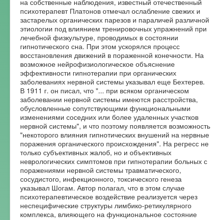
на собственные наблюдения, известный отечественный
психотерапевт Платонов отмечал ослабление свежих и
застарелых органических парезов и параличей различной
этиологии под влиянием тренировочных упражнений при
лечебной физкультуре, проводимых в состоянии
гипнотического сна. При этом ускорялся процесс
восстановления движений в пораженной конечности. На
возможное нейрофизиологическое объяснение
эффективности гипнотерапии при органических
заболеваниях нервной системы указывал еще Бехтерев.
В 1911 г. он писал, что "... при всяком органическом
заболевании нервной системы имеются расстройства,
обусловленные сопутствующими функциональными
изменениями соседних или более удаленных участков
нервной системы", и что поэтому появляется возможность
"некоторого влияния гипнотических внушений на нервные
поражения органического происхождения". На регресс не
только субъективных жалоб, но и объективных
неврологических симптомов при гипнотерапии больных с
поражениями нервной системы травматического,
сосудистого, инфекционного, токсического генеза
указывал Шогам. Автор полагал, что в этом случае
психотерапевтическое воздействие реализуется через
неспецифические структуры лимбико-ретикулярного
комплекса, влияющего на функциональное состояние