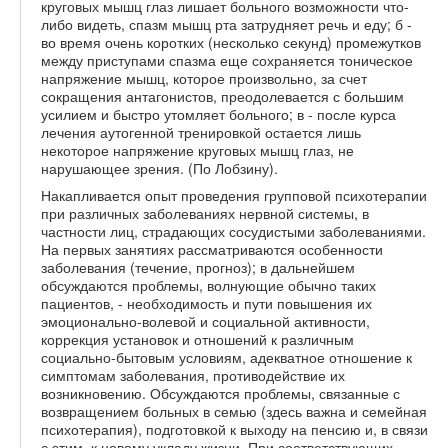
круговых мышц глаз лишает больного возможности что-
либо видеть, спазм мышц рта затрудняет речь и еду; б -
во время очень коротких (несколько секунд) промежутков
между приступами спазма еще сохраняется тоническое
напряжение мышц, которое произвольно, за счет
сокращения антагонистов, преодолевается с большим
усилием и быстро утомляет больного; в - после курса
лечения аутогенной тренировкой остается лишь
некоторое напряжение круговых мышц глаз, не
нарушающее зрения. (По Лобзину).
Накапливается опыт проведения групповой психотерапии
при различных заболеваниях нервной системы, в
частности лиц, страдающих сосудистыми заболеваниями.
На первых занятиях рассматриваются особенности
заболевания (течение, прогноз); в дальнейшем
обсуждаются проблемы, волнующие обычно таких
пациентов, - необходимость и пути повышения их
эмоционально-волевой и социальной активности,
коррекция установок и отношений к различным
социально-бытовым условиям, адекватное отношение к
симптомам заболевания, противодействие их
возникновению. Обсуждаются проблемы, связанные с
возвращением больных в семью (здесь важна и семейная
психотерапия), подготовкой к выходу на пенсию и, в связи
с этим, к новому укладу жизни. При соответствующих