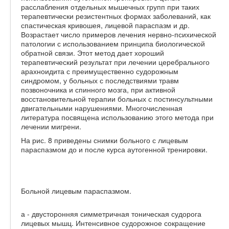
расслабления отдельных мышечных групп при таких
терапевтически резистентных формах заболеваний, как
спастическая кривошея, лицевой параспазм и др.
Возрастает число примеров лечения нервно-психической
патологии с использованием принципа биологической
обратной связи. Этот метод дает хороший
терапевтический результат при лечении церебрального
арахноидита с преимущественно судорожным
синдромом, у больных с последствиями травм
позвоночника и спинного мозга, при активной
восстановительной терапии больных с постинсультными
двигательными нарушениями. Многочисленная
литература посвящена использованию этого метода при
лечении мигрени.
На рис. 8 приведены снимки больного с лицевым
параспазмом до и после курса аутогенной тренировки.
Больной лицевым параспазмом.
а - двусторонняя симметричная тоническая судорога
лицевых мышц. Интенсивное судорожное сокращение