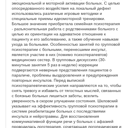
эмоциональной и моторной активации больных. С целью
опосредованного воздействия на локальный дефект
использовались различные игровые методики и
специальные приемы идеомоторной тренировки.
Большое значение приобретала семейная психотерапия
- разъяснительная работа с родственниками больного с
целью их ориентации на адекватное отношение к
пациенту и его заболеванию, а также обучение навыкам
ухода за больными. Особенностью занятий по групповой
психотерапии с больными, перенесшими инсульт,
является участие в них (помимо психотерапевтов)
медицинских сестер. В групповых дискуссиях (30-
минутные занятия 5 раз в неделю) коррекции
подвергаются неверные представления пациентов о
параличе, проблемы выздоровления и предупреждения
повторных инсультов. Перед выпиской
психотерапевтические усилия направляются на то, чтобы
снять тревогу и избавить от тягостных мыслей, связанных
с боязнью больных лишиться заботы, вселить
уверенность в скором улучшении состояния. Шкловский
указывает на эффективность групповой психотерапии в
системе реабилитации больных с последствиями
инсульта и нейротравмы. Для восстановления
коммуникативной функции речи у больных с афазией
проводилась логотерапия, сочетающая логопедические и