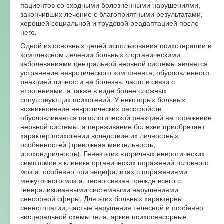
пациентов со сходными болезненными нарушениями,
закончивших лечение с благоприятными результатами,
хорошей социальной и трудовой реадаптацией после
него.
Одной из основных целей использования психотерапии в
комплексном лечении больных с органическими
заболеваниями центральной нервной системы является
устранение невротического компонента, обусловленного
реакцией личности на болезнь, часто в связи с
ятрогениями, а также в виде более сложных
сопутствующих психогений. У некоторых больных
возникновение невротических расстройств
обусловливается патологической реакцией на поражение
нервной системы, а переживание болезни приобретает
характер психогении вследствие их личностных
особенностей (тревожная мнительность,
ипохондричность). Генез этих вторичных невротических
симптомов в клинике органических поражений головного
мозга, особенно при энцефалитах с поражениями
межуточного мозга, тесно связан прежде всего с
генерализованными системными нарушениями
сенсорной сферы. Для этих больных характерны
сенестопатии, частые нарушения телесной и особенно
висцеральной схемы тела, яркие психосенсорные