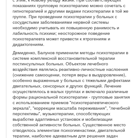
показаниях групповую психотерапию можно сочетать с
гипнотерапией и другими видами психотерапии в той же
группе. При проведении психотерапии у больных с
сосудистыми заболеваниями нервной системы
необходимо учитывать их повышенную ранимость и
лабильность психики; неосторожное поведение
психотерапевта может привести к ятрогениям и
дидактогениям.
Демиденко, Балунов применили методы психотерапии в
системе комплексной восстановительной терапии
постинсультных больных. Объектом лечебного
воздействия являлись реактивно-личностные наслоения
(снижение самооценки, потеря веры в выздоровление),
особенно выраженные у больных с тяжелыми дефектами
двигательных, сенсорных и других функций. Лечение
осуществлялось в малых группах и включало различные
формы рациональной психотерапии - групповые занятия
с использованием приемов "психотерапевтического
зеркала", "коррекции масштаба переживания", "лечебной
перспективы", музыкотерапии, способствующих
выработке адаптивных установок и мобилизации
собственной активности больных. Существенное место
отводилось элементам психогимнастики, двигательной
терапии, наиболее адекватным для решения задач