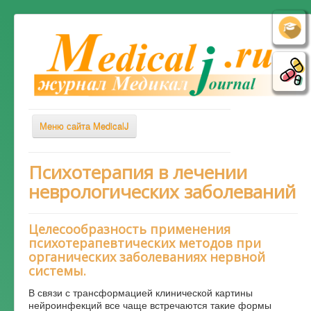
Меню сайта MedicalJ
Весь Медикал
Психотерапия в лечении
неврологических заболеваний
Симптомы
Заболевания
Целесообразность применения
Диагностика
психотерапевтических методов при
органических заболеваниях нервной
Лечение
системы.
Советы врача
В связи с трансформацией клинической картины
Альтернативная медицина
нейроинфекций все чаще встречаются такие формы