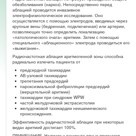
обезболивания (наркоз). Непосредственно перед
Форум
аблацией проводится инвазивное
электрофизиологическое исследование. Оно
осуществляется с помощью электродов, вводимых через
крупные вены (бедренная, подключичная) или артерии,
позволяющих точно определить локализацию
«патологического очага» аритмии. Затем с помощью
специального «аблационного» электрода проводиться его
«выжигание».
Радиочастотная аблация аритмогенной зоны способна
радикально излечить пациента от
предсердной тахикардии
АВ-узловой тахикардии
трепетания предсердий
пароксизмальной фибрилляции предсердий
(мерцательной аритмии)
тахикардии при синдроме WPW
частой желудочковой экстрасистолии
желудочковой тахикардии неишемического
происхождения.
Эффективность радичастотной аблации при некоторых
видах аритмий достигает 100%.
ПРИМЕЧАНИЕ. Наличие у пациента явных признаков