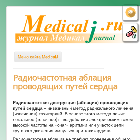
Меню сайта MedicalJ
Весь Медикал
Радиочастотная аблация
проводящих путей сердца
Симптомы
Заболевания
Радиочастотная деструкция (аблация) проводящих
Диагностика
путей сердца
– инвазивный метод радикального лечения
(излечения) тахикардий. В основе этого метода лежит
Лечение
локальное (точечное)+- воздействие электрическим током
высокой частоты на «очаг» аритмии или участок цепи
Советы врача
кругового движения импульса при тахикардиях.
Альтернативная медицина
Радиочастотная аблация не требует проведения общего