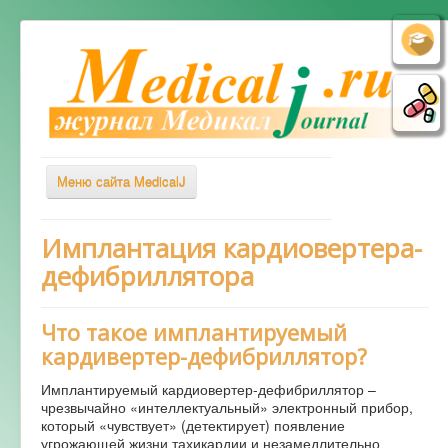
Меню сайта MedicalJ
Весь Медикал
Имплантация кардиовертера-
дефибриллятора
Симптомы
Заболевания
Что такое имплантируемый
Диагностика
кардивертер-дефибриллятор?
Лечение
Имплантируемый кардиовертер-дефибриллятор –
Советы врача
чрезвычайно «интеллектуальный» электронный прибор,
который «чувствует» (детектирует) появление
Альтернативная медицина
угрожающей жизни тахикардии и незамедлительно