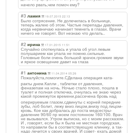
начело рвать,чем помоч ему?
#3
ламия
19.07.2015 22:13
Было сотрясение. Не долечилась в больнице,
теперь жалею об этом. Частые перепады давления,
когда нервничаю начинает темнеть в глазах. Врачи
ничего не говорят. Вот незнаю что делать..
#2
ирина
17.01.2015 11:51
Случайно споткнулась и упала об угол левым
полушарием как упала не помню.сильные.
Головные боли очень большой зрачок.громкие звуки
и яркое освещение давит на глаза
#1
антонина
11.04.2014 05:26
Пожалуйста,помо
гите.СДелана операция ката-
ракты днем.Капли , таблетки от давления,
феназепам на ночь. Ночью стало плохо, пошла в
туалет и полная отключка, очнулась не знаю через
какой промежуток времени,рассече
на бровь над
оперируемым глазом,сдвинуты с корней передние
зубы, лоб болит, лежу вниз лицом,внизу под лицом-
кровь. Кое как добралась до поста медсестры-
давление 90/60 пр моем постоянном 160/100. Врач
не вызывался. Утром выписка, но с моим рассказом.
И , говорят, если бы я была не местная городская,
то направили бы в соответствующую клинику, а так-
надо лечится у своих врачей. И совет- ехать домой