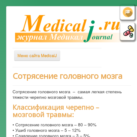
Меню сайта MedicalJ
Весь Медикал
Сотрясение головного мозга
Симптомы
Сотрясение головного мозга – самая легкая степень
Заболевания
тяжести черепно мозговой травмы.
Диагностика
Классификация черепно –
мозговой травмы:
Лечение
Советы врача
• Сотрясение головного мозга – 80 – 90%
• Ушиб головного мозга – 5 – 12%
Альтернативная медицина
• Сдавление головного мозга – 3 – 5%.