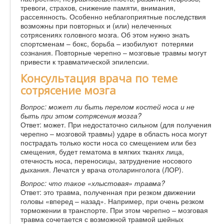
тревоги, страхов, снижение памяти, внимания,
рассеянность. Особенно неблагоприятные последствия
возможны при повторных и (или) нелеченных
сотрясениях головного мозга. Об этом нужно знать
спортсменам – бокс, борьба – изобилуют потерями
сознания. Повторные черепно – мозговые травмы могут
привести к травматической эпилепсии.
Консультация врача по теме
сотрясение мозга
Вопрос: может ли быть перелом костей носа и не
быть при этом сотрясения мозга?
Ответ: может. При недостаточно сильном (для получения
черепно – мозговой травмы) ударе в область носа могут
пострадать только кости носа со смещением или без
смещения, будет гематома в мягких тканях лица,
отечность носа, переносицы, затруднение носового
дыхания. Лечатся у врача отоларинголога (ЛОР).
Вопрос: что такое «хлыстовая» травма?
Ответ: это травма, полученная при резком движении
головы «вперед – назад». Например, при очень резком
торможении в транспорте. При этом черепно – мозговая
травма сочетается с возможной травмой шейных