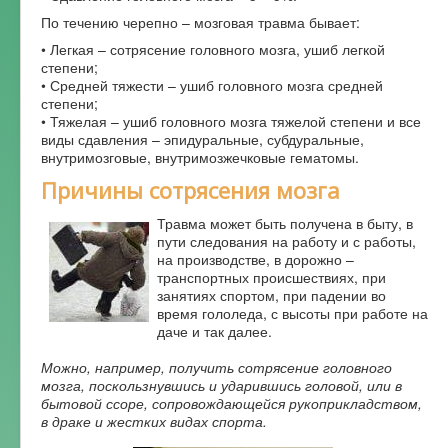
По течению черепно – мозговая травма бывает:
Форум
• Легкая – сотрясение головного мозга, ушиб легкой
степени;
• Средней тяжести – ушиб головного мозга средней
степени;
• Тяжелая – ушиб головного мозга тяжелой степени и все
виды сдавления – эпидуральные, субдуральные,
внутримозговые, внутримозжечковые гематомы.
Причины сотрясения мозга
Травма может быть получена в быту, в
пути следования на работу и с работы,
на производстве, в дорожно –
транспортных происшествиях, при
занятиях спортом, при падении во
время гололеда, с высоты при работе на
даче и так далее.
Можно, например, получить сотрясение головного
мозга, поскользнувшись и ударившись головой, или в
бытовой ссоре, сопровождающейся рукоприкладством,
в драке и жестких видах спорта.