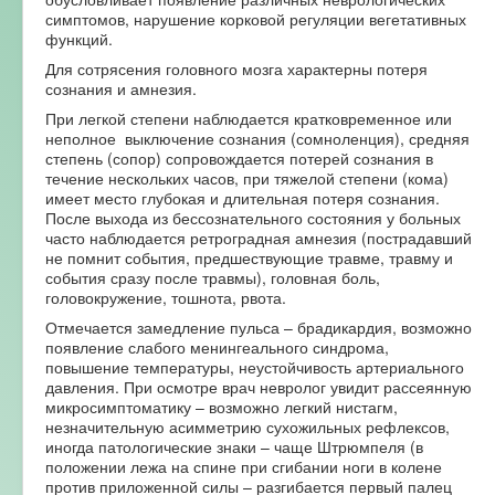
симптомов, нарушение корковой регуляции вегетативных
функций.
Для сотрясения головного мозга характерны потеря
сознания и амнезия.
При легкой степени наблюдается кратковременное или
неполное выключение сознания (сомноленция), средняя
степень (сопор) сопровождается потерей сознания в
течение нескольких часов, при тяжелой степени (кома)
имеет место глубокая и длительная потеря сознания.
После выхода из бессознательного состояния у больных
часто наблюдается ретроградная амнезия (пострадавший
не помнит события, предшествующие травме, травму и
события сразу после травмы), головная боль,
головокружение, тошнота, рвота.
Отмечается замедление пульса – брадикардия, возможно
появление слабого менингеального синдрома,
повышение температуры, неустойчивость артериального
давления. При осмотре врач невролог увидит рассеянную
микросимптоматику – возможно легкий нистагм,
незначительную асимметрию сухожильных рефлексов,
иногда патологические знаки – чаще Штрюмпеля (в
положении лежа на спине при сгибании ноги в колене
против приложенной силы – разгибается первый палец