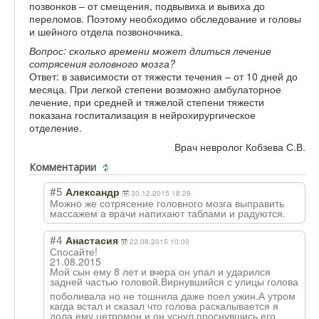
позвонков – от смещения, подвывиха и вывиха до
переломов. Поэтому необходимо обследование и головы
и шейного отдела позвоночника.
Вопрос: сколько времени может длиться лечение
сотрясения головного мозга?
Ответ: в зависимости от тяжести течения – от 10 дней до
месяца. При легкой степени возможно амбулаторное
лечение, при средней и тяжелой степени тяжести
показана госпитализация в нейрохирургическое
отделение.
Врач невролог Кобзева С.В.
Комментарии
#5
Александр
30.12.2015 18:29
Можно же сотрясение головного мозга выправить
массажем а врачи напихают таблами и радуются.
#4
Анастасия
22.08.2015 10:00
Спосайте!
21.08.2015
Мой сын ему 8 лет и вчера он упал и ударился
задней частью головой.Вирнувш
ийся с улицы голова
поболивала но не тошнила даже поел ужин.А утром
кагда встал и сказал что голова раскалывается я
дола ему цетромон и он уснул.проснувши
сь его