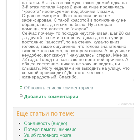
на такси. Вызвала знакомую, такси- домой едва на
3-й этаж попала Через 2 дня на лице проявилась
"красота" неописуемая под обоими глазами,
Страшно смотреть. Факт падения нигде не
зафиксирован. С такой красотой в поликлинику не
обращалась, да и сил не было. Ну а скорая
помощь, это далеко не "скорая".
Сейчас почему- то походка неустойчивая, шаг 20 см
, а другой- зо см и в сторону, Дома да и на улице
постоянно "заносит", то на стенку, куда-то вниз
головой, такое ощущение, что голова значительно
тяжелее того места, на котором сидим. А на улице и
неудобно, вот скажут " накушалась" старая. Мне за
72 года. Город не называю по понятной причине. А
общее состояние- ничего не хочу ни видеть, ни
слышать. Могу неделями не выходить на улицу. Что
со мной происходит? До этого- человек
жизнерадостный. Спасибо.
Обновить список комментариев
Добавить комментарий
JComments
Еще статьи по теме:
Сонливость (видео)
Потеря памяти, амнезия
Ушиб головного мозга