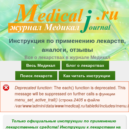
Перейти
к
основному
содержанию
Инструкция по применению лекарств,
аналоги, отзывы
Все о лекарствах в журнале Медикал
Г
Весь Медикал
Блог о лекарствах
л
Поиск лекарств
Как читать инструкции
а
Deprecated function
: The each() function is deprecated. This
Сообщение
в
message will be suppressed on further calls в функции
об
menu_set_active_trail()
(строка
2405
в файле
н
/var/www/admini/data/www/medicalj.ru/tabletki/includes/menu.i
ошибке
о
е
Только официальные инструкции по применению
лекарственных средств! Инструкции к лекарствам на