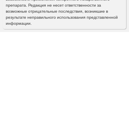
препарата. Редакция не несет ответственности за
и
возможные отрицательные последствия, возникшие в
с
результате неправильного использования представленной
информации.
к
а