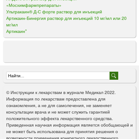
«Мосхимфармпрепараты»
Ультракаин® Д-С форте раствор для инъекций
Артикаин-Бинергия раствор для инъекций 10 мг/мл или 20
мг/мл
Артикаин*
Ф
о
© Инструкции к лекарствам в журнале Медикал 2022.
р
Информация по лекарствам предоставлена для
ознакомления, а не для самолечения, не заменяет
м
консультации врача и не может служить гарантией
а
положительного эффекта лекарственного средства.
Приведенная научная информация является обобщающей и
п
не может быть использована для принятия решения о
о
возможности применения конкретного лекарственного