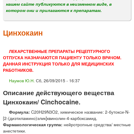
м
нашем сайте публикуются в неизменном виде, в
е
котором они и прилагаются к препаратам.
н
ю
Цинхокаин
ЛЕКАРСТВЕННЫЕ ПРЕПАРАТЫ РЕЦЕПТУРНОГО
ОТПУСКА НАЗНАЧАЮТСЯ ПАЦИЕНТУ ТОЛЬКО ВРАЧОМ.
ДАННАЯ ИНСТРУКЦИЯ ТОЛЬКО ДЛЯ МЕДИЦИНСКИХ
РАБОТНИКОВ.
Наумов Ю.Н.
Сб, 26/09/2015 - 16:37
Описание действующего вещества
Цинхокаин/ Cinchocaine.
Формула:
C20H29N3O2, химическое название: 2-бутокси-N-
[2-(диэтиламино)элик]квинолин-4-карбоксамид.
Фармакологическая группа:
нейротропные средства/ местные
анестетики.