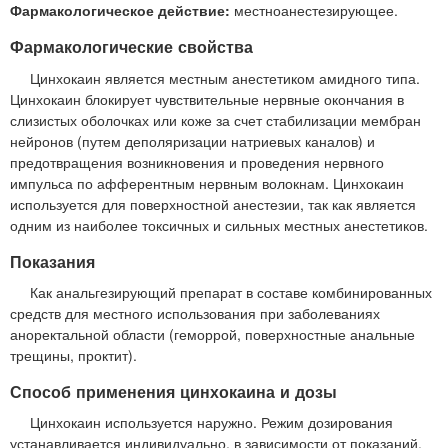
Фармакологическое действие:
местноанестезирующее.
Фармакологические свойства
Цинхокаин является местным анестетиком амидного типа.
Цинхокаин блокирует чувствительные нервные окончания в
слизистых оболочках или коже за счет стабилизации мембран
нейронов (путем деполяризации натриевых каналов) и
предотвращения возникновения и проведения нервного
импульса по афферентным нервным волокнам. Цинхокаин
используется для поверхностной анестезии, так как является
одним из наиболее токсичных и сильных местных анестетиков.
Показания
Как анальгезирующий препарат в составе комбинированных
средств для местного использования при заболеваниях
аноректальной области (геморрой, поверхностные анальные
трещины, проктит).
Способ применения цинхокаина и дозы
Цинхокаин используется наружно. Режим дозирования
устанавливается индивидуально, в зависимости от показаний.