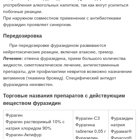
употребления алкогольных напитков, так как могут усилиться
побочные реакции.
При наружном совместном применении с антибиотиками
фуразидин проявляет синергизм.
Передозировка
При передозировке фуразидином развиваются
нейротоксические реакции, включая атаксию, тремор.
Лечение:
отмена фуразидина, прием большого количества
жидкости, симптоматическое лечение, антигистаминные
препараты, для профилактики невритов возможно назначение
витаминов (тиамина бромид). Специфический антидот
фуразидина неизвестен.
Торговые названия препаратов с действующим
веществом фуразидин
Фурагин
Фурагин-СЗ
Фуразидин
Фурагин растворимый 10% с
Фурагина
натрия
натрия хлоридом 90%
таблетки 0,05 г
Фурамаг®
Фурагин-Актифур
Фуразидин
Фурасол®