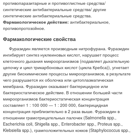
противопаразитарные и противоглистные средства/
синтетические антибактериальные средства/ другие
синтетические антибактериальные средства.
Фармакологическое действие:
антибактериальное,
противопротозойное.
Фармакологические свойства
Фуразидин является производным нитрофурана. Фуразидин
ингибирует синтез нуклеиновых кислот, нарушает процесс
клеточного дыхания микроорганизмов (подавляет дыхательную
цепочку и цикл трикарбоновых кислот (цикла Кребса)), угнетает
другие биохимические процессы микроорганизмов, в результате
чего разрушается их оболочка или цитоплазматическая
мембрана. Фуразидин оказывает бактерицидное или
бактериостатическое действие. В отношении большей части
микроорганизмов бактериостатическая концентрация
составляет 1 : 100 000 — 1 : 200 000, бактерицидная
концентрация приблизительно в 2 раза выше. Фуразидин в
отношении грамотрицательных палочек (Salmonella spp.,
Escherichia coli, Shigella spp., Enterobacter spp., Proteus spp.,
Klebsiella spp.), грамположительных кокков (Staphylococcus spp.,