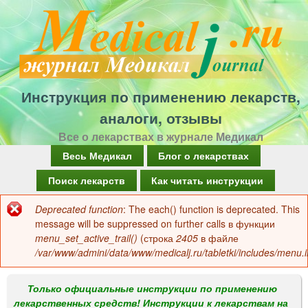
Перейти
к
основному
содержанию
Инструкция по применению лекарств,
аналоги, отзывы
Все о лекарствах в журнале Медикал
Г
Весь Медикал
Блог о лекарствах
л
Поиск лекарств
Как читать инструкции
а
Deprecated function
: The each() function is deprecated. This
Сообщение
в
message will be suppressed on further calls в функции
об
menu_set_active_trail()
(строка
2405
в файле
н
/var/www/admini/data/www/medicalj.ru/tabletki/includes/menu.i
ошибке
о
е
Только официальные инструкции по применению
лекарственных средств! Инструкции к лекарствам на