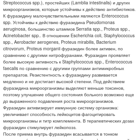
Streptococcus spp.), простейших (Lamblia intestinalis) и других
микроорганизмов, которые устойчивы к действию антибиотиков.
К фуразидину малочувствительными являются Enterococcus
spp. Устойчивы к действию фуразидина Pseudomonas
aeruginosa, большинство штаммов Serratia spp., Proteus spp.,
Acinetobacter spp.. В отношении Escherichia coli, Staphylococcus
spp., Aerobacter aerogenes, Proteus mirabilis, Bacterium
citrovorum, Proteus morganii фуразидин более активен, по
сравнению с другими нитрофуранами. Фуразидин проявляет
более высокую активность к Staphylococcus spp., Enterococcus
faecalis по сравнению с другими группами антимикробных
препаратов. Резистентность к фуразидину развивается
медленно и не достигает высокой степени. Под действием
фуразидина микроорганизмы выделяют меньше токсинов,
поэтому улучшение общего состояния больного возможно еще
до выраженного подавления роста микроорганизмов.
Фуразидин активизирует иммунную систему организма:
увеличивает способность лейкоцитов фагоцитировать
микроорганизмы и титр комплемента. В терапевтических дозах
фуразидин стимулирует лейкопоэз.
После приема внутрь фуразидин всасывается в тонком