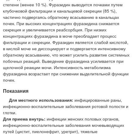
степени (менее 10 %). Фуразидин выводится почками путем
клубочковой фильтрации и канальцевой секреции (85 %),
частично подвергаясь обратному всасыванию в канальцах
почек. При высоких концентрациях фуразидина снижается
секреция и увеличивается реабсорбция. При низких
концентрациях фуразидина в моче преобладает процесс
фильтрации и секреции. Фуразидин является слабой кислотой,
в кислой моче не диссоциирует и подвергается интенсивному
обратному всасыванию, что может усилить развитие системных
побочных реакций. Выведение фуразидина усиливается при
щелочной реакции мочи. Интенсивность метаболизма
фуразидина возрастает при снижении выделительной функции
почек.
Показания
Для местного использования:
инфицированные раны,
инфекционно-воспалительные заболевания ротовой полости и
глотки.
Для приема внутрь:
инфекции женских половых органов,
инфекционно-воспалительные заболевания мочевыводящих
путей (цистит, пиелонефрит, уретрит), тяжелые