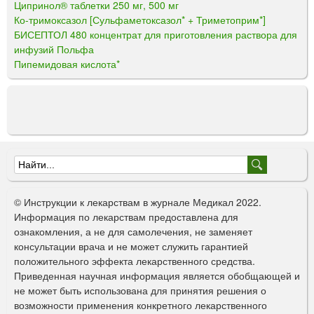
Ципринол® таблетки 250 мг, 500 мг
Ко-тримоксазол [Сульфаметоксазол* + Триметоприм*]
БИСЕПТОЛ 480 концентрат для приготовления раствора для
инфузий Польфа
Пипемидовая кислота*
Ф
о
© Инструкции к лекарствам в журнале Медикал 2022.
р
Информация по лекарствам предоставлена для
ознакомления, а не для самолечения, не заменяет
м
консультации врача и не может служить гарантией
а
положительного эффекта лекарственного средства.
Приведенная научная информация является обобщающей и
п
не может быть использована для принятия решения о
о
возможности применения конкретного лекарственного