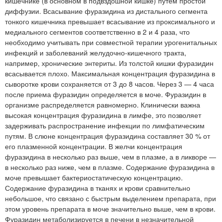
кишечнике (в основном в подвздошной кишке) путем простой
диффузии. Всасывание фуразидина из дистального сегмента
тонкого кишечника превышает всасывание из проксимального и
медиального сегментов соответственно в 2 и 4 раза, что
необходимо учитывать при совместной терапии урогенитальных
инфекций и заболеваний желудочно-кишечного тракта,
например, хронические энтериты. Из толстой кишки фуразидин
всасывается плохо. Максимальная концентрация фуразидина в
сыворотке крови сохраняется от 3 до 8 часов. Через 3 — 4 часа
после приема фуразидин определяется в моче. Фуразидин в
организме распределяется равномерно. Клинически важна
высокая концентрация фуразидина в лимфе, это позволяет
задерживать распространение инфекции по лимфатическим
путям. В слюне концентрация фуразидина составляет 30 % от
его плазменной концентрации. В желчи концентрация
фуразидина в несколько раз выше, чем в плазме, а в ликворе —
в несколько раз ниже, чем в плазме. Содержание фуразидина в
моче превышает бактериостатическую концентрацию.
Содержание фуразидина в тканях и крови сравнительно
небольшое, что связано с быстрым выделением препарата, при
этом уровень препарата в моче значительно выше, чем в крови.
Фуразидин метаболизируется в печени в незначительной