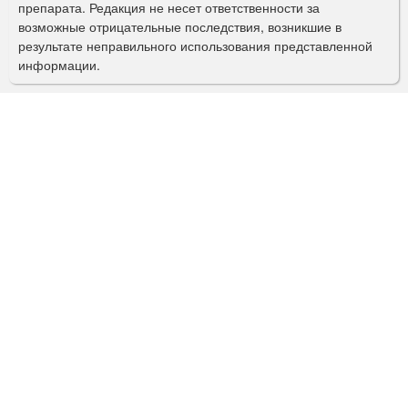
препарата. Редакция не несет ответственности за
и
возможные отрицательные последствия, возникшие в
с
результате неправильного использования представленной
информации.
к
а