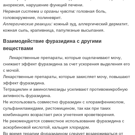
анорексия, нарушение функций печени.
Нервная система и органы чувств:
головная боль,
головокружение, полиневрит.
Аллергические реакции:
кожный зуд, аллергический дерматит,
кожная сыпь, крапивница, папулезные высыпания.
Взаимодействие фуразидина с другими
веществами
Лекарственные препараты, которые ощелачивают мочу,
снижают эффект фуразидина за счет ускорения выделения его
с мочой.
Лекарственные препараты, которые закисляет мочу, повышают
эффект фуразидина.
Тетрациклин и аминогликозиды усиливают противомикробную
активность фуразидина.
Не использовать совместно фуразидин с хлорамфениколом,
сульфаниламидами, ристомицином, так как при таких
комбинациях возрастает риск угнетения кроветворения.
Не рекомендуется совместное использование фуразидина с
аскорбиновой кислотой, кальция хлоридом.
Во время терапии фуразидином следует воздерживаться от