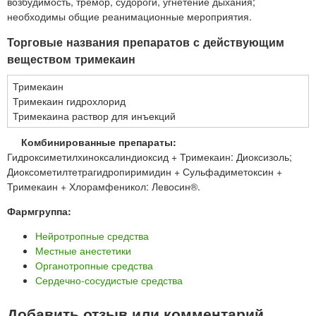
возбудимость, тремор, судороги, угнетение дыхания;
необходимы общие реанимационные мероприятия.
Торговые названия препаратов с действующим
веществом тримекаин
Тримекаин
Тримекаин гидрохлорид
Тримекаина раствор для инъекций
Комбинированные препараты:
Гидроксиметилхиноксалиндиоксид + Тримекаин: Диоксизоль;
Диоксометилтетрагидропиримидин + Сульфадиметоксин +
Тримекаин + Хлорамфеникол: Левосин®.
Фармгруппа:
Нейротропные средства
Местные анестетики
Органотропные средства
Сердечно-сосудистые средства
Добавить отзыв или комментарий