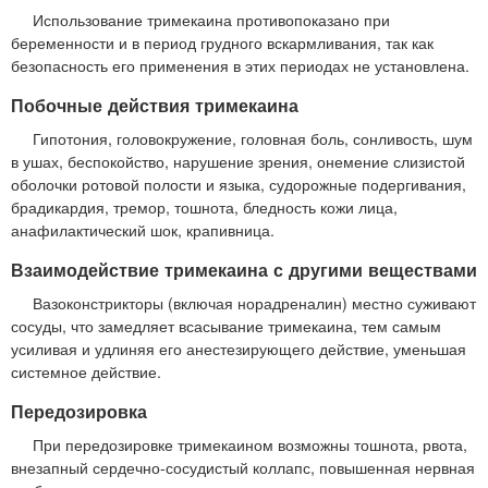
Использование тримекаина противопоказано при
беременности и в период грудного вскармливания, так как
безопасность его применения в этих периодах не установлена.
Побочные действия тримекаина
Гипотония, головокружение, головная боль, сонливость, шум
в ушах, беспокойство, нарушение зрения, онемение слизистой
оболочки ротовой полости и языка, судорожные подергивания,
брадикардия, тремор, тошнота, бледность кожи лица,
анафилактический шок, крапивница.
Взаимодействие тримекаина с другими веществами
Вазоконстрикторы (включая норадреналин) местно суживают
сосуды, что замедляет всасывание тримекаина, тем самым
усиливая и удлиняя его анестезирующего действие, уменьшая
системное действие.
Передозировка
При передозировке тримекаином возможны тошнота, рвота,
внезапный сердечно-сосудистый коллапс, повышенная нервная