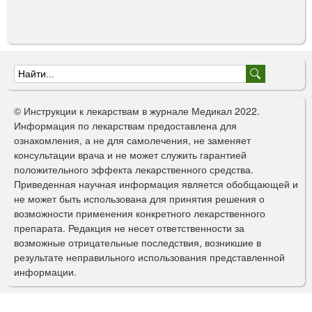
Ф
о
© Инструкции к лекарствам в журнале Медикал 2022.
р
Информация по лекарствам предоставлена для
ознакомления, а не для самолечения, не заменяет
м
консультации врача и не может служить гарантией
а
положительного эффекта лекарственного средства.
Приведенная научная информация является обобщающей и
п
не может быть использована для принятия решения о
о
возможности применения конкретного лекарственного
препарата. Редакция не несет ответственности за
и
возможные отрицательные последствия, возникшие в
с
результате неправильного использования представленной
информации.
к
а