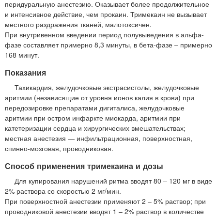
перидуральную анестезию. Оказывает более продолжительное
и интенсивное действие, чем прокаин. Тримекаин не вызывает
местного раздражения тканей, малотоксичен.
При внутривенном введении период полувыведения в альфа-
фазе составляет примерно 8,3 минуты, в бета-фазе – примерно
168 минут.
Показания
Тахикардия, желудочковые экстрасистолы, желудочковые
аритмии (независящие от уровня ионов калия в крови) при
передозировке препаратами дигиталиса, желудочковые
аритмии при остром инфаркте миокарда, аритмии при
катетеризации сердца и хирургических вмешательствах;
местная анестезия — инфильтрационная, поверхностная,
спинно-мозговая, проводниковая.
Способ применения тримекаина и дозы
Для купирования нарушений ритма вводят 80 – 120 мг в виде
2% раствора со скоростью 2 мг/мин.
При поверхностной анестезии применяют 2 – 5% раствор; при
проводниковой анестезии вводят 1 – 2% раствор в количестве