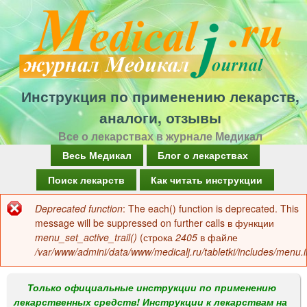
Перейти
к
основному
содержанию
Инструкция по применению лекарств,
аналоги, отзывы
Все о лекарствах в журнале Медикал
Г
Весь Медикал
Блог о лекарствах
л
Поиск лекарств
Как читать инструкции
а
Deprecated function
: The each() function is deprecated. This
Сообщение
в
message will be suppressed on further calls в функции
об
menu_set_active_trail()
(строка
2405
в файле
н
/var/www/admini/data/www/medicalj.ru/tabletki/includes/menu.i
ошибке
о
е
Только официальные инструкции по применению
лекарственных средств! Инструкции к лекарствам на