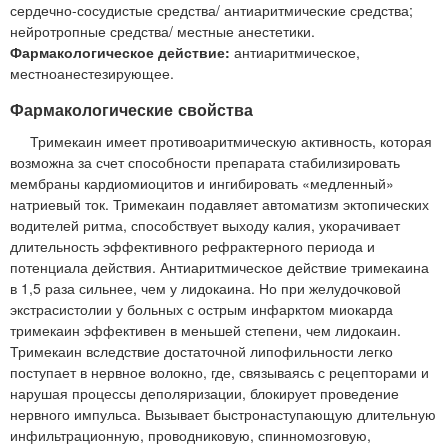
сердечно-сосудистые средства/ антиаритмические средства;
нейротропные средства/ местные анестетики.
Фармакологическое действие:
антиаритмическое,
местноанестезирующее.
Фармакологические свойства
Тримекаин имеет противоаритмическую активность, которая
возможна за счет способности препарата стабилизировать
мембраны кардиомиоцитов и ингибировать «медленный»
натриевый ток. Тримекаин подавляет автоматизм эктопических
водителей ритма, способствует выходу калия, укорачивает
длительность эффективного рефрактерного периода и
потенциала действия. Антиаритмическое действие тримекаина
в 1,5 раза сильнее, чем у лидокаина. Но при желудочковой
экстрасистолии у больных с острым инфарктом миокарда
тримекаин эффективен в меньшей степени, чем лидокаин.
Тримекаин вследствие достаточной липофильности легко
поступает в нервное волокно, где, связываясь с рецепторами и
нарушая процессы деполяризации, блокирует проведение
нервного импульса. Вызывает быстронаступающую длительную
инфильтрационную, проводниковую, спинномозговую,