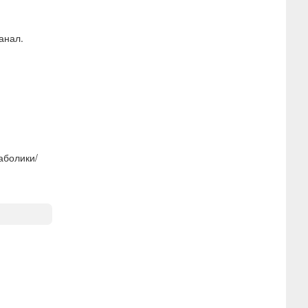
анал.
аболики/