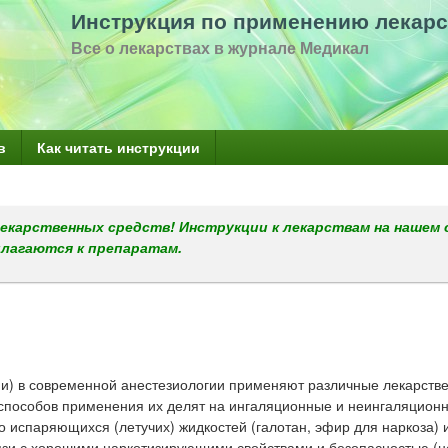
Перейти
Инструкция по применению лекарс
к
Все о лекарствах в журнале Медикал
основному
содержанию
в
Как читать инструкции
екарственных средств! Инструкции к лекарствам на нашем 
илагаются к препаратам.
ии) в современной анестезиологии применяют различные лекарств
и способов применения их делят на ингаляционные и неингаляцион
о испаряющихся (летучих) жидкостей (галотан, эфир для наркоза) 
вязи с хорошими наркотизирующими свойствами и безопасностью (н