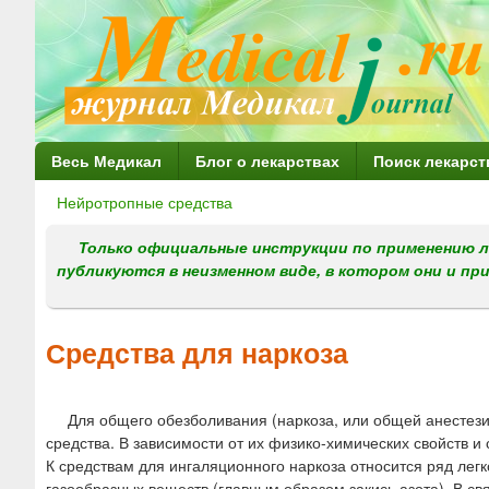
Г
Весь Медикал
Блог о лекарствах
Поиск лекарст
л
Нейротропные средства
Вы
а
здесь
Только официальные инструкции по применению л
в
публикуются в неизменном виде, в котором они и пр
н
о
Средства для наркоза
е
м
Для общего обезболивания (наркоза, или общей анестез
е
средства. В зависимости от их физико-химических свойств 
н
К средствам для ингаляционного наркоза относится ряд легк
газообразных веществ (главным образом закись азота). В с