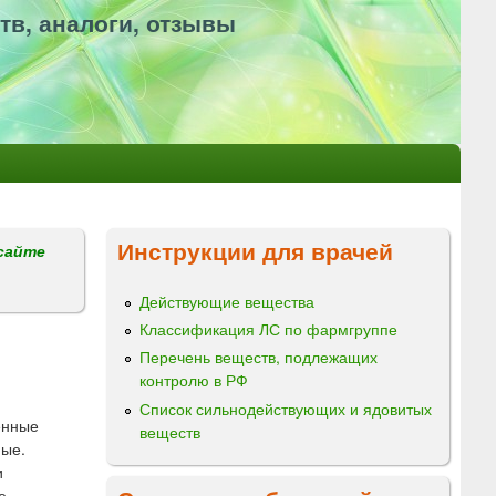
тв, аналоги, отзывы
Инструкции для врачей
сайте
Действующие вещества
Классификация ЛС по фармгруппе
Перечень веществ, подлежащих
контролю в РФ
Список сильнодействующих и ядовитых
енные
веществ
ные.
и
е