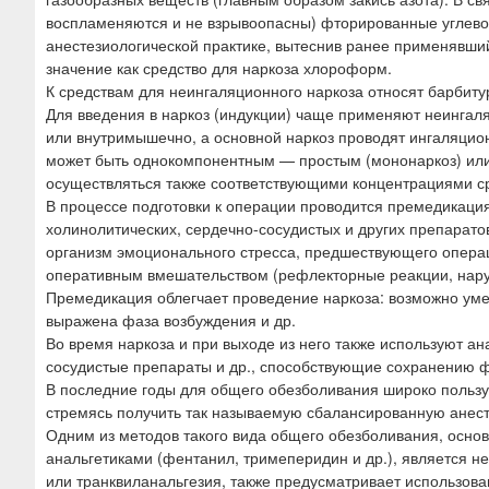
ю
воспламеняются и не взрывоопасны) фторированные углево
анестезиологической практике, вытеснив ранее применявши
значение как средство для наркоза хлороформ.
К средствам для неингаляционного наркоза относят барбиту
Для введения в наркоз (индукции) чаще применяют неингаля
или внутримышечно, а основной наркоз проводят ингаляцио
может быть однокомпонентным — простым (мононаркоз) ил
осуществляться также соответствующими концентрациями сред
В процессе подготовки к операции проводится премедикаци
холинолитических, сердечно-сосудистых и других препарато
организм эмоционального стресса, предшествующего операц
оперативным вмешательством (рефлекторные реакции, наруш
Премедикация облегчает проведение наркоза: возможно ум
выражена фаза возбуждения и др.
Во время наркоза и при выходе из него также используют а
сосудистые препараты и др., способствующие сохранению ф
В последние годы для общего обезболивания широко польз
стремясь получить так называемую сбалансированную анест
Одним из методов такого вида общего обезболивания, осно
анальгетиками (фентанил, тримеперидин и др.), является н
или транквиланальгезия, также предусматривает использован