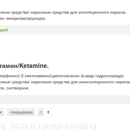
зные средства/ наркозные средства для ингаляционного наркоза.
ее, миорелаксирующее.
арий
тамин/Ketamine.
лорфенил)-2-(метиламино)циклогексанон (в виде гидрохлорида).
зные средства/ наркозные средства для неингаляционного наркоза
е, снотворное.
я
‹ предыдущая
1
2