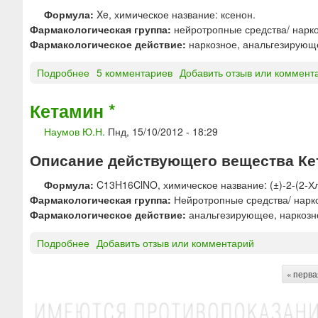
о
Формула:
Xe, химическое название: ксенон.
к
Фармакологическая группа:
нейротропные средства/ нарко
с
Фармакологическое действие:
наркозное, анальгезирующ
и
б
Подробнее
о
5 комментариев
Добавить отзыв или коммент
у
К
т
с
Кетамин *
и
е
р
Наумов Ю.Н.
Пнд, 15/10/2012 - 18:29
н
а
о
т
Описание действующего вещества Ке
н
Формула:
C13H16ClNO, химическое название: (±)-2-(2-Х
Фармакологическая группа:
Нейротропные средства/ нарко
Фармакологическое действие:
анальгезирующее, наркозно
Подробнее
о
Добавить отзыв или комментарий
К
е
« перва
С
т
а
т
м