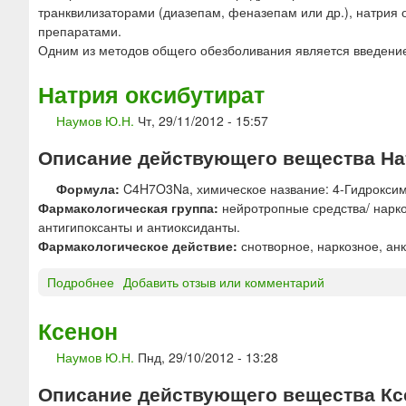
транквилизаторами (диазепам, феназепам или др.), натрия 
препаратами.
Одним из методов общего обезболивания является введение 
Натрия оксибутират
Наумов Ю.Н.
Чт, 29/11/2012 - 15:57
Описание действующего вещества Нат
Формула:
C4H7O3Na, химическое название: 4-Гидроксим
Фармакологическая группа:
нейротропные средства/ нарко
антигипоксанты и антиоксиданты.
Фармакологическое действие:
снотворное, наркозное, анк
Подробнее
о
Добавить отзыв или комментарий
Н
а
Ксенон
т
Наумов Ю.Н.
Пнд, 29/10/2012 - 13:28
р
и
Описание действующего вещества Кс
я