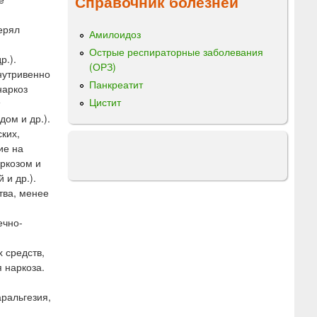
Справочник болезней
ерял
Амилоидоз
Острые респираторные заболевания
р.).
(ОРЗ)
нутривенно
Панкреатит
наркоз
Цистит
ом и др.).
ких,
ие на
ркозом и
и др.).
тва, менее
ечно-
 средств,
 наркоза.
ральгезия,