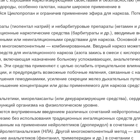
дороды, особенно галотан, нашли широкое применение в
йся Циклопропан и ограничив применение эфира для наркоза. Пот
раты (тиопентал натрий) и небарбитуровые препараты (кетамин и д
ционные наркотические средства (барбитураты и др.), вводимые в
нными или неингаляционными средствами для наркоза. Основной 
и многокомпонентным — комбинированным. Вводный наркоз может
ств для ингаляционного наркоза (азота закись в смеси с кислород
я, включающая назначение больному успокаивающих, анальгетичес
в. Эти средства применяют с целью ослабить отрицательное влиян
ии, и предупредить возможные побочные явления, связанные с на
ения гемодинамики, усиление секреции желез дыхательных путей 
еньшение концентрации или дозы применяемого для наркоза средс
нальгетики, миорелаксанты (или декураризирующие средства), серд
ункций организма на физиологическом уровне.
уются внутривенным введением различных сочетаний нейротропных
езию без использования традиционных ингаляционных средств для
ванным на применении нейролептиков (дроперидол) в сочетании с
ейролептанальгезия (НЛА). Другой многокомпонентный метод — ата
ие анальгетиков (фентанил, тримеперидин и др.) в сочетании с