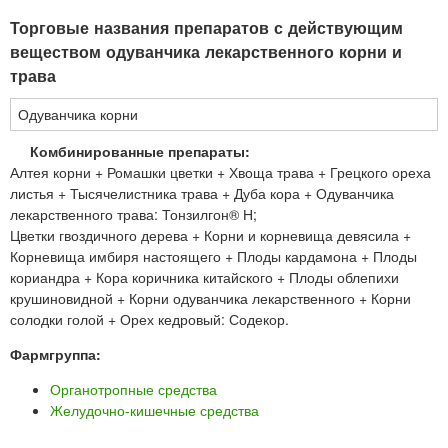
Торговые названия препаратов с действующим
веществом одуванчика лекарственного корни и
трава
Одуванчика корни
Комбинированные препараты:
Алтея корни + Ромашки цветки + Хвоща трава + Грецкого ореха
листья + Тысячелистника трава + Дуба кора + Одуванчика
лекарственного трава: Тонзилгон® Н;
Цветки гвоздичного дерева + Корни и корневища девясила +
Корневища имбиря настоящего + Плоды кардамона + Плоды
кориандра + Кора коричника китайского + Плоды облепихи
крушиновидной + Корни одуванчика лекарственного + Корни
солодки голой + Орех кедровый: Содекор.
Фармгруппа:
Органотропные средства
Желудочно-кишечные средства