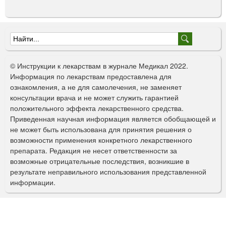
Ф
о
© Инструкции к лекарствам в журнале Медикал 2022.
р
Информация по лекарствам предоставлена для
ознакомления, а не для самолечения, не заменяет
м
консультации врача и не может служить гарантией
а
положительного эффекта лекарственного средства.
Приведенная научная информация является обобщающей и
п
не может быть использована для принятия решения о
о
возможности применения конкретного лекарственного
препарата. Редакция не несет ответственности за
и
возможные отрицательные последствия, возникшие в
с
результате неправильного использования представленной
информации.
к
а