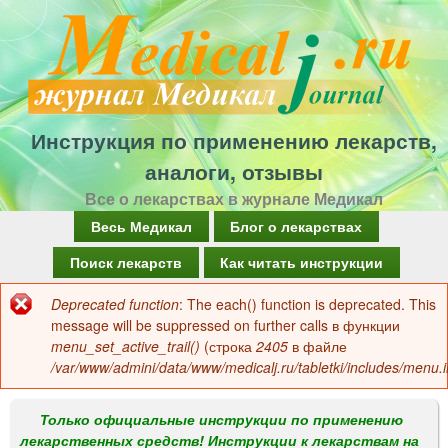
Перейти
к
основному
содержанию
Инструкция по применению лекарств,
аналоги, отзывы
Все о лекарствах в журнале Медикал
Г
Весь Медикал
Блог о лекарствах
л
Поиск лекарств
Как читать инструкции
а
Deprecated function
: The each() function is deprecated. This
Сообщение
в
message will be suppressed on further calls в функции
об
menu_set_active_trail()
(строка
2405
в файле
н
/var/www/admini/data/www/medicalj.ru/tabletki/includes/menu.i
ошибке
о
е
Только официальные инструкции по применению
лекарственных средств! Инструкции к лекарствам на