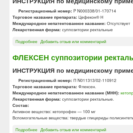
ИНСТРУКЦИЯ по медицинскому приме
А
М
Регистрационный номер:
P N000338/01-170714
О
Торговое название препарата:
Цефекон® Н
Н
Международное непатентованное название:
Отсутствует
П
Лекарственная форма:
суппозитории ректальные
т
а
Подробнее
о
Добавить отзыв или комментарий
б
Ц
л
Е
ФЛЕКСЕН суппозитории ректал
е
Ф
т
Е
ИНСТРУКЦИЯ по медицинскому приме
к
К
и
О
Регистрационный номер:
П N011313/02-110912
«
Н
Торговое название препарата:
Флексен.
И
®
Международное непатентованное название (МНН):
кетоп
р
Н
Лекарственная форма:
суппозитории ректальные.
б
с
Состав:
и
у
Активное вещество: кетопрофен — 100 мг
т
п
Вспомогательные вещества: твердые глицериды полисинтети
с
п
к
о
Подробнее
о
Добавить отзыв или комментарий