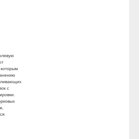
олевую
ют
к которым
ранению
боливающих
ок с
ировки.
орковых
и,
тся