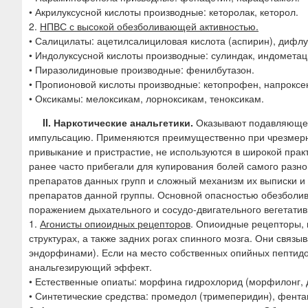
• Акрилуксусной кислоты производные: кеторолак, кеторол.
2.
НПВС с высокой обезболивающей активностью.
• Салицилаты: ацетилсалициловая кислота (аспирин), дифл
• Индолуксусной кислоты производные: сулиндак, индометац
• Пиразолидиновые производные: фенилбутазон.
• Пропионовой кислоты производные: кетопрофен, напрокс
• Оксикамы: мелоксикам, лорноксикам, теноксикам.
II. Наркотические анальгетики.
Оказывают подавляющее
импульсацию. Применяются преимущественно при чрезмерны
привыкание и пристрастие, не используются в широкой прак
ранее часто прибегали для купирования болей самого разн
препаратов данных групп и сложный механизм их выписки и
препаратов данной группы. Основной опасностью обезболив
поражением дыхательного и сосудо-двигательного вегетатив
1.
Агонисты опиоидных рецепторов
. Опиоидные рецепторы, 
структурах, а также задних рогах спинного мозга. Они св
эндорфинами). Если на место собственных опийных пептидо
анальгезирующий эффект.
• Естественные опиаты: морфина гидрохлорид (морфилонг, д
• Синтетические средства: промедол (тримеперидин), фент