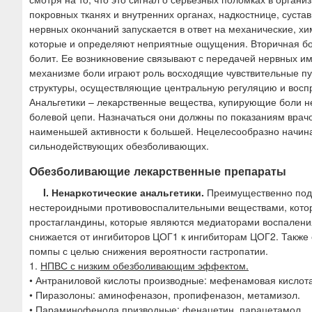
ю
покровных тканях и внутренних органах, надкостнице, суст
нервных окончаний запускается в ответ на механические, х
которые и определяют неприятные ощущения. Вторичная бол
болит. Ее возникновение связывают с передачей нервных и
механизме боли играют роль восходящие чувствительные пут
структуры, осуществляющие центральную регуляцию и восп
Анальгетики – лекарственные вещества, купирующие боли н
болевой цепи. Назначаться они должны по показаниям врачо
наименьшей активности к большей. Нецелесообразно начинат
сильнодействующих обезболивающих.
Обезболивающие лекарственные препараты
I. Ненаркотические анальгетики.
Преимущественно пода
нестероидными противовоспалительными веществами, котор
простагландины, которые являются медиаторами воспаления
снижается от ингибиторов ЦОГ1 к ингибиторам ЦОГ2. Также 
помпы с целью снижения вероятности гастропатии.
1.
НПВС с низким обезболивающим эффектом.
• Антраниловой кислоты производные: мефенамовая кислот
• Пиразолоны: аминофеназон, пропифеназон, метамизол.
• Параминофенола призводные: фенацетин, парацетамол.