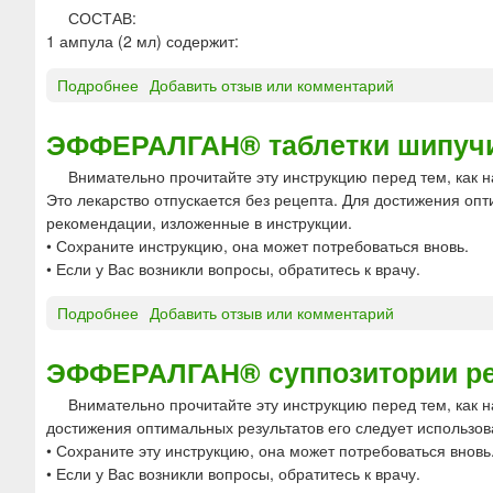
СОСТАВ:
1 ампула (2 мл) содержит:
Подробнее
о
Добавить отзыв или комментарий
А
К
ЭФФЕРАЛГАН® таблетки шипуч
У
Внимательно прочитайте эту инструкцию перед тем, как н
П
Это лекарство отпускается без рецепта. Для достижения опт
А
рекомендации, изложенные в инструкции.
Н
• Сохраните инструкцию, она может потребоваться вновь.
®
• Если у Вас возникли вопросы, обратитесь к врачу.
-
Б
Подробнее
о
Добавить отзыв или комментарий
И
Э
О
Ф
К
ЭФФЕРАЛГАН® суппозитории р
Ф
О
Внимательно прочитайте эту инструкцию перед тем, как н
Е
Д
достижения оптимальных результатов его следует использов
Р
Е
• Сохраните эту инструкцию, она может потребоваться вновь
А
К
• Если у Вас возникли вопросы, обратитесь к врачу.
Л
С