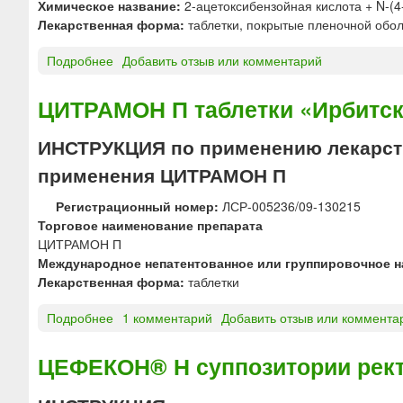
Химическое название:
2-ацетоксибензойная кислота + N-(4
®
р
р
Лекарственная форма:
таблетки, покрытые пленочной обол
с
и
и
и
и
м
Подробнее
о
Добавить отзыв или комментарий
р
р
ы
Э
о
е
ш
К
ЦИТРАМОН П таблетки «Ирбитск
п
к
е
С
[
т
ч
Е
ИНСТРУКЦИЯ по применению лекарств
д
а
н
Д
л
л
о
применения ЦИТРАМОН П
Р
я
ь
г
И
д
н
Регистрационный номер:
ЛСР-005236/09-130215
о
Н
е
ы
Торговое наименование препарата
в
®
т
е
ЦИТРАМОН П
в
т
е
Международное непатентованное или группировочное н
е
а
й
Лекарственная форма:
таблетки
д
б
]
е
л
Подробнее
о
1 комментарий
Добавить отзыв или коммента
н
е
Ц
и
т
И
я
ЦЕФЕКОН® Н суппозитории рек
к
Т
и
Р