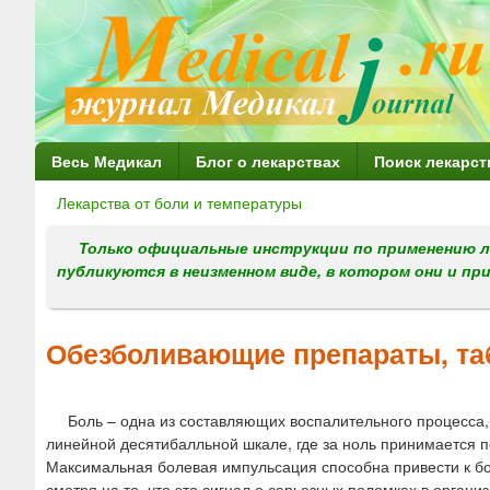
Г
Весь Медикал
Блог о лекарствах
Поиск лекарст
л
Лекарства от боли и температуры
Вы
а
здесь
Только официальные инструкции по применению л
в
публикуются в неизменном виде, в котором они и пр
н
о
Обезболивающие препараты, та
е
м
Боль – одна из составляющих воспалительного процесса,
е
линейной десятибалльной шкале, где за ноль принимается 
н
Максимальная болевая импульсация способна привести к бол
смотря на то, что это сигнал о серьезных поломках в орга