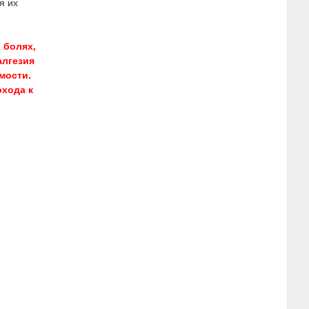
я их
 болях,
алгезия
мости.
охода к