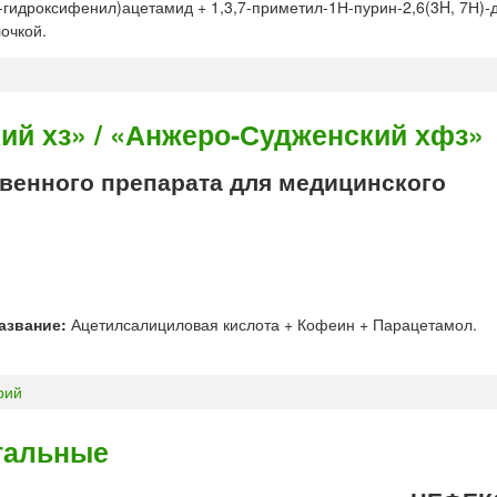
-гидроксифенил)ацетамид + 1,3,7-приметил-1Н-пурин-2,6(3H, 7Н)-
очкой.
ий хз» / «Анжеро-Судженский хфз»
енного препарата для медицинского
азвание:
Ацетилсалициловая кислота + Кофеин + Парацетамол.
рий
тальные