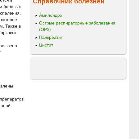
Справочник болезней
ии болевых
оспаления,
Амилоидоз
 которое
Острые респираторные заболевания
м. Также в
(ОРЗ)
корковые
Панкреатит
Цистит
ое звено
т
авлены
 препаратов
онной