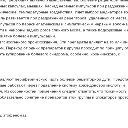
авных капсулах, мышцах. Каскад нервных импульсов при раздражен
имические, температурные воздействия. Идет выброс медиаторов в
ь развивается при раздражении рецепторов, удаленных от места,
мпульсов по парасимпатическим и симпатическим нервным волокна
и и нейроны задних рогов спинного мозга, а также подкорковые и 
риятие болевой импульсации.
епсихогенного происхождения. Эти препараты влияют на то или ин
м. Переход от одних препаратов к другим проходит по принципу о
ь купирование болевого синдрома, особенно, хронического, с
вляют периферическую часть болевой рецепторной дуги. Предст
ые работают через подавление систему арахидоновой кислоты и
. Из особенностей применения следует отметить, что токсичность
обязательно сочетание препаратов этой группы и блокаторов прот
а, этофеномат.