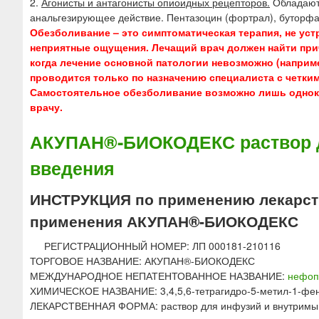
2.
Агонисты и антагонисты опиоидных рецепторов.
Обладают
анальгезирующее действие. Пентазоцин (фортрал), буторфа
Обезболивание – это симптоматическая терапия, не у
неприятные ощущения. Лечащий врач должен найти прич
когда лечение основной патологии невозможно (наприм
проводится только по назначению специалиста с четки
Самостоятельное обезболивание возможно лишь однокр
врачу.
АКУПАН®-БИОКОДЕКС раствор д
введения
ИНСТРУКЦИЯ по применению лекарств
применения АКУПАН®-БИОКОДЕКС
РЕГИСТРАЦИОННЫЙ НОМЕР: ЛП 000181-210116
ТОРГОВОЕ НАЗВАНИЕ: АКУПАН®-БИОКОДЕКС
МЕЖДУНАРОДНОЕ НЕПАТЕНТОВАННОЕ НАЗВАНИЕ:
нефо
ХИМИЧЕСКОЕ НАЗВАНИЕ: 3,4,5,6-тетрагидро-5-метил-1-фен
ЛЕКАРСТВЕННАЯ ФОРМА: раствор для инфузий и внутримы