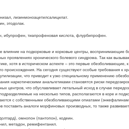
унизал, лизинмоноацетилсалицилат.
ин, этодолак.
ен, ибупрофен, тиапрофеновая кислота, флурбипрофен.
 влияние на подкорковые и корковые центры, воспринимающие б
х проявлениях хронического болевого синдрома. Так как вызыва
тике, хотя в историческом аспекте – это первые обезболивающие, 
ого происхождения. На сегодня существуют особые требования к х
 утилизации, что приводит к узко специальному применению обез
ания наркотическими анальгетиками становятся риски передозиров
ных центров, что обуславливает летальный исход в случае передоз
подразделяемые на несколько типов, располагаются в коре и подк
язываются с собственными обезболивающими опиатами (энкефалинам
в поставить аналоги морфиновых производных, то также развивае
олтард), омнопон (пантопон), кодеин.
анил, метадон, ремифентанил.