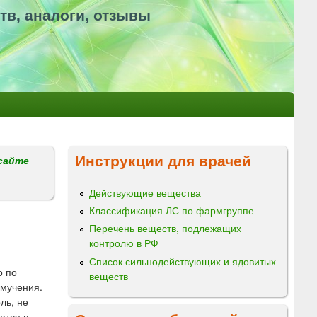
тв, аналоги, отзывы
Инструкции для врачей
сайте
Действующие вещества
Классификация ЛС по фармгруппе
Перечень веществ, подлежащих
контролю в РФ
Список сильнодействующих и ядовитых
о по
веществ
 мучения.
ль, не
ются в