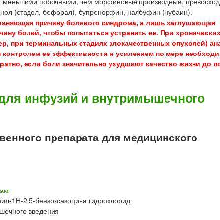
 меньшими побочными, чем морфиновые производные, превосход
нол (стадол, бефорал), бупренорфин, налбуфин (нубаин).
страняющая причину болевого синдрома, а лишь заглушающая
ину болей, чтобы попытаться устранить ее. При хронических
ер, при терминальных стадиях злокачественных опухолей) ан
м контролем ее эффективности и усилением по мере необходи
атно, если боли значительно ухудшают качество жизни до п
ля инфузий и внутримышечного
енного препарата для медицинского
пам
ил-1Н-2,5-бензоксазоцина гидрохлорид
шечного введения