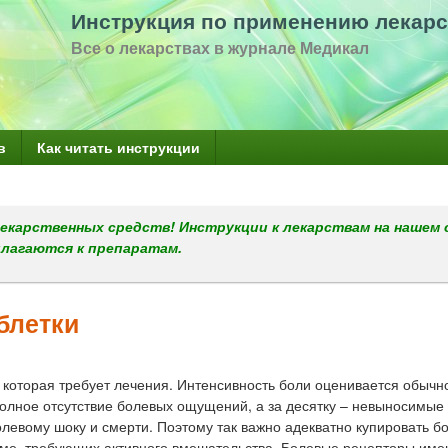
Перейти
Инструкция по применению лекарс
к
Все о лекарствах в журнале Медикал
основному
содержанию
в
Как читать инструкции
екарственных средств! Инструкции к лекарствам на нашем 
илагаются к препаратам.
блетки
 которая требует лечения. Интенсивность боли оценивается обычн
полное отсутствие болевых ощущений, а за десятку – невыносимые
евому шоку и смерти. Поэтому так важно адекватно купировать бо
низме, требующих активного вмешательства. Болевые рецепторы име