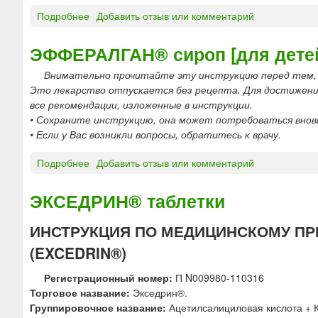
Г
р
Подробнее
о
Добавить отзыв или комментарий
А
а
Э
Н
с
Ф
®
ЭФФЕРАЛГАН® сироп [для дете
т
Ф
т
в
Внимательно прочитайте эту инструкцию перед тем, 
Е
а
о
Это лекарство отпускается без рецепта. Для достижени
Р
б
р
все рекомендации, изложенные в инструкции.
А
л
д
• Сохраните инструкцию, она может потребоваться внов
Л
е
л
• Если у Вас возникли вопросы, обратитесь к врачу.
Г
т
я
А
к
и
Подробнее
о
Добавить отзыв или комментарий
Н
и
н
Э
®
ш
ф
Ф
с
ЭКСЕДРИН® таблетки
и
у
Ф
у
п
з
Е
п
у
ИНСТРУКЦИЯ ПО МЕДИЦИНСКОМУ П
и
Р
п
ч
й
(EXCEDRIN®)
А
о
и
и
Л
з
е
в
Регистрационный номер:
П N009980-110316
Г
и
н
Торговое название:
Экседрин®.
А
т
у
Группировочное название:
Ацетилсалициловая кислота + 
Н
о
т