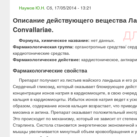
ю
Наумов Ю.Н.
Сб, 17/05/2014 - 13:21
Описание действующего вещества Ланд
Convallariae.
Формула, химическое название:
нет данных.
Фармакологическая группа:
органотропные средства/ серд
кардиотонические средства.
Фармакологическое действие:
кардиотоническое, антиари
Фармакологические свойства
Препарат получают из листьев майского ландыша и его р
Сердечный гликозид, который оказывает блокирующее действ
концентрации ионов натрия в кардиомиоците, в свою очеред
кальция в кардиомиоциты. Избыток ионов натрия ведет к ус
образом, содержание ионов кальция возрастает, что привод
миозина и актина. Препарат оказывает положительный инот
Это происходит по механизму, который не зависит от степе
Старлинга. Систола становится энергетически экономичной 
мышцы увеличивается минутный объем кровообращения и у