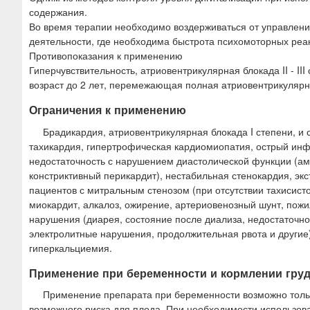
содержания.
Во время терапии необходимо воздерживаться от управлен
деятельности, где необходима быстрота психомоторных ре
Противопоказания к применению
Гиперчувствительность, атриовентрикулярная блокада II - I
возраст до 2 лет, перемежающая полная атриовентрикулярн
Ограничения к применению
Брадикардия, атриовентрикулярная блокада I степени, и
тахикардия, гипертрофическая кардиомиопатия, острый инф
недостаточность с нарушением диастолической функции (ам
констриктивный перикардит), нестабильная стенокардия, эк
пациентов с митральным стенозом (при отсутствии тахисист
миокардит, алкалоз, ожирение, артериовенозный шунт, пожи
нарушения (диарея, состояние после диализа, недостаточно
электролитные нарушения, продолжительная рвота и другие
гиперкальциемия.
Применение при беременности и кормлении гру
Применение препарата при беременности возможно тольк
возможного риска для плода. При необходимости использов