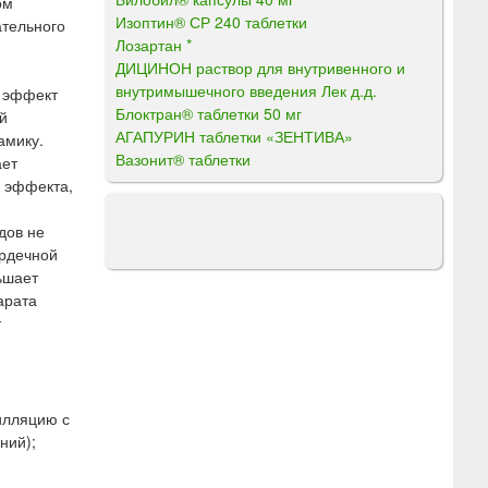
ом
Изоптин® СР 240 таблетки
ательного
Лозартан *
ДИЦИНОН раствор для внутривенного и
м
внутримышечного введения Лек д.д.
й эффект
Блоктран® таблетки 50 мг
й
АГАПУРИН таблетки «ЗЕНТИВА»
амику.
Вазонит® таблетки
ает
о эффекта,
дов не
ердечной
ьшает
арата
т
илляцию с
ний);