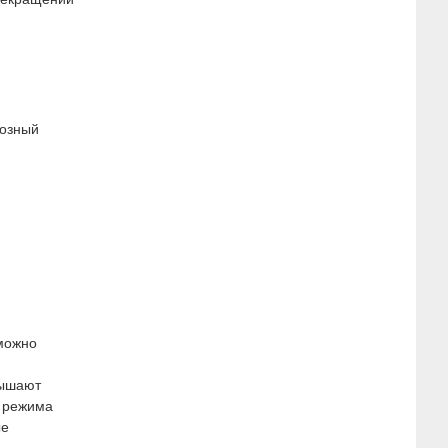
иозный
можно
вышают
о режима
ые