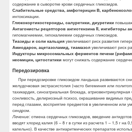
содержание в сыворотке крови сердечных гликозидов.
Слабительные средства, амфотерицин В, карбеноксоло
интоксикации.
Глюкокортикостероиды, салуретики, диуретики
повышают
Антагонисты рецепторов ангиотензина II, ингибиторы
гипомагниемии, гипокалиемии сердечных гликозидов.
Тиазиды и соли кальция
увеличивают риск развития гипер
Амиодарон, ацетазоламид, тиамазол
увеличивают риск ра
Индукторы микросомальных ферментов печени (рифампи
неомицин, цитостатики
могут снижать содержание сердечны
Передозировка
При передозировке гликозидом ландыша развиваются сниж
желудочковая экстрасистолия (часто бигеминия или политоп
тахикардия, синоатриальная блокада, атриовентрикулярная 
сонливость, делириозный психоз, окрашивание видимых пре
перед глазами, восприятие предметов в увеличенном или у
синдром.
Лечение:
отмена сердечных гликозидов, введение антидотов
вводят хлорид калия (6 – 8 г в сутки из расчета 1 – 1,5 г на 
капельно). В качестве антиаритмических препаратов использ