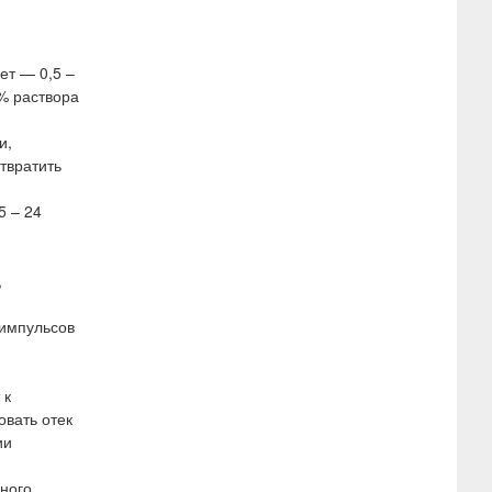
ет — 0,5 –
0% раствора
и,
твратить
5 – 24
,
 импульсов
 к
овать отек
ии
ного