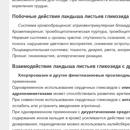
кормления грудью.
Побочные действия ландыша листьев гликозида
Система кровообращения:
атриовентрикулярная блокада
Кроветворение:
тромбоцитопеническая пурпура, тромбоцито
Нервная система и органы чувств:
спутанность сознания, с
психоз, нарушение цветового восприятия, снижение остроты
Пищеварительная система:
тошнота, диарея, рвота, аноре
Прочие:
гинекомастия, аллергические реакции.
Взаимодействие ландыша листьев гликозида с 
Хлорпромазин и другие фенотиазиновые производн
применении.
Одновременное использование сердечных гликозидов с
эпи
адреномиметиками
может способствовать развитию аритми
При совместном использовании сердечных гликозидов с
ант
ослабить или устранить введением атропина).
При одновременном применении с
диуретическими средс
содержание ионов кальция в крови) усиливается действие 
дозирования; периодически можно использовать калийсбере
устраняют гипокалиемию, но тогда развиться гипонатриемия