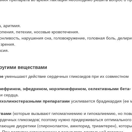
, аритмия.
пения, петехии, носовые кровотечения.
онливость, нарушения сна, головокружение, головная боль, делир
 зрения.
ксия.
другими веществами
ые
уменьшают действие сердечных гликозидов при их совместном
нефрином, эфедрином, норэпинефрином, селективными бета-
и сердца.
ихолинэстеразными препаратами
усиливается брадикардия (ее 
твами
(которые вызывают гипомагниемию и гипокалиемию, но по
сердечных гликозидов; поэтому нужно придерживаться оптимальног
гающие диуретики (спиронолактон, амилорид, триамтерен), котор
. При развитии гипокалиемии в результате длительной терапии