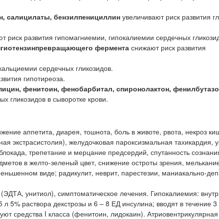
н, салицилаты, бензилпенициллин
увеличивают риск развития г
 риск развития гипомагниемии, гипокалиемии сердечных гликозид
 ангиотензинпревращающего фермента
снижают риск развития
кальциемии сердечных гликозидов.
звития гипотиреоза.
цин, фенитоин, фенобарбитал, спиронолактон, фенилбутазо
х гликозидов в сыворотке крови.
ение аппетита, диарея, тошнота, боль в животе, рвота, некроз ки
ная экстрасистолия), желудочковая пароксизмальная тахикардия, 
блокада, трепетание и мерцание предсердий, спутанность сознани
дметов в желто-зеленый цвет, снижение остроты зрения, мелькани
меньшенном виде; радикулит, неврит, парестезии, маниакально-де
 (ЭДТА, унитиол), симптоматическое лечения. Гипокалиемия: внут
0,5 л 5% раствора декстрозы и 6 – 8 ЕД инсулина; вводят в течение 3
уют средства I класса (фенитоин, лидокаин). Атриовентрикулярная