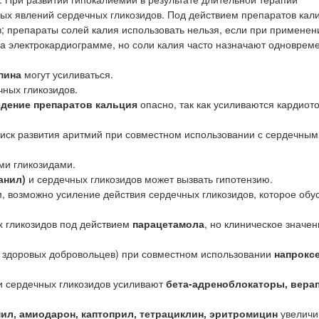
ых явлений сердечных гликозидов. Под действием препаратов кал
 препараты солей калия использовать нельзя, если при применен
а электрокардиограмме, но соли калия часто назначают одноврем
пина
могут усиливаться.
чных гликозидов.
дение препаратов кальция
опасно, так как усиливаются кардиот
ск развития аритмий при совместном использовании с сердечным
ми гликозидами.
анил)
и сердечных гликозидов может вызвать гипотензию.
, возможно усиление действия сердечных гликозидов, которое обу
 гликозидов под действием
парацетамола
, но клиническое значе
(у здоровых добровольцев) при совместном использовании
напрокс
 сердечных гликозидов усиливают
бета-адреноблокаторы, вера
ил, амиодарон, каптоприл, тетрациклин, эритромицин
увеличи