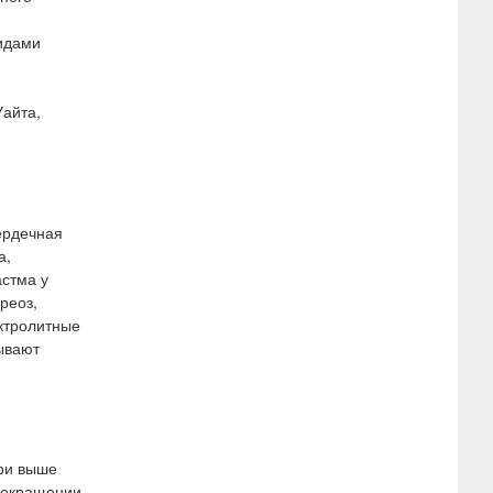
идами
Уайта,
ердечная
а,
астма у
реоз,
ектролитные
ывают
ери выше
прекращении