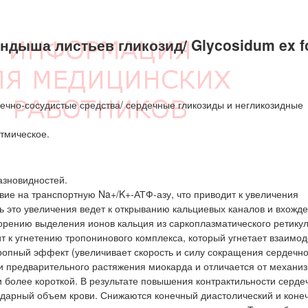
ыша листьев гликозид/ Glycosidum ex fo
ечно-сосудистые средства/ сердечные гликозиды и негликозидные
тмическое.
азновидностей.
ие на транспортную Na+/K+-АТФ-азу, что приводит к увеличения
ь это увеличения ведет к открыванию кальциевых каналов и вхожд
корению выделения ионов кальция из саркоплазматического ретику
ит к угнетению тропонинового комплекса, который угнетает взаимо
ропный эффект (увеличивает скорость и силу сокращения сердечн
ни предварительного растяжения миокарда и отличается от механи
и более короткой. В результате повышения контрактильности серде
дарный объем крови. Снижаются конечный диастолический и коне