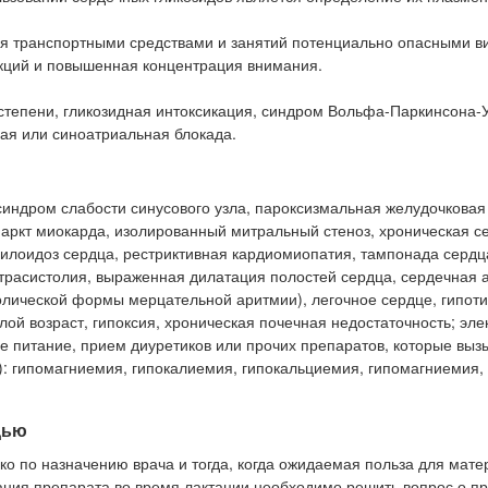
ия транспортными средствами и занятий потенциально опасными в
акций и повышенная концентрация внимания.
II степени, гликозидная интоксикация, синдром Вольфа-Паркинсона-
ая или синоатриальная блокада.
 синдром слабости синусового узла, пароксизмальная желудочковая
аркт миокарда, изолированный митральный стеноз, хроническая с
илоидоз сердца, рестриктивная кардиомиопатия, тампонада сердц
страсистолия, выраженная дилатация полостей сердца, сердечная 
олической формы мерцательной аритмии), легочное сердце, гипоти
лой возраст, гипоксия, хроническая почечная недостаточность; эл
е питание, прием диуретиков или прочих препаратов, которые выз
): гипомагниемия, гипокалиемия, гипокальциемия, гипомагниемия,
дью
о по назначению врача и тогда, когда ожидаемая польза для мат
ания препарата во время лактации необходимо решить вопрос о 