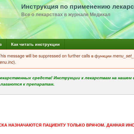
Перейти
Инструкция по применению лекарс
к
Все о лекарствах в журнале Медикал
основному
содержанию
в
Как читать инструкции
 This message will be suppressed on further calls в функции
menu_set_a
enu.inc
).
екарственных средств! Инструкции к лекарствам на нашем 
илагаются к препаратам.
СКА НАЗНАЧАЮТСЯ ПАЦИЕНТУ ТОЛЬКО ВРАЧОМ. ДАННАЯ ИН