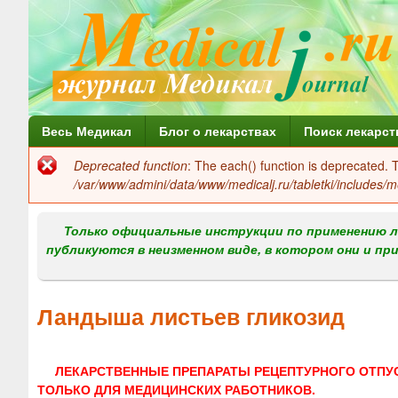
Г
Весь Медикал
Блог о лекарствах
Поиск лекарст
л
Deprecated function
: The each() function is deprecated.
Сообщение
а
/var/www/admini/data/www/medicalj.ru/tabletki/includes/m
об
в
ошибке
Только официальные инструкции по применению л
н
публикуются в неизменном виде, в котором они и пр
о
е
Ландыша листьев гликозид
м
е
ЛЕКАРСТВЕННЫЕ ПРЕПАРАТЫ РЕЦЕПТУРНОГО ОТПУ
н
ТОЛЬКО ДЛЯ МЕДИЦИНСКИХ РАБОТНИКОВ.