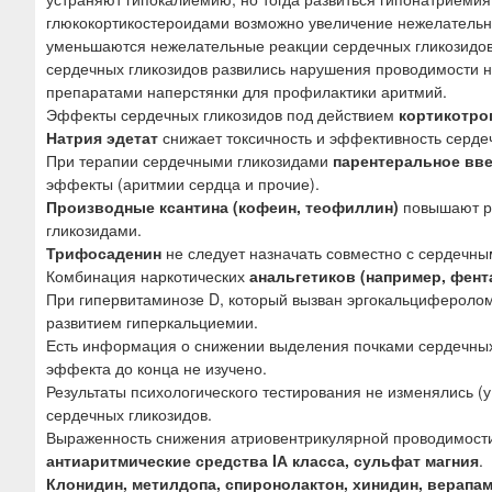
глюкокортикостероидами возможно увеличение нежелательн
уменьшаются нежелательные реакции сердечных гликозидов;
сердечных гликозидов развились нарушения проводимости н
препаратами наперстянки для профилактики аритмий.
Эффекты сердечных гликозидов под действием
кортикотро
Натрия эдетат
снижает токсичность и эффективность серде
При терапии сердечными гликозидами
парентеральное вве
эффекты (аритмии сердца и прочие).
Производные ксантина (кофеин, теофиллин)
повышают ри
гликозидами.
Трифосаденин
не следует назначать совместно с сердечны
Комбинация наркотических
анальгетиков (например, фент
При гипервитаминозе D, который вызван эргокальциферолом
развитием гиперкальциемии.
Есть информация о снижении выделения почками сердечных
эффекта до конца не изучено.
Результаты психологического тестирования не изменялись 
сердечных гликозидов.
Выраженность снижения атриовентрикулярной проводимости
антиаритмические средства IА класса, сульфат магния
.
Клонидин, метилдопа, спиронолактон, хинидин, верапам