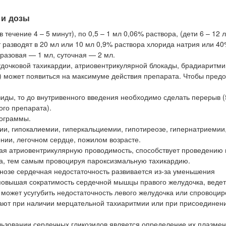
 и дозы
течение 4 – 5 минут), по 0,5 – 1 мл 0,06% раствора, (дети 6 – 12 л
ат разводят в 20 мл или 10 мл 0,9% раствора хлорида натрия или 4
разовая — 1 мл, суточная — 2 мл.
дочковой тахикардии, атриовентрикулярной блокады, брадиаритми
и) может появиться на максимуме действия препарата. Чтобы предо
иды, то до внутривенного введения необходимо сделать перерыв (
ого препарата).
иограммы.
ии, гипокалиемии, гиперкальциемии, гипотиреозе, гипернатриемии
нии, легочном сердце, пожилом возрасте.
я атриовентрикулярную проводимость, способствует проведению
ла, тем самым провоцируя пароксизмальную тахикардию.
озе сердечная недостаточность развивается из-за уменьшения
 повышая сократимость сердечной мышцы правого желудочка, ведет
может усугубить недостаточность левого желудочка или спровоцир
чают при наличии мерцательной тахиаритмии или при присоединен
льзовании сердечных гликозидов является определение их плазмен