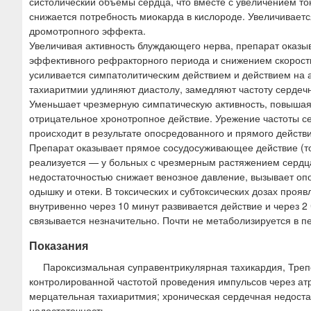
систолический объемы сердца, что вместе с увеличением т
снижается потребность миокарда в кислороде. Увеличиваетс
дромотропного эффекта.
Увеличивая активность блуждающего нерва, препарат оказы
эффективного рефракторного периода и снижением скорост
усиливается симпатолитическим действием и действием на 
тахиаритмии удлиняют диастолу, замедляют частоту серде
Уменьшает чрезмерную симпатическую активность, повышая
отрицательное хронотропное действие. Урежение частоты с
происходит в результате опосредованного и прямого действ
Препарат оказывает прямое сосудосуживающее действие (то
реализуется — у больных с чрезмерным растяжением сердца
недостаточностью снижает венозное давление, вызывает о
одышку и отеки. В токсических и субтоксических дозах про
внутривенно через 10 минут развивается действие и через 
связывается незначительно. Почти не метаболизируется в п
Показания
Пароксизмальная суправентрикулярная тахикардия, Треп
контролированной частотой проведения импульсов через ат
мерцательная тахиаритмия; хроническая сердечная недоста
недостаточность.