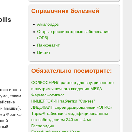
Справочник болезней
liis
Амилоидоз
Острые респираторные заболевания
(ОРЗ)
Панкреатит
Цистит
Обязательно посмотрите:
СОЛКОСЕРИЛ раствор для внутривенного
и внутримышечного введения МЕДА
ению ионов
Фармасьютикалс
лума, таким
НИЦЕРГОЛИН таблетки "Синтез"
действие
ЛИДОКАИН спрей дозированный «ЭГИС»
ой мышцы).
Тарка® таблетки с модифицированным
зма Франка-
высвобождением 240 мг + 4 мг
чной
Гесперидин
чный
Билобил® капсулы 40 мг