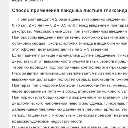
Способ применения ландыша листьев гликозида
Препарат вводится 2 раза в день внутривенно медленно (в 
0,75 мл, 2 –5 лет — 0,2 – 0,5 мл); перед введением препар
декстрозы. Максимальные дозы при внутривенном введении 
При быстром введении внутривенно возможно развитие желу
остановки сердца. Экстрасистолия (иногда в виде бигемини
этот эффект, дозу можно делить на 2 – 3 введения.
Если пациенту раньше назначались другие сердечные гликоз
дней, зависит от выраженности кумулятивных свойств прошл
Терапию проводят под постоянным контролем электрокард
Риск развития интоксикации увеличивается при гипомагнием
выраженной дилатации полостей сердца, миокардите, ожире
Препарат при синдроме Вольфа-Паркинсона-Уайта, уменьша
через добавочные пути — в обход атриовентрикулярного уз
При нормо- или брадикардии и выраженном митральном стен
диастолического наполнения левого желудочка. Гликозиды,
дальнейшему увеличению давления в легочной артерии, это 
легких. Пациентам с митральным стенозом препарат назна
правожелудочковой недостаточности.
Одним из методов контроля уровня дигитализации при испо