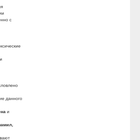
ия
ии
енно с
оксические
и
словлено
ние данного
ена
и
памил,
вают