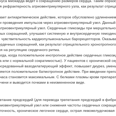
онуса миокарда ведет к сокращению размеров сердца. Таким образ
я рефрактерность атриовентрикулярного узла, как результат отриц
вает антиаритмическое действие, которое обусловлено удлинение
и проведения импульсов через атриовентрикулярный узел. Данны
атриовентрикулярный узел. Сердечные гликозиды при мерцательно
чных сокращений, улучшают системную и внутрисердечную гемодин
 чувствительность кардиопульмональных барорецепторов. Оказыв
ердечных сокращений, как результат отрицательного хронотропног
ия на регуляцию сердечного ритма.
гда, когда положительное инотропное действие сердечных гликози
 или с нормальной сократимостью). У пациентов с хронической с
посредованный вазодилатирующий эффект, повышает диурез, умен
является положительное батмотропное действие. При введении преп
2 часа становится максимальным. С белками плазмы крови препара
ечени и выводится почками в неизмененном виде.
етание предсердий (для перевода трепетания предсердий в фибр
риовентрикулярный узел или снижения частоты сердечных сокраще
точность, хроническое легочное сердце, острая левожелудочковая