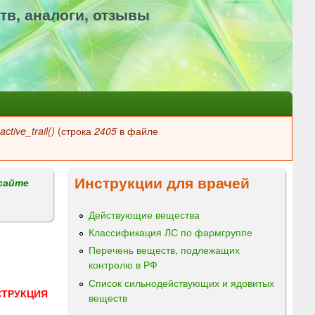
тв, аналоги, отзывы
ctive_trail()
(строка
2405
в файле
Инструкции для врачей
сайте
Действующие вещества
Классификация ЛС по фармгруппе
Перечень веществ, подлежащих
контролю в РФ
Список сильнодействующих и ядовитых
СТРУКЦИЯ
веществ