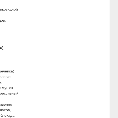
ликозидной
ов.
н),
шечника;
узловая
я,
е мушек
прессивный
ривенно
 часов,
 блокада,