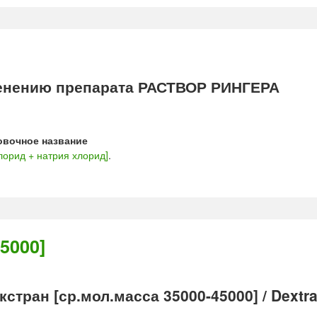
енению препарата РАСТВОР РИНГЕРА
овочное название
лорид + натрия хлорид]
.
5000]
тран [ср.мол.масса 35000-45000] / Dextr