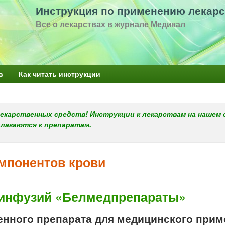
Перейти
Инструкция по применению лекарс
к
Все о лекарствах в журнале Медикал
основному
содержанию
в
Как читать инструкции
екарственных средств! Инструкции к лекарствам на нашем 
илагаются к препаратам.
мпонентов крови
инфузий «Белмедпрепараты»
енного препарата для медицинского прим