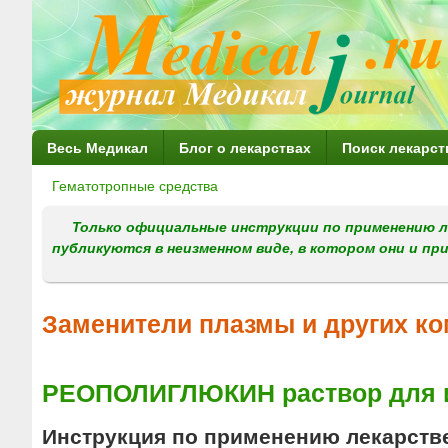
Г
Весь Медикал
Блог о лекарствах
Поиск лекарст
л
Гематотропные средства
Вы
а
здесь
Только официальные инструкции по применению л
в
публикуются в неизменном виде, в котором они и пр
н
о
Заменители плазмы и других ко
е
м
РЕОПОЛИГЛЮКИН раствор для 
е
н
Инструкция по применению лекарств