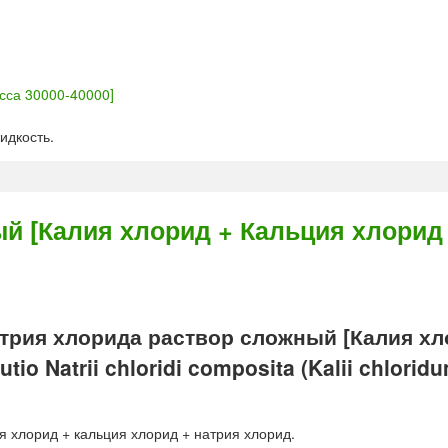
асса 30000-40000]
идкость.
й [Калия хлорид + Кальция хлорид
трия хлорида раствор сложный [Калия хл
io Natrii chloridi composita (Kalii chlorid
ия хлорид + кальция хлорид + натрия хлорид.