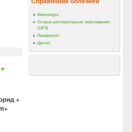
Справочник болезней
Амилоидоз
Острые респираторные заболевания
(ОРЗ)
Панкреатит
Цистит
 +
орид +
um+