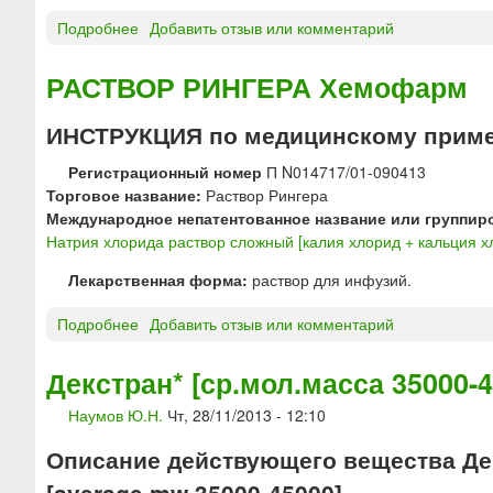
Н
р
Подробнее
о
Добавить отзыв или комментарий
а
Н
с
а
РАСТВОР РИНГЕРА Хемофарм
т
т
в
р
ИНСТРУКЦИЯ по медицинскому прим
о
и
р
я
Регистрационный номер
П N014717/01-090413
д
х
Торговое название:
Раствор Рингера
л
л
Международное непатентованное название или группир
я
о
Натрия хлорида раствор сложный [калия хлорид + кальция х
и
р
н
Лекарственная форма:
раствор для инфузий.
и
ф
д
Подробнее
о
Добавить отзыв или комментарий
у
а
Р
з
р
А
и
а
Декстран* [ср.мол.масса 35000-4
С
й
с
Наумов Ю.Н.
Чт, 28/11/2013 - 12:10
Т
«
т
В
Б
в
Описание действующего вещества Декс
О
е
о
Р
л
р