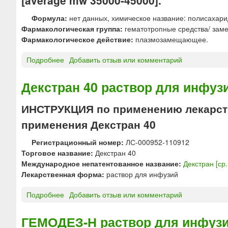
[average mw 35000-45000].
Р
м
с
Формула:
нет данных, химическое название: полисахари
И
е
л
Фармакологическая группа:
гематотропные средства/ заме
Н
д
о
Фармакологическое действие:
плазмозамещающее.
Г
п
ж
Е
р
н
Подробнее
о
Добавить отзыв или комментарий
Р
е
ы
Д
А
п
й
е
Х
а
Декстран 40 раствор для инфу
[
к
е
р
К
с
м
а
а
ИНСТРУКЦИЯ по применению лекарств
т
о
т
л
применения Декстран 40
р
ф
ы
и
а
а
»
я
Регистрационный номер:
ЛС-000952-110912
н
р
х
Торговое название:
Декстран 40
*
м
л
Международное непатентованное название:
Декстран [ср
[
о
Лекарственная форма:
раствор для инфузий
с
р
р
и
Подробнее
о
Добавить отзыв или комментарий
.
д
Д
м
+
е
ГЕМОДЕЗ-Н раствор для инфу
о
К
к