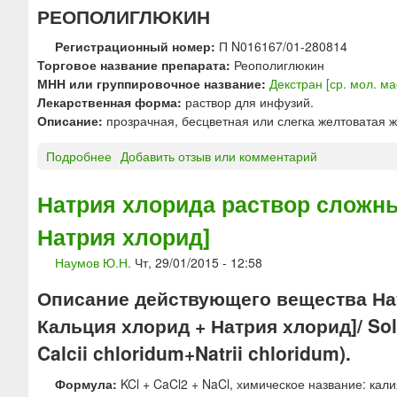
ю
РЕОПОЛИГЛЮКИН
Регистрационный номер:
П N016167/01-280814
Торговое название препарата:
Реополиглюкин
МНН или группировочное название:
Декстран [ср. мол. м
Лекарственная форма:
раствор для инфузий.
Описание:
прозрачная, бесцветная или слегка желтоватая ж
Подробнее
о
Добавить отзыв или комментарий
Р
Е
Натрия хлорида раствор сложны
О
Натрия хлорид]
П
О
Наумов Ю.Н.
Чт, 29/01/2015 - 12:58
Л
И
Описание действующего вещества На
Г
Кальция хлорид + Натрия хлорид]/ Solut
Л
Ю
Calcii chloridum+Natrii chloridum).
К
И
Формула:
KCl + CaCl2 + NaCl, химическое название: кал