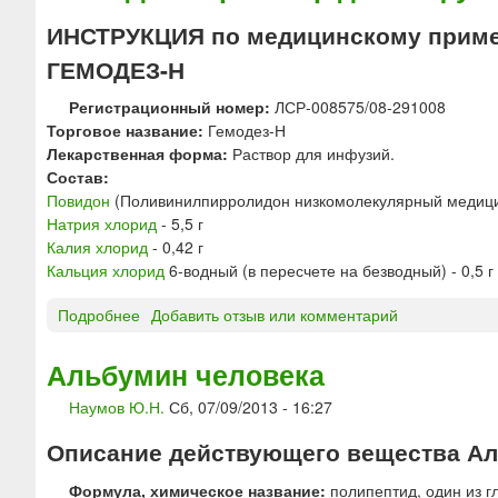
л
а
с
ИНСТРУКЦИЯ по медицинскому приме
.
л
т
м
ь
ГЕМОДЕЗ-Н
р
а
ц
а
с
и
Регистрационный номер:
ЛСР-008575/08-291008
н
с
я
Торговое название:
Гемодез-Н
4
а
х
Лекарственная форма:
Раствор для инфузий.
0
3
л
Состав:
р
5
о
Повидон
(Поливинилпирролидон низкомолекулярный медицинс
а
0
р
Натрия хлорид
- 5,5 г
с
0
и
Калия хлорид
- 0,42 г
т
0
д
Кальция хлорид
6-водный (в пересчете на безводный) - 0,5 г
в
-
+
о
4
Подробнее
о
Добавить отзыв или комментарий
Н
р
5
Г
а
д
0
Е
т
Альбумин человека
л
0
М
р
я
0
Наумов Ю.Н.
Сб, 07/09/2013 - 16:27
О
и
и
]
Д
я
н
Описание действующего вещества Ал
Е
х
ф
З
л
у
Формула, химическое название:
полипептид, один из г