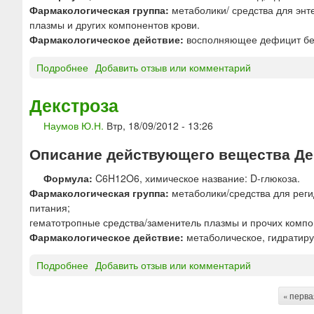
-
о
з
Фармакологическая группа:
метаболики/ средства для энт
Н
р
и
плазмы и других компонентов крови.
р
и
й
Фармакологическое действие:
восполняющее дефицит бе
а
д
«
с
]
И
Подробнее
о
Добавить отзыв или комментарий
т
С
А
в
Т
л
Декстроза
о
-
ь
р
Наумов Ю.Н.
Втр, 18/09/2012 - 13:26
Ф
б
д
А
у
л
Описание действующего вещества Дек
Р
м
я
М
и
Формула:
C6H12O6, химическое название: D-глюкоза.
и
»
н
Фармакологическая группа:
метаболики/средства для реги
н
ч
питания;
ф
е
гематотропные средства/заменитель плазмы и прочих компо
у
л
Фармакологическое действие:
метаболическое, гидратир
з
о
и
в
Подробнее
о
Добавить отзыв или комментарий
й
е
Д
«
к
е
М
« перва
а
С
к
А