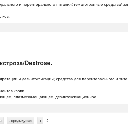
ерального и парентерального питания; гематотропные средства/ з
лков.
строза/Dextrose.
дратации и дезинтоксикации; средства для парентерального и энт
нентов крови.
ующее, плазмозамещающее, дезинтоксикационное.
я
‹ предыдущая
1
2