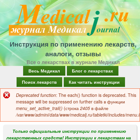
Перейти
к
основному
содержанию
Инструкция по применению лекарств,
аналоги, отзывы
Все о лекарствах в журнале Медикал
Г
Весь Медикал
Блог о лекарствах
л
Поиск лекарств
Как читать инструкции
а
Deprecated function
: The each() function is deprecated. This
Сообщение
в
message will be suppressed on further calls в функции
об
menu_set_active_trail()
(строка
2405
в файле
н
/var/www/admini/data/www/medicalj.ru/tabletki/includes/menu.i
ошибке
о
е
Только официальные инструкции по применению
лекарственных средств! Инструкции к лекарствам на