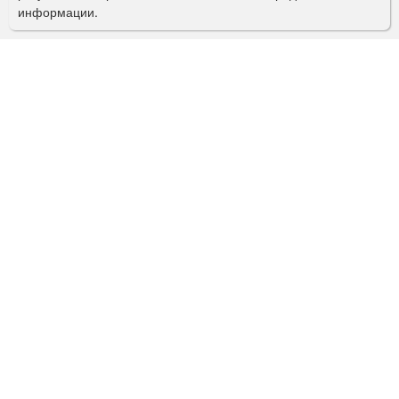
информации.
к
а