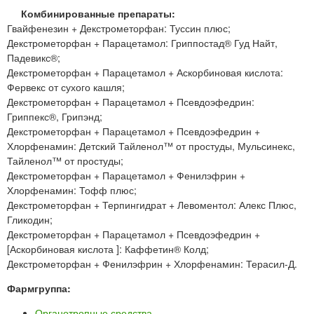
Комбинированные препараты:
Гвайфенезин + Декстрометорфан: Туссин плюс;
Декстрометорфан + Парацетамол: Гриппостад® Гуд Найт,
Падевикс®;
Декстрометорфан + Парацетамол + Аскорбиновая кислота:
Фервекс от сухого кашля;
Декстрометорфан + Парацетамол + Псевдоэфедрин:
Гриппекс®, Грипэнд;
Декстрометорфан + Парацетамол + Псевдоэфедрин +
Хлорфенамин: Детский Тайленол™ от простуды, Мульсинекс,
Тайленол™ от простуды;
Декстрометорфан + Парацетамол + Фенилэфрин +
Хлорфенамин: Тофф плюс;
Декстрометорфан + Терпингидрат + Левоментол: Алекс Плюс,
Гликодин;
Декстрометорфан + Парацетамол + Псевдоэфедрин +
[Аскорбиновая кислота ]: Каффетин® Колд;
Декстрометорфан + Фенилэфрин + Хлорфенамин: Терасил-Д.
Фармгруппа:
Органотропные средства