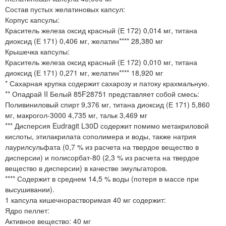
Состав пустых желатиновых капсул:
Корпус капсулы:
Краситель железа оксид красный (Е 172) 0,014 мг, титана
диоксид (Е 171) 0,406 мг, желатин**** 28,380 мг
Крышечка капсулы:
Краситель железа оксид красный (Е 172) 0,010 мг, титана
диоксид (Е 171) 0,271 мг, желатин**** 18,920 мг
* Сахарная крупка содержит сахарозу и патоку крахмальную.
** Опадрай II Белый 85F28751 представляет собой смесь:
Поливиниловый спирт 9,376 мг, титана диоксид (Е 171) 5,860
мг, макрогол-3000 4,735 мг, тальк 3,469 мг
*** Дисперсия Eudragit L30D содержит помимо метакриловой
кислоты, этилакрилата сополимера и воды, также натрия
лаурилсульфата (0,7 % из расчета на твердое вещество в
дисперсии) и полисорбат-80 (2,3 % из расчета на твердое
вещество в дисперсии) в качестве эмульгаторов.
**** Содержит в среднем 14,5 % воды (потеря в массе при
высушивании).
1 капсула кишечнорастворимая 40 мг содержит:
Ядро пеллет:
Активное вещество: 40 мг