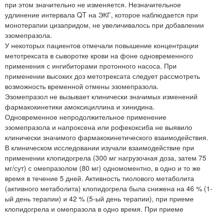
при этом значительно не изменяется. Незначительное
удлинение интервала QT на ЭКГ, которое наблюдается при
монотерапии цизапридом, не увеличивалось при добавлении
эзомепразола.
У некоторых пациентов отмечали повышение концентрации
метотрексата в сыворотке крови на фоне одновременного
применения с ингибиторами протонного насоса. При
применении высоких доз метотрексата следует рассмотреть
возможность временной отмены эзомепразола.
Эзомепразол не вызывает клинически значимых изменений
фармакокинетики амоксициллина и хинидина.
Одновременное непродолжительное применение
эзомепразола и напроксена или рофекоксиба не выявило
клинически значимого фармакокинетического взаимодействия.
В клиническом исследовании изучали взаимодействие при
применении клопидогрела (300 мг нагрузочная доза, затем 75
мг/сут) с омепразолом (80 мг) одномоментно, в одно и то же
время в течение 5 дней. Активность тиолового метаболита
(активного метаболита) клопидогрела была снижена на 46 % (1-
ый день терапии) и 42 % (5-ый день терапии), при приеме
клопидогрела и омепразола в одно время. При приеме