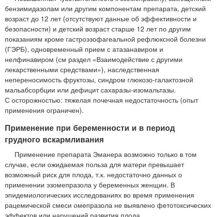
бензимидазолам или другим компонентам препарата, детский
возраст до 12 лет (отсутствуют данные об эффективности и
безопасности) и детский возраст старше 12 лет по другим
показаниям кроме гастроэзофагеальной рефлюксной болезни
(ГЭРБ), одновременный прием с атазанавиром и
нелфинавиром (см раздел «Взаимодействие с другими
лекарственными средствами»), наследственная
непереносимость фруктозы, синдром глюкозо-галактозной
мальабсорбции или дефицит сахаразы-изомальтазы.
С осторожностью: тяжелая почечная недостаточность (опыт
применения ограничен).
Применение при беременности и в период
грудного вскармливания
Применение препарата Эманера возможно только в том
случае, если ожидаемая польза для матери превышает
возможный риск для плода, т.к. недостаточно данных о
применении эзомепразола у беременных женщин. В
эпидемиологических исследованиях во время применения
рацемической смеси омепразола не выявлено фетотоксических
эффектов или нарушений развития плода.