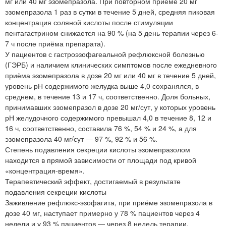
мг или 40 мг эзомепразола. При повторном приёме 20 мг
эзомепразола 1 раз в сутки в течение 5 дней, средняя пиковая
концентрация соляной кислоты после стимуляции
пентагастрином снижается на 90 % (на 5 день терапии через 6-
7 ч после приёма препарата).
У пациентов с гастроэзофагеальной рефлюксной болезнью
(ГЭРБ) и наличием клинических симптомов после ежедневного
приёма эзомепразола в дозе 20 мг или 40 мг в течение 5 дней,
уровень рН содержимого желудка выше 4,0 сохранялся, в
среднем, в течение 13 и 17 ч, соответственно. Доля больных,
принимавших эзомепразол в дозе 20 мг/сут, у которых уровень
рН желудочного содержимого превышал 4,0 в течение 8, 12 и
16 ч, соответственно, составила 76 %, 54 % и 24 %, а для
эзомепразола 40 мг/сут — 97 %, 92 % и 56 %.
Степень подавления секреции кислоты эзомепразолом
находится в прямой зависимости от площади под кривой
«концентрация-время».
Терапевтический эффект, достигаемый в результате
подавления секреции кислоты
Заживление рефлюкс-эзофагита, при приёме эзомепразола в
дозе 40 мг, наступает примерно у 78 % пациентов через 4
недели и у 93 % пациентов — через 8 недель терапии.