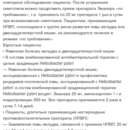
повторное обследование пациента. После устранения
симптомов можно продолжить прием препарата Эманера «по
требованию», т.е. принимать по 20 мг препарата 1 раз в сутки
при возникновении симптомов. Пациентам, принимающим
НПВП, относящимся к группе риска развития язвы желудка или
двенадцатиперстной кишки, не рекомендуется лечение в
режиме «по требованию».
Взрослые пациенты
• Язвенная болезнь желудка и двенадцатиперстной кишки.
• В составе комбинированной антибактериальной терапии с
целью эрадикации Helicobacter pylori
— Язвенная болезнь двенадцатиперстной кишки,
ассоциированная с Helicobacter pylori и профилактика
рецидивов поэтической язвы, ассоциированной с Helicobacter
pylori: в состав комбинированной эрадикационной терапии
Helicobacter pylori входят: Эманера 20 мг, амоксициллин 1 г и
кларитромицин 500 мг. Все препараты принимаются 2 раза в
сутки 7-14 дней.
• Пациенты, длительно принимающие нестероидные
противовоспалительные препараты (НПВП):
— Заживление язвы желудка, связанной с приемом НПВП: 20 мг