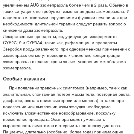
увеличением AUC эзомепразола более чем в 2 раза. Обычно в
таких ситуациях не требуется изменения дозы эзомепразола. У
пациентов с тяжелыми нарушениями функции печени или при
необходимости длительной терапии следует решить вопрос о
снижении дозы эзомепразола.
Лекарственные препараты, индуцирующие изоферменты
CYP2С19 и CYP3A4, такие как, рифампицин и препараты
Зверобоя продырявленного, при одновременном применении с
эзомепразолом могут приводить к снижению концентрации
эзомепразола в плазме крови за счет ускорения метаболизма
эзомепразола.
Особые указания
При появлении тревожных симптомов (например, таких как
значительная, спонтанная потеря массы тела, повторная рвота,
дисфагия, рвота с примесью крови или мелена), а также при
подозрении или выявлении язвы желудка необходимо
исключить злокачественное новообразование, поскольку
применение препарата Эманера может уменьшить
выраженность симптомов и отсрочить постановку диагноза.
Пациенты, длительно (особенно, более года) принимающие