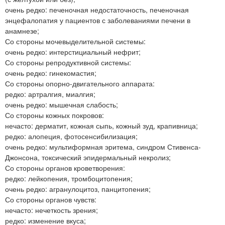
очень редко: печеночная недостаточность, печеночная
энцефалопатия у пациентов с заболеваниями печени в
анамнезе;
Со стороны мочевыделительной системы:
очень редко: интерстициальный нефрит;
Со стороны репродуктивной системы:
очень редко: гинекомастия;
Со стороны опорно-двигательного аппарата:
редко: артралгия, миалгия;
очень редко: мышечная слабость;
Со стороны кожных покровов:
нечасто: дерматит, кожная сыпь, кожный зуд, крапивница;
редко: алопеция, фотосенсибилизация;
очень редко: мультиформная эритема, синдром Стивенса-
Джонсона, токсический эпидермальный некролиз;
Со стороны органов кроветворения:
редко: лейкопения, тромбоцитопения;
очень редко: агранулоцитоз, панцитопения;
Со стороны органов чувств:
нечасто: нечеткость зрения;
редко: изменение вкуса;