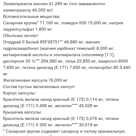
Эзомепразола магния 41,290 мг (что эквивалентно
эзомепразолу 40,000 мг)
Вспомогательные вещества:
Сахарная крупка* 71,160 мг, повидон К30 15,000 мг, натрия
лаурилсульфат 1,800 мг
Оболочка пеллет:
Опадрай II Белый 85F28751** 46,880 мг, магния
гидроксикарбонат (магния карбонат тяжелый) 6,000 мг,
метакриловой кислоты и этилакрилата сополимер [1:1],
дисперсия 30 %*** 254,980 мг, тальк 23,850 мг, макрогол-6000
7,650 мг, титана диоксид (Е 171) 7,650 мг, полисорбат-80 3,440
мг
Желатиновая капсула 76,000 мг
Состав пустых желатиновых капсул:
Корпус капсулы:
Краситель железа оксид красный (Е 172) 0,114 мг, титана
диоксид (Е 171) 0,458 мг, желатин**** 45,028 мг
Крышечка капсулы:
Краситель железа оксид красный (Е 172) 0,076 мг, титана
диоксид (Е 171) 0 305 мг, желатин**** 30,019 мг
* Сахарная крупка содержит сахарозу и патоку крахмальную.