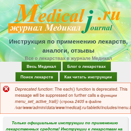
Перейти
к
основному
содержанию
Инструкция по применению лекарств,
аналоги, отзывы
Все о лекарствах в журнале Медикал
Г
Весь Медикал
Блог о лекарствах
л
Поиск лекарств
Как читать инструкции
а
Deprecated function
: The each() function is deprecated. This
Сообщение
в
message will be suppressed on further calls в функции
об
menu_set_active_trail()
(строка
2405
в файле
н
/var/www/admini/data/www/medicalj.ru/tabletki/includes/menu.i
ошибке
о
е
Только официальные инструкции по применению
лекарственных средств! Инструкции к лекарствам на