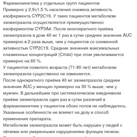
Фармакокинетика у отдельных групп пациентов
Примерно у 2,9±1,5 % населения снижена активность
изофермента CYP2С19. У таких пациентов метаболизм
эзомепразола осуществляется преимущественно
изоферментом CYP3A4. После многократного приёма
эзомепразола в дозе 40 мг 1 раз в сутки среднее значение AUC
примерно в 2 раза выше, чем у пациентов со сниженной
активностью CYP2С19. Средние значения максимальных
плазменных концентраций (Сmax) при этом увеличиваются
примерно на 60 %.
У пациентов пожилого возраста (71-80 лет) метаболизм
эзомепразола существенно не изменяется.
После однократного приёма 40 мг эзомепразола среднее
значение AUC у женщин примерно на 30 % выше, чем у
мужчин. В дальнейшем при систематическом ежедневном
приёме эзомепразола один раз в сутки различий в
фармакокинетике у пациентов обоих полов не наблюдалось.
Указанные особенности не влияют на дозу и способ
применения препарата.
Метаболизм эзомепразола может быть нарушен у людей с
лёгкими или умеренными нарушениями функции печени.