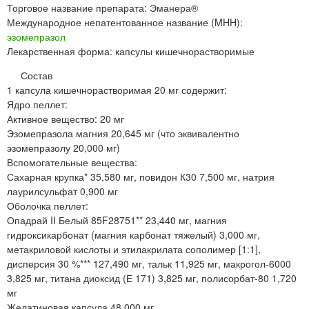
Торговое название препарата: Эманера®
Международное непатентованное название (MHH):
эзомепразол
Лекарственная форма: капсулы кишечнорастворимые
Состав
1 капсула кишечнорастворимая 20 мг содержит:
Ядро пеллет:
Активное вещество: 20 мг
Эзомепразола магния 20,645 мг (что эквивалентно
эзомепразолу 20,000 мг)
Вспомогательные вещества:
Сахарная крупка* 35,580 мг, повидон К30 7,500 мг, натрия
лаурилсульфат 0,900 мг
Оболочка пеллет:
Опадрай II Белый 85F28751** 23,440 мг, магния
гидроксикарбонат (магния карбонат тяжелый) 3,000 мг,
метакриловой кислоты и этилакрилата сополимер [1:1],
дисперсия 30 %*** 127,490 мг, тальк 11,925 мг, макрогол-6000
3,825 мг, титана диоксид (Е 171) 3,825 мг, полисорбат-80 1,720
мг
Желатиновая капсула 48,000 мг