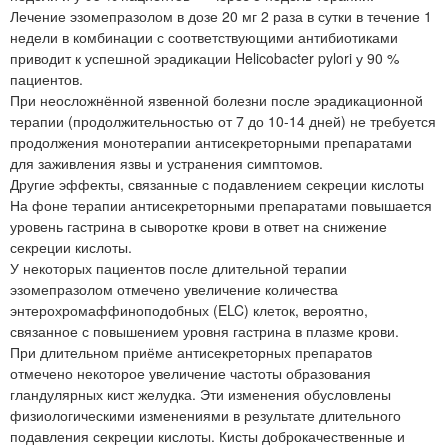
Лечение эзомепразолом в дозе 20 мг 2 раза в сутки в течение 1
недели в комбинации с соответствующими антибиотиками
приводит к успешной эрадикации Helicobacter pylori у 90 %
пациентов.
При неосложнённой язвенной болезни после эрадикационной
терапии (продолжительностью от 7 до 10-14 дней) не требуется
продолжения монотерапии антисекреторными препаратами
для заживления язвы и устранения симптомов.
Другие эффекты, связанные с подавлением секреции кислоты
На фоне терапии антисекреторными препаратами повышается
уровень гастрина в сыворотке крови в ответ на снижение
секреции кислоты.
У некоторых пациентов после длительной терапии
эзомепразолом отмечено увеличение количества
энтерохромаффиноподобных (ELC) клеток, вероятно,
связанное с повышением уровня гастрина в плазме крови.
При длительном приёме антисекреторных препаратов
отмечено некоторое увеличение частоты образования
гландулярных кист желудка. Эти изменения обусловлены
физиологическими изменениями в результате длительного
подавления секреции кислоты. Кисты доброкачественные и