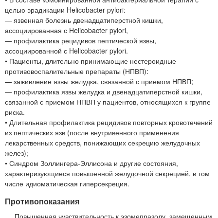
целью эрадикации Helicobacter pylori:
— язвенная болезнь двенадцатиперстной кишки,
ассоциированная с Helicobacter pylori,
— профилактика рецидивов пептической язвы,
ассоциированной с Helicobacter pylori.
• Пациенты, длительно принимающие нестероидные
противовоспалительные препараты (НПВП):
— заживление язвы желудка, связанной с приемом НПВП;
— профилактика язвы желудка и двенадцатиперстной кишки,
связанной с приемом НПВП у пациентов, относящихся к группе
риска.
• Длительная профилактика рецидивов повторных кровотечений
из пептических язв (после внутривенного применения
лекарственных средств, понижающих секрецию желудочных
желез);
• Синдром Золлингера-Эллисона и другие состояния,
характеризующиеся повышенной желудочной секрецией, в том
числе идиоматическая гиперсекреция.
Противопоказания
Повышенная чувствительность к эзомепразолу, замещенным