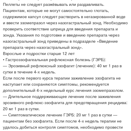
Пеллеты не следует разжёвывать или раздавливать.
Пациентам, которые не могут самостоятельно глотать,
содержимое капсул следует растворить в негазированной воде
и ввести эзомепразол через назогастральный зонд. Необходимо
проверить соответствие шприца для введения препарата и
зонда. Указания по подготовке и введению препарата через
назогастральный зонд приведены в подразделе «Введение
препарата через назогастральный зонд».
Взрослые и подростки старше 12 лет
• Гастроэзофагеальная рефлюксная болезнь (ГЭРБ):
— Эрозивный рефлюксный эзофагит (лечение): 40 мг 1 раз в
сутки в течение 4-х недель.
Если после первого курса терапии заживление эзофагита не
наступает или сохраняются симптомы, рекомендуется
дополнительный 4-х недельный курс лечения эзомепразолом.
— Длительное поддерживающее лечение после заживления
эрозивного рефлюкс-эзофагита для предотвращения рецидива:
20 мг 1 раз в сутки.
— Симптоматическое лечение ГЭРБ: 20 мг 1 раз в сутки —
пациентам без эзофагита. Если после 4-х недель терапии не
удалось добиться контроля симптомов, необходимо провести