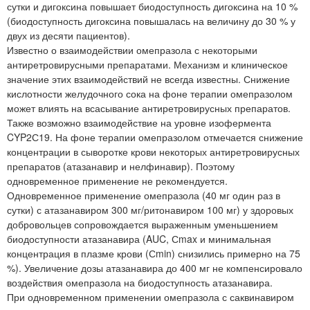
сутки и дигоксина повышает биодоступность дигоксина на 10 %
(биодоступность дигоксина повышалась на величину до 30 % у
двух из десяти пациентов).
Известно о взаимодействии омепразола с некоторыми
антиретровирусными препаратами. Механизм и клиническое
значение этих взаимодействий не всегда известны. Снижение
кислотности желудочного сока на фоне терапии омепразолом
может влиять на всасывание антиретровирусных препаратов.
Также возможно взаимодействие на уровне изофермента
CYP2С19. На фоне терапии омепразолом отмечается снижение
концентрации в сыворотке крови некоторых антиретровирусных
препаратов (атазанавир и нелфинавир). Поэтому
одновременное применение не рекомендуется.
Одновременное применение омепразола (40 мг один раз в
сутки) с атазанавиром 300 мг/ритонавиром 100 мг) у здоровых
добровольцев сопровождается выраженным уменьшением
биодоступности атазанавира (AUC, Сmax и минимальная
концентрация в плазме крови (Сmin) снизились примерно на 75
%). Увеличение дозы атазанавира до 400 мг не компенсировало
воздействия омепразола на биодоступность атазанавира.
При одновременном применении омепразола с саквинавиром