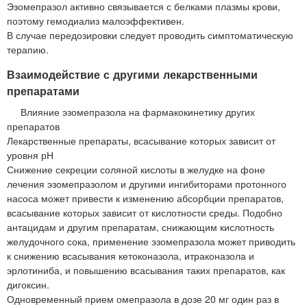
Эзомепразол активно связывается с белками плазмы крови,
поэтому гемодиализ малоэффективен.
В случае передозировки следует проводить симптоматическую
терапию.
Взаимодействие с другими лекарственными
препаратами
Влияние эзомепразола на фармакокинетику других
препаратов
Лекарственные препараты, всасывание которых зависит от
уровня рН
Снижение секреции соляной кислоты в желудке на фоне
лечения эзомепразолом и другими ингибиторами протонного
насоса может привести к изменению абсорбции препаратов,
всасывание которых зависит от кислотности среды. Подобно
антацидам и другим препаратам, снижающим кислотность
желудочного сока, применение эзомепразола может приводить
к снижению всасывания кетоконазола, итраконазола и
эрлотиниба, и повышению всасывания таких препаратов, как
дигоксин.
Одновременный прием омепразола в дозе 20 мг один раз в