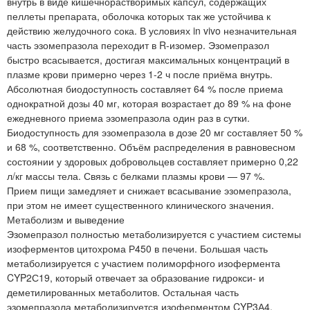
внутрь в виде кишечнорастворимых капсул, содержащих
пеллеты препарата, оболочка которых так же устойчива к
действию желудочного сока. В условиях in vivo незначительная
часть эзомепразола переходит в R-изомер. Эзомепразол
быстро всасывается, достигая максимальных концентраций в
плазме крови примерно через 1-2 ч после приёма внутрь.
Абсолютная биодоступность составляет 64 % после приема
однократной дозы 40 мг, которая возрастает до 89 % на фоне
ежедневного приема эзомепразола один раз в сутки.
Биодоступность для эзомепразола в дозе 20 мг составляет 50 %
и 68 %, соответственно. Объём распределения в равновесном
состоянии у здоровых добровольцев составляет примерно 0,22
л/кг массы тела. Связь с белками плазмы крови — 97 %.
Прием пищи замедляет и снижает всасывание эзомепразола,
при этом не имеет существенного клинического значения.
Метаболизм и выведение
Эзомепразол полностью метаболизируется с участием системы
изоферментов цитохрома Р450 в печени. Большая часть
метаболизируется с участием полиморфного изофермента
CYP2С19, который отвечает за образование гидрокси- и
деметилированных метаболитов. Остальная часть
эзомепразола метаболизируется изоферментом CYP3А4,