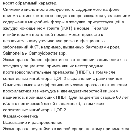
носят обратимый характер.
Снижение кислотности желудочного содержимого на фоне
приема антисекреторных средств сопровождается увеличением
содержания микробной флоры в желудке, присутствующей в
желудочно-кишечном тракте (ЖКТ) в норме. Терапия
ингибиторами протонной помпы может привести к
незначительному увеличению риска инфекционных
заболеваний ЖКТ, например, вызванных бактериями рода
Salmonella и Campylobacter spp.
Эзомепразол более эффективен в отношении заживления язв
желудка у пациентов, применявших нестероидные
противовоспалительные препараты (НПВП), в том числе
селективные ингибиторы ЦОГ-2 в сравнении с ранитидином.
Отмечена высокая эффективность эзомепразола в отношении
профилактики язв желудка и двенадцатиперстной кишки у
пациентов, принимающих НПВП (для пациентов старше 60 лет
и/или с пептической язвой в анамнезе), в том числе
селективные ингибиторы ЦОГ-2.
Фармакокинетика
Всасывание и распределение
Эзомепразол неустойчив в кислой среде, поэтому принимается