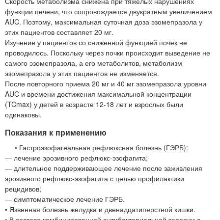
Скорость метаболизма снижена при тяжёлых нарушениях
функции печени, что сопровождается двукратным увеличением
AUC. Поэтому, максимальная суточная доза эзомепразола у
этих пациентов составляет 20 мг.
Изучение у пациентов со сниженной функцией почек не
проводилось. Поскольку через почки происходит выведение не
самого эзомепразола, а его метаболитов, метаболизм
эзомепразола у этих пациентов не изменяется.
После повторного приема 20 мг и 40 мг эзомепразола уровни
AUC и времени достижения максимальной концентрации
(TCmax) у детей в возрасте 12-18 лет и взрослых были
одинаковы.
Показания к применению
• Гастроэзофагеальная рефлюксная болезнь (ГЭРБ):
— лечение эрозивного рефлюкс-эзофагита;
— длительное поддерживающее лечение после заживления
эрозивного рефлюкс-эзофагита с целью профилактики
рецидивов;
— симптоматическое лечение ГЭРБ.
• Язвенная болезнь желудка и двенадцатиперстной кишки.
• В составе комбинированной антибактериальной терапии с