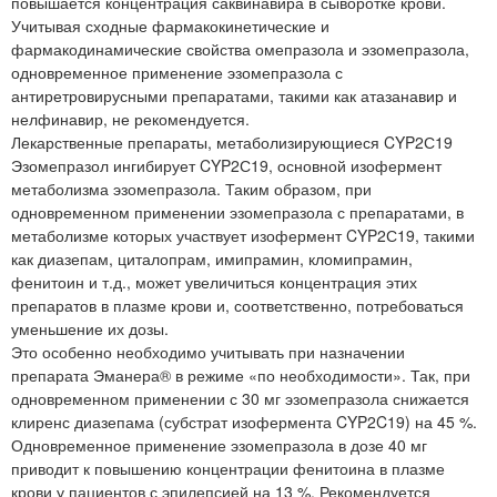
повышается концентрация саквинавира в сыворотке крови.
Учитывая сходные фармакокинетические и
фармакодинамические свойства омепразола и эзомепразола,
одновременное применение эзомепразола с
антиретровирусными препаратами, такими как атазанавир и
нелфинавир, не рекомендуется.
Лекарственные препараты, метаболизирующиеся CYP2С19
Эзомепразол ингибирует CYP2С19, основной изофермент
метаболизма эзомепразола. Таким образом, при
одновременном применении эзомепразола с препаратами, в
метаболизме которых участвует изофермент CYP2С19, такими
как диазепам, циталопрам, имипрамин, кломипрамин,
фенитоин и т.д., может увеличиться концентрация этих
препаратов в плазме крови и, соответственно, потребоваться
уменьшение их дозы.
Это особенно необходимо учитывать при назначении
препарата Эманера® в режиме «по необходимости». Так, при
одновременном применении с 30 мг эзомепразола снижается
клиренс диазепама (субстрат изофермента CYP2C19) на 45 %.
Одновременное применение эзомепразола в дозе 40 мг
приводит к повышению концентрации фенитоина в плазме
крови у пациентов с эпилепсией на 13 %. Рекомендуется