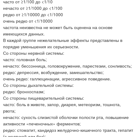
часто от ≥1/100 до <1/10
нечасто от ≥1/1000 до <1/100
редко от ≥1/10000 до <1/1000
очень редко от <1/10000
частота неизвестна не может быть оценена на основе
имеющихся данных.
В каждой группе нежелательные эффекты представлены в
порядке уменьшения их серьезности.
Со стороны нервной системы:
часто: головная боль;
нечасто: бессонница, головокружение, парестезии, сонливость;
редко: депрессия, возбуждение, замешательство;
очень редко: галлюцинации, агрессивное поведение.
Со стороны дыхательной системы:
редко: бронхоспазм;
Со стороны пищеварительной системы:
часто: боль в животе, запор, диарея, метеоризм, тошнота,
рвота;
нечасто: сухость слизистой оболочки полости рта, повышение
активности «печеночных» ферментов;
редко: стоматит, кандидоз желудочно-кишечного тракта, гепатит
(с желтухой или без);