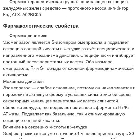
Фармакотерапевтическая группа: понижающее секрецию
желудочных желез средство — протонного насоса ингибитор
Код АТХ: А02ВС05
Фармакологические свойства
Фармакодинамика
Эзомепразол является S-изомером омепразола и подавляет
секрецию соляной кислоты в желудке за счёт специфического и
направленного механизма действия. Специфически ингибирует
протонный насос париетальных клеток. Оба изомера
омепразола, R- и S-, обладают сходной фармакодинамической
активностью.
Механизм действия
Эзомепразол — слабое основание, поэтому он накапливается и
переходит в активную форму в условиях сильно кислой среды
секреторных канальцев париетальных клеток слизистой
оболочки желудка, где подавляет активность фермента Н+/К+-
АТФазы. Подавляет как базальную, так и стимулированную
секрецию соляной кислоты.
Влияние на секрецию кислоты в желудке
Эффект развивается уже в течение 1 ч после приёма внутрь 20