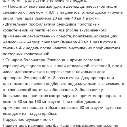
или 40 мг 1 раз в сутки в течение 4-8 недель.
— Профилактика язвы желудка и двенадцатиперстной кишки,
связанной с приемом НПВП у пациентов, относящихся к группе
риска: препарат Эманера 20 мг или 40 мг 1 в сутки.
• Длительная профилактика рецидивов просторных
кровотечений из пептических язв (после внутривенного
применения лекарственных средств, понижающих секрецию
желудочных желез): препарат Эманера 40 мг 1 раз в сутки в
течение 4-х недель после начатой внутривенно профилактики
повторных кровотечений.
• Синдром Золлингера-Эллисона и другие состояния,
характеризующиеся повышенной желудочной секрецией, в том
числе идиопатическая гиперсекреция: начальная доза
препарата Эманера 40 мг 2 раза в сутки. Дозу препарата и
длительность лечения подбирают индивидуально в зависимости
от клинической картины заболевания. Заболевание у
большинства пациентов контролируется приемом препарата в
дозе от 80 мг до 160 мг в сутки. При необходимости
применения препарата Эманера свыше 80 мг в сутки, суточная
доза делится на два приёма.
Нарушение функции почек
Пациентам с нарушением функции почек изменения дозы не