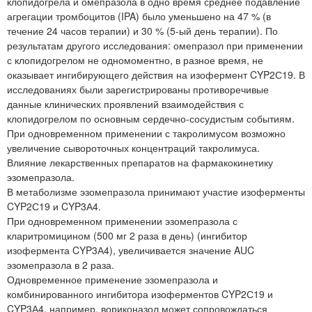
клопидогрела и омепразола в одно время среднее подавление
агрегации тромбоцитов (IPA) было уменьшено на 47 % (в
течение 24 часов терапии) и 30 % (5-ый день терапии). По
результатам другого исследования: омепразол при применении
с клопидогрелом не одномоментно, в разное время, не
оказывает ингибирующего действия на изофермент CYP2С19. В
исследованиях были зарегистрированы противоречивые
данные клинических проявлений взаимодействия с
клопидогрелом по основным сердечно-сосудистым событиям.
При одновременном применении с такролимусом возможно
увеличение сывороточных концентраций такролимуса.
Влияние лекарственных препаратов на фармакокинетику
эзомепразола.
В метаболизме эзомепразола принимают участие изоферменты
CYP2С19 и CYP3А4.
При одновременном применении эзомепразола с
кларитромицином (500 мг 2 раза в день) (ингибитор
изофермента CYP3А4), увеличивается значение AUC
эзомепразола в 2 раза.
Одновременное применение эзомепразола и
комбинированного ингибитора изоферментов CYP2С19 и
CYP3А4, например, вориконазол может сопровождаться