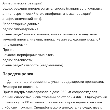
Аллергические реакции:
редко: реакции гиперчувствительность (например, лихорадка,
ангионевротический отек, анафилактическая реакция/
анафилактический шок);
Лабораторные данные:
редко: гипонатриемия;
очень редко: гипомагниемия, гипокальциемия вследствие
тяжелой гипомагниемии, гипокалиемия вследствие тяжелой
гипомагниемии.
Прочие:
нечасто: периферические отеки;
редко: потливость;
очень редко: слабость (недомогание).
Передозировка
До настоящего времени случаи передозировки препаратом
Эманера не описаны.
Прием внутрь эзомепразола в дозе 280 мг сопровождался
общей слабостью и симптомами со стороны ЖКТ. Однократный
прием внутрь 80 мг эзомепразола не сопровождался какими-
либо симптомами. Специфического антидота не существует.