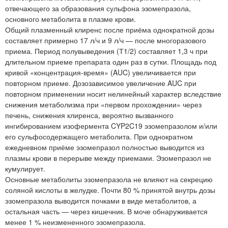
отвечающего за образования сульфона эзомепразола,
основного метаболита в плазме крови.
Общий плазменный клиренс после приёма однократной дозы
составляет примерно 17 л/ч и 9 л/ч — после многоразового
приема. Период полувыведения (Т1/2) составляет 1,3 ч при
длительном приеме препарата один раз в сутки. Площадь под
кривой «концентрация-время» (AUC) увеличивается при
повторном приеме. Дозозависимое увеличение AUC при
повторном применении носит нелинейный характер вследствие
снижения метаболизма при «первом прохождении» через
печень, снижения клиренса, вероятно вызванного
ингибированием изофермента CYP2C19 эзомепразолом и/или
его сульфосодержащего метаболита. При однократном
ежедневном приёме эзомепразол полностью выводится из
плазмы крови в перерыве между приемами. Эзомепразол не
кумулирует.
Основные метаболиты эзомепразола не влияют на секрецию
соляной кислоты в желудке. Почти 80 % принятой внутрь дозы
эзомепразола выводится почками в виде метаболитов, а
остальная часть — через кишечник. В моче обнаруживается
менее 1 % неизмененного эзомепразола.