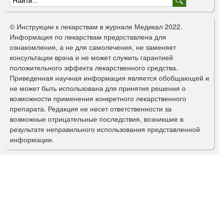
Ф
о
© Инструкции к лекарствам в журнале Медикал 2022.
р
Информация по лекарствам предоставлена для
ознакомления, а не для самолечения, не заменяет
м
консультации врача и не может служить гарантией
а
положительного эффекта лекарственного средства.
Приведенная научная информация является обобщающей и
п
не может быть использована для принятия решения о
о
возможности применения конкретного лекарственного
препарата. Редакция не несет ответственности за
и
возможные отрицательные последствия, возникшие в
с
результате неправильного использования представленной
информации.
к
а