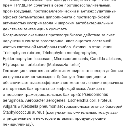
Крем ТРИДЕРМ сочетает в себе противовоспалительный,
противозудный, противоаллергический и антиэкссудативный
эффект бетаметазона дипропионата с противогрибковой
активностью клотримазола и широким антибактериальным
действием гентамицина сульфата.
Клотримазол оказывает противогрибковое действие за счет
нарушения синтеза эргостерина, являющегося составной
частью клеточной мембраны грибов. Активен в отношении
Trichophyton rubrum, Trichophyton mentagrophytes,
Epidermophyton floccosum, Microsporum canis, Candida albicans,
Pityrosporum orbiculare (Malassezia furtur).
Гентамицин является антибиотиком широкого спектра действия
из группы аминогликозидов. Действует бактерицидно и
обеспечивает высокоэффективное местное лечение первичных
и вторичных бактериальных инфекций кожи. Активен в
отношении грамотрицательных бактерий: Pseudomonas
aeruginosa, Aerobacter aerogenes, Escherichia coli, Proteus
vulgaris и Klebsiella pneumoniae; грамоположительных бактерий;
Staphylococcus aureus (коагулаза-положительные, коагулаза-
отрицательные и некоторые штаммы, продуцирующие
пенициллиназу).