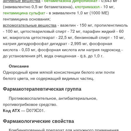
активные вещества
-
бетаметазона дипропионат
- 0,643 мг
(эквивалентно 0,5 мг бетаметазона),
клотримазол
- 10 мг,
гентамицина сульфат
- в эквиваленте 1,0 мг (1000 МЕ)
гентамицина основания;
вспомогательные вещества
- вазелин - 150 мг, пропиленгликоль
- 100 мг, цетостеариловый спирт - 72 мг, парафин жидкий - 60
мг, макрогола цетостеарат - 22,5 мг, бензиновый спирт - 10 мг,
натрия дигидрофосфат дигидрат - 2,995 мг, фосфорная
кислота - 0,03 мг, фосфорная кислота или натрия гидроксид -
до установления рН, вода очищенная - q.s. до 1,0 г.
Описание
Однородный крем мягкой консистенции белого или почти
белого цвета, не содержащий видимых частиц.
Фармакотерапевтическая группа
Противовоспалительное, антибактериальное,
противогрибковое средство.
Код АТХ
— D07XC01.
Фармакологические свойства
Комбинированный препарат для наружного применения.