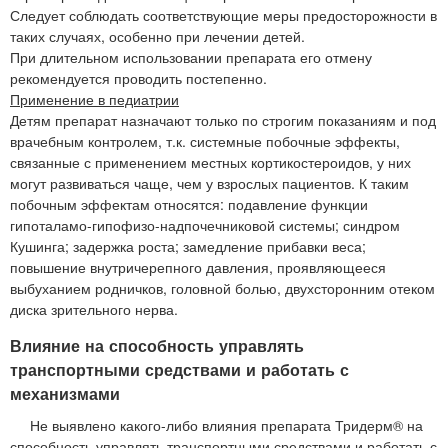
Следует соблюдать соответствующие меры предосторожности в
таких случаях, особенно при лечении детей.
При длительном использовании препарата его отмену
рекомендуется проводить постепенно.
Применение в педиатрии
Детям препарат назначают только по строгим показаниям и под
врачебным контролем, т.к. системные побочные эффекты,
связанные с применением местных кортикостероидов, у них
могут развиваться чаще, чем у взрослых пациентов. К таким
побочным эффектам относятся: подавление функции
гипоталамо-гипофизо-надпочечниковой системы; синдром
Кушинга; задержка роста; замедление прибавки веса;
повышение внутричерепного давления, проявляющееся
выбуханием родничков, головной болью, двухсторонним отеком
диска зрительного нерва.
Влияние на способность управлять
транспортными средствами и работать с
механизмами
Не выявлено какого-либо влияния препарата Тридерм® на
способность управлять транспортными средствами и работать с