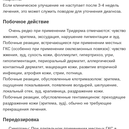
Если клиническое улучшение не наступает после 3-4 недель
лечения, это может служить поводом для уточнения диагноза.
Побочное действие
Очень редко при применении Тридерма отмечаются: чувство
жжения, эритема, экссудация, нарушение пигментации и зуд.
Побочные реакции, встречающиеся при применении местных
ГКС (особенно при применении окклюзионных повязок): чувство
жжения, зуд, сухость кожи, фолликулит, гипертрихоз, угри,
гипопигментация, периоральный дерматит, аллергический
контактный дерматит, мацерация кожи, развитие вторичной
инфекции, атрофия кожи, стрии, потница.
Побочные реакции, обусловленные клотримазолом: эритема,
ощущение покалывания, появление волдырей, шелушение,
локальный отек, зуд, крапивница, раздражение кожи.
Побочные реакции, обусловленные гентамицином: преходящее
раздражение кожи (эритема, зуд), обычно не требующее
прекращения лечения.
Передозировка
Симптомы:
При длительном применении местных ГКС в