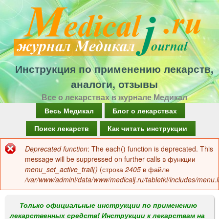
Перейти
к
основному
содержанию
Инструкция по применению лекарств,
аналоги, отзывы
Все о лекарствах в журнале Медикал
Г
Весь Медикал
Блог о лекарствах
л
Поиск лекарств
Как читать инструкции
а
Deprecated function
: The each() function is deprecated. This
Сообщение
в
message will be suppressed on further calls в функции
об
menu_set_active_trail()
(строка
2405
в файле
н
/var/www/admini/data/www/medicalj.ru/tabletki/includes/menu.i
ошибке
о
е
Только официальные инструкции по применению
лекарственных средств! Инструкции к лекарствам на