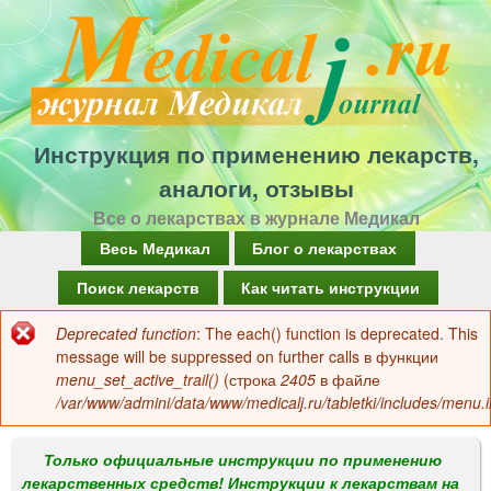
Перейти
к
основному
содержанию
Инструкция по применению лекарств,
аналоги, отзывы
Все о лекарствах в журнале Медикал
Г
Весь Медикал
Блог о лекарствах
л
Поиск лекарств
Как читать инструкции
а
Deprecated function
: The each() function is deprecated. This
Сообщение
в
message will be suppressed on further calls в функции
об
menu_set_active_trail()
(строка
2405
в файле
н
/var/www/admini/data/www/medicalj.ru/tabletki/includes/menu.i
ошибке
о
е
Только официальные инструкции по применению
лекарственных средств! Инструкции к лекарствам на