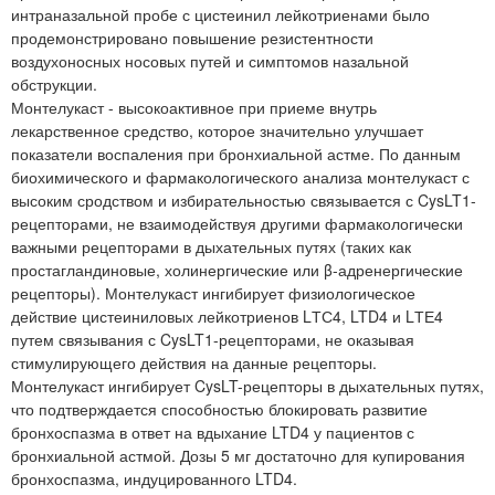
интраназальной пробе с цистеинил лейкотриенами было
продемонстрировано повышение резистентности
воздухоносных носовых путей и симптомов назальной
обструкции.
Монтелукаст - высокоактивное при приеме внутрь
лекарственное средство, которое значительно улучшает
показатели воспаления при бронхиальной астме. По данным
биохимического и фармакологического анализа монтелукаст с
высоким сродством и избирательностью связывается с CysLT1-
рецепторами, не взаимодействуя другими фармакологически
важными рецепторами в дыхательных путях (таких как
простагландиновые, холинергические или β-адренергические
рецепторы). Монтелукаст ингибирует физиологическое
действие цистеиниловых лейкотриенов LТС4, LTD4 и LТЕ4
путем связывания с CysLT1-рецепторами, не оказывая
стимулирующего действия на данные рецепторы.
Монтелукаст ингибирует CysLT-рецепторы в дыхательных путях,
что подтверждается способностью блокировать развитие
бронхоспазма в ответ на вдыхание LTD4 у пациентов с
бронхиальной астмой. Дозы 5 мг достаточно для купирования
бронхоспазма, индуцированного LTD4.