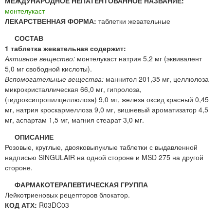
МЕЖДУНАРОДНОЕ НЕПАТЕНТОВАННОЕ НАЗВАНИЕ:
монтелукаст
ЛЕКАРСТВЕННАЯ ФОРМА:
таблетки жевательные
СОСТАВ
1 таблетка жевательная содержит:
Активное вещество:
монтелукаст натрия 5,2 мг (эквивалент
5,0 мг свободной кислоты).
Вспомогательные вещества:
маннитол 201,35 мг, целлюлоза
микрокристаллическая 66,0 мг, гипролоза,
(гидроксипропилцеллюлоза) 9,0 мг, железа оксид красный 0,45
мг, натрия кроскармеллоза 9,0 мг, вишневый ароматизатор 4,5
мг, аспартам 1,5 мг, магния стеарат 3,0 мг.
ОПИСАНИЕ
Розовые, круглые, двояковыпуклые таблетки с выдавленной
надписью SINGULAIR на одной стороне и MSD 275 на другой
стороне.
ФАРМАКОТЕРАПЕВТИЧЕСКАЯ ГРУППА
Лейкотриеновых рецепторов блокатор.
КОД АТХ:
R03DC03