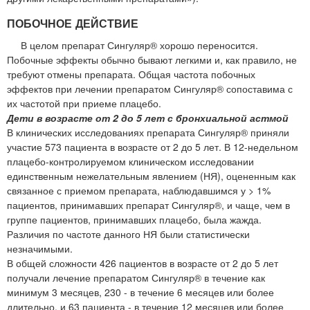
ПОБОЧНОЕ ДЕЙСТВИЕ
В целом препарат Сингуляр® хорошо переносится.
Побочные эффекты обычно бывают легкими и, как правило, не
требуют отмены препарата. Общая частота побочных
эффектов при лечении препаратом Сингуляр® сопоставима с
их частотой при приеме плацебо.
Дети в возрасте от 2 до 5 лет с бронхиальной астмой
В клинических исследованиях препарата Сингуляр® приняли
участие 573 пациента в возрасте от 2 до 5 лет. В 12-недельном
плацебо-контролируемом клиническом исследовании
единственным нежелательным явлением (НЯ), оцененным как
связанное с приемом препарата, наблюдавшимся у > 1%
пациентов, принимавших препарат Сингуляр®, и чаще, чем в
группе пациентов, принимавших плацебо, была жажда.
Различия по частоте данного НЯ были статистически
незначимыми.
В общей сложности 426 пациентов в возрасте от 2 до 5 лет
получали лечение препаратом Сингуляр® в течение как
минимум 3 месяцев, 230 - в течение 6 месяцев или более
длительно, и 63 пациента - в течение 12 месяцев или более