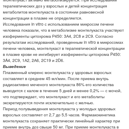
терапевтических доз у взрослых и детей концентрация
метаболитов монтелукаста в состоянии равновесной
концентрации в плазме не определяется.
Исследования in vitro с использованием микросом печени
человека показали, что в метаболизме монтелукаста участвуют
изоферменты цитохрома Р450: 3А4, 2С8 и 2С9. Согласно
результатам исследований, проведенным in vitro в микросомах
печени человека, монтелукаст в терапевтической концентрации
в плазме крови не ингибирует изоферменты цитохрома P450:
3A4, 2С9, 1А2, 2А6, 2С19 и 2D6.
Выведение
Плазменный клиренс монтелукаста у здоровых взрослых
составляет в среднем 45 мл/мин. После приема внутрь
радиоактивно меченого монтелукаста 86% его количества
выводится с калом в течение 5 дней и менее 0,2% — с мочой,
что подтверждает, что монтелукаст и его метаболиты
экскретируются почти исключительно с желчью.
Период полувыведения монтелукаста у молодых здоровых
взрослых составляет от 2,7 до 5,5 часов. Фармакокинетика
монтелукаста сохраняет практически линейный характер при
приеме внутрь доз свыше 50 мг. При приеме монтелукаста в