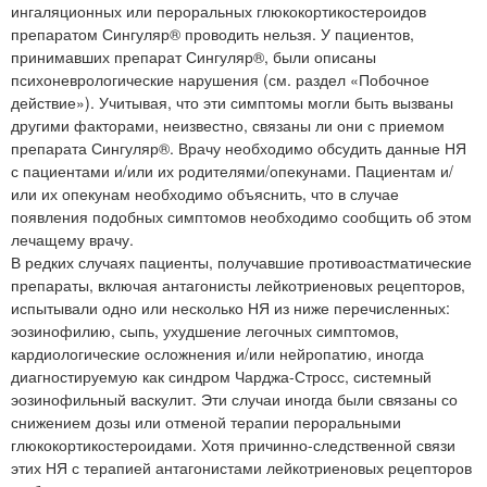
ингаляционных или пероральных глюкокортикостероидов
препаратом Сингуляр® проводить нельзя. У пациентов,
принимавших препарат Сингуляр®, были описаны
психоневрологические нарушения (см. раздел «Побочное
действие»). Учитывая, что эти симптомы могли быть вызваны
другими факторами, неизвестно, связаны ли они с приемом
препарата Сингуляр®. Врачу необходимо обсудить данные НЯ
с пациентами и/или их родителями/опекунами. Пациентам и/
или их опекунам необходимо объяснить, что в случае
появления подобных симптомов необходимо сообщить об этом
лечащему врачу.
В редких случаях пациенты, получавшие противоастматические
препараты, включая антагонисты лейкотриеновых рецепторов,
испытывали одно или несколько НЯ из ниже перечисленных:
эозинофилию, сыпь, ухудшение легочных симптомов,
кардиологические осложнения и/или нейропатию, иногда
диагностируемую как синдром Чарджа-Стросс, системный
эозинофильный васкулит. Эти случаи иногда были связаны со
снижением дозы или отменой терапии пероральными
глюкокортикостероидами. Хотя причинно-следственной связи
этих НЯ с терапией антагонистами лейкотриеновых рецепторов