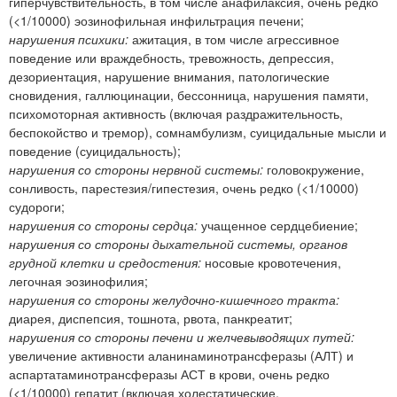
гиперчувствительность, в том числе анафилаксия, очень редко
(<1/10000) эозинофильная инфильтрация печени;
нарушения психики:
ажитация, в том числе агрессивное
поведение или враждебность, тревожность, депрессия,
дезориентация, нарушение внимания, патологические
сновидения, галлюцинации, бессонница, нарушения памяти,
психомоторная активность (включая раздражительность,
беспокойство и тремор), сомнамбулизм, суицидальные мысли и
поведение (суицидальность);
нарушения со стороны нервной системы:
головокружение,
сонливость, парестезия/гипестезия, очень редко (<1/10000)
судороги;
нарушения со стороны сердца:
учащенное сердцебиение;
нарушения со стороны дыхательной системы, органов
грудной клетки и средостения:
носовые кровотечения,
легочная эозинофилия;
нарушения со стороны желудочно-кишечного тракта:
диарея, диспепсия, тошнота, рвота, панкреатит;
нарушения со стороны печени и желчевыводящих путей:
увеличение активности аланинаминотрансферазы (АЛТ) и
аспартатаминотрансферазы АСТ в крови, очень редко
(<1/10000) гепатит (включая холестатические,