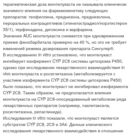
терапевтическая доза монтелукаста не оказывала клинически
значимого влияния на фармакокинетику следующих
препаратов: теофиллина, преднизона, преднизолона,
пероральных контрацептивов (этинилэстрадиол/норэтистерон
35/1), терфенадина, дигоксина и варфарина.
Значение AUC монтелукаста снижается при одновременном
приеме фенобарбитала примерно на 40 %, но это не требует
изменений режима дозирования препарата Сингуляр®.
В исследованиях in vitro установлено, что монтелукаст
ингибирует изофермент CYP 2С8 системы цитохрома Р450,
однако при исследовании лекарственного взаимодействия in
vivo монтелукаста и росиглитазона (метаболизируется с
участием изофермента CYP 2С8 системы цитохрома P450)
было показано, что монтелукаст не ингибировал изофермента
CYP 2С8. Таким образом, не предполагается влияния
монтелукаста на CYP 2С8-опосредованный метаболизм ряда
лекарственных препаратов (например, паклитаксела,
росиглитазона, репаглинида).
Исследования in vitro показали, что монтелукаст является
субстратом CYP 2С8, 2С9 и 3А4. Данные клинического
исследования лекарственного взаимодействия в отношении