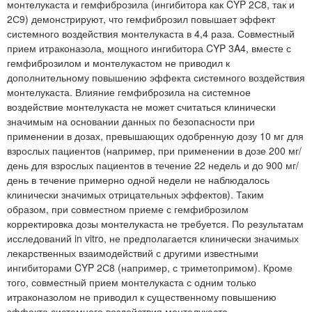
монтелукаста и гемфиброзила (ингибитора как CYP 2С8, так и
2С9) демонстрируют, что гемфиброзил повышает эффект
системного воздействия монтелукаста в 4,4 раза. Совместный
прием итраконазола, мощного ингибитора CYP 3A4, вместе с
гемфиброзилом и монтелукастом не приводил к
дополнительному повышению эффекта системного воздействия
монтелукаста. Влияние гемфиброзила на системное
воздействие монтелукаста не может считаться клинически
значимым на основании данных по безопасности при
применении в дозах, превышающих одобренную дозу 10 мг для
взрослых пациентов (например, при применении в дозе 200 мг/
день для взрослых пациентов в течение 22 недель и до 900 мг/
день в течение примерно одной недели не наблюдалось
клинически значимых отрицательных эффектов). Таким
образом, при совместном приеме с гемфиброзилом
корректировка дозы монтелукаста не требуется. По результатам
исследований in vitro, не предполагается клинически значимых
лекарственных взаимодействий с другими известными
ингибиторами CYP 2С8 (например, с триметопримом). Кроме
того, совместный прием монтелукаста с одним только
итраконазолом не приводил к существенному повышению
эффекта системного воздействия монтелукаста.