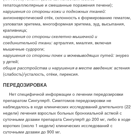
гепатоцеллюлярные и смешанные поражения печени);
нарушения со стороны кожи и подкожных тканей:
ангионевротический отёк, склонность к формированию гематом,
узловатая эритема, многоформная эритема, зуд, высыпания,
крапивница;
нарушения со стороны скелетно-мышечной и
соединительной ткани:
артралгия, миалгия, включая
мышечные судороги;
нарушения со стороны почек и мочевыводящих путей:
энурез
у детей;
общие расстройства и нарушения в месте введения:
астения
(слабость)/усталость, отёки, пирексия.
ПЕРЕДОЗИРОВКА
Нет специфичной информации о лечении передозировки
препаратом Сингуляр®. Симптомов передозировки не
наблюдалось в ходе клинических исследований длительного (22
недели) лечения взрослых больных бронхиальной астмой с
суточными дозами препарата Сингуляр® до 200 мг, либо в ходе
коротких (около 1 недели) клинических исследований с
суточными дозами до 900 мг.