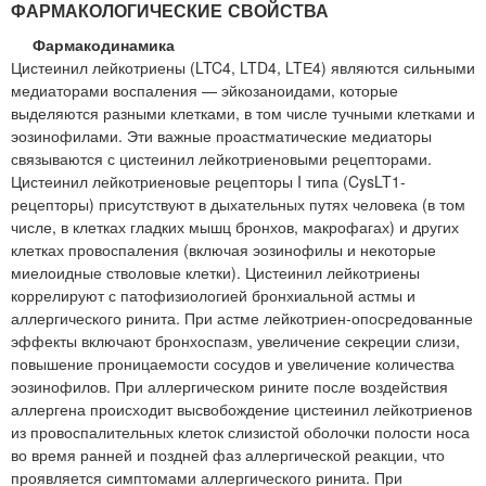
ФАРМАКОЛОГИЧЕСКИЕ СВОЙСТВА
Фармакодинамика
Цистеинил лейкотриены (LTC4, LTD4, LTЕ4) являются сильными
медиаторами воспаления — эйкозаноидами, которые
выделяются разными клетками, в том числе тучными клетками и
эозинофилами. Эти важные проастматические медиаторы
связываются с цистеинил лейкотриеновыми рецепторами.
Цистеинил лейкотриеновые рецепторы I типа (CysLT1-
рецепторы) присутствуют в дыхательных путях человека (в том
числе, в клетках гладких мышц бронхов, макрофагах) и других
клетках провоспаления (включая эозинофилы и некоторые
миелоидные стволовые клетки). Цистеинил лейкотриены
коррелируют с патофизиологией бронхиальной астмы и
аллергического ринита. При астме лейкотриен-опосредованные
эффекты включают бронхоспазм, увеличение секреции слизи,
повышение проницаемости сосудов и увеличение количества
эозинофилов. При аллергическом рините после воздействия
аллергена происходит высвобождение цистеинил лейкотриенов
из провоспалительных клеток слизистой оболочки полости носа
во время ранней и поздней фаз аллергической реакции, что
проявляется симптомами аллергического ринита. При