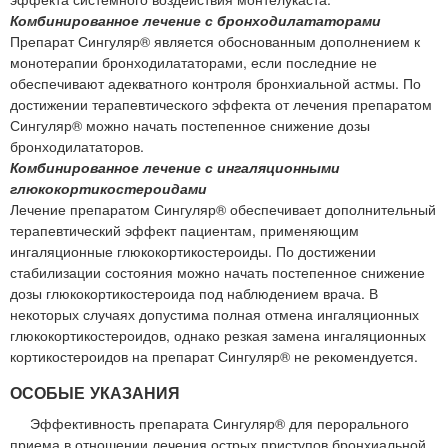
Комбинированное лечение с бронходилататорами
Препарат Сингуляр® является обоснованным дополнением к
монотерапии бронходилататорами, если последние не
обеспечивают адекватного контроля бронхиальной астмы. По
достижении терапевтического эффекта от лечения препаратом
Сингуляр® можно начать постепенное снижение дозы
бронходилататоров.
Комбинированное лечение с ингаляционными
глюкокортикостероидами
Лечение препаратом Сингуляр® обеспечивает дополнительный
терапевтический эффект пациентам, применяющим
ингаляционные глюкокортикостероиды. По достижении
стабилизации состояния можно начать постепенное снижение
дозы глюкокортикостероида под наблюдением врача. В
некоторых случаях допустима полная отмена ингаляционных
глюкокортикостероидов, однако резкая замена ингаляционных
кортикостероидов на препарат Сингуляр® не рекомендуется.
ОСОБЫЕ УКАЗАНИЯ
Эффективность препарата Сингуляр® для перорального
приема в отношении лечения острых приступов бронхиальной