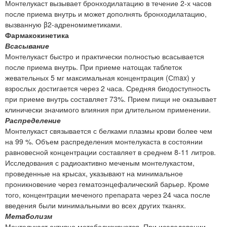
Монтелукаст вызывает бронходилатацию в течение 2-х часов
после приема внутрь и может дополнять бронходилатацию,
вызванную β2-адреномиметиками.
Фармакокинетика
Всасывание
Монтелукаст быстро и практически полностью всасывается
после приема внутрь. При приеме натощак таблеток
жевательных 5 мг максимальная концентрация (Сmax) у
взрослых достигается через 2 часа. Средняя биодоступность
при приеме внутрь составляет 73%. Прием пищи не оказывает
клинически значимого влияния при длительном применении.
Распределение
Монтелукаст связывается с белками плазмы крови более чем
на 99 %. Объем распределения монтелукаста в состоянии
равновесной концентрации составляет в среднем 8-11 литров.
Исследования с радиоактивно меченым монтелукастом,
проведенные на крысах, указывают на минимальное
проникновение через гематоэнцефалический барьер. Кроме
того, концентрации меченого препарата через 24 часа после
введения были минимальными во всех других тканях.
Метаболизм
Монтелукаст активно метаболизируется. При исследовании