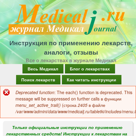
Перейти
к
основному
содержанию
Инструкция по применению лекарств,
аналоги, отзывы
Все о лекарствах в журнале Медикал
Г
Весь Медикал
Блог о лекарствах
л
Поиск лекарств
Как читать инструкции
а
Deprecated function
: The each() function is deprecated. This
Сообщение
в
message will be suppressed on further calls в функции
об
menu_set_active_trail()
(строка
2405
в файле
н
/var/www/admini/data/www/medicalj.ru/tabletki/includes/menu.i
ошибке
о
е
Только официальные инструкции по применению
лекарственных средств! Инструкции к лекарствам на