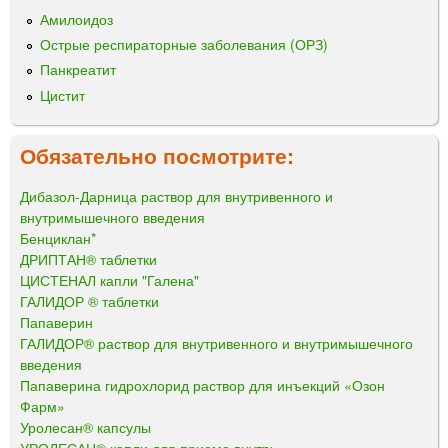
Амилоидоз
Острые респираторные заболевания (ОРЗ)
Панкреатит
Цистит
Обязательно посмотрите:
Дибазол-Дарница раствор для внутривенного и
внутримышечного введения
Бенциклан*
ДРИПТАН® таблетки
ЦИСТЕНАЛ капли "Галена"
ГАЛИДОР ® таблетки
Папаверин
ГАЛИДОР® раствор для внутривенного и внутримышечного
введения
Папаверина гидрохлорид раствор для инъекций «Озон
Фарм»
Уролесан® капсулы
УРОЛЕСАН® капли для приема внутрь