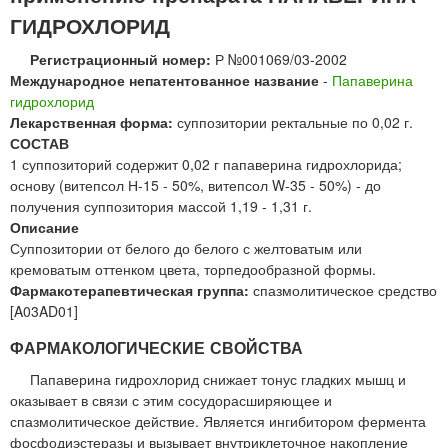
ГИДРОХЛОРИД
Регистрационный номер:
Р №001069/03-2002
Международное непатентованное название
-
Папаверина
гидрохлорид
Лекарственная форма:
суппозитории ректальные по 0,02 г.
СОСТАВ
1 суппозиторий содержит 0,02 г папаверина гидрохлорида;
основу (витепсол Н-15 - 50%, витепсол W-35 - 50%) - до
получения суппозитория массой 1,19 - 1,31 г.
Описание
Суппозитории от белого до белого с желтоватым или
кремоватым оттенком цвета, торпедообразной формы.
Фармакотерапевтическая группа:
спазмолитическое средство
[A03AD01]
ФАРМАКОЛОГИЧЕСКИЕ СВОЙСТВА
Папаверина гидрохлорид снижает тонус гладких мышц и
оказывает в связи с этим сосудорасширяющее и
спазмолитическое действие. Является ингибитором фермента
фосфодиэстеразы и вызывает внутриклеточное накопление