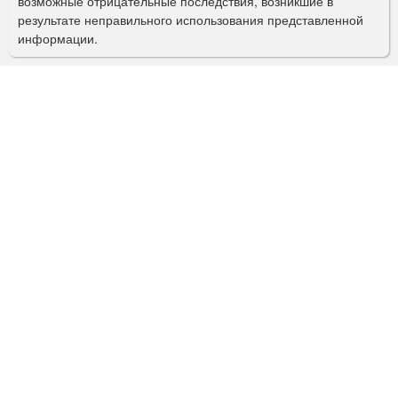
возможные отрицательные последствия, возникшие в
с
результате неправильного использования представленной
информации.
к
а