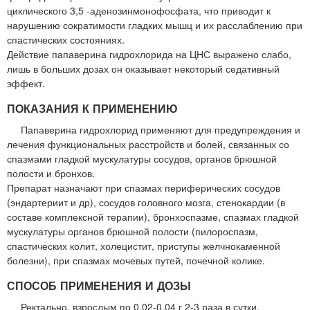
циклического 3,5 -аденозинмонофосфата, что приводит к
нарушению сократимости гладких мышц и их расслаблению при
спастических состояниях.
Действие папаверина гидрохлорида на ЦНС выражено слабо,
лишь в больших дозах он оказывает некоторый седативный
эффект.
ПОКАЗАНИЯ К ПРИМЕНЕНИЮ
Папаверина гидрохлорид применяют для предупреждения и
лечения функциональных расстройств и болей, связанных со
спазмами гладкой мускулатуры сосудов, органов брюшной
полости и бронхов.
Препарат назначают при спазмах периферических сосудов
(эндартериит и др), сосудов головного мозга, стенокардии (в
составе комплексной терапии), бронхоспазме, спазмах гладкой
мускулатуры органов брюшной полости (пилороспазм,
спастических колит, холецистит, приступы желчнокаменной
болезни), при спазмах мочевых путей, почечной колике.
СПОСОБ ПРИМЕНЕНИЯ И ДОЗЫ
Ректально, взрослым по 0,02-0,04 г 2-3 раза в сутки.