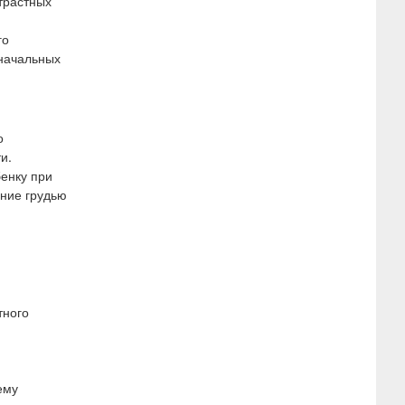
трастных
го
 начальных
о
и.
бенку при
ение грудью
тного
й
ему