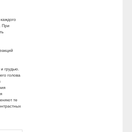
 каждого
. При
ть
реакций
и грудью.
его голова
н
ния
ия
меняют те
онтрастных