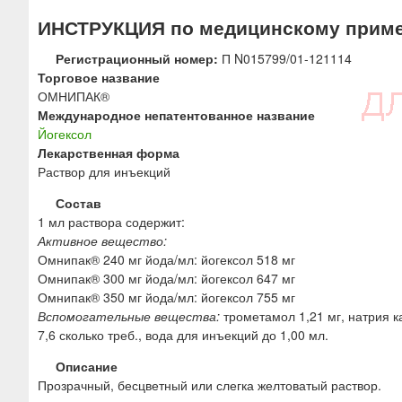
ю
ИНСТРУКЦИЯ по медицинскому прим
Регистрационный номер:
П N015799/01-121114
Торговое название
ОМНИПАК®
Международное непатентованное название
Йогексол
Лекарственная форма
Раствор для инъекций
Состав
1 мл раствора содержит:
Активное вещество:
Омнипак® 240 мг йода/мл: йогексол 518 мг
Омнипак® 300 мг йода/мл: йогексол 647 мг
Омнипак® 350 мг йода/мл: йогексол 755 мг
Вспомогательные вещества:
трометамол 1,21 мг, натрия к
7,6 сколько треб., вода для инъекций до 1,00 мл.
Описание
Прозрачный, бесцветный или слегка желтоватый раствор.