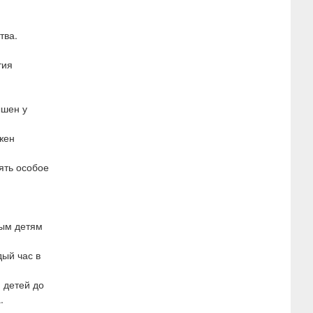
тва.
тия
ышен у
жен
ять особое
ным детям
ый час в
 детей до
.