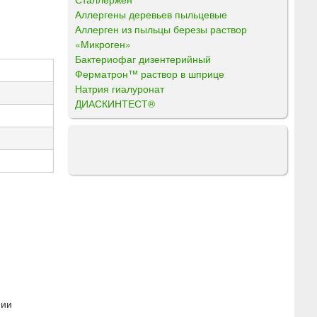
Аллергены деревьев пыльцевые
Аллерген из пыльцы березы раствор
«Микроген»
Бактериофаг дизентерийный
Ферматрон™ раствор в шприце
Натрия гиалуронат
ДИАСКИНТЕСТ®
фии