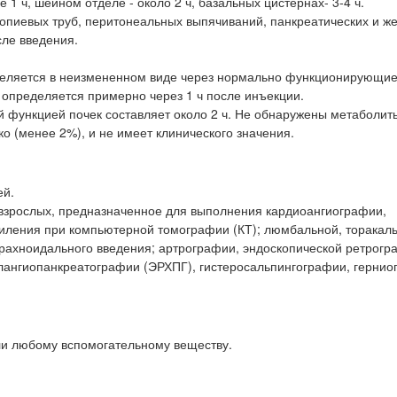
 1 ч, шейном отделе - около 2 ч, базальных цистернах- 3-4 ч.
лопиевых труб, перитонеальных выпячиваний, панкреатических и ж
сле введения.
деляется в неизмененном виде через нормально функционирующие
 определяется примерно через 1 ч после инъекции.
 функцией почек составляет около 2 ч. Не обнаружены метаболит
о (менее 2%), и не имеет клинического значения.
ей.
и взрослых, предназначенное для выполнения кардиоангиографии,
иления при компьютерной томографии (КТ); люмбальной, торакал
рахноидального введения; артрографии, эндоскопической ретрогр
лангиопанкреатографии (ЭРХПГ), гистеросальпингографии, гернио
ли любому вспомогательному веществу.