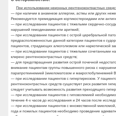
При использовании неионных рентгеноконтрастных средст
— при наличии в анамнезе аллергии, астмы или других неж
Рекомендуется премедикация кортикостероидами или анти
— при исследовании пациентов с тяжелыми сердечно-сосуди
нарушений гемодинамики или аритмий;
— при исследовании пациентов с острой церебральной патол
предрасположенностью данной категории пациентов к судоро
пациентов, страдающих алкоголизмом или наркотической за
— при исследовании пациентов с тяжелыми сочетанными нар
клиренс рентгеноконтрастных средств;
— для предотвращения развития острой почечной недостато
внимание пациентам группы повышенного риска с нарушени
парапротеинемией (миеломатозом и макроглобулинемией В
— при исследовании пациентов с гипертиреозом. У пациен
рентгеноконтрастных средств существует риск развития ги
следует учитывать возможность развития преходящего гипер
— при исследовании пациентов с гиповолемией необходимо 
течение 4-х часов до исследования и 24 часов после исслед
— при исследовании пациентов с множественной миеломой,
года и пожилых пациентов необходимо проведение адекватно