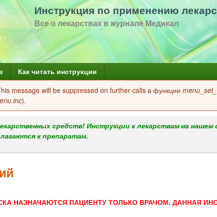
Перейти
Инструкция по применению лекарс
к
Все о лекарствах в журнале Медикал
основному
содержанию
в
Как читать инструкции
 This message will be suppressed on further calls в функции
menu_set_a
enu.inc
).
екарственных средств! Инструкции к лекарствам на нашем 
илагаются к препаратам.
ий
СКА НАЗНАЧАЮТСЯ ПАЦИЕНТУ ТОЛЬКО ВРАЧОМ. ДАННАЯ ИН