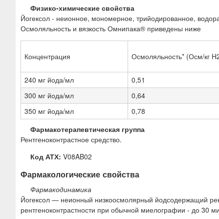
Физико-химические свойства
Йогексол - неионное, мономерное, трийодированное, водорас
Осмоляльность и вязкость Омнипака® приведены ниже
Концентрация
Осмоляльность* (Осм/кг H
240 мг йода/мл
0,51
300 мг йода/мл
0,64
350 мг йода/мл
0,78
Фармакотерапевтическая группа
Рентгеноконтрастное средство.
Код АТХ:
V08AB02
Фармакологические свойства
Фармакодинамика
Йогексол — неионный низкоосмолярный йодсодержащий рен
рентгеноконтрастности при обычной миелографии - до 30 ми