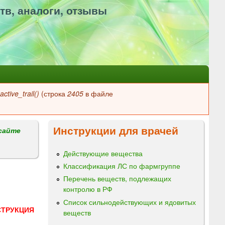
тв, аналоги, отзывы
ctive_trail()
(строка
2405
в файле
Инструкции для врачей
сайте
Действующие вещества
Классификация ЛС по фармгруппе
Перечень веществ, подлежащих
контролю в РФ
Список сильнодействующих и ядовитых
СТРУКЦИЯ
веществ