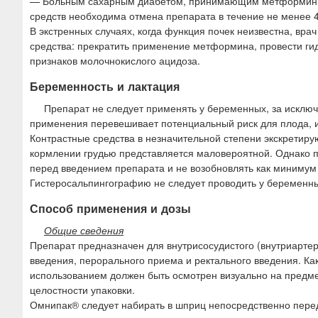
— Больным сахарным диабетом, принимающим метформин, 
средств необходима отмена препарата в течение не менее 4
В экстренных случаях, когда функция почек неизвестна, вр
средства: прекратить применение метформина, провести ги
признаков молочнокислого ацидоза.
Беременность и лактация
Препарат не следует применять у беременных, за исключ
применения перевешивает потенциальный риск для плода, и
Контрастные средства в незначительной степени экскретиру
кормлении грудью представляется маловероятной. Однако п
перед введением препарата и не возобновлять как минимум
Гистеросальпингографию не следует проводить у беременны
Способ применения и дозы
Общие сведения
Препарат предназначен для внутрисосудистого (внутриартер
введения, перорального приема и ректального введения. К
использованием должен быть осмотрен визуально на предме
целостности упаковки.
Омнипак® следует набирать в шприц непосредственно пере