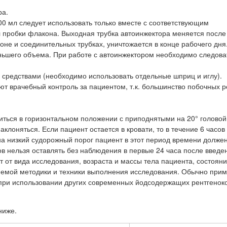
ра.
0 мл следует использовать только вместе с соответствующим
 пробки флакона. Выходная трубка автоинжектора меняется после
не и соединительных трубках, уничтожается в конце рабочего дня
ньшего объема. При работе с автоинжектором необходимо следова
средствами (необходимо использовать отдельные шприц и иглу).
т врачебный контроль за пациентом, т.к. большинство побочных 
ться в горизонтальном положении с приподнятыми на 20° головой 
клоняться. Если пациент остается в кровати, то в течение 6 часов 
на низкий судорожный порог пациент в этот период времени долже
в нельзя оставлять без наблюдения в первые 24 часа после введе
т от вида исследования, возраста и массы тела пациента, состоян
яемой методики и техники выполнения исследования. Обычно при
 при использовании других современных йодсодержащих рентгенок
ниже.