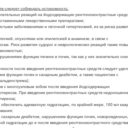
в следует соблюдать осторожность:
елательных реакций на йодсодержащие рентгеноконтрастные средс
гистаминными лекарственными препаратами;
стыми заболеваниями и легочной гипертензией, из-за риска разви
огией, опухолями или эпилепсией в анамнезе, в связи с
гам. Риск развития судорог и неврологических реакций также пов
висимостью;
ушениями функции печени и почек, так как у них значительно сни
чности после введения рентгеноконтрастных средств следует удел
ем функции почек и сахарным диабетом, а также пациентам с
альденстрема);
тов с многоузловым зобом после введения йодсодержащих
пертиреоза. При введении рентгеноконтрастных средств недоношен
тиреоза;
обеспечить адекватную гидратацию, по крайней мере, 100 мл кажд
ования;
 сахарным диабетом, нарушением функции почек, новорожденных,
й гидратации до и после введения рентгеноконтрастного средства