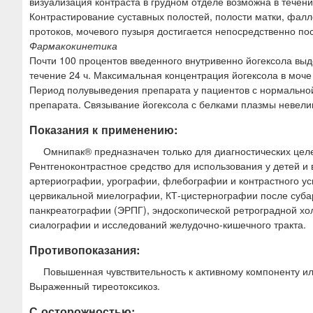
визуализация контраста в грудном отделе возможна в течение
Контрастирование суставных полостей, полости матки, фал
протоков, мочевого пузыря достигается непосредственно по
Фармакокинетика
Почти 100 процентов введенного внутривенно йогексола вы
течение 24 ч. Максимальная концентрация йогексола в моче
Период полувыведения препарата у пациентов с нормальной
препарата. Связывание йогексола с белками плазмы невелик
Показания к применению:
Омнипак® предназначен только для диагностических цел
Рентгеноконтрастное средство для использования у детей 
артериографии, урографии, флебографии и контрастного ус
цервикальной миелографии, КТ-цистернографии после суба
панкреатографии (ЭРПГ), эндоскопической ретроградной хо
сиалографии и исследований желудочно-кишечного тракта.
Противопоказания:
Повышенная чувствительность к активному компоненту и
Выраженный тиреотоксикоз.
С осторожностью: