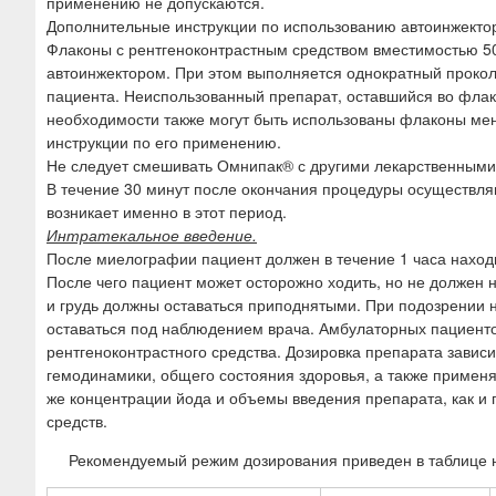
применению не допускаются.
Дополнительные инструкции по использованию автоинжекто
Флаконы с рентгеноконтрастным средством вместимостью 50
автоинжектором. При этом выполняется однократный прокол
пациента. Неиспользованный препарат, оставшийся во флако
необходимости также могут быть использованы флаконы ме
инструкции по его применению.
Не следует смешивать Омнипак® с другими лекарственными 
В течение 30 минут после окончания процедуры осуществляю
возникает именно в этот период.
Интратекальное введение.
После миелографии пациент должен в течение 1 часа находи
После чего пациент может осторожно ходить, но не должен на
и грудь должны оставаться приподнятыми. При подозрении 
оставаться под наблюдением врача. Амбулаторных пациенто
рентгеноконтрастного средства. Дозировка препарата зависи
гемодинамики, общего состояния здоровья, а также примен
же концентрации йода и объемы введения препарата, как и
средств.
Рекомендуемый режим дозирования приведен в таблице 