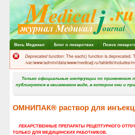
Г
Весь Медикал
Блог о лекарствах
Поиск лекарст
л
Deprecated function
: The each() function is deprecated.
Сообщение
а
/var/www/admini/data/www/medicalj.ru/tabletki/includes/m
об
в
ошибке
Только официальные инструкции по применению л
н
публикуются в неизменном виде, в котором они и пр
о
е
ОМНИПАК® раствор для инъекц
м
е
ЛЕКАРСТВЕННЫЕ ПРЕПАРАТЫ РЕЦЕПТУРНОГО ОТПУ
н
ТОЛЬКО ДЛЯ МЕДИЦИНСКИХ РАБОТНИКОВ.