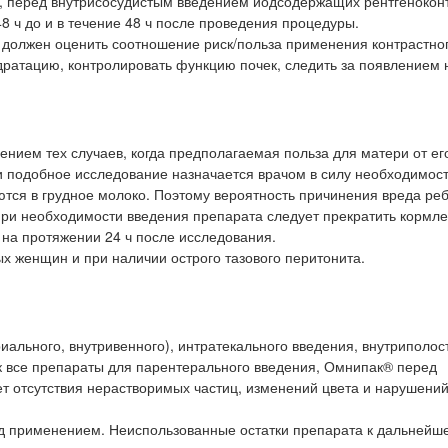
перед внутрисосудистым введением йодсодержащих рентгенокон
8 ч до и в течение 48 ч после проведения процедуры.
ач должен оценить соотношение риск/польза применения контрастно
дратацию, контролировать функцию почек, следить за появлением
ением тех случаев, когда предполагаемая польза для матери от ег
 подобное исследование назначается врачом в силу необходимост
ются в грудное молоко. Поэтому вероятность причинения вреда ре
ри необходимости введения препарата следует прекратить кормл
 на протяжении 24 ч после исследования.
х женщин и при наличии острого тазового перитонита.
иального, внутривенного), интратекального введения, внутриполос
ак все препараты для парентерального введения, Омнипак® перед
т отсутствия нерастворимых частиц, изменений цвета и нарушени
д применением. Неиспользованные остатки препарата к дальнейш