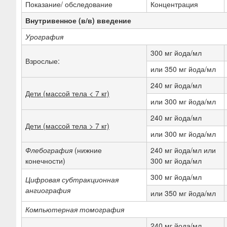
Показание/ обследование
Концентрация
Внутривенное (в/в) введение
Урография
300 мг йода/мл
Взрослые:
или 350 мг йода/мл
240 мг йода/мл
Дети (массой тела < 7 кг)
или 300 мг йода/мл
240 мг йода/мл
Дети (массой тела > 7 кг)
или 300 мг йода/мл
Флебография
(нижние
240 мг йода/мл или
конечности)
300 мг йода/мл
300 мг йода/мл
Цифровая субтракционная
ангиография
или 350 мг йода/мл
Компьютерная томография
240 мг йода/мл