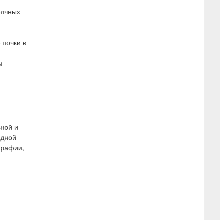
елчных
 почки в
ы
ьной и
адной
графии,