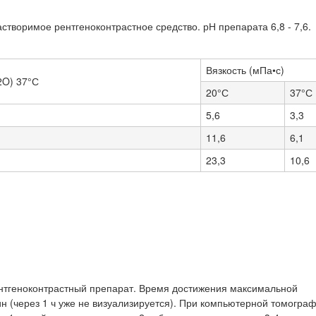
творимое рентгеноконтрастное средство. рН препарата 6,8 - 7,6.
Вязкость (мПа•с)
2O) 37°С
20°С
37°С
5,6
3,3
11,6
6,1
23,3
10,6
тгеноконтрастный препарат. Время достижения максимальной
н (через 1 ч уже не визуализируется). При компьютерной томогра