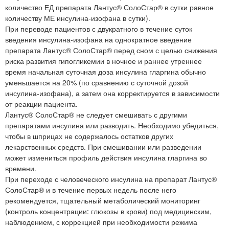
количество ЕД препарата Лантус® СолоСтар® в сутки равное
количеству МЕ инсулина-изофана в сутки).
При переводе пациентов с двукратного в течение суток
введения инсулина-изофана на однократное введение
препарата Лантус® СолоСтар® перед сном с целью снижения
риска развития гипогликемии в ночное и раннее утреннее
время начальная суточная доза инсулина гларгина обычно
уменьшается на 20% (по сравнению с суточной дозой
инсулина-изофана), а затем она корректируется в зависимости
от реакции пациента.
Лантус® СолоСтар® не следует смешивать с другими
препаратами инсулина или разводить. Необходимо убедиться,
чтобы в шприцах не содержалось остатков других
лекарственных средств. При смешивании или разведении
может измениться профиль действия инсулина гларгина во
времени.
При переходе с человеческого инсулина на препарат Лантус®
СолоСтар® и в течение первых недель после него
рекомендуется, тщательный метаболический мониторинг
(контроль концентрации: глюкозы в крови) под медицинским,
наблюдением, с коррекцией при необходимости режима