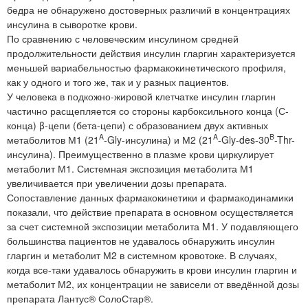
бедра не обнаружено достоверных различий в концентрациях
инсулина в сыворотке крови.
По сравнению с человеческим инсулином средней
продолжительности действия инсулин гларгин характеризуется
меньшей вариабельностью фармакокинетического профиля,
как у одного и того же, так и у разных пациентов.
У человека в подкожно-жировой клетчатке инсулин гларгин
частично расщепляется со стороны карбоксильного конца (С-
конца) β-цепи (бета-цепи) с образованием двух активных
A
A
B
метаболитов М1 (21
-Gly-инсулина) и М2 (21
-Gly-des-30
-Thr-
инсулина). Преимущественно в плазме крови циркулирует
метаболит М1. Системная экспозиция метаболита М1
увеличивается при увеличении дозы препарата.
Сопоставление данных фармакокинетики и фармакодинамики
показали, что действие препарата в основном осуществляется
за счет системной экспозиции метаболита M1. У подавляющего
большинства пациентов не удавалось обнаружить инсулин
гларгин и метаболит М2 в системном кровотоке. В случаях,
когда все-таки удавалось обнаружить в крови инсулин гларгин и
метаболит М2, их концентрации не зависели от введённой дозы
препарата Лантус® СолоСтар®.