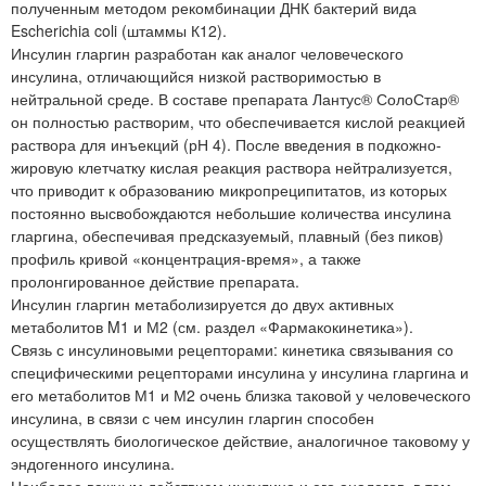
полученным методом рекомбинации ДНК бактерий вида
Escherichia coli (штаммы К12).
Инсулин гларгин разработан как аналог человеческого
инсулина, отличающийся низкой растворимостью в
нейтральной среде. В составе препарата Лантус® СолоСтар®
он полностью растворим, что обеспечивается кислой реакцией
раствора для инъекций (рН 4). После введения в подкожно-
жировую клетчатку кислая реакция раствора нейтрализуется,
что приводит к образованию микропреципитатов, из которых
постоянно высвобождаются небольшие количества инсулина
гларгина, обеспечивая предсказуемый, плавный (без пиков)
профиль кривой «концентрация-время», а также
пролонгированное действие препарата.
Инсулин гларгин метаболизируется до двух активных
метаболитов M1 и М2 (см. раздел «Фармакокинетика»).
Связь с инсулиновыми рецепторами: кинетика связывания со
специфическими рецепторами инсулина у инсулина гларгина и
его метаболитов М1 и М2 очень близка таковой у человеческого
инсулина, в связи с чем инсулин гларгин способен
осуществлять биологическое действие, аналогичное таковому у
эндогенного инсулина.
Наиболее важным действием инсулина и его аналогов, в том