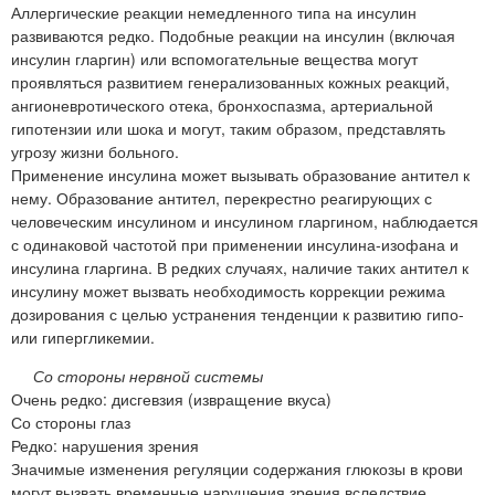
Аллергические реакции немедленного типа на инсулин
развиваются редко. Подобные реакции на инсулин (включая
инсулин гларгин) или вспомогательные вещества могут
проявляться развитием генерализованных кожных реакций,
ангионевротического отека, бронхоспазма, артериальной
гипотензии или шока и могут, таким образом, представлять
угрозу жизни больного.
Применение инсулина может вызывать образование антител к
нему. Образование антител, перекрестно реагирующих с
человеческим инсулином и инсулином гларгином, наблюдается
с одинаковой частотой при применении инсулина-изофана и
инсулина гларгина. В редких случаях, наличие таких антител к
инсулину может вызвать необходимость коррекции режима
дозирования с целью устранения тенденции к развитию гипо-
или гипергликемии.
Со стороны нервной системы
Очень редко: дисгевзия (извращение вкуса)
Со стороны глаз
Редко: нарушения зрения
Значимые изменения регуляции содержания глюкозы в крови
могут вызвать временные нарушения зрения вследствие