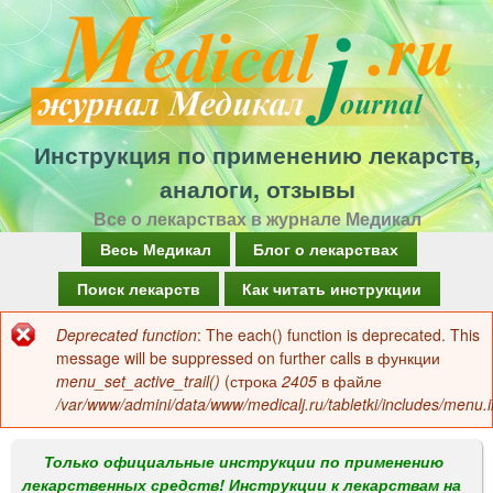
Перейти
к
основному
содержанию
Инструкция по применению лекарств,
аналоги, отзывы
Все о лекарствах в журнале Медикал
Г
Весь Медикал
Блог о лекарствах
л
Поиск лекарств
Как читать инструкции
а
Deprecated function
: The each() function is deprecated. This
Сообщение
в
message will be suppressed on further calls в функции
об
menu_set_active_trail()
(строка
2405
в файле
н
/var/www/admini/data/www/medicalj.ru/tabletki/includes/menu.i
ошибке
о
е
Только официальные инструкции по применению
лекарственных средств! Инструкции к лекарствам на