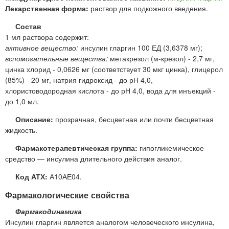
Лекарственная форма:
раствор для подкожного введения.
Состав
1 мл раствора содержит:
активное вещество:
инсулин гларгин 100 ЕД (3,6378 мг);
вспомогательные вещества:
метакрезол (м-крезол) - 2,7 мг,
цинка хлорид - 0,0626 мг (соответствует 30 мкг цинка), глицерол
(85%) - 20 мг, натрия гидроксид - до рН 4,0,
хлористоводородная кислота - до рН 4,0, вода для инъекций -
до 1,0 мл.
Описание:
прозрачная, бесцветная или почти бесцветная
жидкость.
Фармакотерапевтическая группа:
гипогликемическое
средство — инсулина длительного действия аналог.
Код АТХ:
А10АЕ04.
Фармакологические свойства
Фармакодинамика
Инсулин гларгин является аналогом человеческого инсулина,