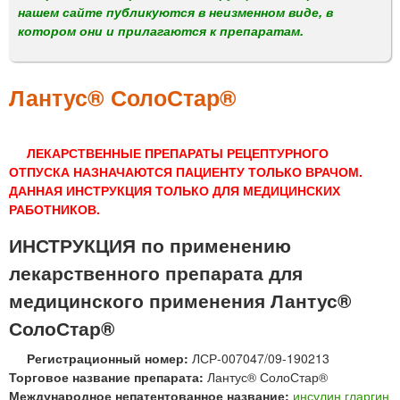
м
нашем сайте публикуются в неизменном виде, в
е
котором они и прилагаются к препаратам.
н
ю
Лантус® СолоСтар®
ЛЕКАРСТВЕННЫЕ ПРЕПАРАТЫ РЕЦЕПТУРНОГО
ОТПУСКА НАЗНАЧАЮТСЯ ПАЦИЕНТУ ТОЛЬКО ВРАЧОМ.
ДАННАЯ ИНСТРУКЦИЯ ТОЛЬКО ДЛЯ МЕДИЦИНСКИХ
РАБОТНИКОВ.
ИНСТРУКЦИЯ по применению
лекарственного препарата для
медицинского применения Лантус®
СолоСтар®
Регистрационный номер:
ЛСР-007047/09-190213
Торговое название препарата:
Лантус® СолоСтар®
Международное непатентованное название:
инсулин гларгин