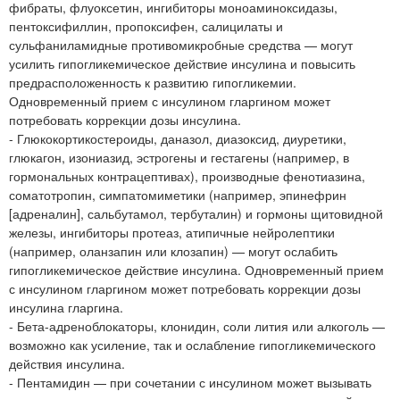
фибраты, флуоксетин, ингибиторы моноаминоксидазы,
пентоксифиллин, пропоксифен, салицилаты и
сульфаниламидные противомикробные средства — могут
усилить гипогликемическое действие инсулина и повысить
предрасположенность к развитию гипогликемии.
Одновременный прием с инсулином гларгином может
потребовать коррекции дозы инсулина.
- Глюкокортикостероиды, даназол, диазоксид, диуретики,
глюкагон, изониазид, эстрогены и гестагены (например, в
гормональных контрацептивах), производные фенотиазина,
соматотропин, симпатомиметики (например, эпинефрин
[адреналин], сальбутамол, тербуталин) и гормоны щитовидной
железы, ингибиторы протеаз, атипичные нейролептики
(например, оланзапин или клозапин) — могут ослабить
гипогликемическое действие инсулина. Одновременный прием
с инсулином гларгином может потребовать коррекции дозы
инсулина гларгина.
- Бета-адреноблокаторы, клонидин, соли лития или алкоголь —
возможно как усиление, так и ослабление гипогликемического
действия инсулина.
- Пентамидин — при сочетании с инсулином может вызывать