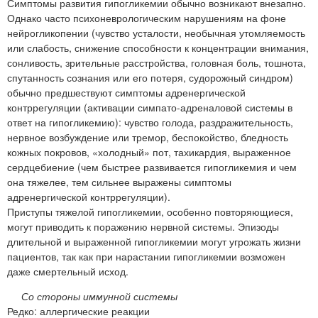
Симптомы развития гипогликемии обычно возникают внезапно.
Однако часто психоневрологическим нарушениям на фоне
нейрогликопении (чувство усталости, необычная утомляемость
или слабость, снижение способности к концентрации внимания,
сонливость, зрительные расстройства, головная боль, тошнота,
спутанность сознания или его потеря, судорожный синдром)
обычно предшествуют симптомы адренергической
контррегуляции (активации симпато-адреналовой системы в
ответ на гипогликемию): чувство голода, раздражительность,
нервное возбуждение или тремор, беспокойство, бледность
кожных покровов, «холодный» пот, тахикардия, выраженное
сердцебиение (чем быстрее развивается гипогликемия и чем
она тяжелее, тем сильнее выражены симптомы
адренергической контррегуляции).
Приступы тяжелой гипогликемии, особенно повторяющиеся,
могут приводить к поражению нервной системы. Эпизоды
длительной и выраженной гипогликемии могут угрожать жизни
пациентов, так как при нарастании гипогликемии возможен
даже смертельный исход.
Со стороны иммунной системы
Редко: аллергические реакции