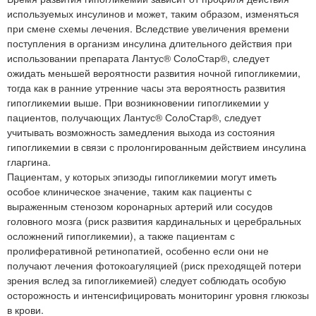
используемых инсулинов и может, таким образом, изменяться
при смене схемы лечения. Вследствие увеличения времени
поступления в организм инсулина длительного действия при
использовании препарата Лантус® СолоСтар®, следует
ожидать меньшей вероятности развития ночной гипогликемии,
тогда как в ранние утренние часы эта вероятность развития
гипогликемии выше. При возникновении гипогликемии у
пациентов, получающих Лантус® СолоСтар®, следует
учитывать возможность замедления выхода из состояния
гипогликемии в связи с пролонгированным действием инсулина
гларгина.
Пациентам, у которых эпизоды гипогликемии могут иметь
особое клиническое значение, таким как пациенты с
выраженным стенозом коронарных артерий или сосудов
головного мозга (риск развития кардинальных и церебральных
осложнений гипогликемии), а также пациентам с
пролиферативной ретинопатией, особенно если они не
получают лечения фотокоагуляцией (риск преходящей потери
зрения вслед за гипогликемией) следует соблюдать особую
осторожность и интенсифицировать мониторинг уровня глюкозы
в крови.