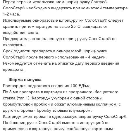
Перед первым использованием шприц-ручку Лантус®
СолоСтар® необходимо выдержать при комнатной температуре
1-2 часа.
Используемые одноразовые шприц-ручки СолоСтар® следует
хранить при температуре не выше 25°С, защищать от
воздействия света.
Предварительно заполненную шприц-ручку СолоСтар® не
охлаждать.
Срок годности препарата в одноразовой шприц-ручке
СолоСтар® после первого использования - 4 недели.
Рекомендуется отмечать на этикетке дату первого введения
препарата.
Форма выпуска
Раствор для подкожного введения 100 ЕД/мл.
По 3 мл препарата в картридж из прозрачного, бесцветного
стекла (тип 1). Картридж укупорен с одной стороны
бромбутиловой пробкой и обжат алюминиевым колпачком, с
другой стороны - бромбутиловым плунжером.
Картридж вмонтирован в одноразовую шприц-ручку СолоСтар®.
По 5 шприц-ручек СолоСтар® вместе с инструкцией по
применению в картонную пачку, снабженную картонным