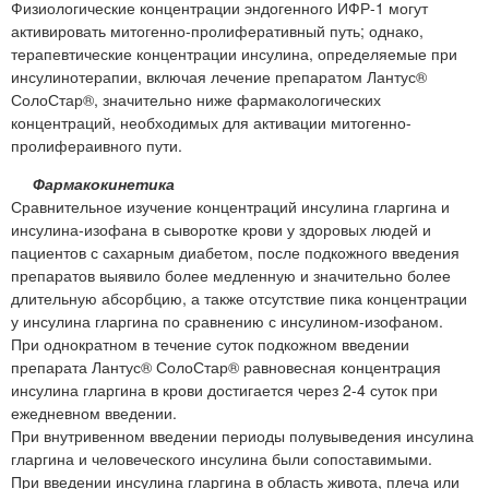
Физиологические концентрации эндогенного ИФР-1 могут
активировать митогенно-пролиферативный путь; однако,
терапевтические концентрации инсулина, определяемые при
инсулинотерапии, включая лечение препаратом Лантус®
СолоСтар®, значительно ниже фармакологических
концентраций, необходимых для активации митогенно-
пролифераивного пути.
Фармакокинетика
Сравнительное изучение концентраций инсулина гларгина и
инсулина-изофана в сыворотке крови у здоровых людей и
пациентов с сахарным диабетом, после подкожного введения
препаратов выявило более медленную и значительно более
длительную абсорбцию, а также отсутствие пика концентрации
у инсулина гларгина по сравнению с инсулином-изофаном.
При однократном в течение суток подкожном введении
препарата Лантус® СолоСтар® равновесная концентрация
инсулина гларгина в крови достигается через 2-4 суток при
ежедневном введении.
При внутривенном введении периоды полувыведения инсулина
гларгина и человеческого инсулина были сопоставимыми.
При введении инсулина гларгина в область живота, плеча или