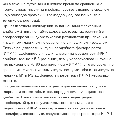
как в течение суток, так и в ночное время по сравнению с
применением инсулина-изофана (соответственно, в среднем
25,5 эпизодов против 33,0 эпизодов у одного пациента в
течение одного года).
При пятилетнем наблюдении за пациентами с сахарным
диабетом 2 типа не наблюдалось достоверных различий в
прогрессировании диабетической ретинопатии при лечении
инсулином гларгином по сравнению с инсулином-изофаном.
Связь с рецепторами инсулиноподобного фактора роста 1
(ИФР-1): аффинность инсулина гларгина к рецептору ИФР-1
приблизительно в 5-8 раз выше, чем у человеческого инсулина
(но примерно в 70-80 раз ниже, чем у ИФР-1), в то же время, по
сравнению с человеческим инсулином, у метаболитов инсулина
гларгина M1 и М2 аффинность к рецептору ИФР-1 несколько
меньше.
Общая терапевтическая концентрация инсулина (инсулина
гларгина и его метаболитов), определяемая у пациентов с
диабетом 1 типа, была заметно ниже концентрации,
необходимой для полумаксимального связывания с
рецепторами ИФР-1 и последующей активации митогенно-
пролиферативного пути, запускаемого через рецепторы ИФР-1.