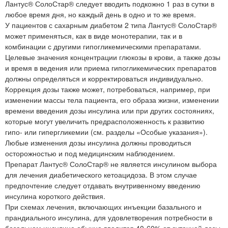
Лантус® СолоСтар® следует вводить подкожно 1 раз в сутки в
любое время дня, но каждый день в одно и то же время.
У пациентов с сахарным диабетом 2 типа Лантус® СолоСтар®
может применяться, как в виде монотерапии, так и в
комбинации с другими гипогликемическими препаратами.
Целевые значения концентрации глюкозы в крови, а также дозы
и время в ведения или приема гипогликемических препаратов
должны определяться и корректироваться индивидуально.
Коррекция дозы также может, потребоваться, например, при
изменении массы тела пациента, его образа жизни, изменении
времени введения дозы инсулина или при других состояниях,
которые могут увеличить предрасположенность к развитию
гипо- или гипергликемии (см. разделы «Особые указания»).
Любые изменения дозы инсулина должны проводиться
осторожностью и под медицинским наблюдением.
Препарат Лантус® СолоСтар® не является инсулином выбора
для лечения диабетического кетоацидоза. В этом случае
предпочтение следует отдавать внутривенному введению
инсулина короткого действия.
При схемах лечения, включающих инъекции базального и
прандиального инсулина, для удовлетворения потребности в
базальном инсулине обычно вводится 40-60% от суточной дозы