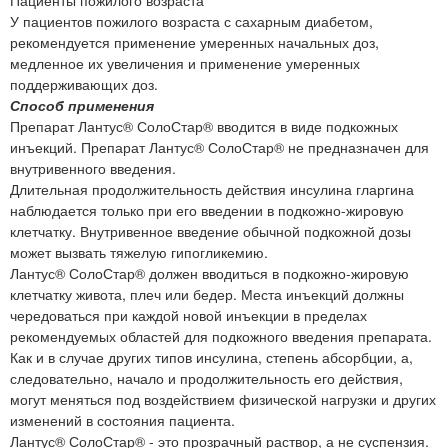
У пациентов пожилого возраста с сахарным диабетом,
рекомендуется применение умеренных начальных доз,
медленное их увеличения и применение умеренных
поддерживающих доз.
Способ применения
Препарат Лантус® СолоСтар® вводится в виде подкожных
инъекций. Препарат Лантус® СолоСтар® не предназначен для
внутривенного введения.
Длительная продолжительность действия инсулина гларгина
наблюдается только при его введении в подкожно-жировую
клетчатку. Внутривенное введение обычной подкожной дозы
может вызвать тяжелую гипогликемию.
Лантус® СолоСтар® должен вводиться в подкожно-жировую
клетчатку живота, плеч или бедер. Места инъекций должны
чередоваться при каждой новой инъекции в пределах
рекомендуемых областей для подкожного введения препарата.
Как и в случае других типов инсулина, степень абсорбции, а,
следовательно, начало и продолжительность его действия,
могут меняться под воздействием физической нагрузки и других
изменений в состояния пациента.
Лантус® СолоСтар® - это прозрачный раствор, а не суспензия.