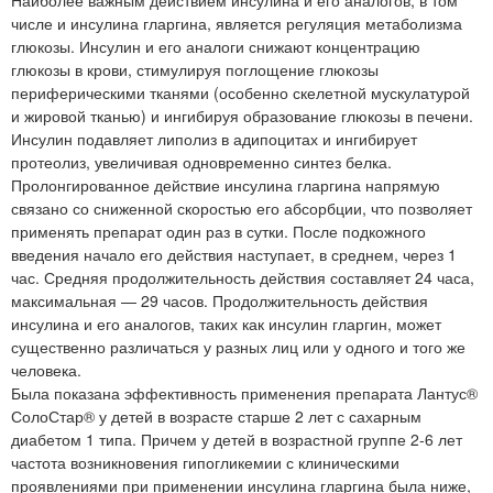
числе и инсулина гларгина, является регуляция метаболизма
глюкозы. Инсулин и его аналоги снижают концентрацию
глюкозы в крови, стимулируя поглощение глюкозы
периферическими тканями (особенно скелетной мускулатурой
и жировой тканью) и ингибируя образование глюкозы в печени.
Инсулин подавляет липолиз в адипоцитах и ингибирует
протеолиз, увеличивая одновременно синтез белка.
Пролонгированное действие инсулина гларгина напрямую
связано со сниженной скоростью его абсорбции, что позволяет
применять препарат один раз в сутки. После подкожного
введения начало его действия наступает, в среднем, через 1
час. Средняя продолжительность действия составляет 24 часа,
максимальная — 29 часов. Продолжительность действия
инсулина и его аналогов, таких как инсулин гларгин, может
существенно различаться у разных лиц или у одного и того же
человека.
Была показана эффективность применения препарата Лантус®
СолоСтар® у детей в возрасте старше 2 лет с сахарным
диабетом 1 типа. Причем у детей в возрастной группе 2-6 лет
частота возникновения гипогликемии с клиническими
проявлениями при применении инсулина гларгина была ниже,