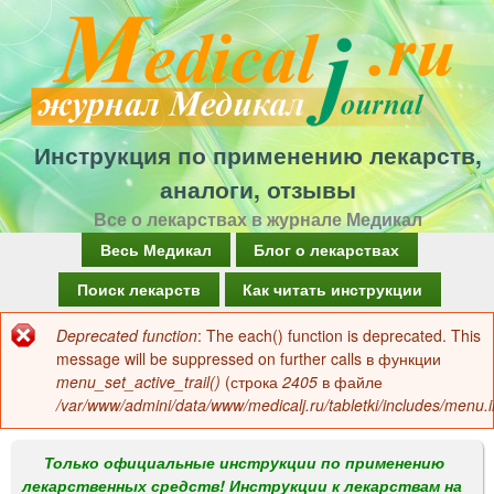
Перейти
к
основному
содержанию
Инструкция по применению лекарств,
аналоги, отзывы
Все о лекарствах в журнале Медикал
Г
Весь Медикал
Блог о лекарствах
л
Поиск лекарств
Как читать инструкции
а
Deprecated function
: The each() function is deprecated. This
Сообщение
в
message will be suppressed on further calls в функции
об
menu_set_active_trail()
(строка
2405
в файле
н
/var/www/admini/data/www/medicalj.ru/tabletki/includes/menu.i
ошибке
о
е
Только официальные инструкции по применению
лекарственных средств! Инструкции к лекарствам на