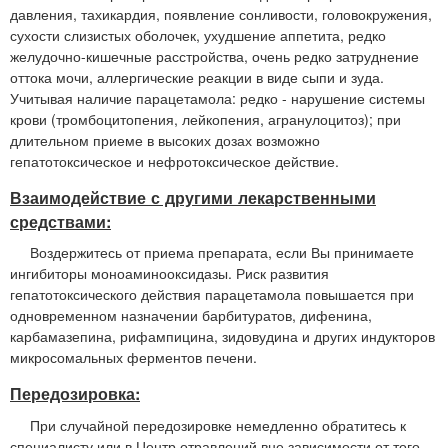
давления, тахикардия, появление сонливости, головокружения,
сухости слизистых оболочек, ухудшение аппетита, редко
желудочно-кишечные расстройства, очень редко затруднение
оттока мочи, аллергические реакции в виде сыпи и зуда.
Учитывая наличие парацетамола: редко - нарушение системы
крови (тромбоцитопения, лейкопения, агранулоцитоз); при
длительном приеме в высоких дозах возможно
гепатотоксическое и нефротоксическое действие.
Взаимодействие с другими лекарственными
средствами:
Воздержитесь от приема препарата, если Вы принимаете
ингибиторы моноаминооксидазы. Риск развития
гепатотоксического действия парацетамола повышается при
одновременном назначении барбитуратов, дифенина,
карбамазепина, рифампицина, зидовудина и других индукторов
микросомальных ферментов печени.
Передозировка:
При случайной передозировке немедленно обратитесь к
специалисту или в Центр отравлений вне зависимости от того,