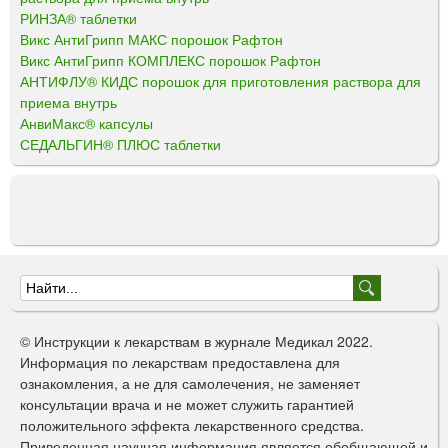
РИНЗА® таблетки
Викс АнтиГрипп МАКС порошок Рафтон
Викс АнтиГрипп КОМПЛЕКС порошок Рафтон
АНТИФЛУ® КИДС порошок для приготовления раствора для
приема внутрь
АнвиМакс® капсулы
СЕДАЛЬГИН® ПЛЮС таблетки
Ф
о
© Инструкции к лекарствам в журнале Медикал 2022.
р
Информация по лекарствам предоставлена для
ознакомления, а не для самолечения, не заменяет
м
консультации врача и не может служить гарантией
а
положительного эффекта лекарственного средства.
Приведенная научная информация является обобщающей и