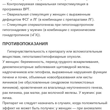
— Контролируемая овариальная гиперстимуляция в
программах ВРТ.
— Овариальная стимуляция у женщин с выраженным
дефицитом ФСГ и ЛГ (в комбинации с препаратами ЛГ).
— Стимуляция сперматогенеза при гипогонадотропном
гипогонадизме у мужчин (в комбинации с хорионическим
гонадотропином (чГХ)).
ПРОТИВОПОКАЗАНИЯ
Гиперчувствительность к препарату или вспомогательным
веществам, гипоталамо/гипофизарные опухоли.
У женщин: беременность, период грудного вскармливания,
декомпенсаторные заболевания щитовидной железы,
надпочечников или гипофиза, выраженные нарушения функции
печени и почек, объемные новообразования или кисты
яичников (не обусловленные синдромом поликистозных
яичников), кровотечения из влагалища неуточненного генеза,
рак яичника, рак матки, рак молочной железы. У мужчин: рак
яичка.
Препарат не следует назначать в случаях, когда положительный
эффект не может быть получен: у женщин — при аномалиях