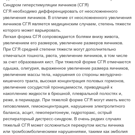
Синдром гиперстимуляции яичников (СГЯ)
СГЯ необходимо дифференцировать от неосложненного
увеличения яичников. В отличие от неосложненного увеличения
яичников СГЯ является медицинским случаем, степень тяжести
которого может варьировать.
Легкая форма СГЯ сопровождается болями внизу живота,
увеличением его размеров, увеличение размеров яичников.
При СГЯ средней степени тяжести могут дополнительно
отмечаться тошнота, рвота, увеличение яичников, в том числе
за счет образования кист. При тяжелой форме СГЯ отмечаются
одышка, олигурия, выраженное увеличение размера яичников,
увеличение массы тела, нарушения со стороны желудочно-
кишечного тракта, высокая концентрация половых гормонов,
увеличение сосудистой проницаемости, приводящей к
накоплению жидкости в брюшной, плевральной полостях и,
реже, в перикарде. При тяжелой форме СГЯ могут иметь место
гиповолемия, гемоконцентрация, нарушение электролитного
баланса, асцит, гемоперитонеум, гидроторакс, острый
респираторный дистресс-синдром. В очень редких случаях
тяжелый СГЯ может осложниться перекрутом кисты яичника
или тромбоэмболическими нарушениями, такими как эмболия