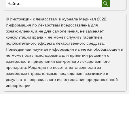
Ф
о
© Инструкции к лекарствам в журнале Медикал 2022.
р
Информация по лекарствам предоставлена для
ознакомления, а не для самолечения, не заменяет
м
консультации врача и не может служить гарантией
а
положительного эффекта лекарственного средства.
Приведенная научная информация является обобщающей и
п
не может быть использована для принятия решения о
о
возможности применения конкретного лекарственного
препарата. Редакция не несет ответственности за
и
возможные отрицательные последствия, возникшие в
с
результате неправильного использования представленной
информации.
к
а