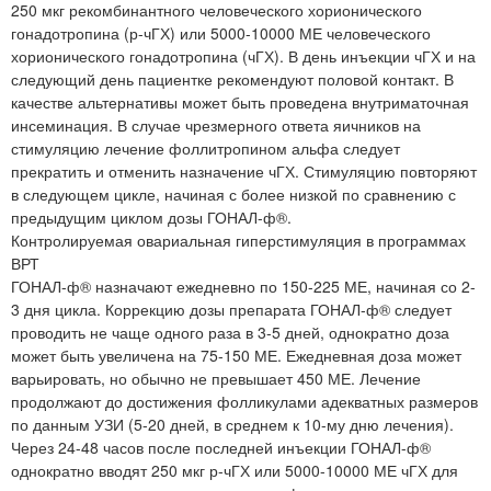
250 мкг рекомбинантного человеческого хорионического
гонадотропина (р-чГХ) или 5000-10000 МЕ человеческого
хорионического гонадотропина (чГХ). В день инъекции чГХ и на
следующий день пациентке рекомендуют половой контакт. В
качестве альтернативы может быть проведена внутриматочная
инсеминация. В случае чрезмерного ответа яичников на
стимуляцию лечение фоллитропином альфа следует
прекратить и отменить назначение чГХ. Стимуляцию повторяют
в следующем цикле, начиная с более низкой по сравнению с
предыдущим циклом дозы ГОНАЛ-ф®.
Контролируемая овариальная гиперстимуляция в программах
ВРТ
ГОНАЛ-ф® назначают ежедневно по 150-225 МЕ, начиная со 2-
3 дня цикла. Коррекцию дозы препарата ГОНАЛ-ф® следует
проводить не чаще одного раза в 3-5 дней, однократно доза
может быть увеличена на 75-150 МЕ. Ежедневная доза может
варьировать, но обычно не превышает 450 МЕ. Лечение
продолжают до достижения фолликулами адекватных размеров
по данным УЗИ (5-20 дней, в среднем к 10-му дню лечения).
Через 24-48 часов после последней инъекции ГОНАЛ-ф®
однократно вводят 250 мкг р-чГХ или 5000-10000 МЕ чГХ для