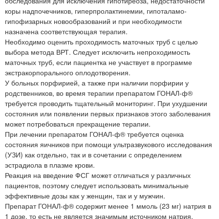
обследования для исключения гипотиреоза, недостаточности
коры надпочечников, гиперпролактинемии, гипоталамо-
гипофизарных новообразований и при необходимости
назначена соответствующая терапия.
Необходимо оценить проходимость маточных труб с целью
выбора метода ВРТ. Следует исключить непроходимость
маточных труб, если пациентка не участвует в программе
экстракорпорального оплодотворения.
У больных порфирией, а также при наличии порфирии у
родственников, во время терапии препаратом ГОНАЛ-ф®
требуется проводить тщательный мониторинг. При ухудшении
состояния или появлении первых признаков этого заболевания
может потребоваться прекращение терапии.
При лечении препаратом ГОНАЛ-ф® требуется оценка
состояния яичников при помощи ультразвукового исследования
(УЗИ) как отдельно, так и в сочетании с определением
эстрадиола в плазме крови.
Реакция на введение ФСГ может отличаться у различных
пациентов, поэтому следует использовать минимальные
эффективные дозы как у женщин, так и у мужчин.
Препарат ГОНАЛ-ф® содержит менее 1 ммоль (23 мг) натрия в
1 дозе, то есть не является значимым источником натрия.