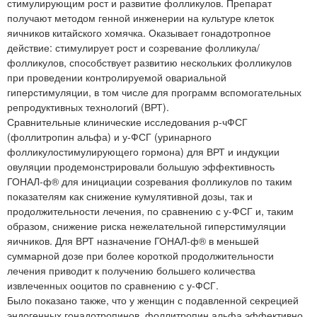
стимулирующим рост и развитие фолликулов. Препарат
получают методом генной инженерии на культуре клеток
яичников китайского хомячка. Оказывает гонадотропное
действие: стимулирует рост и созревание фолликула/
фолликулов, способствует развитию нескольких фолликулов
при проведении контролируемой овариальной
гиперстимуляции, в том числе для программ вспомогательных
репродуктивных технологий (ВРТ).
Сравнительные клинические исследования р-чФСГ
(фоллитропин альфа) и у-ФСГ (уринарного
фолликулостимулирующего гормона) для ВРТ и индукции
овуляции продемонстрировали большую эффективность
ГОНАЛ-ф® для инициации созревания фолликулов по таким
показателям как снижение кумулятивной дозы, так и
продолжительности лечения, по сравнению с у-ФСГ и, таким
образом, снижение риска нежелательной гиперстимуляции
яичников. Для ВРТ назначение ГОНАЛ-ф® в меньшей
суммарной дозе при более короткой продолжительности
лечения приводит к получению большего количества
извлеченных ооцитов по сравнению с у-ФСГ.
Было показано также, что у женщин с подавленной секрецией
эндогенных гонадотропинов, фоллитропин альфа эффективно