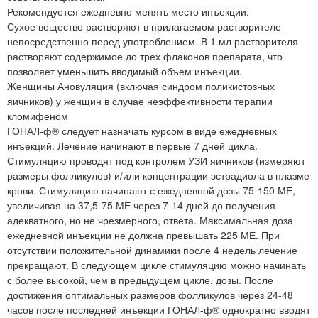
Рекомендуется ежедневно менять место инъекции.
Сухое вещество растворяют в прилагаемом растворителе
непосредственно перед употреблением. В 1 мл растворителя
растворяют содержимое до трех флаконов препарата, что
позволяет уменьшить вводимый объем инъекции.
Женщины Ановуляция (включая синдром поликистозных
яичников) у женщин в случае неэффективности терапии
кломифеном
ГОНАЛ-ф® следует назначать курсом в виде ежедневных
инъекций. Лечение начинают в первые 7 дней цикла.
Стимуляцию проводят под контролем УЗИ яичников (измеряют
размеры фолликулов) и/или концентрации эстрадиола в плазме
крови. Стимуляцию начинают с ежедневной дозы 75-150 МЕ,
увеличивая на 37,5-75 МЕ через 7-14 дней до получения
адекватного, но не чрезмерного, ответа. Максимальная доза
ежедневной инъекции не должна превышать 225 МЕ. При
отсутствии положительной динамики после 4 недель лечение
прекращают. В следующем цикле стимуляцию можно начинать
с более высокой, чем в предыдущем цикле, дозы. После
достижения оптимальных размеров фолликулов через 24-48
часов после последней инъекции ГОНАЛ-ф® однократно вводят