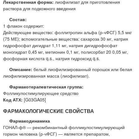
Лекарственная форма:
лиофилизат для приготовления
раствора для подкожного введения
Состав:
1 флакон содержит:
Действующее вещество: фоллитропин альфа (р-чФСГ) 5,5 мкг
(75 МЕ); вспомогательные вещества: сахароза 30 мг, натрия
гидрофосфат дигидрат 1,11 мг, натрия дигидрофосфат
моногидрат 0,45 мг, метионин 0,1 мг, полисорбат 20 0,05 мг,
фосфорная кислота q.s., натрия гидроксид q.s.
Описание:
белый лиофилизированный порошок или белая
лиофилизированная масса (лиофилизат).
Фармакотерапевтическая группа:
Фолликулостимулирующее средство
Код АТХ:
[G03GA05]
ФАРМАКОЛОГИЧЕСКИЕ СВОЙСТВА
Фармакодинамика
ГОНАЛ-ф® — рекомбинантный фолликулостимулирующий
гормон человека (р-чФСГ) — является препаратом,