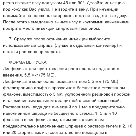
резко введите иглу под углом 45 или 90°. Делайте инъекцию
под кожу как Вас учили. Не вводите в вену. При инъекции
нажимайте на поршень осторожно, пока не введете всю дозу.
После этого немедленно выньте иглу и круговыми движениями
протрите место инъекции спиртовым тампоном.
7. Сразу же после окончания инъекции выбросите
использованные шприцы (лучше в отдельный контейнер) и
остатки раствора препарата.
ФОРМА ВЫПУСКА
Лиофилизат для приготовления раствора для подкожного
введения, 5,5 мкг (75 МЕ).
Лиофилизат в количестве, эквивалентном 5,5 мкг (75 МЕ)
фоллитропина альфа в прозрачном бесцветном стеклянном
флаконе, вместимостью 3 мл, укупоренном резиновой пробкой
и алюминиевым кольцом с защитной съемной крышечкой.
Растворитель: вода для инъекций по 1 мл в предварительно
наполненном шприце из бесцветного стекла. 1, 5 или 10
флаконов с лиофилизатом, таким же количеством
предварительно наполненных шприцев с растворителем и 2, 10
или 20 стерильных игл соответственно помещены в