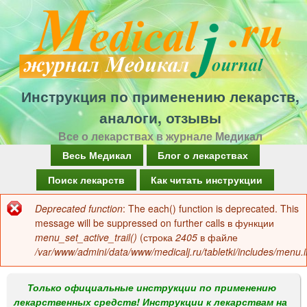
Перейти
к
основному
содержанию
Инструкция по применению лекарств,
аналоги, отзывы
Все о лекарствах в журнале Медикал
Г
Весь Медикал
Блог о лекарствах
л
Поиск лекарств
Как читать инструкции
а
Deprecated function
: The each() function is deprecated. This
Сообщение
в
message will be suppressed on further calls в функции
об
menu_set_active_trail()
(строка
2405
в файле
н
/var/www/admini/data/www/medicalj.ru/tabletki/includes/menu.i
ошибке
о
е
Только официальные инструкции по применению
лекарственных средств! Инструкции к лекарствам на