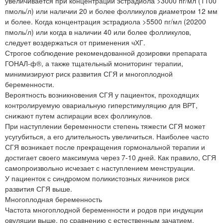
увеличивается при концентрации эстрадиола >3000 пг/мл (1100
пмоль/л) или наличии 20 и более фолликулов диаметром 12 мм
и более. Когда концентрация эстрадиола >5500 пг/мл (20200
пмоль/л) или когда в наличии 40 или более фолликулов,
следует воздержаться от применения чХГ.
Строгое соблюдение рекомендованной дозировки препарата
ГОНАЛ-ф®, а также тщательный мониторинг терапии,
минимизируют риск развития СГЯ и многоплодной
беременности.
Вероятность возникновения СГЯ у пациенток, проходящих
контролируемую овариальную гиперстимуляцию для ВРТ,
снижают путем аспирации всех фолликулов.
При наступлении беременности степень тяжести СГЯ может
усугубиться, а его длительность увеличиться. Наиболее часто
СГЯ возникает после прекращения гормональной терапии и
достигает своего максимума через 7-10 дней. Как правило, СГЯ
самопроизвольно исчезает с наступлением менструации.
У пациенток с синдромом поликистозных яичников риск
развития СГЯ выше.
Многоплодная беременность
Частота многоплодной беременности и родов при индукции
овуляции выше, по сравнению с естественным зачатием,