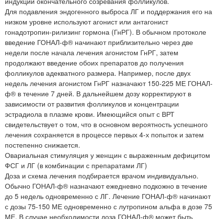
индукции окончательного созревания фолликулов.
Для подавления эндогенного выброса ЛГ и поддержания его на
низком уровне используют агонист или антагонист
гонадотропин-рилизинг гормона (ГнРГ). В обычном протоколе
введение ГОНАЛ-ф® начинают приблизительно через две
недели после начала лечения агонистом ГнРГ, затем
продолжают введение обоих препаратов до получения
фолликулов адекватного размера. Например, после двух
недель лечения агонистом ГнРГ назначают 150-225 МЕ ГОНАЛ-
ф® в течение 7 дней. В дальнейшем дозу корректируют в
зависимости от развития фолликулов и концентрации
эстрадиола в плазме крови. Имеющийся опыт с ВРТ
свидетельствует о том, что в основном вероятность успешного
лечения сохраняется в процессе первых 4-х попыток и затем
постепенно снижается.
Овариальная стимуляция у женщин с выраженным дефицитом
ФСГ и ЛГ (в комбинации с препаратами ЛГ)
Доза и схема лечения подбирается врачом индивидуально.
Обычно ГОНАЛ-ф® назначают ежедневно подкожно в течение
до 5 недель одновременно с ЛГ. Лечение ГОНАЛ-ф® начинают
с дозы 75-150 МЕ одновременно с лутропином альфа в дозе 75
МЕ. В случае необходимости доза ГОНАЛ-ф® может быть