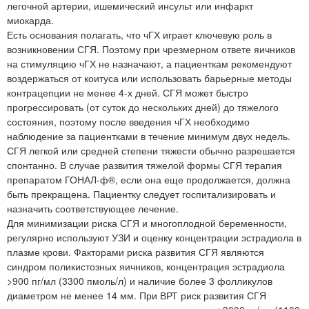
легочной артерии, ишемический инсульт или инфаркт
миокарда.
Есть основания полагать, что чГХ играет ключевую роль в
возникновении СГЯ. Поэтому при чрезмерном ответе яичников
на стимуляцию чГХ не назначают, а пациенткам рекомендуют
воздержаться от коитуса или использовать барьерные методы
контрацепции не менее 4-х дней. СГЯ может быстро
прогрессировать (от суток до нескольких дней) до тяжелого
состояния, поэтому после введения чГХ необходимо
наблюдение за пациентками в течение минимум двух недель.
СГЯ легкой или средней степени тяжести обычно разрешается
спонтанно. В случае развития тяжелой формы СГЯ терапия
препаратом ГОНАЛ-ф®, если она еще продолжается, должна
быть прекращена. Пациентку следует госпитализировать и
назначить соответствующее лечение.
Для минимизации риска СГЯ и многоплодной беременности,
регулярно используют УЗИ и оценку концентрации эстрадиола в
плазме крови. Факторами риска развития СГЯ являются
синдром поликистозных яичников, концентрация эстрадиола
>900 пг/мл (3300 пмоль/л) и наличие более 3 фолликулов
диаметром не менее 14 мм. При ВРТ риск развития СГЯ