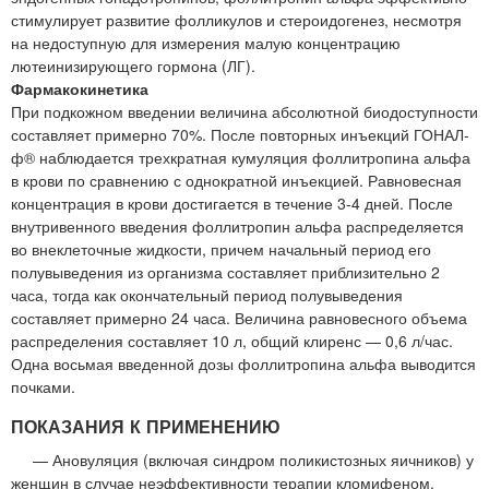
стимулирует развитие фолликулов и стероидогенез, несмотря
на недоступную для измерения малую концентрацию
лютеинизирующего гормона (ЛГ).
Фармакокинетика
При подкожном введении величина абсолютной биодоступности
составляет примерно 70%. После повторных инъекций ГОНАЛ-
ф® наблюдается трехкратная кумуляция фоллитропина альфа
в крови по сравнению с однократной инъекцией. Равновесная
концентрация в крови достигается в течение 3-4 дней. После
внутривенного введения фоллитропин альфа распределяется
во внеклеточные жидкости, причем начальный период его
полувыведения из организма составляет приблизительно 2
часа, тогда как окончательный период полувыведения
составляет примерно 24 часа. Величина равновесного объема
распределения составляет 10 л, общий клиренс — 0,6 л/час.
Одна восьмая введенной дозы фоллитропина альфа выводится
почками.
ПОКАЗАНИЯ К ПРИМЕНЕНИЮ
— Ановуляция (включая синдром поликистозных яичников) у
женщин в случае неэффективности терапии кломифеном.