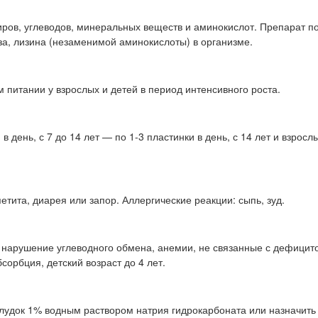
иров, углеводов, минеральных веществ и аминокислот. Препарат 
за, лизина (незаменимой аминокислоты) в организме.
питании у взрослых и детей в период интенсивного роста.
в день, с 7 до 14 лет — по 1-3 пластинки в день, с 14 лет и взрос
петита, диарея или запор. Аллергические реакции: сыпь, зуд.
 нарушение углеводного обмена, анемии, не связанные с дефицит
орбция, детский возраст до 4 лет.
елудок 1% водным раствором натрия гидрокарбоната или назначить