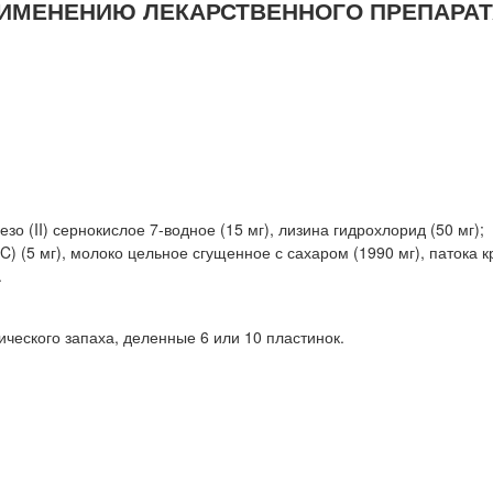
ИМЕНЕНИЮ ЛЕКАРСТВЕННОГО ПРЕПАРАТ
о (II) сернокислое 7-водное (15 мг), лизина гидрохлорид (50 мг);
) (5 мг), молоко цельное сгущенное с сахаром (1990 мг), патока 
.
ческого запаха, деленные 6 или 10 пластинок.