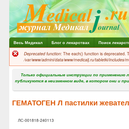
Г
Весь Медикал
Блог о лекарствах
Поиск лекарст
л
Deprecated function
: The each() function is deprecated.
Сообщение
а
/var/www/admini/data/www/medicalj.ru/tabletki/includes/m
об
в
ошибке
Только официальные инструкции по применению л
н
публикуются в неизменном виде, в котором они и пр
о
е
ГЕМАТОГЕН Л пастилки жевател
м
е
ЛС-001818-240113
н