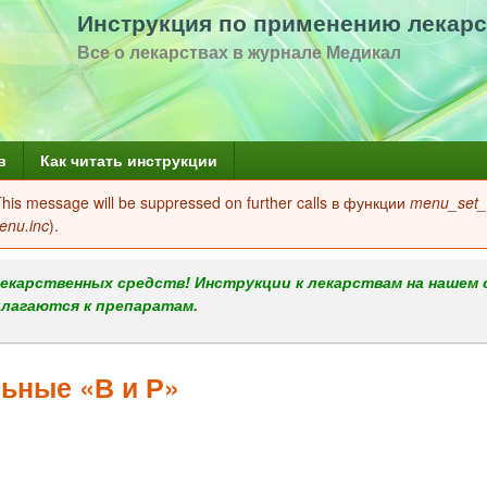
Перейти
Инструкция по применению лекарс
к
Все о лекарствах в журнале Медикал
основному
содержанию
в
Как читать инструкции
 This message will be suppressed on further calls в функции
menu_set_a
enu.inc
).
екарственных средств! Инструкции к лекарствам на нашем 
илагаются к препаратам.
ьные «В и Р»