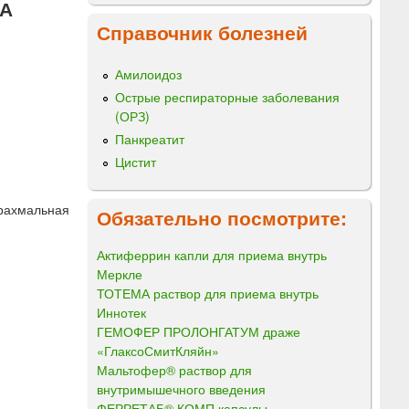
А
Справочник болезней
Амилоидоз
Острые респираторные заболевания
(ОРЗ)
Панкреатит
Цистит
крахмальная
Обязательно посмотрите:
Актиферрин капли для приема внутрь
Меркле
ТОТЕМА раствор для приема внутрь
Иннотек
ГЕМОФЕР ПРОЛОНГАТУМ драже
«ГлаксоСмитКляйн»
Мальтофер® раствор для
внутримышечного введения
ФЕРРЕТАБ® КОМП капсулы