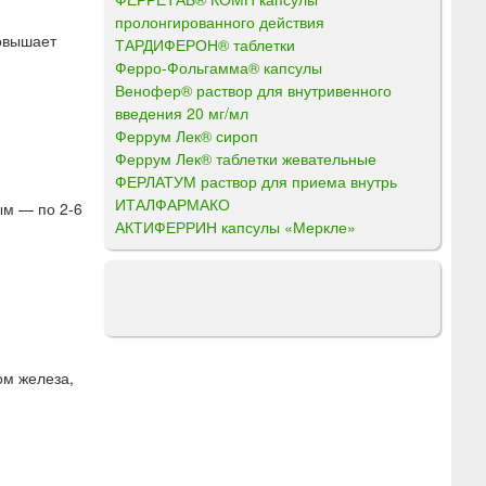
пролонгированного действия
повышает
ТАРДИФЕРОН® таблетки
Ферро-Фольгамма® капсулы
Венофер® раствор для внутривенного
введения 20 мг/мл
Феррум Лек® сироп
Феррум Лек® таблетки жевательные
ФЕРЛАТУМ раствор для приема внутрь
ИТАЛФАРМАКО
лым — по 2-6
АКТИФЕРРИН капсулы «Меркле»
ом железа,