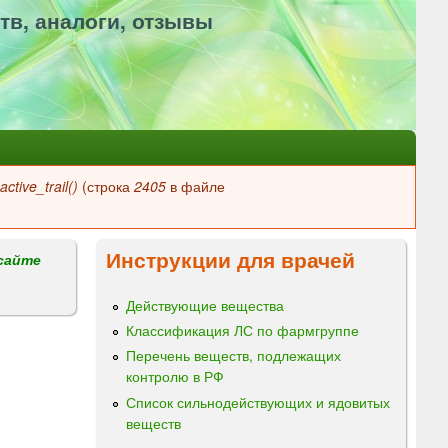
тв, аналоги, отзывы
ctive_trail()
(строка
2405
в файле
Инструкции для врачей
сайте
Действующие вещества
Классификация ЛС по фармгруппе
Перечень веществ, подлежащих
контролю в РФ
Список сильнодействующих и ядовитых
веществ