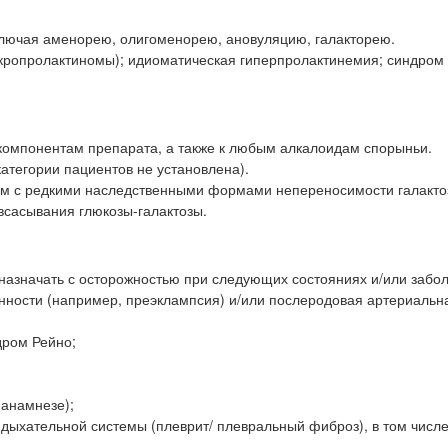
ключая аменорею, олигоменорею, ановуляцию, галакторею.
ропролактиномы); идиоматическая гиперпролактинемия; синдром 
 компонентам препарата, а также к любым алкалоидам спорыньи.
категории пациентов не установлена).
там с редкими наследственными формами непереносимости галакто
сасывания глюкозы-галактозы.
 назначать с осторожностью при следующих состояниях и/или забо
нности (например, преэклампсия) и/или послеродовая артериальн
дром Рейно;
 анамнезе);
дыхательной системы (плеврит/ плевральный фиброз), в том числе