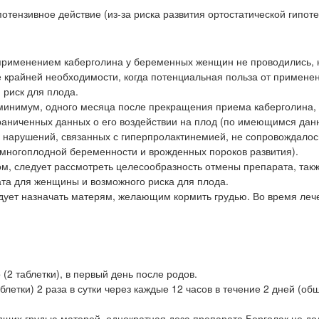
ензивное действие (из-за риска развития ортостатической гипоте
 применением каберголина у беременных женщин не проводились, 
е крайней необходимости, когда потенциальная польза от примене
риск для плода.
к минимум, одного месяца после прекращения приема каберголина,
раниченных данных о его воздействии на плод (по имеющимся да
у нарушений, связанных с гиперпролактинемией, не сопровождалос
многоплодной беременности и врожденных пороков развития).
м, следует рассмотреть целесообразность отмены препарата, так
та для женщины и возможного риска для плода.
едует назначать матерям, желающим кормить грудью. Во время леч
(2 таблетки), в первый день после родов.
блетки) 2 раза в сутки через каждые 12 часов в течение 2 дней (о
ящих грудью матерей, однократная доза препарата Берголак не д