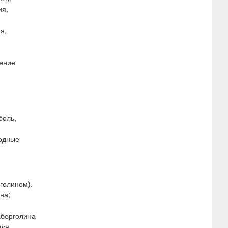
ия,
я,
шение
боль,
водные
голином).
на;
аберголина
тся