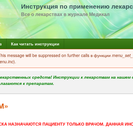
Перейти
Инструкция по применению лекарс
к
Все о лекарствах в журнале Медикал
основному
содержанию
в
Как читать инструкции
 This message will be suppressed on further calls в функции
menu_set_a
enu.inc
).
екарственных средств! Инструкции к лекарствам на нашем 
илагаются к препаратам.
М»
СКА НАЗНАЧАЮТСЯ ПАЦИЕНТУ ТОЛЬКО ВРАЧОМ. ДАННАЯ ИН