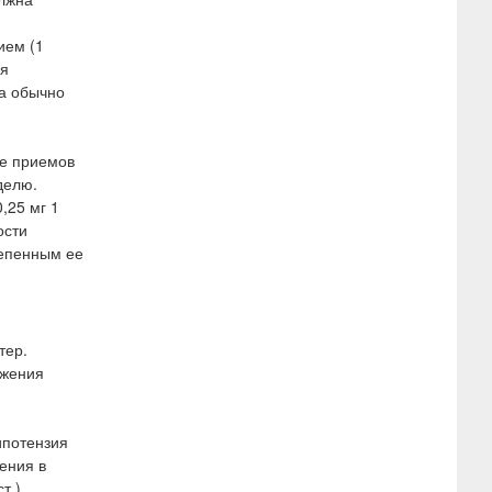
ием (1
ся
за обычно
ее приемов
делю.
,25 мг 1
ости
тепенным ее
тер.
лжения
ипотензия
ения в
т.).