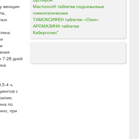
Мастопол® таблетки подъязычные
 у женщин
гомеопатические
ла,
ТАМОКСИФЕН таблетки «Озон»
нных
АРОМАЗИН® таблетки
Каберголин*
ктина
 и
ли
шения
е 7-28 дней
ина
5-4 ч.
циентов с
рапии.
ина по
нно, при