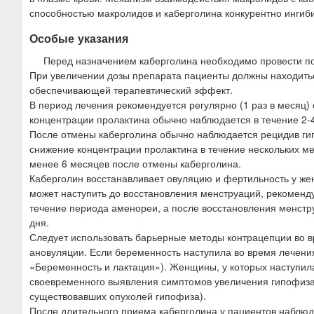
способностью макролидов и каберголина конкурентно ингиб
Особые указания
Перед назначением каберголина необходимо провести п
При увеличении дозы препарата пациенты должны находить
обеспечивающей терапевтический эффект.
В период лечения рекомендуется регулярно (1 раз в месяц)
концентрации пролактина обычно наблюдается в течение 2-
После отмены каберголина обычно наблюдается рецидив гип
снижение концентрации пролактина в течение нескольких м
менее 6 месяцев после отмены каберголина.
Каберголин восстанавливает овуляцию и фертильность у же
может наступить до восстановления менструаций, рекоменду
течение периода аменореи, а после восстановления менстр
дня.
Следует использовать барьерные методы контрацепции во в
ановуляции. Если беременность наступила во время лечени
«Беременность и лактация»). Женщины, у которых наступил
своевременного выявления симптомов увеличения гипофиза
существовавших опухолей гипофиза).
После длительного приема каберголина у пациентов наблю