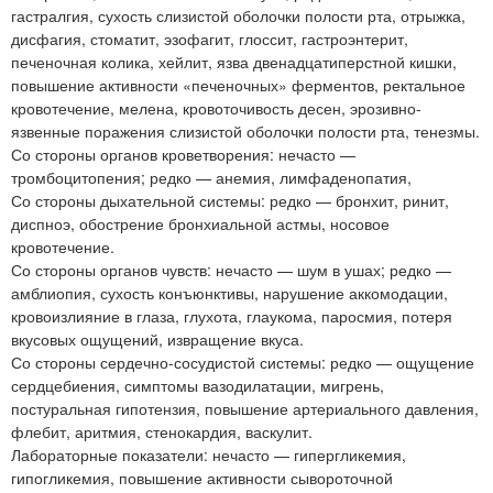
гастралгия, сухость слизистой оболочки полости рта, отрыжка,
дисфагия, стоматит, эзофагит, глоссит, гастроэнтерит,
печеночная колика, хейлит, язва двенадцатиперстной кишки,
повышение активности «печеночных» ферментов, ректальное
кровотечение, мелена, кровоточивость десен, эрозивно-
язвенные поражения слизистой оболочки полости рта, тенезмы.
Со стороны органов кроветворения: нечасто —
тромбоцитопения; редко — анемия, лимфаденопатия,
Со стороны дыхательной системы: редко — бронхит, ринит,
диспноэ, обострение бронхиальной астмы, носовое
кровотечение.
Со стороны органов чувств: нечасто — шум в ушах; редко —
амблиопия, сухость конъюнктивы, нарушение аккомодации,
кровоизлияние в глаза, глухота, глаукома, паросмия, потеря
вкусовых ощущений, извращение вкуса.
Со стороны сердечно-сосудистой системы: редко — ощущение
сердцебиения, симптомы вазодилатации, мигрень,
постуральная гипотензия, повышение артериального давления,
флебит, аритмия, стенокардия, васкулит.
Лабораторные показатели: нечасто — гипергликемия,
гипогликемия, повышение активности сывороточной