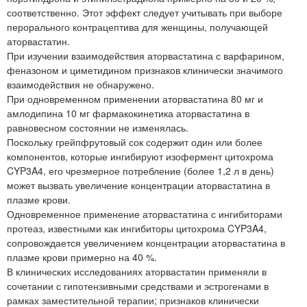
соответственно. Этот эффект следует учитывать при выборе
перорального контрацептива для женщины, получающей
аторвастатин.
При изучении взаимодействия аторвастатина с варфарином,
феназоном и циметидином признаков клинически значимого
взаимодействия не обнаружено.
При одновременном применении аторвастатина 80 мг и
амлодипина 10 мг фармакокинетика аторвастатина в
равновесном состоянии не изменялась.
Поскольку грейпфрутовый сок содержит один или более
компонентов, которые ингибируют изофермент цитохрома
CYP3A4, его чрезмерное потребление (более 1,2 л в день)
может вызвать увеличение концентрации аторвастатина в
плазме крови.
Одновременное применение аторвастатина с ингибиторами
протеаз, известными как ингибиторы цитохрома CYP3A4,
сопровождается увеличением концентрации аторвастатина в
плазме крови примерно на 40 %.
В клинических исследованиях аторвастатин применяли в
сочетании с гипотензивными средствами и эстрогенами в
рамках заместительной терапии; признаков клинически