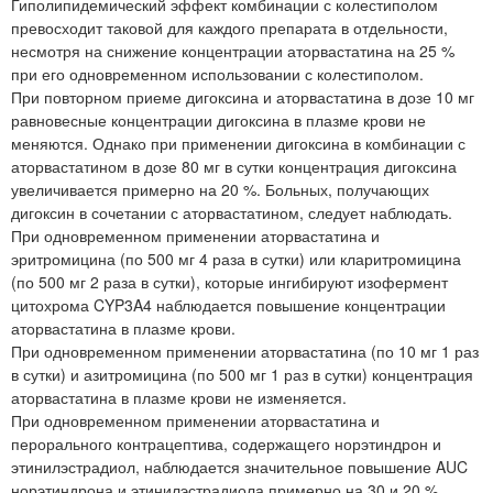
Гиполипидемический эффект комбинации с колестиполом
превосходит таковой для каждого препарата в отдельности,
несмотря на снижение концентрации аторвастатина на 25 %
при его одновременном использовании с колестиполом.
При повторном приеме дигоксина и аторвастатина в дозе 10 мг
равновесные концентрации дигоксина в плазме крови не
меняются. Однако при применении дигоксина в комбинации с
аторвастатином в дозе 80 мг в сутки концентрация дигоксина
увеличивается примерно на 20 %. Больных, получающих
дигоксин в сочетании с аторвастатином, следует наблюдать.
При одновременном применении аторвастатина и
эритромицина (по 500 мг 4 раза в сутки) или кларитромицина
(по 500 мг 2 раза в сутки), которые ингибируют изофермент
цитохрома CYP3A4 наблюдается повышение концентрации
аторвастатина в плазме крови.
При одновременном применении аторвастатина (по 10 мг 1 раз
в сутки) и азитромицина (по 500 мг 1 раз в сутки) концентрация
аторвастатина в плазме крови не изменяется.
При одновременном применении аторвастатина и
перорального контрацептива, содержащего норэтиндрон и
этинилэстрадиол, наблюдается значительное повышение AUC
норэтиндрона и этинилэстрадиола примерно на 30 и 20 %,