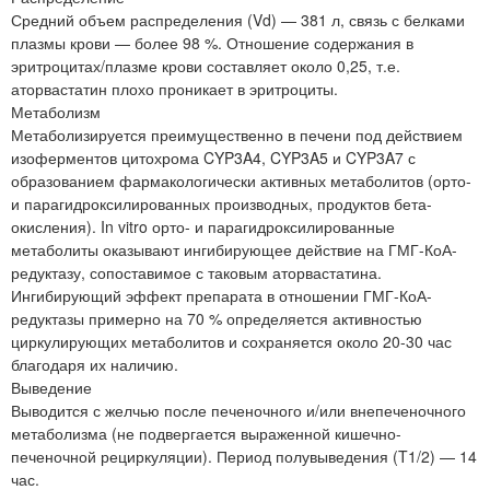
Средний объем распределения (Vd) — 381 л, связь с белками
плазмы крови — более 98 %. Отношение содержания в
эритроцитах/плазме крови составляет около 0,25, т.е.
аторвастатин плохо проникает в эритроциты.
Метаболизм
Метаболизируется преимущественно в печени под действием
изоферментов цитохрома CYP3A4, CYP3A5 и CYP3A7 с
образованием фармакологически активных метаболитов (орто-
и парагидроксилированных производных, продуктов бета-
окисления). In vitro орто- и парагидроксилированные
метаболиты оказывают ингибирующее действие на ГМГ-КоА-
редуктазу, сопоставимое с таковым аторвастатина.
Ингибирующий эффект препарата в отношении ГМГ-КоА-
редуктазы примерно на 70 % определяется активностью
циркулирующих метаболитов и сохраняется около 20-30 час
благодаря их наличию.
Выведение
Выводится с желчью после печеночного и/или внепеченочного
метаболизма (не подвергается выраженной кишечно-
печеночной рециркуляции). Период полувыведения (T1/2) — 14
час.