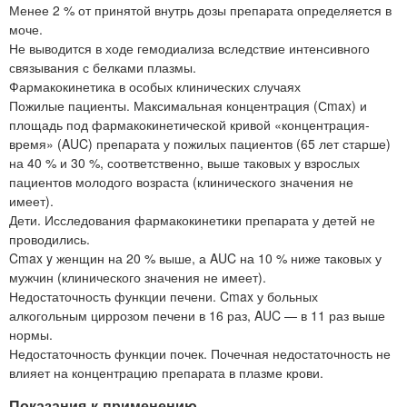
Менее 2 % от принятой внутрь дозы препарата определяется в
моче.
Не выводится в ходе гемодиализа вследствие интенсивного
связывания с белками плазмы.
Фармакокинетика в особых клинических случаях
Пожилые пациенты. Максимальная концентрация (Сmax) и
площадь под фармакокинетической кривой «концентрация-
время» (AUC) препарата у пожилых пациентов (65 лет старше)
на 40 % и 30 %, соответственно, выше таковых у взрослых
пациентов молодого возраста (клинического значения не
имеет).
Дети. Исследования фармакокинетики препарата у детей не
проводились.
Cmax y женщин на 20 % выше, а AUC на 10 % ниже таковых у
мужчин (клинического значения не имеет).
Недостаточность функции печени. Cmax у больных
алкогольным циррозом печени в 16 раз, AUC — в 11 раз выше
нормы.
Недостаточность функции почек. Почечная недостаточность не
влияет на концентрацию препарата в плазме крови.
Показания к применению