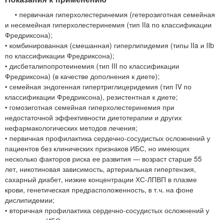
• первичная гиперхолестеринемия (гетерозиготная семейная
и несемейная гиперхолестеринемия (тип IIa по классификации
Фредриксона);
• комбинированная (смешанная) гиперлипидемия (типы IIa и IIb
по классификации Фредриксона);
• дисбеталипопротеинемия (тип III по классификации
Фредриксона) (в качестве дополнения к диете);
• семейная эндогенная гипертриглицеридемия (тип IV по
классификации Фредриксона), резистентная к диете;
• гомозиготная семейная гиперхолестеринемия при
недостаточной эффективности диетотерапии и других
нефармакологических методов лечения;
• первичная профилактика сердечно-сосудистых осложнений у
пациентов без клинических признаков ИБС, но имеющих
несколько факторов риска ее развития — возраст старше 55
лет, никотиновая зависимость, артериальная гипертензия,
сахарный диабет, низкие концентрации ХС-ЛПВП в плазме
крови, генетическая предрасположенность, в т.ч. на фоне
дислипидемии;
• вторичная профилактика сердечно-сосудистых осложнений у