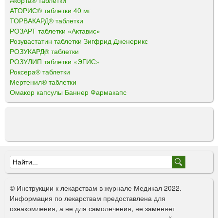
АТОРИС® таблетки 40 мг
ТОРВАКАРД® таблетки
РОЗАРТ таблетки «Актавис»
Розувастатин таблетки Зигфрид Дженерикс
РОЗУКАРД® таблетки
РОЗУЛИП таблетки «ЭГИС»
Роксера® таблетки
Мертенил® таблетки
Омакор капсулы Баннер Фармакапс
Ф
о
© Инструкции к лекарствам в журнале Медикал 2022.
р
Информация по лекарствам предоставлена для
ознакомления, а не для самолечения, не заменяет
м