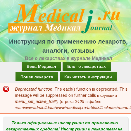
Перейти
к
основному
содержанию
Инструкция по применению лекарств,
аналоги, отзывы
Все о лекарствах в журнале Медикал
Г
Весь Медикал
Блог о лекарствах
л
Поиск лекарств
Как читать инструкции
а
Deprecated function
: The each() function is deprecated. This
Сообщение
в
message will be suppressed on further calls в функции
об
menu_set_active_trail()
(строка
2405
в файле
н
/var/www/admini/data/www/medicalj.ru/tabletki/includes/menu.i
ошибке
о
е
Только официальные инструкции по применению
лекарственных средств! Инструкции к лекарствам на