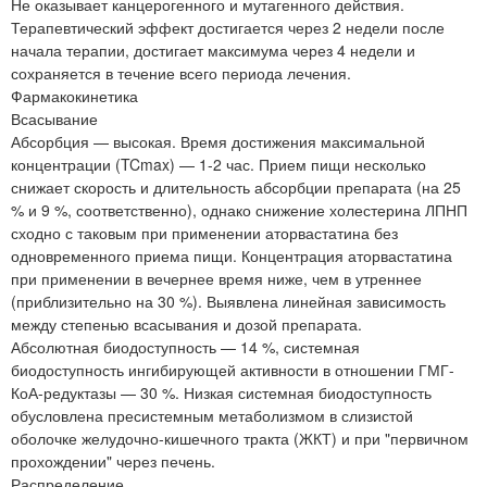
Не оказывает канцерогенного и мутагенного действия.
Терапевтический эффект достигается через 2 недели после
начала терапии, достигает максимума через 4 недели и
сохраняется в течение всего периода лечения.
Фармакокинетика
Всасывание
Абсорбция — высокая. Время достижения максимальной
концентрации (TCmax) — 1-2 час. Прием пищи несколько
снижает скорость и длительность абсорбции препарата (на 25
% и 9 %, соответственно), однако снижение холестерина ЛПНП
сходно с таковым при применении аторвастатина без
одновременного приема пищи. Концентрация аторвастатина
при применении в вечернее время ниже, чем в утреннее
(приблизительно на 30 %). Выявлена линейная зависимость
между степенью всасывания и дозой препарата.
Абсолютная биодоступность — 14 %, системная
биодоступность ингибирующей активности в отношении ГМГ-
КоА-редуктазы — 30 %. Низкая системная биодоступность
обусловлена пресистемным метаболизмом в слизистой
оболочке желудочно-кишечного тракта (ЖКТ) и при "первичном
прохождении" через печень.
Распределение