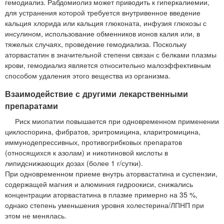
гемодиализ. Рабдомиолиз может приводить к гиперкалиемии,
для устранения которой требуется внутривенное введение
кальция хлорида или кальция глюконата, инфузия глюкозы с
инсулином, использование обменников ионов калия или, в
тяжелых случаях, проведение гемодиализа. Поскольку
аторвастатин в значительной степени связан с белками плазмы
крови, гемодиализ является относительно малоэффективным
способом удаления этого вещества из организма.
Взаимодействие с другими лекарственными
препаратами
Риск миопатии повышается при одновременном применении
циклоспорина, фибратов, эритромицина, кларитромицина,
иммунодепрессивных, противогрибковых препаратов
(относящихся к азолам) и никотиновой кислоты в
липидснижающих дозах (более 1 г/сутки).
При одновременном приеме внутрь аторвастатина и суспензии,
содержащей магния и алюминия гидроокиси, снижались
концентрации аторвастатина в плазме примерно на 35 %,
однако степень уменьшения уровня холестерина/ЛПНП при
этом не менялась.