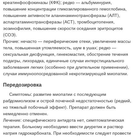
креатинфосфокиназы (КФК); редко — альбуминурия,
повышение концентрации гликозилированного гемоглобина,
повышение активности аланинаминотрансферазы (АЛТ),
аспартатаминотрансферазы (АСТ), тромбоцитопения,
эозинофилия, повышение скорости оседания эритроцитов
(СОЭ).
Прочие: нечасто — периферические отеки, увеличение массы
тела, повышенная утомляемость, шум в ушах; редко —
сексуальная дисфункция, гинекомастия, обострение течения
подагры, лихорадка, единичные случаи интерстициального
заболевания легких (особенно при длительном применении),
случаи иммуноопосредованной некротизирующей миопатии.
Передозировка
Симптомы: развитие миопатии с последующим
рабдомиолизом и острой почечной недостаточностью (редкий,
но тяжелый побочный эффект). Препарат должен быть
немедленно отменен.
Лечение: специфического антидота нет, симптоматическая
терапия. Больному необходимо ввести диуретик и раствор
натрия гидрокарбоната. При необходимости следует провести