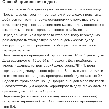
Способ применения и дозы
Внутрь, в любое время суток, независимо от приема пищи.
Перед началом терапии препаратом Атор следует попытаться
добиться контроля гиперхолестеринемии с помощью диеты,
физических упражнений и снижения массы тела у пациентов с
ожирением, а также терапией основного заболевания.
Перед применением препарата Атор больному необходимо
рекомендовать стандартную гиполипидемическую диету,
которую он должен продолжать соблюдать в течение всего
периода терапии.
Начальная доза препарата Атор составляет 10 мг 1 раз в сутки.
Доза варьирует от 10 до 80 мг 1 раз/сут. Дозу подбирают с
учетом исходных концентраций холестерина/ЛПНП, цели
терапии и индивидуального эффекта. В начале лечения и/или
во время повышения дозы препарата необходимо каждые 2-4
недели контролировать концентрацию липидов в плазме крови
и соответствующим образом корригировать дозу. Максимальная
суточная доза — 80 мг в 1 прием.
Первичная (гетерозиготная наследственная и полигенная)
гиперхолестеринемия (тип IIa) и смешанная гиперлипидемия
(тип IIb).