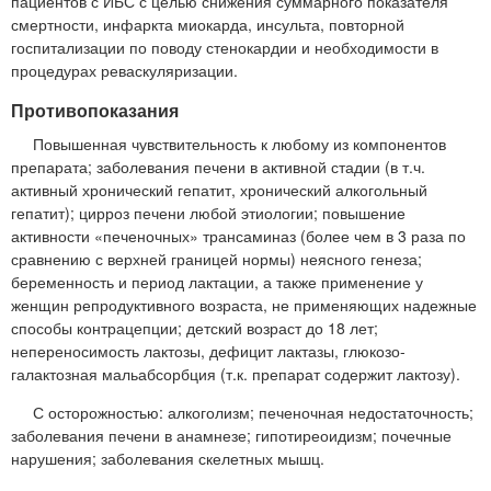
пациентов с ИБС с целью снижения суммарного показателя
смертности, инфаркта миокарда, инсульта, повторной
госпитализации по поводу стенокардии и необходимости в
процедурах реваскуляризации.
Противопоказания
Повышенная чувствительность к любому из компонентов
препарата; заболевания печени в активной стадии (в т.ч.
активный хронический гепатит, хронический алкогольный
гепатит); цирроз печени любой этиологии; повышение
активности «печеночных» трансаминаз (более чем в 3 раза по
сравнению с верхней границей нормы) неясного генеза;
беременность и период лактации, а также применение у
женщин репродуктивного возраста, не применяющих надежные
способы контрацепции; детский возраст до 18 лет;
непереносимость лактозы, дефицит лактазы, глюкозо-
галактозная мальабсорбция (т.к. препарат содержит лактозу).
С осторожностью: алкоголизм; печеночная недостаточность;
заболевания печени в анамнезе; гипотиреоидизм; почечные
нарушения; заболевания скелетных мышц.