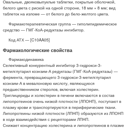
Овальные, двояковыпуклые таблетки, покрытые оболочкой,
белого цвета с риской на одной стороне, 18 мм × 8 мм; вид
таблеток на изломе — от белого до бело-желтого цвета.
Фармакотерапевтическая группа — гиполипидемическое
средство — ГМГ-КоА-редуктазы ингибитор.
Код АТХ — [C10AA05]
Фармакологические свойства
Фармакодинамика
Селективный конкурентный ингибитор 3-гидрокси-3-
метилглутарил коэнзим-А редуктазы (ГМГ-КоА-редуктазы) —
фермента, превращающего 3-гидрокси-3-метилглутарил
коэнзим-А в мевалоновую кислоту, являющуюся
предшественником стеролов, включая холестерин.
Триглицериды и холестерин в печени включаются в состав
липопротеинов очень низкой плотности (ЛПОНП), поступают в
плазму крови и транспортируются в периферические ткани.
Липопротеины низкой плотности (ЛПНП) образуются из ЛПОНП
в ходе взаимодействия с рецепторами ЛПНП.
Снижает концентрацию холестерина и липопротеинов в плазме