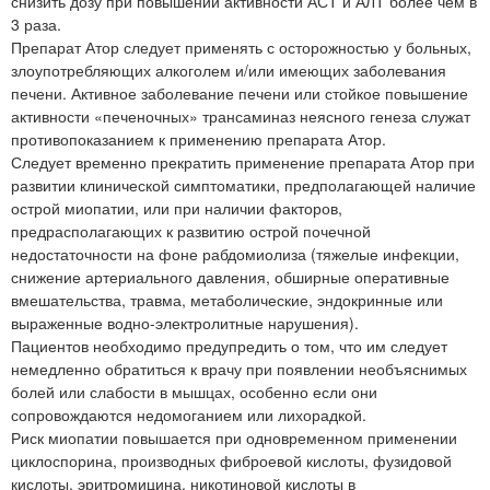
снизить дозу при повышении активности АСТ и АЛТ более чем в
3 раза.
Препарат Атор следует применять с осторожностью у больных,
злоупотребляющих алкоголем и/или имеющих заболевания
печени. Активное заболевание печени или стойкое повышение
активности «печеночных» трансаминаз неясного генеза служат
противопоказанием к применению препарата Атор.
Следует временно прекратить применение препарата Атор при
развитии клинической симптоматики, предполагающей наличие
острой миопатии, или при наличии факторов,
предрасполагающих к развитию острой почечной
недостаточности на фоне рабдомиолиза (тяжелые инфекции,
снижение артериального давления, обширные оперативные
вмешательства, травма, метаболические, эндокринные или
выраженные водно-электролитные нарушения).
Пациентов необходимо предупредить о том, что им следует
немедленно обратиться к врачу при появлении необъяснимых
болей или слабости в мышцах, особенно если они
сопровождаются недомоганием или лихорадкой.
Риск миопатии повышается при одновременном применении
циклоспорина, производных фиброевой кислоты, фузидовой
кислоты, эритромицина, никотиновой кислоты в