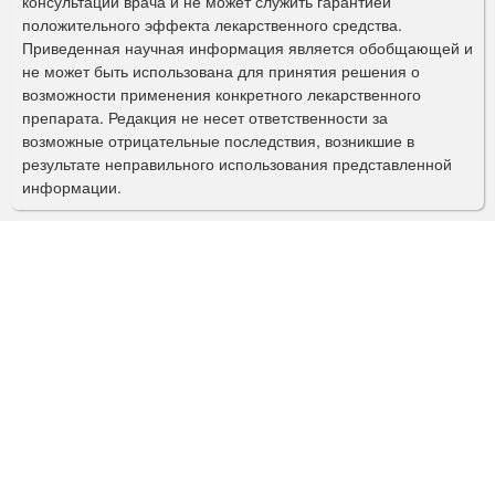
консультации врача и не может служить гарантией
а
положительного эффекта лекарственного средства.
Приведенная научная информация является обобщающей и
п
не может быть использована для принятия решения о
о
возможности применения конкретного лекарственного
препарата. Редакция не несет ответственности за
и
возможные отрицательные последствия, возникшие в
с
результате неправильного использования представленной
информации.
к
а