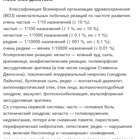
Классификация Всемирной организации здравоохранения
(ВОЗ) нежелательных побочных реакций по частоте развития:
очень частые — 1/10 назначений (≥ 10 %);
частые — 1/100 назначений (≥ 1 %, но < 10 %);
нечастые — 1/1000 назначений (≥ 0,1 %, но < 1 %);
редкие — 1/10000 назначений (≥ 001 %, но < 0,1 %);
очень редкие — менее 1/10000 назначений (< 0,01 %)
Аллергические реакции: нечасто — кожный зуд, сыпь,
крапивница, анафилактические реакции, полиморфная
экссудативная эритема (в том числе синдром Стивенса-
Джонсона), токсический эпидермальный некролиз (синдром
Лайелла), буллезная сыпь; редко — контактный дерматит,
ангионевротический отек, отек лица, волчаночноподобный
синдром, васкулит, фотосенсибилизация, мультиформная
экссудативная эритема.
Со стороны нервной системы: часто — головная боль,
астенический синдром; нечасто — головокружение,
недомогание, потеря или снижение памяти, парестезия,
периферическая нейропатия, гипестезия; редко — нарушения
сна, включая бессонницу и «кошмарные» сновидения,
эмоциональная лабильность, атаксия, гиперкинезы, депрессия,