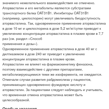
значимого нежелательного взаимодействия не отмечено.
Аторвастатин и его метаболиты являются субстратами
транспортного белка OAT31B1. Ингибиторы OAT31B1
(например, циклоспорин) могут увеличивать биодоступность
аторвастатина. Так, одновременное применение аторвастатина
в дозе 10 мг и циклоспорина в дозе 5,2 мг/кг/сутки приводит к
увеличению концентрации аторвастатина в плазме крови в 7,7
раз (см. раздел «Способ
применения и дозы»).
Одновременное применение аторвастатина в дозе 40 мг с
дилтиаземом в дозе 240 мг приводит к увеличению
концентрации аторвастатина в плазме крови.
Аторвастатин не влияет на фармакокинетику феназона,
поэтому взаимодействие с другими препаратами,
метаболизирующимися теми же изофермента, не ожидается.
Отмечали случаи развития рабдомиолиза у пациентов,
принимающих одновременно фузидовую кислоту и
аторвастатин. За пациентами следует наблюдать и учитывать,
что временная отмена аторвастатина может быть
целесообразной.
Особые указания