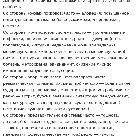
слабость.
Со стороны кожных покровов: часто — алопеция; повышенное
потоотделение, экзема, себорея, экхимозы, ксеродермия,
петехии.
Со стороны мочеполовой системы: часто — урогенитальные
инфекции, периферические отеки, редко — дизурия (в т.ч.
поллакиурия, никтурия, недержание мочи или задержка
мочеиспускания, императивные позывы на мочеиспускание),
цистит, гематурия, вагинальное кровотечение, мочекаменная
болезнь, метроррагия, эпидидимит, снижение либидо,
импотенция нарушение эякуляции.
Со стороны опорно-двигательного аппарата: часто —
ревматическая полимиалгия, миалгия; нечасто — боль в спине,
судороги мышц ног, миозит, миопатия, артралгия, рабдомиолиз;
редко — артрит, бурсит, мышечный гипертонус, тендосиновит,
контрактуры суставов, припухлость суставов, тендопатия (в
некоторых случаях с разрывом сухожилия).
Со стороны предварительной системы: часто — тошнота,
диарея, боль в животе, диспепсия, метеоризм, запор; нечасто
— рвота, анорексия или повышение аппетита, гепатит,
панкреатит, холестатическая желтуха; редко — изжога,