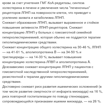
крови за счет угнетения ГМГ-КоА-редуктазы, синтеза
холестерина в печени и увеличения числа "печеночных"
рецепторов ЛПНП на поверхности клеток, что приводит к
усилению захвата и катаболизма ЛПНП.
Снижает образование ЛПНП, вызывает выраженное и стойкое
повышение активности ЛПНП-рецепторов. Снижает
концентрацию ЛПНП у больных с гомозиготной семейной
гиперхолестеринемией, которая обычно не поддается терапии
гиполипидемическими средствами.
Снижает концентрацию общего холестерина на 30-46 %, ЛПНП
— на 41-61 %, аполипопротеина B — на 34-50 % и
триглицериды — на 14-33 %; вызывает повышение
концентрацию холестерина-ЛПВП и аполипопротеина A.
Дозозависимо снижает концентрацию ЛПНП у пациентов с
гомозиготной наследственной гиперхолестеринемией,
резистентной к терапии другими гиполипидемическими
средствами.
Достоверно снижает риск развития ишемических осложнений (в
том числе развитие смертности от инфаркта миокарда) на 16 %,
риск повторной госпитализации по поводу стенокардии,
сопровождающейся признаками ишемии миокарда, — на 26 %.