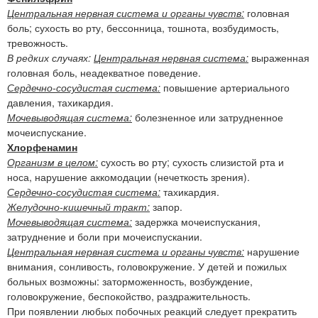
Центральная нервная система и органы чувств:
головная
боль; сухость во рту, бессонница, тошнота, возбудимость,
тревожность.
В редких случаях:
Центральная нервная система:
выраженная
головная боль, неадекватное поведение.
Сердечно-сосудистая система:
повышение артериального
давления, тахикардия.
Мочевыводящая система:
болезненное или затрудненное
мочеиспускание.
Хлорфенамин
Организм в целом:
сухость во рту; сухость слизистой рта и
носа, нарушение аккомодации (нечеткость зрения).
Сердечно-сосудистая система:
тахикардия.
Желудочно-кишечный тракт:
запор.
Мочевыводящая система:
задержка мочеиспускания,
затруднение и боли при мочеиспускании.
Центральная нервная система и органы чувств:
нарушение
внимания, сонливость, головокружение. У детей и пожилых
больных возможны: заторможенность, возбуждение,
головокружение, беспокойство, раздражительность.
При появлении любых побочных реакций следует прекратить