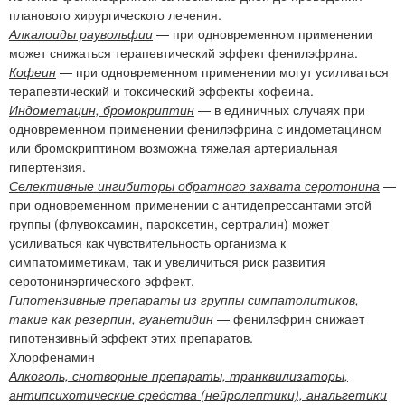
планового хирургического лечения.
Алкалоиды раувольфии
— при одновременном применении
может снижаться терапевтический эффект фенилэфрина.
Кофеин
— при одновременном применении могут усиливаться
терапевтический и токсический эффекты кофеина.
Индометацин, бромокриптин
— в единичных случаях при
одновременном применении фенилэфрина с индометацином
или бромокриптином возможна тяжелая артериальная
гипертензия.
Селективные ингибиторы обратного захвата серотонина
—
при одновременном применении с антидепрессантами этой
группы (флувоксамин, пароксетин, сертралин) может
усиливаться как чувствительность организма к
симпатомиметикам, так и увеличиться риск развития
серотонинэргического эффект.
Гипотензивные препараты из группы симпатолитиков,
такие как резерпин, гуанетидин
— фенилэфрин снижает
гипотензивный эффект этих препаратов.
Хлорфенамин
Алкоголь, снотворные препараты, транквилизаторы,
антипсихотические средства (нейролептики), анальгетики