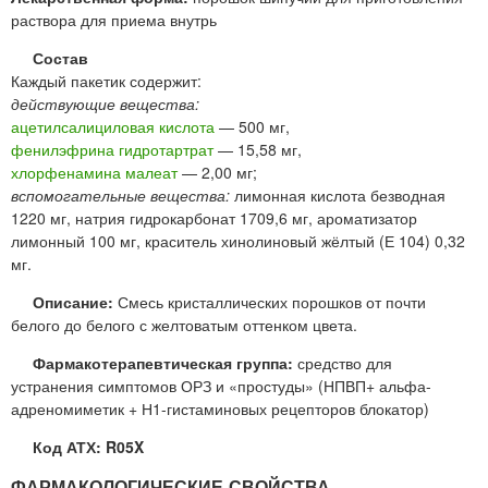
раствора для приема внутрь
Состав
Каждый пакетик содержит:
действующие вещества:
ацетилсалициловая кислота
— 500 мг,
фенилэфрина гидротартрат
— 15,58 мг,
хлорфенамина малеат
— 2,00 мг;
вспомогательные вещества:
лимонная кислота безводная
1220 мг, натрия гидрокарбонат 1709,6 мг, ароматизатор
лимонный 100 мг, краситель хинолиновый жёлтый (Е 104) 0,32
мг.
Описание:
Смесь кристаллических порошков от почти
белого до белого с желтоватым оттенком цвета.
Фармакотерапевтическая группа:
средство для
устранения симптомов ОРЗ и «простуды» (НПВП+ альфа-
адреномиметик + Н1-гистаминовых рецепторов блокатор)
Код АТХ: R05X
ФАРМАКОЛОГИЧЕСКИЕ СВОЙСТВА