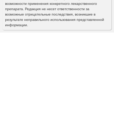
о
возможности применения конкретного лекарственного
препарата. Редакция не несет ответственности за
и
возможные отрицательные последствия, возникшие в
с
результате неправильного использования представленной
информации.
к
а