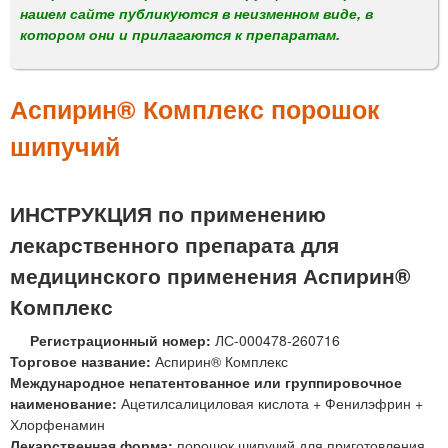
м
нашем сайте публикуются в неизменном виде, в
е
котором они и прилагаются к препаратам.
н
ю
Аспирин® Комплекс порошок
шипучий
ИНСТРУКЦИЯ по применению
лекарственного препарата для
медицинского применения Аспирин®
Комплекс
Регистрационный номер:
ЛС-000478-260716
Торговое название:
Аспирин® Комплекс
Международное непатентованное или группировочное
наименование:
Ацетилсалициловая кислота + Фенилэфрин +
Хлорфенамин
Лекарственная форма:
порошок шипучий для приготовления