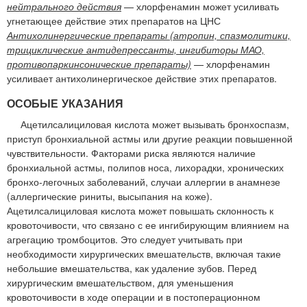
нейтрального действия
— хлорфенамин может усиливать
угнетающее действие этих препаратов на ЦНС
Антихолинергические препараты (атропин, спазмолитики,
трициклические антидепрессанты, ингибиторы МАО,
противопаркинсонические препараты)
— хлорфенамин
усиливает антихолинергическое действие этих препаратов.
ОСОБЫЕ УКАЗАНИЯ
Ацетилсалициловая кислота может вызывать бронхоспазм,
приступ бронхиальной астмы или другие реакции повышенной
чувствительности. Факторами риска являются наличие
бронхиальной астмы, полипов носа, лихорадки, хронических
бронхо-легочных заболеваний, случаи аллергии в анамнезе
(аллергические риниты, высыпания на коже).
Ацетилсалициловая кислота может повышать склонность к
кровоточивости, что связано с ее ингибирующим влиянием на
агрегацию тромбоцитов. Это следует учитывать при
необходимости хирургических вмешательств, включая такие
небольшие вмешательства, как удаление зубов. Перед
хирургическим вмешательством, для уменьшения
кровоточивости в ходе операции и в постоперационном