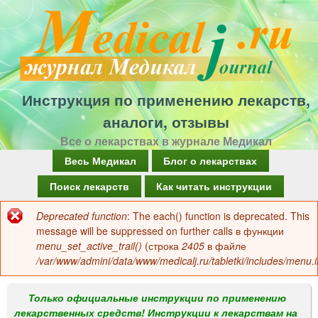
Перейти
к
основному
содержанию
Инструкция по применению лекарств,
аналоги, отзывы
Все о лекарствах в журнале Медикал
Г
Весь Медикал
Блог о лекарствах
л
Поиск лекарств
Как читать инструкции
а
Deprecated function
: The each() function is deprecated. This
Сообщение
в
message will be suppressed on further calls в функции
об
menu_set_active_trail()
(строка
2405
в файле
н
/var/www/admini/data/www/medicalj.ru/tabletki/includes/menu.i
ошибке
о
е
Только официальные инструкции по применению
лекарственных средств! Инструкции к лекарствам на