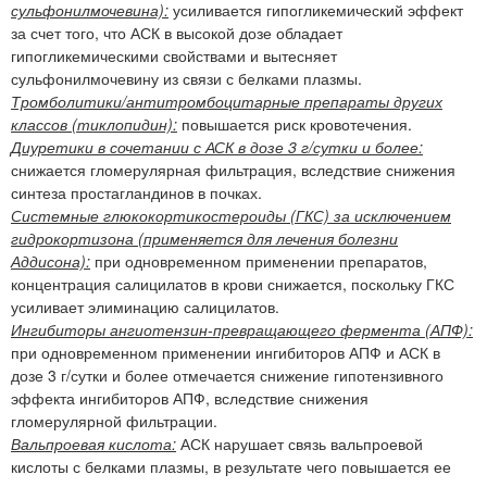
сульфонилмочевина):
усиливается гипогликемический эффект
за счет того, что АСК в высокой дозе обладает
гипогликемическими свойствами и вытесняет
сульфонилмочевину из связи с белками плазмы.
Тромболитики/антитромбоцитарные препараты других
классов (тиклопидин):
повышается риск кровотечения.
Диуретики в сочетании с АСК в дозе 3 г/сутки и более:
снижается гломерулярная фильтрация, вследствие снижения
синтеза простагландинов в почках.
Системные глюкокортикостероиды (ГКС) за исключением
гидрокортизона (применяется для лечения болезни
Аддисона):
при одновременном применении препаратов,
концентрация салицилатов в крови снижается, поскольку ГКС
усиливает элиминацию салицилатов.
Ингибиторы ангиотензин-превращающего фермента (АПФ):
при одновременном применении ингибиторов АПФ и АСК в
дозе 3 г/сутки и более отмечается снижение гипотензивного
эффекта ингибиторов АПФ, вследствие снижения
гломерулярной фильтрации.
Вальпроевая кислота:
АСК нарушает связь вальпроевой
кислоты с белками плазмы, в результате чего повышается ее