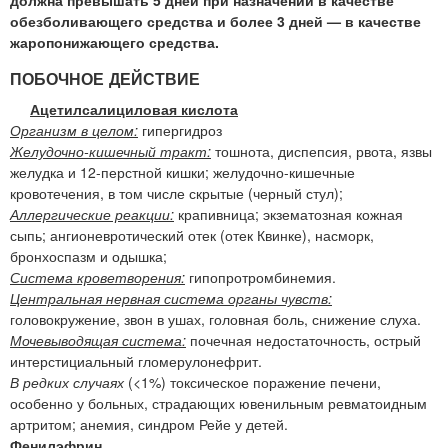
должна превышать 5 дней при назначении в качестве
обезболивающего средства и более 3 дней — в качестве
жаропонижающего средства.
ПОБОЧНОЕ ДЕЙСТВИЕ
Ацетилсалициловая кислота
Организм в целом:
гипергидроз
Желудочно-кишечный тракт:
тошнота, диспепсия, рвота, язвы
желудка и 12-перстной кишки; желудочно-кишечные
кровотечения, в том числе скрытые (черный стул);
Аллергические реакции:
крапивница; экзематозная кожная
сыпь; ангионевротический отек (отек Квинке), насморк,
бронхоспазм и одышка;
Система кроветворения:
гипопротромбинемия.
Центральная нервная система органы чувств:
головокружение, звон в ушах, головная боль, снижение слуха.
Мочевыводящая система:
почечная недостаточность, острый
интерстициальный гломерулонефрит.
В редких случаях
(<1%) токсическое поражение печени,
особенно у больных, страдающих ювенильным ревматоидным
артритом; анемия, синдром Рейе у детей.
Фенилэфрин