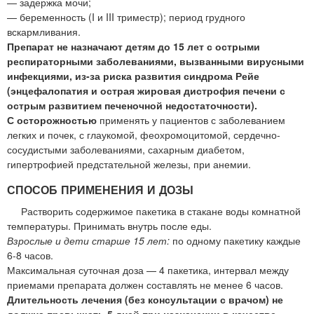
— задержка мочи;
— беременность (I и III триместр); период грудного
вскармливания.
Препарат не назначают детям до 15 лет с острыми
респираторными заболеваниями, вызванными вирусными
инфекциями, из-за риска развития синдрома Рейе
(энцефалопатия и острая жировая дистрофия печени с
острым развитием печеночной недостаточности).
С осторожностью
применять у пациентов с заболеванием
легких и почек, с глаукомой, феохромоцитомой, сердечно-
сосудистыми заболеваниями, сахарным диабетом,
гипертрофией предстательной железы, при анемии.
СПОСОБ ПРИМЕНЕНИЯ И ДОЗЫ
Растворить содержимое пакетика в стакане воды комнатной
температуры. Принимать внутрь после еды.
Взрослые и дети старше 15 лет:
по одному пакетику каждые
6-8 часов.
Максимальная суточная доза — 4 пакетика, интервал между
приемами препарата должен составлять не менее 6 часов.
Длительность лечения (без консультации с врачом) не