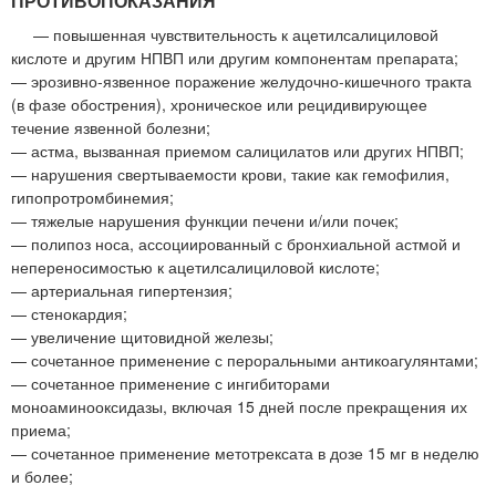
ПРОТИВОПОКАЗАНИЯ
— повышенная чувствительность к ацетилсалициловой
кислоте и другим НПВП или другим компонентам препарата;
— эрозивно-язвенное поражение желудочно-кишечного тракта
(в фазе обострения), хроническое или рецидивирующее
течение язвенной болезни;
— астма, вызванная приемом салицилатов или других НПВП;
— нарушения свертываемости крови, такие как гемофилия,
гипопротромбинемия;
— тяжелые нарушения функции печени и/или почек;
— полипоз носа, ассоциированный с бронхиальной астмой и
непереносимостью к ацетилсалициловой кислоте;
— артериальная гипертензия;
— стенокардия;
— увеличение щитовидной железы;
— сочетанное применение с пероральными антикоагулянтами;
— сочетанное применение с ингибиторами
моноаминооксидазы, включая 15 дней после прекращения их
приема;
— сочетанное применение метотрексата в дозе 15 мг в неделю
и более;