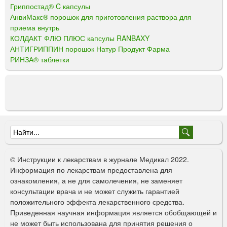
Гриппостад® C капсулы
АнвиМакс® порошок для приготовления раствора для
приема внутрь
КОЛДАКТ ФЛЮ ПЛЮС капсулы RANBAXY
АНТИГРИППИН порошок Натур Продукт Фарма
РИНЗА® таблетки
Ф
о
© Инструкции к лекарствам в журнале Медикал 2022.
р
Информация по лекарствам предоставлена для
ознакомления, а не для самолечения, не заменяет
м
консультации врача и не может служить гарантией
а
положительного эффекта лекарственного средства.
Приведенная научная информация является обобщающей и
п
не может быть использована для принятия решения о