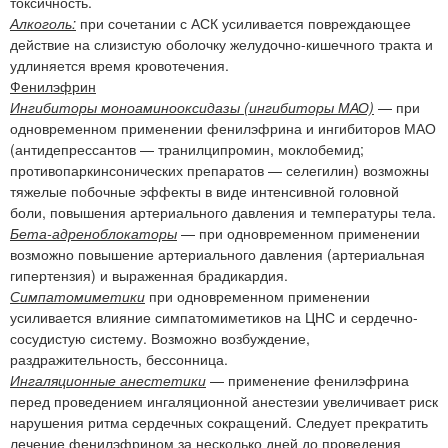
токсичность.
Алкоголь:
при сочетании с АСК усиливается повреждающее
действие на слизистую оболочку желудочно-кишечного тракта и
удлиняется время кровотечения.
Фенилэфрин
Ингибиторы моноаминооксидазы (ингибиторы МАО)
— при
одновременном применении фенилэфрина и ингибиторов МАО
(антидепрессантов — транилципромин, моклобемид;
противопаркинсонических препаратов — селегилин) возможны
тяжелые побочные эффекты в виде интенсивной головной
боли, повышения артериального давления и температуры тела.
Бета-адреноблокаторы
— при одновременном применении
возможно повышение артериального давления (артериальная
гипертензия) и выраженная брадикардия.
Симпатомиметики
при одновременном применении
усиливается влияние симпатомиметиков на ЦНС и сердечно-
сосудистую систему. Возможно возбуждение,
раздражительность, бессонница.
Ингаляционные анестетики
— применение фенилэфрина
перед проведением ингаляционной анестезии увеличивает риск
нарушения ритма сердечных сокращений. Следует прекратить
лечение фенилэфрином за несколько дней до проведения