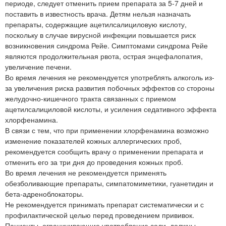
периоде, следует отменить прием препарата за 5-7 дней и
поставить в известность врача. Детям нельзя назначать
препараты, содержащие ацетилсалициловую кислоту,
поскольку в случае вирусной инфекции повышается риск
возникновения синдрома Рейе. Симптомами синдрома Рейе
являются продолжительная рвота, острая энцефалопатия,
увеличение печени.
Во время лечения не рекомендуется употреблять алкоголь из-
за увеличения риска развития побочных эффектов со стороны
желудочно-кишечного тракта связанных с приемом
ацетилсалициловой кислоты, и усиления седативного эффекта
хлорфенамина.
В связи с тем, что при применении хлорфенамина возможно
изменение показателей кожных аллергических проб,
рекомендуется сообщить врачу о применении препарата и
отменить его за три дня до проведения кожных проб.
Во время лечения не рекомендуется применять
обезболивающие препараты, симпатомиметики, гуанетидин и
бета-адреноблокаторы.
Не рекомендуется принимать препарат систематически и с
профилактической целью перед проведением прививок.
Пациенты, ограничивающие употребление соли, должны