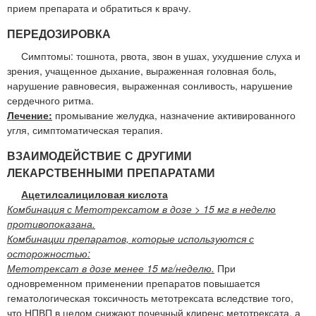
прием препарата и обратиться к врачу.
ПЕРЕДОЗИРОВКА
Симптомы: тошнота, рвота, звон в ушах, ухудшение слуха и
зрения, учащенное дыхание, выраженная головная боль,
нарушение равновесия, выраженная сонливость, нарушение
сердечного ритма.
Лечение:
промывание желудка, назначение активированного
угля, симптоматическая терапия.
ВЗАИМОДЕЙСТВИЕ С ДРУГИМИ
ЛЕКАРСТВЕННЫМИ ПРЕПАРАТАМИ
Ацетилсалициловая кислота
Комбинация с Метотрексатом в дозе > 15 мг в неделю
противопоказана.
Комбинации препаратов, которые используются с
осторожностью:
Метотрексат в дозе менее 15 мг/неделю.
При
одновременном применении препаратов повышается
гематологическая токсичность метотрексата вследствие того,
что НПВП в целом снижают почечный клиренс метотрексата, а