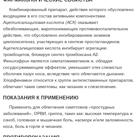
Комбинированный препарат, действие которого обусловлено
входящими в его состав активными компонентами.
Ацетилсалициловая кислота (АСК)
оказывает
обезболивающее, жаропонижающее противовоспалительное
действие, что обусловлено ингибированием энзимов
циклооксигеназ, участвующих в синтезе простагландинов.
Ацетилсалициловая кислота ингибирует агрегацию
тромбоцитов, блокируя синтез тромбоксана А2.
Фенилэфрин
является симпатомиметиком и, обладая
сосудосуживающим эффектом, уменьшает отек слизистых
оболочек пазух носа, вследствие чего облегчается дыхание.
Хлорфенамин
относится к группе антигистаминных препаратов,
облегчает такие симптомы, как чихание и слезотечение.
ПОКАЗАНИЯ К ПРИМЕНЕНИЮ
Применять для облегчения симптомов «простудных
заболеваний», ОРВИ, гриппа, таких как: высокая температура и
озноб, головная и мышечная боль, насморк и/или заложенность
носа, боль в горле и чихание.