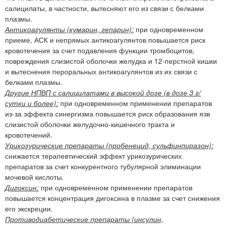
салицилаты, в частности, вытесняют его из связи с белками
плазмы.
Антикоагулянты (кумарин, гепарин):
при одновременном
приеме, АСК и непрямых антикоагулянтов повышается риск
кровотечения за счет подавления функции тромбоцитов,
повреждения слизистой оболочки желудка и 12-перстной кишки
и вытеснения пероральных антикоагулянтов из их связи с
белками плазмы.
Другие НПВП с салицилатами в высокой дозе (в дозе 3 г/
сутки и более):
при одновременном применении препаратов
из-за эффекта синергизма повышается риск образования язв
слизистой оболочки желудочно-кишечного тракта и
кровотечений.
Урикозурические препараты (пробенецид, сульфинпиразон):
снижается терапевтический эффект урикозурических
препаратов за счет конкурентного тубулярной элиминации
мочевой кислоты.
Дигоксин:
при одновременном применении препаратов
повышается концентрация дигоксина в плазме за счет снижения
его экскреции.
Противодиабетические препараты (инсулин,