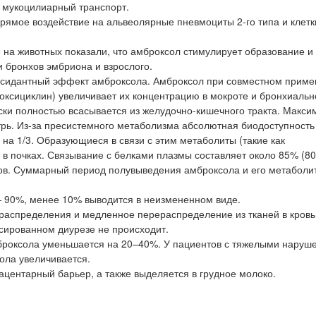
т мукоцилиарный транспорт.
рямое воздействие на альвеолярные пневмоциты 2-го типа и клетк
o на животных показали, что амброксол стимулирует образование и
и бронхов эмбриона и взрослого.
оксидантный эффект амброксола. Амброксол при совместном приме
оксициклин) увеличивает их концентрацию в мокроте и бронхиальн
ки полностью всасывается из желудочно-кишечного тракта. Макси
трь. Из-за пресистемного метаболизма абсолютная биодоступность
на 1/3. Образующиеся в связи с этим метаболиты (такие как
в почках. Связывание с белками плазмы составляет около 85% (8
сов. Суммарный период полувыведения амброксола и его метаболи
 90%, менее 10% выводится в неизмененном виде.
распределения и медленное перераспределение из тканей в кровь
сированном диурезе не происходит.
броксола уменьшается на 20–40%. У пациентов с тяжелыми наруш
ола увеличивается.
ацентарный барьер, а также выделяется в грудное молоко.