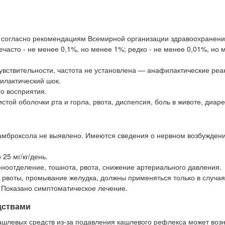
 согласно рекомендациям Всемирной организации здравоохранени
ечасто - не менее 0,1%, но менее 1%; редко - не менее 0,01%, но 
вствительности, частота не установлена — анафилактические реак
филактический шок.
о восприятия.
стой оболочки рта и горла, рвота, диспепсия, боль в животе, диаре
амброксола не выявлено. Имеются сведения о нервном возбуждени
25 мг/кг/день.
оотделение, тошнота, рвота, снижение артериального давления.
 рвоты, промывание желудка, должны применяться только в случа
. Показано симптоматическое лечение.
дствами
шлевых средств из-за подавления кашлевого рефлекса может возн