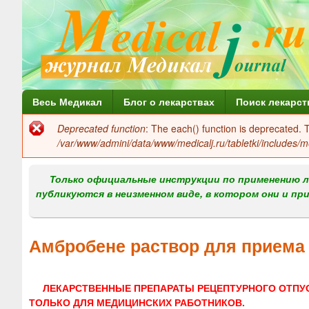
Г
Весь Медикал
Блог о лекарствах
Поиск лекарст
л
Deprecated function
: The each() function is deprecated.
Сообщение
а
/var/www/admini/data/www/medicalj.ru/tabletki/includes/m
об
в
ошибке
Только официальные инструкции по применению л
н
публикуются в неизменном виде, в котором они и пр
о
е
Амбробене раствор для приема 
м
е
ЛЕКАРСТВЕННЫЕ ПРЕПАРАТЫ РЕЦЕПТУРНОГО ОТПУ
н
ТОЛЬКО ДЛЯ МЕДИЦИНСКИХ РАБОТНИКОВ.