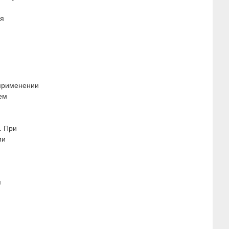
ия
 применении
ем
. При
ии
я