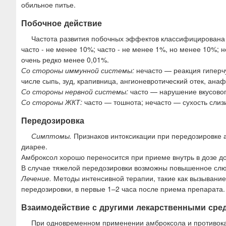
обильное питье.
Побочное действие
Частота развития побочных эффектов классифицирована
часто - не менее 10%; часто - не менее 1%, но менее 10%; н
очень редко менее 0,01%.
Со стороны иммунной системы:
нечасто — реакция гиперчу
числе сыпь, зуд, крапивница, ангионевротический отек, ана
Со стороны нервной системы:
часто — нарушение вкусовог
Со стороны ЖКТ:
часто — тошнота; нечасто — сухость слизи
Передозировка
Симптомы.
Признаков интоксикации при передозировке 
диарее.
Амброксол хорошо переносится при приеме внутрь в дозе до 
В случае тяжелой передозировки возможны повышенное слюн
Лечение.
Методы интенсивной терапии, такие как вызывание
передозировки, в первые 1–2 часа после приема препарата
Взаимодействие с другими лекарственными сре
При одновременном применении амброксола и противока