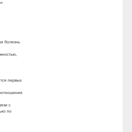
ы.
ая болезнь
жностью,
ется первых
соотношения
вязи с
ько по