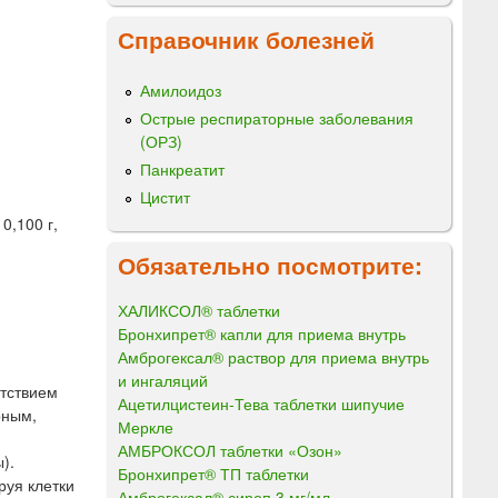
Справочник болезней
Амилоидоз
Острые респираторные заболевания
(ОРЗ)
Панкреатит
Цистит
0,100 г,
Обязательно посмотрите:
ХАЛИКСОЛ® таблетки
Бронхипрет® капли для приема внутрь
Амброгексал® раствор для приема внутрь
и ингаляций
утствием
Ацетилцистеин-Тева таблетки шипучие
рным,
Меркле
АМБРОКСОЛ таблетки «Озон»
).
Бронхипрет® ТП таблетки
руя клетки
Амброгексал® сироп 3 мг/мл