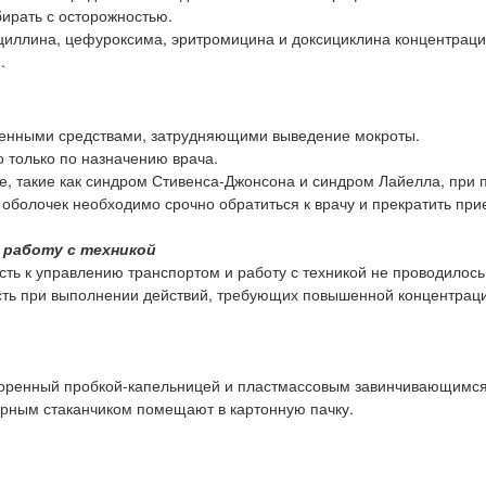
ирать с осторожностью.
циллина, цефуроксима, эритромицина и доксициклина концентрац
.
венными средствами, затрудняющими выведение мокроты.
о только по назначению врача.
, такие как синдром Стивенса-Джонсона и синдром Лайелла, при
оболочек необходимо срочно обратиться к врачу и прекратить при
 работу с техникой
ть к управлению транспортом и работу с техникой не проводилось
сть при выполнении действий, требующих повышенной концентрац
упоренный пробкой-капельницей и пластмассовым завинчивающимс
ерным стаканчиком помещают в картонную пачку.