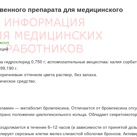
енного препарата для медицинского
ксол
яций
а гидрохлорид 0,750 г;
вспомогательные вещества:
калия сорбат 
99,190 г.
коричневым оттенком цвета раствор, без запаха.
ческое средство.
ламин — метаболит бромгексина. Отличается от бромгексина отс
-транс положении циклогексильного кольца. Обладает секретомото
родолжается в течение 6–12 часов (в зависимости от принятой дозы
лирует серозные клетки желез слизистой оболочки бронхов. Активи