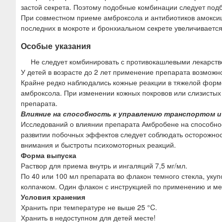
застой секрета. Поэтому подобные комбинации следует подб
При совместном приеме амброксола и антибиотиков амокси
последних в мокроте и бронхиальном секрете увеличивается
Особые указания
Не следует комбинировать с противокашлевыми лекарст
У детей в возрасте до 2 лет применение препарата возможн
Крайне редко наблюдались кожные реакции в тяжелой форме
амброксола. При изменении кожных покровов или слизистых 
препарата.
Влияние на способность к управлению транспортом и
Исследований о влиянии препарата Амбробене на способнос
развитии побочных эффектов следует соблюдать осторожно
внимания и быстроты психомоторных реакций.
Форма выпуска
Раствор для приема внутрь и ингаляций 7,5 мг/мл.
По 40 или 100 мл препарата во флакон темного стекла, ук
колпачком. Один флакон с инструкцией по применению и м
Условия хранения
Хранить при температуре не выше 25 °C.
Хранить в недоступном для детей месте!