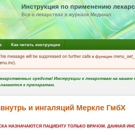
Перейти
Инструкция по применению лекарс
к
Все о лекарствах в журнале Медикал
основному
содержанию
в
Как читать инструкции
 This message will be suppressed on further calls в функции
menu_set_a
enu.inc
).
екарственных средств! Инструкции к лекарствам на нашем 
илагаются к препаратам.
внутрь и ингаляций Меркле ГмбХ
СКА НАЗНАЧАЮТСЯ ПАЦИЕНТУ ТОЛЬКО ВРАЧОМ. ДАННАЯ ИН