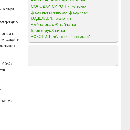
СОЛОДКИ СИРОП «Тульская
и Клара
фармацевтическая фабрика»
КОДЕЛАК ® таблетки
 секрецию
Амброгексал® таблетки
Бронхорус® сироп
нении с
АСКОРИЛ таблетки "Гленмарк"
ом секрете.
мальная
0–90%).
тов
,
ениями