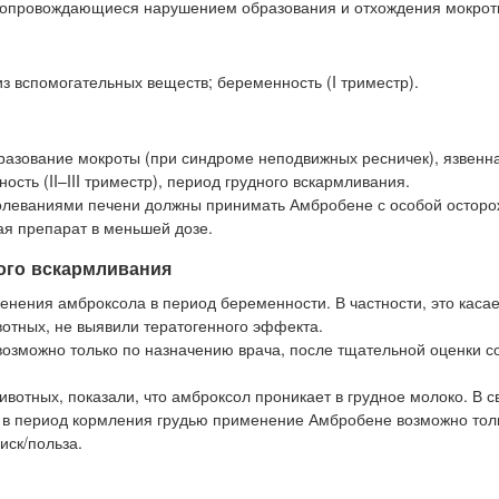
 сопровождающиеся нарушением образования и отхождения мокрот
з вспомогательных веществ; беременность (I триместр).
азование мокроты (при синдроме неподвижных ресничек), язвенн
сть (II–III триместр), период грудного вскармливания.
олеваниями печени должны принимать Амбробене с особой осторо
я препарат в меньшей дозе.
ого вскармливания
нения амброксола в период беременности. В частности, это каса
отных, не выявили тератогенного эффекта.
 возможно только по назначению врача, после тщательной оценки 
отных, показали, что амброксол проникает в грудное молоко. В с
в период кормления грудью применение Амбробене возможно тол
иск/польза.