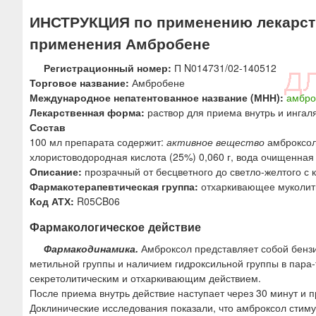
ю
ИНСТРУКЦИЯ по применению лекарств
применения Амбробене
Регистрационный номер:
П N014731/02-140512
Торговое название:
Амбробене
Международное непатентованное название (МНН):
амбро
Лекарственная форма:
раствор для приема внутрь и ингал
Состав
100 мл препарата содержит:
активное вещество
амброксол
хлористоводородная кислота (25%) 0,060 г, вода очищенная 
Описание:
прозрачный от бесцветного до светло-желтого с 
Фармакотерапевтическая группа:
отхаркивающее муколити
Код АТХ:
R05CB06
Фармакологическое действие
Фармакодинамика.
Амброксол представляет собой бензи
метильной группы и наличием гидроксильной группы в пара
секретолитическим и отхаркивающим действием.
После приема внутрь действие наступает через 30 минут и п
Доклинические исследования показали, что амброксол стиму