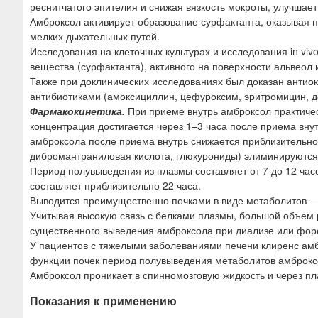
реснитчатого эпителия и снижая вязкость мокроты, улучшае
Амброксол активирует образование сурфактанта, оказывая п
мелких дыхательных путей.
Исследования на клеточных культурах и исследования in viv
вещества (сурфактанта), активного на поверхности альвеол 
Также при доклинических исследованиях был доказан анти
антибиотиками (амоксициллин, цефуроксим, эритромицин, д
Фармакокинетика.
При приеме внутрь амброксол практичес
концентрация достигается через 1–3 часа после приема вну
амброксола после приема внутрь снижается приблизительно 
дибромантраниловая кислота, глюкурониды) элиминируются 
Период полувыведения из плазмы составляет от 7 до 12 ча
составляет приблизительно 22 часа.
Выводится преимущественно почками в виде метаболитов —
Учитывая высокую связь с белками плазмы, большой объем 
существенного выведения амброксола при диализе или фор
У пациентов с тяжелыми заболеваниями печени клиренс ам
функции почек период полувыведения метаболитов амброкс
Амброксол проникает в спинномозговую жидкость и через пл
Показания к применению