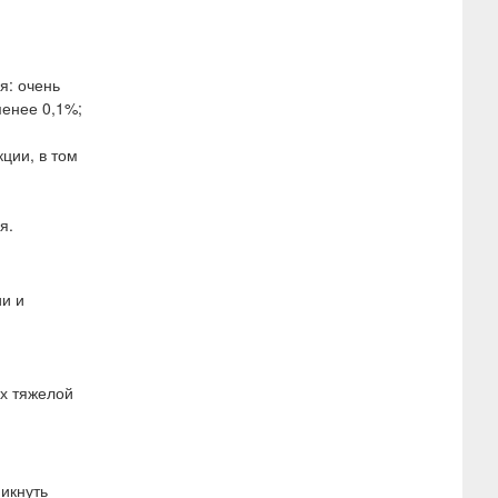
я: очень
менее 0,1%;
ции, в том
я.
и и
ях тяжелой
икнуть