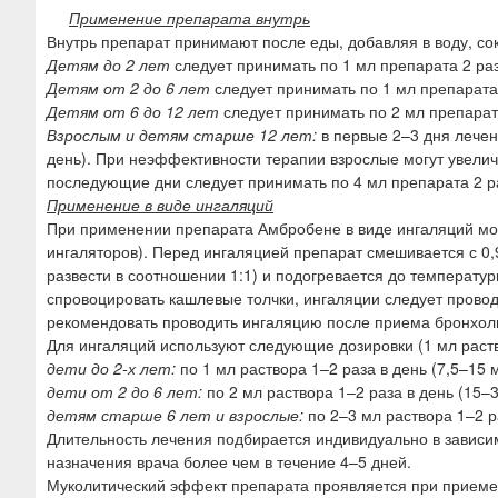
Применение препарата внутрь
Внутрь препарат принимают после еды, добавляя в воду, со
Детям до 2 лет
следует принимать по 1 мл препарата 2 раза
Детям от 2 до 6 лет
следует принимать по 1 мл препарата 3
Детям от 6 до 12 лет
следует принимать по 2 мл препарата
Взрослым и детям старше 12 лет:
в первые 2–3 дня лечен
день). При неэффективности терапии взрослые могут увеличи
последующие дни следует принимать по 4 мл препарата 2 раз
Применение в виде ингаляций
При применении препарата Амбробене в виде ингаляций мо
ингаляторов). Перед ингаляцией препарат смешивается с 0
развести в соотношении 1:1) и подогревается до температу
спровоцировать кашлевые толчки, ингаляции следует прово
рекомендовать проводить ингаляцию после приема бронхол
Для ингаляций используют следующие дозировки (1 мл раств
дети до 2-х лет:
по 1 мл раствора 1–2 раза в день (7,5–15 
дети от 2 до 6 лет:
по 2 мл раствора 1–2 раза в день (15–3
детям старше 6 лет и взрослые:
по 2–3 мл раствора 1–2 ра
Длительность лечения подбирается индивидуально в зависи
назначения врача более чем в течение 4–5 дней.
Муколитический эффект препарата проявляется при приеме 