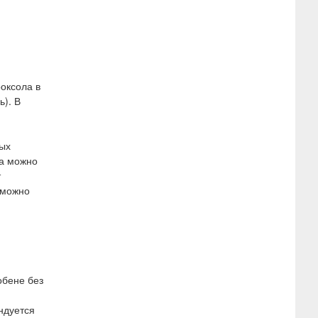
роксола в
ь). В
вых
ха можно
т
 можно
обене без
ндуется