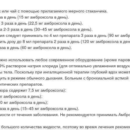
к или чай с помощью прилагаемого мерного стаканчика.
 в день (15 мг амброксола в день).
 раза в день (22,5 мг амброксола в день).
 2-3 раза в день (30–45 мг амброксола в день).
ия следует принимать по 4 мл препарата 3 раза в день (90 мг амб
ть дозу до 8 мл препарата 2 раза в день (120 мг амброксола в ден
а в день (60 мг амброксола в день).
жно использовать любое современное оборудование (кроме паро
,9% раствором натрия хлорида (для оптимально увлажнения возду
ры тела. Поскольку при ингаляционной терапии глубокий вдох може
дить в режиме обычного дыхания. Больным с бронхиальной астмой
итических препаратов.
ора содержит 7,5 мг амброксола):
мг амброксола в день);
0 мг амброксола в день);
за в день (15–45 мг амброксола в день).
мости от течения заболевания. Не рекомендуется принимать Амбр
большого количества жидкости, поэтому во время лечения рекоме