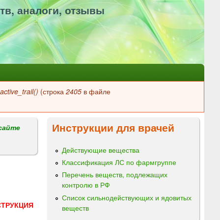
тв, аналоги, отзывы
ctive_trail()
(строка
2405
в файле
Инструкции для врачей
сайте
Действующие вещества
Классификация ЛС по фармгруппе
Перечень веществ, подлежащих
контролю в РФ
Список сильнодействующих и ядовитых
СТРУКЦИЯ
веществ