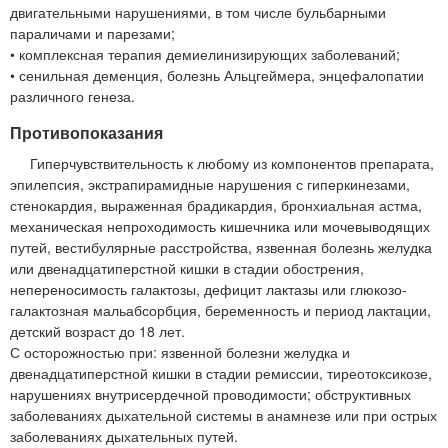
двигательными нарушениями, в том числе бульбарными
параличами и парезами;
• комплексная терапия демиелинизирующих заболеваний;
• сенильная деменция, болезнь Альцгеймера, энцефалопатии
различного генеза.
Противопоказания
Гиперчувствительность к любому из компонентов препарата,
эпилепсия, экстрапирамидные нарушения с гиперкинезами,
стенокардия, выраженная брадикардия, бронхиальная астма,
механическая непроходимость кишечника или мочевыводящих
путей, вестибулярные расстройства, язвенная болезнь желудка
или двенадцатиперстной кишки в стадии обострения,
непереносимость галактозы, дефицит лактазы или глюкозо-
галактозная мальабсорбция, беременность и период лактации,
детский возраст до 18 лет.
С осторожностью при: язвенной болезни желудка и
двенадцатиперстной кишки в стадии ремиссии, тиреотоксикозе,
нарушениях внутрисердечной проводимости; обструктивных
заболеваниях дыхательной системы в анамнезе или при острых
заболеваниях дыхательных путей.