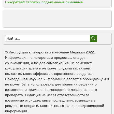
Никоретте® таблетки подъязычные лимонные
Ф
о
© Инструкции к лекарствам в журнале Медикал 2022.
р
Информация по лекарствам предоставлена для
ознакомления, а не для самолечения, не заменяет
м
консультации врача и не может служить гарантией
а
положительного эффекта лекарственного средства.
Приведенная научная информация является обобщающей и
п
не может быть использована для принятия решения о
о
возможности применения конкретного лекарственного
препарата. Редакция не несет ответственности за
и
возможные отрицательные последствия, возникшие в
с
результате неправильного использования представленной
информации.
к