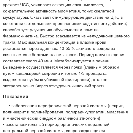
урежает ЧСС, усиливает секрецию слюнных желез,
сократительную активность миометрия, тонус скелетной
мускулатуры. Оказывает стимулирующее действие на ЦНС в
сочетании с отдельными проявлениями седативного действия;
способствует улучшению обучаемости и памяти.
Фармакокинетика. Быстро всасывается из желудочно-кишечного
тракта. Максимальная концентрация в плазме крови
достигается через один час. 40-55 % активного вещества
связывается с белками плазмы крови. Период полувыведения
составляет около 40 мин. Метаболизируется в печени.
Выведение осуществляется через почки (главным образом,
путём канальцевой секреции и только 1/3 препарата
выделяется путём клубочковой фильтрации), а также
экстраренально (через желудочно-кишечный тракт).
Показания
• заболевания периферической нервной системы (неврит,
полиневрит и полинейропатия, полирадикулопатии, миастения
и миастенический синдром различной этиологии);
• восстановительный период органических поражений
центральной нервной системы, сопровождающихся