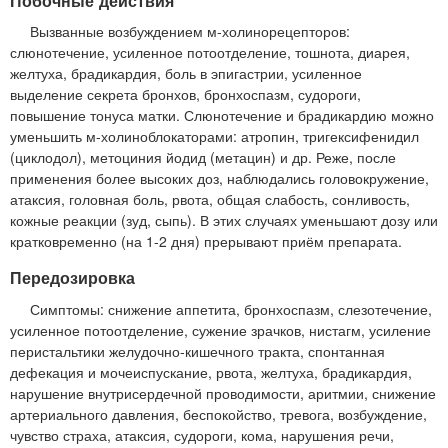
Побочные действия
Вызванные возбуждением м-холинорецепторов:
слюнотечение, усиленное потоотделение, тошнота, диарея,
желтуха, брадикардия, боль в эпигастрии, усиленное
выделение секрета бронхов, бронхоспазм, судороги,
повышение тонуса матки. Слюнотечение и брадикардию можно
уменьшить м-холиноблокаторами: атропин, тригексифенидил
(циклодол), метоциния йодид (метацин) и др. Реже, после
применения более высоких доз, наблюдались головокружение,
атаксия, головная боль, рвота, общая слабость, сонливость,
кожные реакции (зуд, сыпь). В этих случаях уменьшают дозу или
кратковременно (на 1-2 дня) прерывают приём препарата.
Передозировка
Симптомы: снижение аппетита, бронхоспазм, слезотечение,
усиленное потоотделение, сужение зрачков, нистагм, усиление
перистальтики желудочно-кишечного тракта, спонтанная
дефекация и мочеиспускание, рвота, желтуха, брадикардия,
нарушение внутрисердечной проводимости, аритмии, снижение
артериального давления, беспокойство, тревога, возбуждение,
чувство страха, атаксия, судороги, кома, нарушения речи,