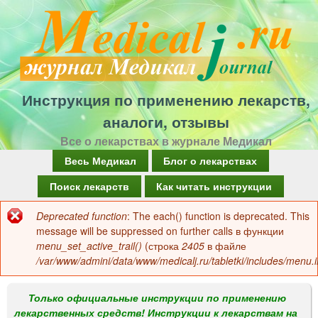
Перейти
к
основному
содержанию
Инструкция по применению лекарств,
аналоги, отзывы
Все о лекарствах в журнале Медикал
Г
Весь Медикал
Блог о лекарствах
л
Поиск лекарств
Как читать инструкции
а
Deprecated function
: The each() function is deprecated. This
Сообщение
в
message will be suppressed on further calls в функции
об
menu_set_active_trail()
(строка
2405
в файле
н
/var/www/admini/data/www/medicalj.ru/tabletki/includes/menu.i
ошибке
о
е
Только официальные инструкции по применению
лекарственных средств! Инструкции к лекарствам на