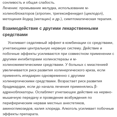
сонливость и общая слабость.
Лечение: промывание желудка, использование м-
холиноблокаторов (атропин, тригексифенидил (циклодол),
метоциния йодид (метацин) и др.), симптоматическая терапия.
Взаимодействие с другими лекарственными
средствами
Усиливает седативный эффект в комбинации со средствами,
угнетающими центральную нервную систему. Действие и
побочные эффекты усиливаются при совместном применении с
другими ингибиторами холинэстеразы и м-
холиномиметическими средствами. У больных с миастенией
увеличивается риск развития холинергического криза, если
применять ипидакрин одновременно с другими
холинергическими средствами. Возрастает риск развития
брадикардии, если до начала лечения применялись β-
адреноблокаторы. Ослабляет угнетающее действие на нервно-
мышечную передачу и проведение возбуждения по
периферическим нервам местных анестетиков,
аминогликозидов, калия хлорида. Алкоголь усиливает побочные
эффекты препарата.