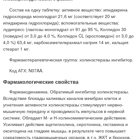
Состав на одну таблетку: активное вещество: ипидакрина
гидрохлорида моногидрат 21,6 мг (соответствует 20 мг
ипидакрина гидрохлорида); вспомогательные вещества:
лудипресс (лактозы моногидрат от 91 до 95 %, Коллидон 30
(повидон) от 3,0 до 4,0 %, Коллидон CL (кросповидон) от 3,0 до
4,0 %) 63,4 мг, карбоксиметилкрахмал натрия 14 мг, кальция
стеарат 1 мг.
Фармакотерапевтическая группа: холинэстеразы ингибитор.
Код АТХ: N07AA.
Фармакологические свойства
Фармакодинамика. Обратимый ингибитор холинэстеразы.
Вследствие блокады калиевых каналов мембран клеток и
угнетения активности холинэстеразы стимулирует нервно-
мышечную передачу и проводимость импульсов в нервной
системе. Обладает М- и Н-холиномиметическим действием.
Усиливает действие ацетилхолина, серотонина, гистамина и
окситоцина на гладкие мышцы, в результате чего повышает
сократимость гладкомышечных органов, в т.ч. ЖКТ и бронхов,