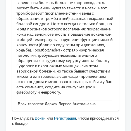
варикозная болезнь болью не сопровождается.
Может быть лишь чувство тяжести в ногах. А вот
тромбофлебит (воспаление стенки вены с
образованием тромба в ней) вызывает выраженный
болевой синдром. Но это всегда не только боль, но
и ряд признаков острого воспаления: покраснение
кожи над веной, отечность, повышение локальной
и общей температуры, нарушение функции нижней
конечности (боли по ходу вены при движениях,
ходьбе). Тромбофлебит - острая хирургическая
патология, требующая незамедлительного
обращения к сосудистому хирургу или флебологу.
Судороги в икроножных мышцах - симптом
варикозной болезни, но также бывают следствием
миозита или травмы, а еще чаще - проявлением
остеохондроза и межпозвонковых грыж. Если у Вас
есть сомнения, сходите на консультацию к
флебологу и неврологу.
Врач терапевт Деркач Лариса Анатольевна
Пожалуйста
Войти
или
Регистрация
, чтобы присоединиться
к беседе.