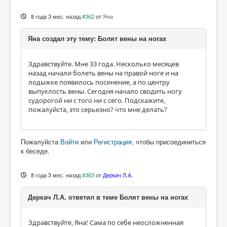
8 года 3 мес. назад
#362
от
Яна
Яна создал эту тему: Болят вены на ногах
Здравствуйте. Мне 33 года. Несколько месяцев
назад начали болеть вены на правой ноге и на
лодыжке появилось посинение, а по центру
выпуклость вены. Сегодня начало сводить ногу
судорогой ни с того ни с сего. Подскажите,
пожалуйста, это серьезно? что мне делать?
Пожалуйста
Войти
или
Регистрация
, чтобы присоединиться
к беседе.
8 года 3 мес. назад
#363
от
Деркач Л.А.
Деркач Л.А. ответил в теме Болят вены на ногах
Здравствуйте, Яна! Сама по себе неосложненная