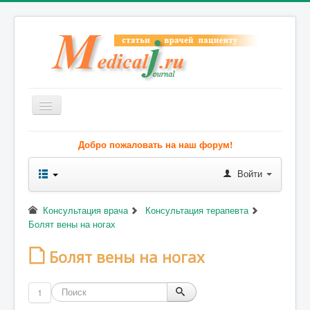
Включить/
выключить
навигацию
Весь Медикал
Добро пожаловать на наш форум!
Симптомы
Войти
Заболевания
Диагностика
Консультация врача
Консультация терапевта
Болят вены на ногах
Лечение
Болят вены на ногах
Советы врача
Форум
1