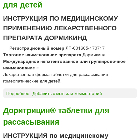
для детей
Т
л
о
я
ИНСТРУКЦИЯ ПО МЕДИЦИНСКОМУ
б
в
р
н
ПРИМЕНЕНИЮ ЛЕКАРСТВЕННОГО
о
у
ПРЕПАРАТА ДОРМИКИНД
п
т
т
р
Регистрационный номер
ЛП-001605-170717
к
и
Торговое наименование препарата
Дормикинд
а
в
Международное непатентованное или группировочное
п
е
наименование
~
л
н
Лекарственная форма таблетки для рассасывания
и
н
гомеопатические для детей.
г
о
л
г
Подробнее
о
Добавить отзыв или комментарий
а
о
Д
з
и
О
Доритрицин® таблетки для
н
в
Р
ы
н
рассасывания
М
е
у
И
Р
т
К
ИНСТРУКЦИЯ по медицинскому
о
р
И