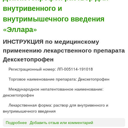
внутривенного и
с
к
внутримышечного введения
е
т
«Эллара»
о
п
ИНСТРУКЦИЯ по медицинскому
р
о
применению лекарственного препарата
ф
Декскетопрофен
е
н
Регистрационный номер: ЛП-005114-191018
-
С
Торговое наименование препарата: Декскетопрофен
З
Международное непатентованное наименование:
т
декскетопрофен
а
б
Лекарственная форма: раствор для внутривенного и
л
внутримышечного введения
е
т
Подробнее
о
Добавить отзыв или комментарий
к