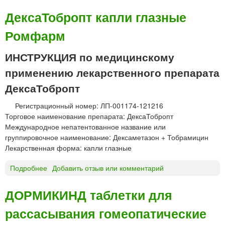
Д
и
е
ДексаТобропт капли глазные
к
Ромфарм
с
к
е
ИНСТРУКЦИЯ по медицинскому
т
применению лекарственного препарата
о
п
ДексаТобропт
р
Регистрационный номер: ЛП-001174-121216
о
Торговое наименование препарата: ДексаТобропт
ф
Международное непатентованное название или
е
группировочное наименование: Дексаметазон + Тобрамицин
н
Лекарственная форма: капли глазные
р
а
Подробнее
о
Добавить отзыв или комментарий
с
Д
т
е
в
ДОРМИКИНД таблетки для
к
о
рассасывания гомеопатические
с
р
а
д