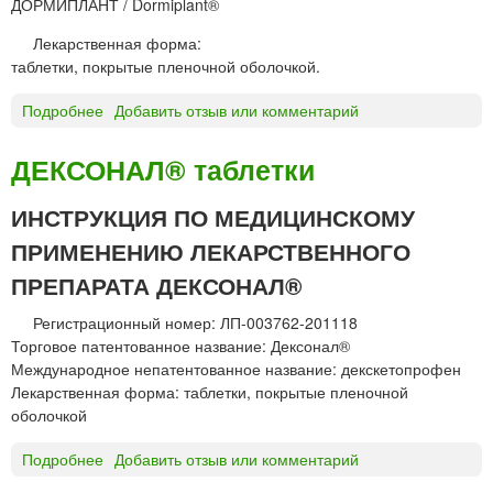
ДОРМИПЛАНТ / Dormiplant®
Лекарственная форма:
таблетки, покрытые пленочной оболочкой.
Подробнее
о
Добавить отзыв или комментарий
Д
О
ДЕКСОНАЛ® таблетки
Р
М
ИНСТРУКЦИЯ ПО МЕДИЦИНСКОМУ
И
ПРИМЕНЕНИЮ ЛЕКАРСТВЕННОГО
П
Л
ПРЕПАРАТА ДЕКСОНАЛ®
А
Н
Регистрационный номер: ЛП-003762-201118
Т
Торговое патентованное название: Дексонал®
т
Международное непатентованное название: декскетопрофен
а
Лекарственная форма: таблетки, покрытые пленочной
б
оболочкой
л
е
Подробнее
о
Добавить отзыв или комментарий
т
Д