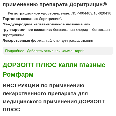
м
и
применению препарата Доритрицин®
Н
ф
м
Д
а
Регистрационное удостоверение:
ЛСР-004409/10-020418
ы
т
р
Торговое название
Доритрицин®
ш
а
м
Международное непатентованное название или
е
б
группировочное название:
бензалкония хлорид + бензокаин +
ч
л
тиротрицин&
н
е
Лекарственная форма:
таблетки для рассасывания
о
т
г
к
Подробнее
о
Добавить отзыв или комментарий
о
и
Д
в
д
о
в
ДОРЗОПТ ПЛЮС капли глазные
л
р
е
я
Ромфарм
и
д
р
т
е
а
р
н
ИНСТРУКЦИЯ по применению
с
и
и
лекарственного препарата для
с
ц
я
а
и
медицинского применения ДОРЗОПТ
«
с
н
Э
ПЛЮС
ы
®
л
в
т