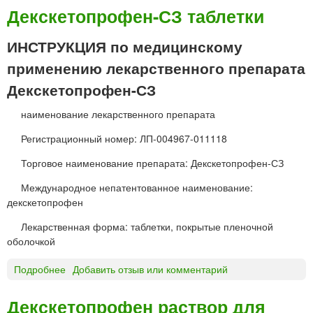
к
Е
Декскетопрофен-СЗ таблетки
и
К
Ш
С
ИНСТРУКЦИЯ по медицинскому
в
О
применению лекарственного препарата
а
Н
б
А
Декскетопрофен-СЗ
е
Л
®
наименование лекарственного препарата
т
Регистрационный номер: ЛП-004967-011118
а
б
Торговое наименование препарата: Декскетопрофен-СЗ
л
е
Международное непатентованное наименование:
т
декскетопрофен
к
Лекарственная форма: таблетки, покрытые пленочной
и
оболочкой
Подробнее
о
Добавить отзыв или комментарий
Д
е
Декскетопрофен раствор для
к