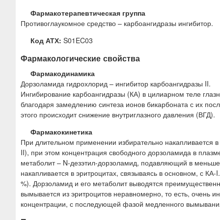
Фармакотерапевтическая группа
Противоглаукомное средство – карбоангидразы ингибитор.
Код АТХ:
S01EC03
Фармакологические свойства
Фармакодинамика
Дорзоламида гидрохлорид – ингибитор карбоангидразы II.
Ингибирование карбоангидразы (КА) в цилиарном теле глазн
благодаря замедлению синтеза ионов бикарбоната с их пос
этого происходит снижение внутриглазного давления (ВГД).
Фармакокинетика
При длительном применении избирательно накапливается в эр
II), при этом концентрация свободного дорзоламида в плаз
метаболит – N-дезэтил-дорзоламид, подавляющий в меньшей
накапливается в эритроцитах, связываясь в основном, с КА-
%). Дорзоламид и его метаболит выводятся преимущественн
вымывается из эритроцитов неравномерно, то есть, очень и
концентрации, с последующей фазой медленного вымывания