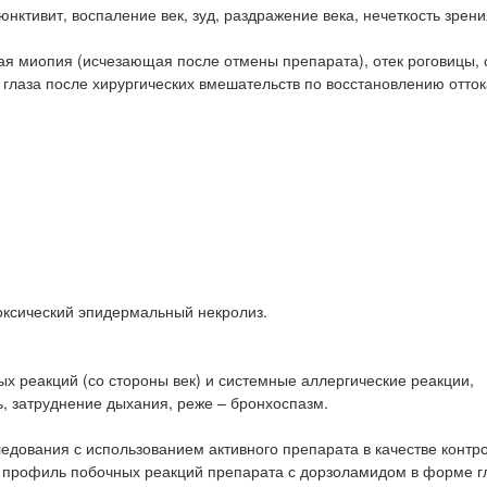
нктивит, воспаление век, зуд, раздражение века, нечеткость зрени
рная миопия (исчезающая после отмены препарата), отек роговицы,
 глаза после хирургических вмешательств по восстановлению отток
оксический эпидермальный некролиз.
ых реакций (со стороны век) и системные аллергические реакции,
ь, затруднение дыхания, реже – бронхоспазм.
едования с использованием активного препарата в качестве контр
т, профиль побочных реакций препарата с дорзоламидом в форме г