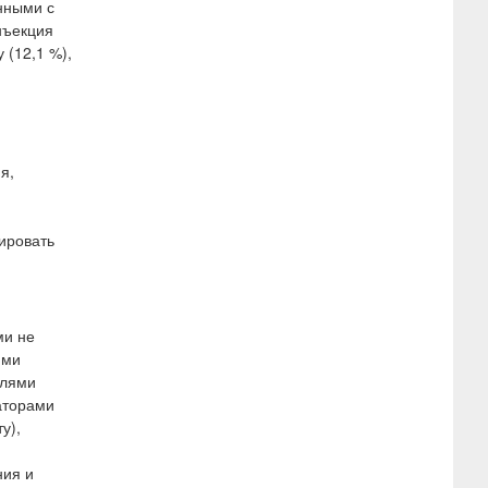
нными с
нъекция
 (12,1 %),
я,
ировать
ми не
ими
плями
аторами
у),
ния и