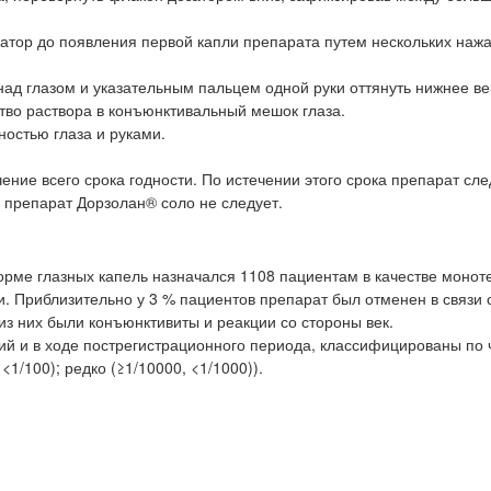
атор до появления первой капли препарата путем нескольких наж
над глазом и указательным пальцем одной руки оттянуть нижнее ве
тво раствора в конъюнктивальный мешок глаза.
ностью глаза и руками.
ние всего срока годности. По истечении этого срока препарат сле
препарат Дорзолан® соло не следует.
орме глазных капель назначался 1108 пациентам в качестве монот
. Приблизительно у 3 % пациентов препарат был отменен в связи
з них были конъюнктивиты и реакции со стороны век.
й и в ходе пострегистрационного периода, классифицированы по 
 <1/100); редко (≥1/10000, <1/1000)).