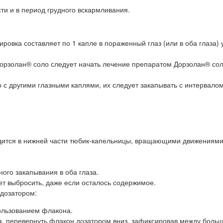
и и в период грудного вскармливания.
овка составляет по 1 капле в пораженный глаз (или в оба глаза) 
Дорзолан® соло следует начать лечение препаратом Дорзолан® сол
 другими глазными каплями, их следует закапывать с интервало
ходится в нижней части тюбик-капельницы, вращающими движениями
ого закапывания в оба глаза.
ет выбросить, даже если осталось содержимое.
дозатором:
ользованием флакона.
ра, перевернуть флакон дозатором вниз, зафиксировав между боль