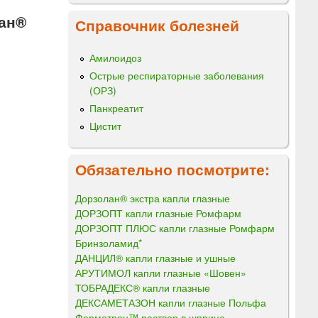
ан®
Справочник болезней
Амилоидоз
Острые респираторные заболевания
(ОРЗ)
Панкреатит
Цистит
Обязательно посмотрите:
Дорзолан® экстра капли глазные
ДОРЗОПТ капли глазные Ромфарм
ДОРЗОПТ ПЛЮС капли глазные Ромфарм
Бринзоламид*
ДАНЦИЛ® капли глазные и ушные
АРУТИМОЛ капли глазные «Шовен»
ТОБРАДЕКС® капли глазные
ДЕКСАМЕТАЗОН капли глазные Польфа
Ферматрон™ раствор в шприце