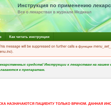
Перейти
Инструкция по применению лекарс
к
Все о лекарствах в журнале Медикал
основному
содержанию
в
Как читать инструкции
 This message will be suppressed on further calls в функции
menu_set_a
enu.inc
).
екарственных средств! Инструкции к лекарствам на нашем 
илагаются к препаратам.
СКА НАЗНАЧАЮТСЯ ПАЦИЕНТУ ТОЛЬКО ВРАЧОМ. ДАННАЯ ИН