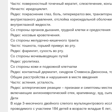
Часто: поверхностный точечный кератит, слезотечение, конъю
Нечасто: иридоциклит.
Редко: покраснение глаз, боль, гиперкератоз век, транзито
внутриглазного давления, отслойка хориоидальной оболочки
внутриглазной жидкости.
Со стороны органов дыхания, грудной клетки и средостения
Редко: носовые кровотечения.
Со стороны желудочно-кишечного тракта
Часто: тошнота, горький привкус во рту.
Редко: фарингит, сухость во рту.
Со стороны мочевыводящих путей
Редко: уролитиаз.
Со стороны кожи и подкожной клетчатки
Редко: контактный дерматит, синдром Стивенса-Джонсона, т
Общие расстройства и нарушения в месте введения
Часто: астения, усталость.
Редко: аллергические реакции – признаки и симптомы местн
включающие ангионевротический отек, крапивницу, зуд, сып
Дети
В ходе 3-месячного двойного слепого мультицентрового иссл
проводимого с участием 184 детей в возрасте младше 6 ле