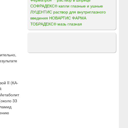
СОФРАДЕКС® капли глазные и ушные
ЛУЦЕНТИС раствор для внутриглазного
введения НОВАРТИС ФАРМА
ТОБРАДЕКС® мазь глазная
ительно,
езультате
й II (КА-
й
 Метаболит
(около 33
оламид
жению