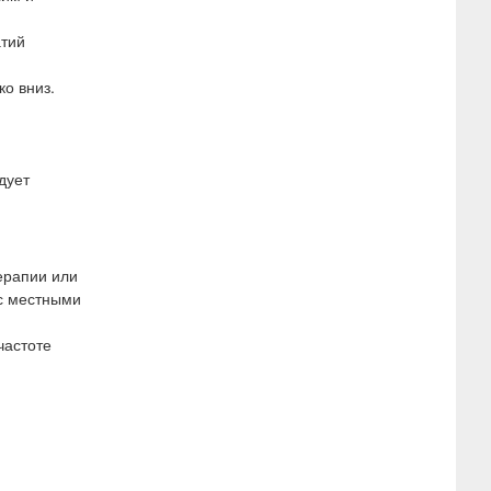
атий
ко вниз.
дует
ерапии или
 с местными
частоте