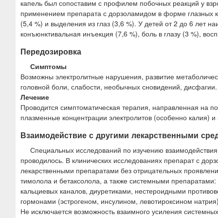
капель был сопоставим с профилем побочных реакций у вз
применением препарата с дорзоламидом в форме глазных ка
(5,4 %) и выделения из глаз (3,6 %). У детей от 2 до 6 лет
конъюнктивальная инъекция (7,6 %), боль в глазу (3 %), восп
Передозировка
Симптомы
Возможны электролитные нарушения, развитие метаболическ
головной боли, слабости, необычных сновидений, дисфагии.
Лечение
Проводится симптоматическая терапия, направленная на п
плазменные концентрации электролитов (особенно калия) и 
Взаимодействие с другими лекарственными сре
Специальных исследований по изучению взаимодействия
проводилось. В клинических исследованиях препарат с дор
лекарственными препаратами без отрицательных проявлений
тимолола и бетаксолола, а также системными препаратами
кальциевых каналов, диуретиками, нестероидными противо
гормонами (эстрогеном, инсулином, левотироксином натрия)
Не исключается возможность взаимного усиления системных