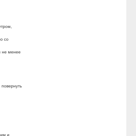
утром,
о со
м не менее
 повернуть
шим и