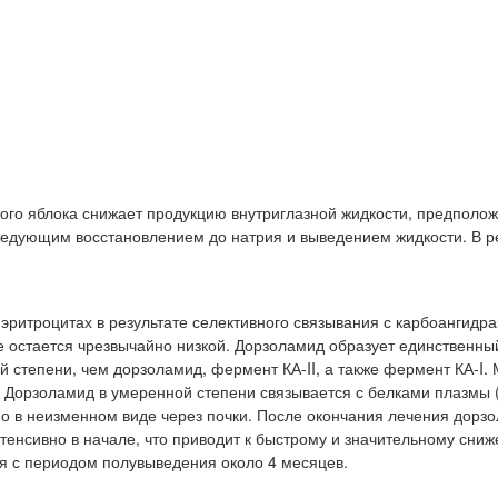
ого яблока снижает продукцию внутриглазной жидкости, предполож
ледующим восстановлением до натрия и выведением жидкости. В р
итроцитах в результате селективного связывания с карбоангидразо
ме остается чрезвычайно низкой. Дорзоламид образует единственны
 степени, чем дорзоламид, фермент КА-II, а также фермент КА-I.
I. Дорзоламид в умеренной степени связывается с белками плазмы 
о в неизменном виде через почки. После окончания лечения дорз
нтенсивно в начале, что приводит к быстрому и значительному сни
 с периодом полувыведения около 4 месяцев.