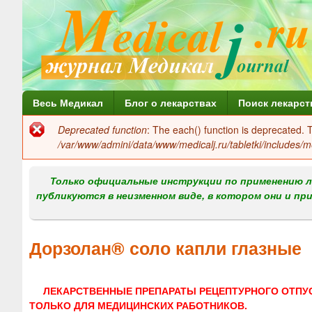
Г
Весь Медикал
Блог о лекарствах
Поиск лекарст
л
Deprecated function
: The each() function is deprecated.
Сообщение
а
/var/www/admini/data/www/medicalj.ru/tabletki/includes/m
об
в
ошибке
Только официальные инструкции по применению л
н
публикуются в неизменном виде, в котором они и пр
о
е
Дорзолан® соло капли глазные
м
е
ЛЕКАРСТВЕННЫЕ ПРЕПАРАТЫ РЕЦЕПТУРНОГО ОТПУ
н
ТОЛЬКО ДЛЯ МЕДИЦИНСКИХ РАБОТНИКОВ.