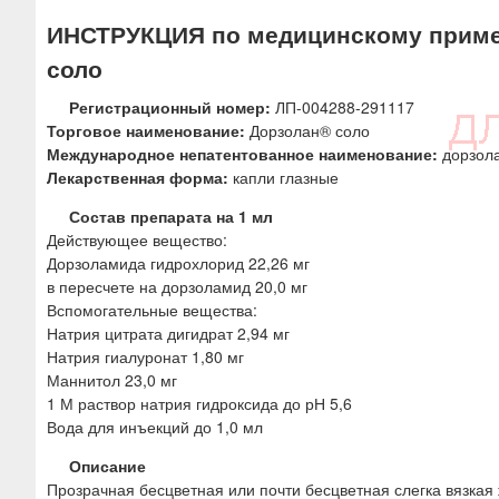
ю
ИНСТРУКЦИЯ по медицинскому приме
соло
Регистрационный номер:
ЛП-004288-291117
Торговое наименование:
Дорзолан® соло
Международное непатентованное наименование:
дорзол
Лекарственная форма:
капли глазные
Состав препарата на 1 мл
Действующее вещество:
Дорзоламида гидрохлорид 22,26 мг
в пересчете на дорзоламид 20,0 мг
Вспомогательные вещества:
Натрия цитрата дигидрат 2,94 мг
Натрия гиалуронат 1,80 мг
Маннитол 23,0 мг
1 М раствор натрия гидроксида до рН 5,6
Вода для инъекций до 1,0 мл
Описание
Прозрачная бесцветная или почти бесцветная слегка вязкая 