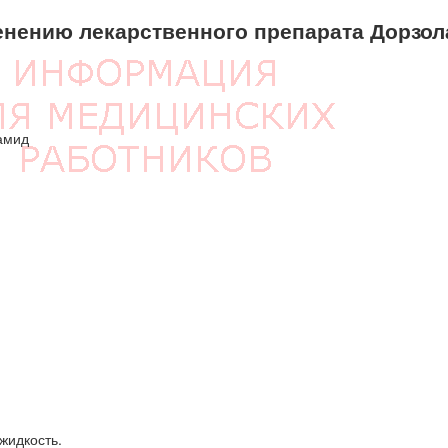
нению лекарственного препарата Дорзол
амид
жидкость.