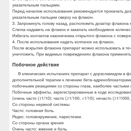
указательным пальцами.
Перед началом использования рекомендуется прокачать доз
указательным пальцем сверху на флакон.
3. Запрокинуть голову назад, расположить дозатор флакона 
Слегка надавить на флакон и закапать необходимое количес
Избегать контактов наконечника открытого флакона с поверх
4. После использования надеть колпачок на флакон.
После вскрытия флакона препарат можно использовать в тече
уничтожить. При видимых повреждениях флакона применять 
Побочное действие
В клинических испытаниях препарат с дорзоламидом в ф
дополнительной терапии к лечению бета-адреноблокаторами
побочными реакциями со стороны глаза, наиболее частыми и
Побочные эффекты, зарегистрированные в ходе исследовани
(очень часто (≥1/10); часто (≥1/100, <1/10); нечасто (≥1/1000,
Со стороны нервной системы
Часто: головная боль.
Редко: головокружение, парестезии.
Со стороны органа зрения
Очень часто: жжение и боль.