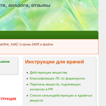
тв, аналоги, отзывы
ctive_trail()
(строка
2405
в файле
Инструкции для врачей
сайте
Действующие вещества
Классификация ЛС по фармгруппе
Перечень веществ, подлежащих
контролю в РФ
Список сильнодействующих и ядовитых
СТРУКЦИЯ
веществ