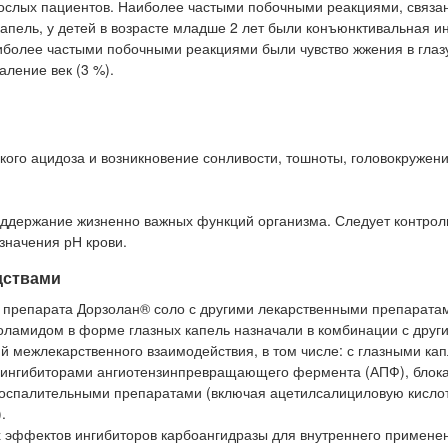
рослых пациентов. Наиболее частыми побочными реакциями, связа
пель, у детей в возрасте младше 2 лет были конъюнктивальная и
 наиболее частыми побочными реакциями были чувство жжения в глазу
аление век (3 %).
ого ацидоза и возникновение сонливости, тошноты, головокружени
оддержание жизненно важных функций организма. Следует контрол
значения рН крови.
дствами
 препарата Дорзолан® соло с другими лекарственными препарата
золамидом в форме глазных капель назначали в комбинации с друг
 межлекарственного взаимодействия, в том числе: с глазными ка
: ингибиторами ангиотензинпревращающего фермента (АПФ), блок
воспалительными препаратами (включая ацетилсалициловую кислот
.
 эффектов ингибиторов карбоангидразы для внутреннего примене