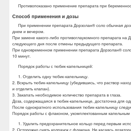
Противопоказано применение препарата при беременност
Способ применения и дозы
При применении препарата Дорзолан® соло обычная дозир
днем и вечером.
При замене какого-либо противоглаукомного препарата на 
следующего дня после отмены предыдущего препарата.
При одновременном применении препарата Дорзолан® соло с
10 минут.
Порядок работы с тюбик-капельницей:
1. Отделить одну тюбик-капельницу.
2. Вскрыть тюбик-капельницу (убедившись, что раствор на
и отделить клапан).
3. Закапать необходимое количество препарата в глаза.
Доза, содержащаяся в тюбик-капельнице, достаточна для одн
После однократного использования тюбик-капельницу следу
Порядок работы с флаконом, укомплектованным капельным 
1. Удалить предохранительное кольцо перед первым исп
2. Осторожно снять колпачок с флакона. Не касаясь дозато