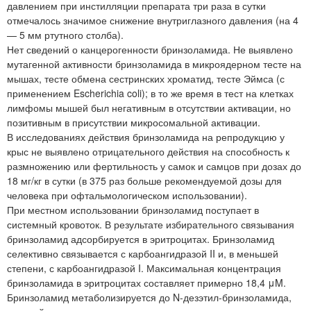
давлением при инстилляции препарата три раза в сутки
отмечалось значимое снижение внутриглазного давления (на 4
— 5 мм ртутного столба).
Нет сведений о канцерогенности бринзоламида. Не выявлено
мутагенной активности бринзоламида в микроядерном тесте на
мышах, тесте обмена сестринских хроматид, тесте Эймса (с
применением Escherichia coli); в то же время в тест на клетках
лимфомы мышей был негативным в отсутствии активации, но
позитивным в присутствии микросомальной активации.
В исследованиях действия бринзоламида на репродукцию у
крыс не выявлено отрицательного действия на способность к
размножению или фертильность у самок и самцов при дозах до
18 мг/кг в сутки (в 375 раз больше рекомендуемой дозы для
человека при офтальмологическом использовании).
При местном использовании бринзоламид поступает в
системный кровоток. В результате избирательного связывания
бринзоламид адсорбируется в эритроцитах. Бринзоламид
селективно связывается с карбоангидразой II и, в меньшей
степени, с карбоангидразой I. Максимальная концентрация
бринзоламида в эритроцитах составляет примерно 18,4 μM.
Бринзоламид метаболизируется до N-дезэтил-бринзоламида,