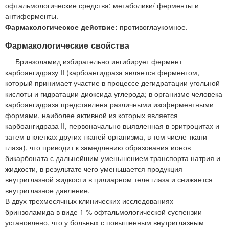
офтальмологические средства; метаболики/ ферменты и
антиферменты.
Фармакологическое действие:
противоглаукомное.
Фармакологические свойства
Бринзоламид избирательно ингибирует фермент
карбоангидразу II (карбоангидраза является ферментом,
который принимает участие в процессе дегидратации угольной
кислоты и гидратации диоксида углерода; в организме человека
карбоангидраза представлена различными изоферментными
формами, наиболее активной из которых является
карбоангидраза II, первоначально выявленная в эритроцитах и
затем в клетках других тканей организма, в том числе ткани
глаза), что приводит к замедлению образования ионов
бикарбоната с дальнейшим уменьшением транспорта натрия и
жидкости, в результате чего уменьшается продукция
внутриглазной жидкости в цилиарном теле глаза и снижается
внутриглазное давление.
В двух трехмесячных клинических исследованиях
бринзоламида в виде 1 % офтальмологической суспензии
установлено, что у больных с повышенным внутриглазным