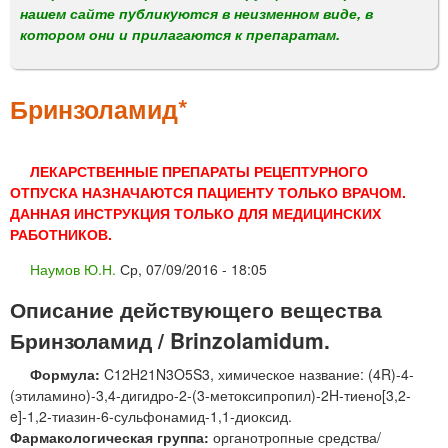
м
нашем сайте публикуются в неизменном виде, в
е
котором они и прилагаются к препаратам.
н
ю
Бринзоламид*
ЛЕКАРСТВЕННЫЕ ПРЕПАРАТЫ РЕЦЕПТУРНОГО
ОТПУСКА НАЗНАЧАЮТСЯ ПАЦИЕНТУ ТОЛЬКО ВРАЧОМ.
ДАННАЯ ИНСТРУКЦИЯ ТОЛЬКО ДЛЯ МЕДИЦИНСКИХ
РАБОТНИКОВ.
Наумов Ю.Н.
Ср, 07/09/2016 - 18:05
Описание действующего вещества
Бринзоламид / Brinzolamidum.
Формула:
C12H21N3O5S3, химическое название: (4R)-4-
(этиламино)-3,4-дигидро-2-(3-метоксипропил)-2H-тиено[3,2-
e]-1,2-тиазин-6-сульфонамид-1,1-диоксид.
Фармакологическая группа:
органотропные средства/