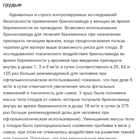
грудью
Адекватных и строго контролируемых исследований
безопасности применения бринзоламида у женщин во время
беременности не проводили. Возможно использование
бринзоламида для лечения беременных при назначении
препарата лечащим врачом, когда предполагаемая польза
терапии для матери выше возможного риска для плода. В
исследованиях токсического воздействия бринзоламида во
время беременности у кроликов при введении препарата
внутрь в дозах 1, 3 и 6 мг/кг в сутки (соответственно в 20, 62 и
125 раз больше рекомендуемой для человека при
офтальмологическом использовании) показано, что при дозе 6
мг/кг в сутки отмечается увеличение числа фетальных
изменений и токсичность для самок. У крыс была понижена
масса тела плодов от самок, которые получали бринзоламид
внутрь во время беременности в дозах 18 мг/кг в сутки (в 375
раз больше рекомендуемой дозы для человека при
офтальмологическом использовании). Уменьшение массы тела
у плодов было пропорционально снижению прибавки в весе у
самок, при этом не отмечалось воздействия на развитие тканей
или органов. Показано, что при пероральном введении