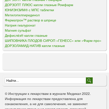
ДОРЗОПТ ПЛЮС капли глазные Ромфарм
ЮНИЭНЗИМ® с МПС таблетки
Метилэтилпиридинол
Ферматрон™ раствор в шприце
Натрия гиалуронат
Магния сульфат
Дефислёз® капли глазные
ШИПОВНИКА ПЛОДОВ СИРОП «ГЕНЕСС» или «Фарм-про»
ДОРЗОЛАМИД-НАТИВ капли глазные
Ф
о
© Инструкции к лекарствам в журнале Медикал 2022.
р
Информация по лекарствам предоставлена для
ознакомления, а не для самолечения, не заменяет
м
консультации врача и не может служить гарантией