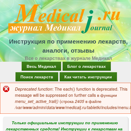
Перейти
к
основному
содержанию
Инструкция по применению лекарств,
аналоги, отзывы
Все о лекарствах в журнале Медикал
Г
Весь Медикал
Блог о лекарствах
л
Поиск лекарств
Как читать инструкции
а
Deprecated function
: The each() function is deprecated. This
Сообщение
в
message will be suppressed on further calls в функции
об
menu_set_active_trail()
(строка
2405
в файле
н
/var/www/admini/data/www/medicalj.ru/tabletki/includes/menu.i
ошибке
о
е
Только официальные инструкции по применению
лекарственных средств! Инструкции к лекарствам на