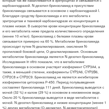
который так же накапливается в эритроцитах и связывается с
карбоангидразой. N-дезэтил-бринзоламид в присутствии
бринзоламида связывается в основном с карбоангидразой I.
Благодаря сродству бринзоламида и его метаболита к
эритроцитам и тканевой карбоангидразе их концентрация в
плазме низкая. В сыворотке крови концентрации бринзоламида
и его метаболита ниже предела количественного определения
(менее 10 нг/мл). Бринзоламид с белками плазмы крови
связывается примерно на 60 %. Метаболизм бринзоламида
происходит путем N-деалкилирования, окисления N-
пропиловой боковой цепи, О-деалкилирования. Основным
метаболитом бринзоламида является N-дезэтил-бринзоламид.
Исследования in vitro показали, что в метаболизме
бринзоламида в основном участвует изофермент CYP3А4, а
также, в меньшей степени, изоферменты CYP2А6, CYP2B6,
CYP2С8 и CYP2С9. Бринзоламид не является ингибитором
изоферментов цитохрома Р-450. Период полувыведения
составляет бринзоламида 111 дней. Бринзоламид выводится с
мочой (32 %) и калом (29 %) в основном в неизменном виде.
Около 20 % бринзоламида выводится в виде метаболитов с
мочой. N-дезэтил-бринзоламид и низкие концентрации (менее 1
%) других метаболитов (О-десметил, N-дезметоксипропил)