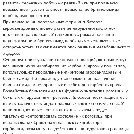
развитии серьезных побочных реакций или при признаках
повышенной чувствительности применение бринзоламида
необходимо прекратить.
При применении пероральных форм ингибиторов
карбоангидразы описано развитие нарушения кислотно-
щелочного равновесия. У пациентов с риском почечной
недостаточности бринзоламид необходимо использовать с
осторожностью, так как имеется риск развития метаболического
ацидоза.
Существует риск усиления системных реакций, которые могут
возникнуть из-за ингибирования карбоангидразы у пациентов,
использующих пероральные ингибиторы карбоангидразы и
бринзоламид. Не рекомендуется совместное назначение
бринзоламида и пероральных ингибиторов карбоангидразы.
Воздействие бринзоламида на функцию эндотелия роговицы у
больных с нарушениями роговицы (в особенности пациентов с
низким количеством эндотелиальных клеток) не изучалось. У
пациентов, которые носят контактные линзы, следует
тщательно контролировать состояние их роговицы при
использовании бринзоламида, так как ингибиторы
карбоангидразы могут воздействовать на гидратацию роговицы.