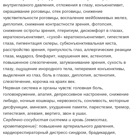
внутриглазного давления, отложения в глазу, конъюнктивит,
окрашивание роговицы, отек роговицы, снижение
чувствительности роговицы, воспаление мейбомиевых желез,
диплопия, снижение контрастности зрения, фотопсия,
снижение остроты зрения, птеригиум, дискомфорт в глазах,
кератоконъюнктивит, «сухой» кератоконъюнктивит, гипестезия
глаза, пигментация склеры, субконъюнктивальная киста,
расстройство зрения, припухлость глаз, аллергические реакции
глаза, мадароз, блефарит, нарушения век, астенопия,
повышенное слезотечение, затуманивание зрения, сухость в
глазу, ощущение инородного тела, гиперемия конъюнктивы,
выделения из глаз, боль в глазах, диплопия, астенопия,
слезотечение, корочка на краях век.
Нервная система и органы чувств: головная боль,
головокружение, апатия, депрессивное настроение, снижение
либидо, ночные кошмары, нервозность, сонливость, моторные
дисфункции, амнезия, ухудшение памяти, парестезии, тремор,
гипестезия, агевзия, вертиго, звон в ушах.
Сердечно-сосудистая система и кровь (гемостаз,
кроветворение):
повышение артериального давления,
кардиореспираторный дистресс-синдром, брадикардия,