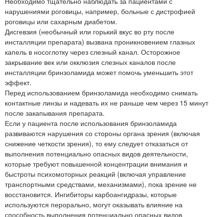
Необходимо тщательно наблюдать за пациентами с
нарушениями роговицы, например, больные с дистрофией
роговицы или сахарным диабетом.
Дисгевзия (необычный или горький вкус во рту после
инсталляции препарата) вызвана проникновением глазных
капель в носоглотку через слезный канал. Осторожное
закрывание век или окклюзия слезных каналов после
инсталляции бринзоламида может помочь уменьшить этот
эффект.
Перед использованием бринзоламида необходимо снимать
контактные линзы и надевать их не раньше чем через 15 минут
после закапывания препарата.
Если у пациента после использования бринзоламида
развиваются нарушения со стороны органа зрения (включая
снижение четкости зрения), то ему следует отказаться от
выполнения потенциально опасных видов деятельности,
которые требуют повышенной концентрации внимания и
быстроты психомоторных реакций (включая управление
транспортными средствами, механизмами), пока зрение не
восстановится. Ингибиторы карбоангидразы, которые
используются перорально, могут оказывать влияние на
способность выполнения потенциально опасных видов