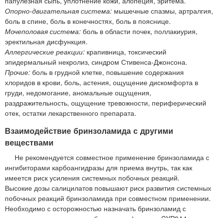
папулезная сыпь, уплотнение кожи, алопеция, эритема.
Опорно-двигательная система:
мышечные спазмы, артралгия,
боль в спине, боль в конечностях, боль в пояснице.
Мочеполовая система:
боль в области почек, поллакиурия,
эректильная дисфункция.
Аллергические реакции:
крапивница, токсический
эпидермальный некролиз, синдром Стивенса-Джонсона.
Прочие:
боль в грудной клетке, повышение содержания
хлоридов в крови, боль, астения, ощущение дискомфорта в
груди, недомогание, аномальные ощущения,
раздражительность, ощущение тревожности, периферический
отек, остатки лекарственного препарата.
Взаимодействие бринзоламида с другими
веществами
Не рекомендуется совместное применение бринзоламида с
ингибиторами карбоангидразы для приема внутрь, так как
имеется риск усиления системных побочных реакций.
Высокие дозы салицилатов повышают риск развития системных
побочных реакций бринзоламида при совместном применении.
Необходимо с осторожностью назначать бринзоламид с