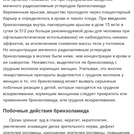
меченого радиоактивным углеродом бринзоламида
беременным крысам, вещество проходило через плацентарный
барьер и определялось в крови и тканях плода. При введении
бринзоламида внутрь лактирующим крысам в дозе 15 мг/кг в
сутки (в 312 раз больше рекомендуемой дозы для человека при
офтальмологическом использовании) не наблюдалось никаких
эффектов, за исключением снижения массы тела у потомков.
Но концентрации меченого радиоактивным углеродом
бринзоламида в молоке были ниже, чем концентрации в крови и
ее сыворотке. Неизвестно, выделяется ли бринзоламид с
грудным молоком кормящих женщин. Учитывая, что многие
лекарственные препараты выделяются с грудном молоком у
женщин и то, что бринзоламид может вызвать серьезные
побочные реакции у детей, которые находятся на грудном
вскармливании, кормящим женщинам следует прекратить или
применение бринзоламида, или грудное вскармливание.
Побочные действия бринзоламида
Орган зрения:
зуд в глазах, кератит, кератопатия,
увеличение эскавации диска зрительного нерва, дефект
эпителия роговицы, нарушение эпителия роговицы, повышение