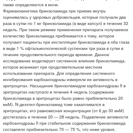
также определяются в моче.
Фармакокинетика бринзоламида при приеме внутрь
оценивалась у здоровых добровольцев, которые получали два
раза в сутки по 1 мг бринзоламида (в виде капсул) в течение 32
недель. При таком режиме применения препарата получаемое
количество бринзоламида приближается к тому, которое
получают пациенты при инстилляции бринзоламида в оба глаза
в виде 1 % офтальмологической суспензии три раза в сутки в
течение продолжительного периода времени. Данное
исследование моделирует системное влияние бринзоламида,
которое возникает при продолжительном местном
использовании препарата. Для определения системного
ингибирования карбоангидразы измеряли ее активность в
эритроцитах. Насыщение бринзоламидом карбоангидразы II в
эритроцитах наступало в течение 4 недель (содержание
бринзоламида в эритроцитах было равно приблизительно 20
мкМ). N-дезэтил-бринзоламид тоже накапливался в
эритроцитах, его равновесная концентрация (от 6 до 30 мкМ)
достигалась в течение 20 — 28 недель. Подавление активности
карбоангидразы II при стабильном содержании бринзоламида
составляло приблизительно 70 — 75 %, что ниже уровня,