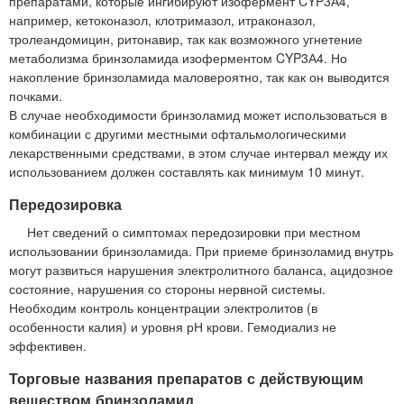
препаратами, которые ингибируют изофермент CYP3А4,
например, кетоконазол, клотримазол, итраконазол,
тролеандомицин, ритонавир, так как возможного угнетение
метаболизма бринзоламида изоферментом CYP3А4. Но
накопление бринзоламида маловероятно, так как он выводится
почками.
В случае необходимости бринзоламид может использоваться в
комбинации с другими местными офтальмологическими
лекарственными средствами, в этом случае интервал между их
использованием должен составлять как минимум 10 минут.
Передозировка
Нет сведений о симптомах передозировки при местном
использовании бринзоламида. При приеме бринзоламид внутрь
могут развиться нарушения электролитного баланса, ацидозное
состояние, нарушения со стороны нервной системы.
Необходим контроль концентрации электролитов (в
особенности калия) и уровня рН крови. Гемодиализ не
эффективен.
Торговые названия препаратов с действующим
веществом бринзоламид