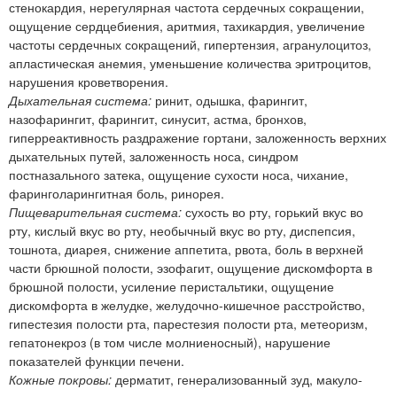
стенокардия, нерегулярная частота сердечных сокращении,
ощущение сердцебиения, аритмия, тахикардия, увеличение
частоты сердечных сокращений, гипертензия, агранулоцитоз,
апластическая анемия, уменьшение количества эритроцитов,
нарушения кроветворения.
Дыхательная система:
ринит, одышка, фарингит,
назофарингит, фарингит, синусит, астма, бронхов,
гиперреактивность раздражение гортани, заложенность верхних
дыхательных путей, заложенность носа, синдром
постназального затека, ощущение сухости носа, чихание,
фаринголарингитная боль, ринорея.
Пищеварительная система:
сухость во рту, горький вкус во
рту, кислый вкус во рту, необычный вкус во рту, диспепсия,
тошнота, диарея, снижение аппетита, рвота, боль в верхней
части брюшной полости, эзофагит, ощущение дискомфорта в
брюшной полости, усиление перистальтики, ощущение
дискомфорта в желудке, желудочно-кишечное расстройство,
гипестезия полости рта, парестезия полости рта, метеоризм,
гепатонекроз (в том числе молниеносный), нарушение
показателей функции печени.
Кожные покровы:
дерматит, генерализованный зуд, макуло-