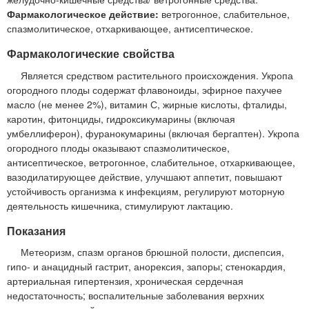
Фармакологическое действие:
ветрогонное, слабительное,
спазмолитическое, отхаркивающее, антисептическое.
Фармакологические свойства
Является средством растительного происхождения. Укропа
огородного плоды содержат флавоноиды, эфирное пахучее
масло (не менее 2%), витамин С, жирные кислоты, фталиды,
каротин, фитонциды, гидроксикумарины (включая
умбеллиферон), фуранокумарины (включая бергаптен). Укропа
огородного плоды оказывают спазмолитическое,
антисептическое, ветрогонное, слабительное, отхаркивающее,
вазодилатирующее действие, улучшают аппетит, повышают
устойчивость организма к инфекциям, регулируют моторную
деятельность кишечника, стимулируют лактацию.
Показания
Метеоризм, спазм органов брюшной полости, диспепсия,
гипо- и анацидный гастрит, анорексия, запоры; стенокардия,
артериальная гипертензия, хроническая сердечная
недостаточность; воспалительные заболевания верхних