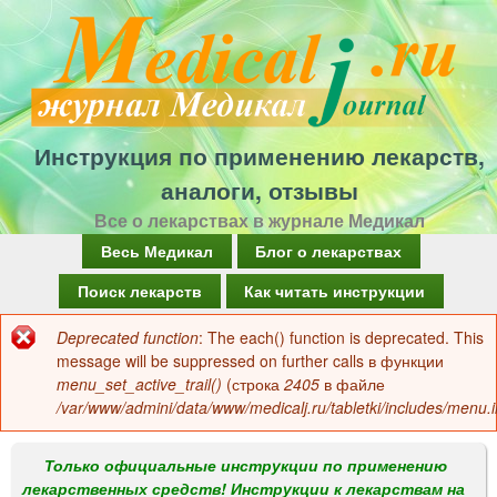
Перейти
к
основному
содержанию
Инструкция по применению лекарств,
аналоги, отзывы
Все о лекарствах в журнале Медикал
Г
Весь Медикал
Блог о лекарствах
л
Поиск лекарств
Как читать инструкции
а
Deprecated function
: The each() function is deprecated. This
Сообщение
в
message will be suppressed on further calls в функции
об
menu_set_active_trail()
(строка
2405
в файле
н
/var/www/admini/data/www/medicalj.ru/tabletki/includes/menu.i
ошибке
о
е
Только официальные инструкции по применению
лекарственных средств! Инструкции к лекарствам на