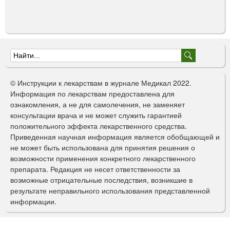
Ф
о
© Инструкции к лекарствам в журнале Медикал 2022.
р
Информация по лекарствам предоставлена для
ознакомления, а не для самолечения, не заменяет
м
консультации врача и не может служить гарантией
а
положительного эффекта лекарственного средства.
Приведенная научная информация является обобщающей и
п
не может быть использована для принятия решения о
о
возможности применения конкретного лекарственного
препарата. Редакция не несет ответственности за
и
возможные отрицательные последствия, возникшие в
с
результате неправильного использования представленной
информации.
к
а