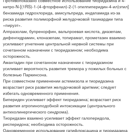
Противопоказано совместное использование тиоридазина и 4-
нитро-N-[(1RS)-1-(4-фторфенил)-2-(1-этилпиперидин-4-ил)этил]
бензамида гидрохлорида, амисульприда, индапамида из-за
риска развития полиморфной желудочковой тахикардии типа
«пируэт».
Алпразолам, бупренорфин, вальпроевая кислота, диазепам,
дифенгидрамин, клоназепам, топирамат, прометазин взаимно
усиливают угнетение центральной нервной системы при
сочетанном назначении с тиоридазином; необходима
осторожность.
Амантадин при сочетанном назначении с тиоридазином
усиливает вероятность развития тремора у пожилых больных с
болезнью Паркинсона.
При совместном применении астемизола и тиоридазина
возрастает риск развития желудочковой аритмии; следует
избегать одновременного применения.
Бипериден усиливает эффект тиоридазина; возрастает риск
развития атропиноподобной интоксикации (центрального
антихолинергического синдрома).
Тиоридазин взаимно усиливает эффект галоперидола,
рисперидона; необходима осторожность.
Одновременное использование гатифлоксацина и тиоридазина