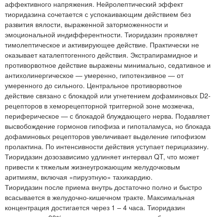
аффективного напряжения. Нейролептический эффект
тиоридазина сочетается с успокаивающим действием без
развития вялости, выраженной заторможенности и
эмоциональной индифферентности. Тиоридазин проявляет
тимолептическое и активирующее действие. Практически не
оказывает каталептогенного действия. Экстрапирамидное и
противорвотное действие выражены минимально, седативное и
антихолинергическое — умеренно, гипотензивное — от
умеренного до сильного. Центральное противорвотное
действие связано с блокадой или угнетением дофаминовых D2-
рецепторов в хеморецепторной триггерной зоне мозжечка,
периферическое — с блокадой блуждающего нерва. Подавляет
высвобождение гормонов гипофиза и гипоталамуса, но блокада
дофаминовых рецепторов увеличивает выделение гипофизом
пролактина. По интенсивности действия уступает перициазину.
Тиоридазин дозозависимо удлиняет интервал QT, что может
привести к тяжелым жизнеугрожающим желудочковым
аритмиям, включая «пируэтную» тахикардию.
Тиоридазин после приема внутрь достаточно полно и быстро
всасывается в желудочно-кишечном тракте. Максимальная
концентрация достигается через 1 – 4 часа. Тиоридазин