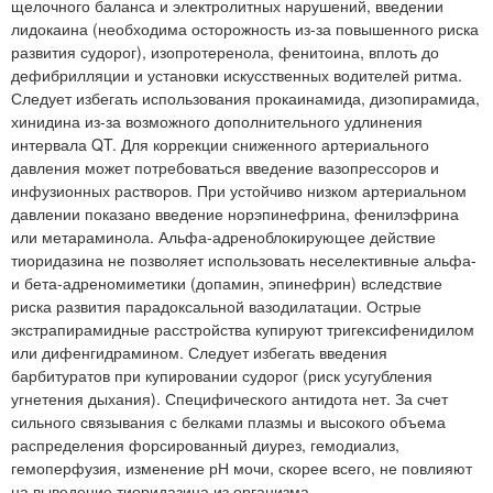
щелочного баланса и электролитных нарушений, введении
лидокаина (необходима осторожность из-за повышенного риска
развития судорог), изопротеренола, фенитоина, вплоть до
дефибрилляции и установки искусственных водителей ритма.
Следует избегать использования прокаинамида, дизопирамида,
хинидина из-за возможного дополнительного удлинения
интервала QT. Для коррекции сниженного артериального
давления может потребоваться введение вазопрессоров и
инфузионных растворов. При устойчиво низком артериальном
давлении показано введение норэпинефрина, фенилэфрина
или метараминола. Альфа-адреноблокирующее действие
тиоридазина не позволяет использовать неселективные альфа-
и бета-адреномиметики (допамин, эпинефрин) вследствие
риска развития парадоксальной вазодилатации. Острые
экстрапирамидные расстройства купируют тригексифенидилом
или дифенгидрамином. Следует избегать введения
барбитуратов при купировании судорог (риск усугубления
угнетения дыхания). Специфического антидота нет. За счет
сильного связывания с белками плазмы и высокого объема
распределения форсированный диурез, гемодиализ,
гемоперфузия, изменение рН мочи, скорее всего, не повлияют
на выведение тиоридазина из организма.