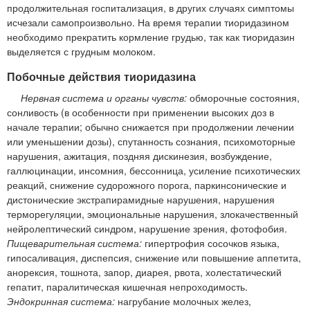
продолжительная госпитализация, в других случаях симптомы
исчезали самопроизвольно. На время терапии тиоридазином
необходимо прекратить кормление грудью, так как тиоридазин
выделяется с грудным молоком.
Побочные действия тиоридазина
Нервная система и органы чувств:
обморочные состояния,
сонливость (в особенности при применении высоких доз в
начале терапии; обычно снижается при продолжении лечении
или уменьшении дозы), спутанность сознания, психомоторные
нарушения, ажитация, поздняя дискинезия, возбуждение,
галлюцинации, инсомния, бессонница, усиление психотических
реакций, снижение судорожного порога, паркинсонические и
дистонические экстрапирамидные нарушения, нарушения
терморегуляции, эмоциональные нарушения, злокачественный
нейролептический синдром, нарушение зрения, фотофобия.
Пищеварительная система:
гипертрофия сосочков языка,
гипосаливация, диспепсия, снижение или повышение аппетита,
анорексия, тошнота, запор, диарея, рвота, холестатический
гепатит, паралитическая кишечная непроходимость.
Эндокринная система:
нагрубание молочных желез,