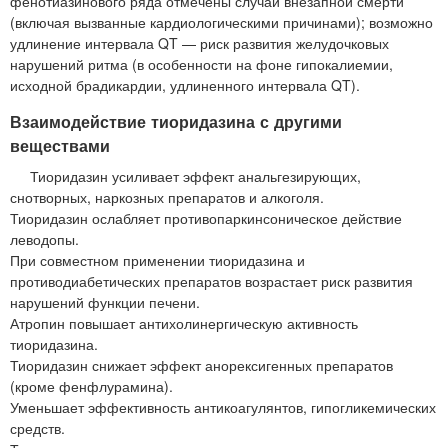
фенотиазинового ряда отмечены случаи внезапной смерти
(включая вызванные кардиологическими причинами); возможно
удлинение интервала QT — риск развития желудочковых
нарушений ритма (в особенности на фоне гипокалиемии,
исходной брадикардии, удлиненного интервала QT).
Взаимодействие тиоридазина с другими
веществами
Тиоридазин усиливает эффект анальгезирующих,
снотворных, наркозных препаратов и алкоголя.
Тиоридазин ослабляет противопаркинсоническое действие
леводопы.
При совместном применении тиоридазина и
противодиабетических препаратов возрастает риск развития
нарушений функции печени.
Атропин повышает антихолинергическую активность
тиоридазина.
Тиоридазин снижает эффект анорексигенных препаратов
(кроме фенфлурамина).
Уменьшает эффективность антикоагулянтов, гипогликемических
средств.