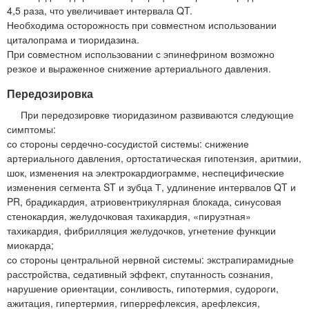
4,5 раза, что увеличивает интервала QT.
Необходима осторожность при совместном использовании
циталопрама и тиоридазина.
При совместном использовании с эпинефрином возможно
резкое и выраженное снижение артериального давления.
Передозировка
При передозировке тиоридазином развиваются следующие
симптомы:
со стороны сердечно-сосудистой системы: снижение
артериального давления, ортостатическая гипотензия, аритмии,
шок, изменения на электрокардиограмме, неспецифические
изменения сегмента ST и зубца Т, удлинение интервалов QT и
PR, брадикардия, атриовентрикулярная блокада, синусовая
стенокардия, желудочковая тахикардия, «пируэтная»
тахикардия, фибрилляция желудочков, угнетение функции
миокарда;
со стороны центральной нервной системы: экстрапирамидные
расстройства, седативный эффект, спутанность сознания,
нарушение ориентации, сонливость, гипотермия, судороги,
ажитация, гипертермия, гиперрефлексия, арефлексия,