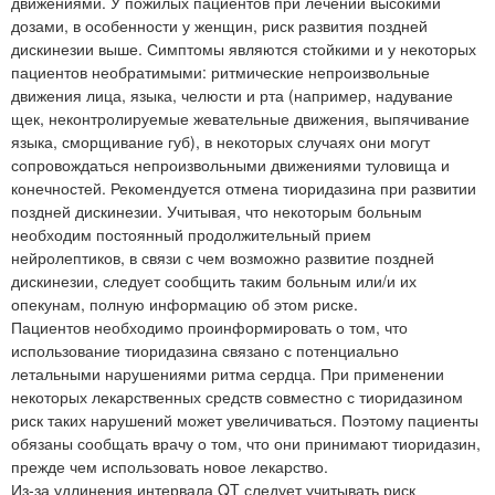
движениями. У пожилых пациентов при лечении высокими
дозами, в особенности у женщин, риск развития поздней
дискинезии выше. Симптомы являются стойкими и у некоторых
пациентов необратимыми: ритмические непроизвольные
движения лица, языка, челюсти и рта (например, надувание
щек, неконтролируемые жевательные движения, выпячивание
языка, сморщивание губ), в некоторых случаях они могут
сопровождаться непроизвольными движениями туловища и
конечностей. Рекомендуется отмена тиоридазина при развитии
поздней дискинезии. Учитывая, что некоторым больным
необходим постоянный продолжительный прием
нейролептиков, в связи с чем возможно развитие поздней
дискинезии, следует сообщить таким больным или/и их
опекунам, полную информацию об этом риске.
Пациентов необходимо проинформировать о том, что
использование тиоридазина связано с потенциально
летальными нарушениями ритма сердца. При применении
некоторых лекарственных средств совместно с тиоридазином
риск таких нарушений может увеличиваться. Поэтому пациенты
обязаны сообщать врачу о том, что они принимают тиоридазин,
прежде чем использовать новое лекарство.
Из-за удлинения интервала QT следует учитывать риск