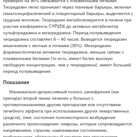
примерно на 90% связывается с плазменными белками.
Тиоридазин легко проникает через тканевые барьеры, включая
гематоэнцефалический и плацентарный барьеры, выделяется с
грудным молоком. Тиоридазин метаболизируется в печени при
участии изофермента CYP2D6 до активных метаболитов
сульфоридазина и мезоридазина. Период полувыведения
тиоридазина составляет 6 – 40 часов. Выводится тиоридазин
кишечником с желчью и почками (35%). Мезоридазин
фармакологически активнее тиоридазина, меньше связан с
плазменными белками (то есть, имеет более высокую
свободную концентрацию, чем у тиоридазина), имеет больший
период полувыведения.
Показания
Маниакально-депрессивный психоз; шизофрения (как
препарат второй линии лечения у больных с
противопоказаниями другим препаратам или отсутствием
лечебного эффекта при использовании других лекарственных
средств); тики; состояния психомоторного возбуждения
различного происхождения; неврозы, которые сопровождаются
напряжением, страхом, навязчивыми состояниями,
возбуждением; абстинентный синдром при хроническом