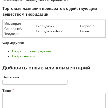
Торговые названия препаратов с действующим
веществом тиоридазин
Меллерил
Тиоридазин
Тиорил™
Сонапакс®
Тиоридазин-Апо
Тисон
Тиодазин
Фармгруппа:
Нейротропные средства
Нейролептики
Добавить отзыв или комментарий
Ваше имя
Текст
*