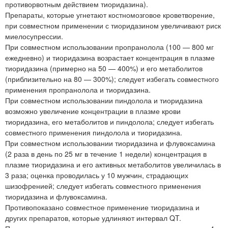
противорвотным действием тиоридазина).
Препараты, которые угнетают костномозговое кроветворение,
при совместном применении с тиоридазином увеличивают риск
миелосупрессии.
При совместном использовании пропранолола (100 — 800 мг
ежедневно) и тиоридазина возрастает концентрация в плазме
тиоридазина (примерно на 50 — 400%) и его метаболитов
(приблизительно на 80 — 300%); следует избегать совместного
применения пропранолола и тиоридазина.
При совместном использовании пиндолола и тиоридазина
возможно увеличение концентрации в плазме крови
тиоридазина, его метаболитов и пиндолола; следует избегать
совместного применения пиндолола и тиоридазина.
При совместном использовании тиоридазина и флувоксамина
(2 раза в день по 25 мг в течение 1 недели) концентрация в
плазме тиоридазина и его активных метаболитов увеличилась в
3 раза; оценка проводилась у 10 мужчин, страдающих
шизофренией; следует избегать совместного применения
тиоридазина и флувоксамина.
Противопоказано совместное применение тиоридазина и
других препаратов, которые удлиняют интервал QT.