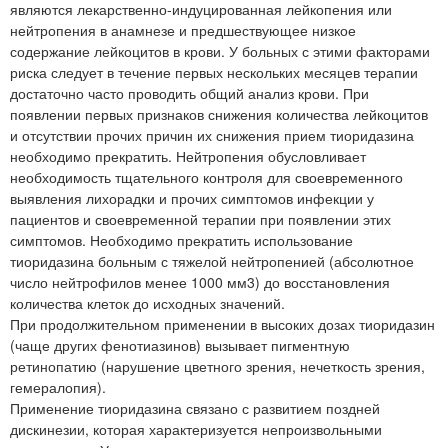
являются лекарственно-индуцированная лейкопения или
нейтропения в анамнезе и предшествующее низкое
содержание лейкоцитов в крови. У больных с этими факторами
риска следует в течение первых нескольких месяцев терапии
достаточно часто проводить общий анализ крови. При
появлении первых признаков снижения количества лейкоцитов
и отсутствии прочих причин их снижения прием тиоридазина
необходимо прекратить. Нейтропения обусловливает
необходимость тщательного контроля для своевременного
выявления лихорадки и прочих симптомов инфекции у
пациентов и своевременной терапии при появлении этих
симптомов. Необходимо прекратить использование
тиоридазина больным с тяжелой нейтропенией (абсолютное
число нейтрофилов менее 1000 мм3) до восстановления
количества клеток до исходных значений.
При продолжительном применении в высоких дозах тиоридазин
(чаще других фенотиазинов) вызывает пигментную
ретинопатию (нарушение цветного зрения, нечеткость зрения,
гемералопия).
Применение тиоридазина связано с развитием поздней
дискинезии, которая характеризуется непроизвольными