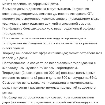
может повлиять на сердечный ритм.
Большие дозы гидроксизина могут вызывать нарушения
электрокардиограммы, включая удлинение интервала QT,
поэтому одновременное использование с тиоридазином может
увеличивать риск развития аритмий и внезапной смерти.
Гуанфацин в больших дозах усиливает седативный эффект
тиоридазина.
При совместном использовании гидрохлоротиазида и
тиоридазина необходима осторожность из-за риска развития
гипокалиемии.
Тиоридазин ослабляет эффект глипизида; может потребоваться
коррекция дозы.
Противопоказано совместное использование тиоридазина с
зипрасидоном, зуклопентиксолом, сертиндолом.
Тиоридазин (2 раза в день по 200 мг) повышал плазменный
клиренс кветиапина (2 раза в день по 300 мг внутрь) на 65%.
Совместное использование тиоридазина и кломипрамина
может привести к развитию тяжелых нарушений сердечного
ритма.
Необходима осторожность при совместном использовании
дарифенацина с тиоридазином, который метаболизируется в