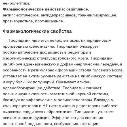
нейролептики.
Фармакологическое действие:
седативное,
антипсихотическое, антидепрессивное, транквилизирующее,
противорвотное, противозудное.
Фармакологические свойства
Тиоридазин является нейролептиком, пиперидиновым
производным фенотиазина. Тиоридазин блокирует
постсинаптические дофаминовые рецепторы в
мезолимбических структурах головного мозга. Тиоридазин,
ингибируя адренергическую и дофаминергическую передачу, в
особенности в ретикулярной формации ствола головного мозга,
устраняет ее активирующее действие на лимбическую систему
и кору больших полушарий. Оказывает альфа-
адреноблокирующее действие. Тиоридазин снижает
повышенную активность вегетативной нервной системы,
блокируя периферические м-холинорецепторы. Блокада м-
холинорецепторов и H1-гистаминовых рецепторов наиболее
выражена среди всех нейролептиков. Тиоридазин угнетает
психомоторные функции. Эффективен для снижения
повышенной подвижности, возбуждения, ажитации,