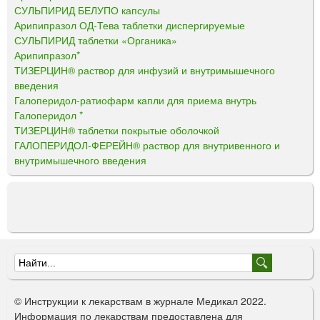
СУЛЬПИРИД БЕЛУПО капсулы
Арипипразол ОД-Тева таблетки диспергируемые
СУЛЬПИРИД таблетки «Органика»
Арипипразол*
ТИЗЕРЦИН® раствор для инфузий и внутримышечного
введения
Галоперидол-ратиофарм капли для приема внутрь
Галоперидол *
ТИЗЕРЦИН® таблетки покрытые оболочкой
ГАЛОПЕРИДОЛ-ФЕРЕЙН® раствор для внутривенного и
внутримышечного введения
Ф
о
© Инструкции к лекарствам в журнале Медикал 2022.
р
Информация по лекарствам предоставлена для