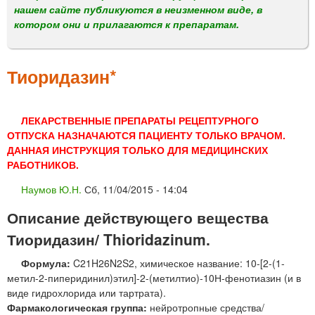
м
нашем сайте публикуются в неизменном виде, в
е
котором они и прилагаются к препаратам.
н
ю
Тиоридазин*
ЛЕКАРСТВЕННЫЕ ПРЕПАРАТЫ РЕЦЕПТУРНОГО
ОТПУСКА НАЗНАЧАЮТСЯ ПАЦИЕНТУ ТОЛЬКО ВРАЧОМ.
ДАННАЯ ИНСТРУКЦИЯ ТОЛЬКО ДЛЯ МЕДИЦИНСКИХ
РАБОТНИКОВ.
Наумов Ю.Н.
Сб, 11/04/2015 - 14:04
Описание действующего вещества
Тиоридазин/ Thioridazinum.
Формула:
C21H26N2S2, химическое название: 10-[2-(1-
метил-2-пиперидинил)этил]-2-(метилтио)-10Н-фенотиазин (и в
виде гидрохлорида или тартрата).
Фармакологическая группа:
нейротропные средства/