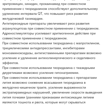
эритромицин, хинидин, прокаинамид при совместном
применении с тиоридазином способствуют дополнительному
удлинению интервала QT, что повышает риск развития
желудочковой тахикардии.
Антитиреоидные препараты увеличивают риск развития
агранулоцитоза при совместном применении с тиоридазином.
Адреностимуляторы усиливают аритмогенное действие при
совместном применении с тиоридазином.
При совместном использовании тиоридазина с мапротилином,
трициклическими антидепрессантами, ингибиторами
моноаминоксидазы, антигистаминными препаратами возможно
усиление и удлинение антихолинергического и седативного
эффектов.
При совместном использовании тиоридазина с тиазидными
диуретиками возможно усиление гипонатриемии.
При совместном использовании тиоридазина с препаратами
лития возможно снижение всасывания тиоридазина в
желудочно-кишечном тракте, усиление выраженности
экстрапирамидных нарушений, увеличение скорости выведения
лития почками (ранними признаками интоксикации литием
являются тошнота и рвота, которые могут скрываться