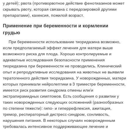
у детей); рвота (противорвотное действие фенотиазинов может
скрывать рвоту, которая связана с передозировкой другими
препаратами), кахексия, пожилой возраст.
Применение при беременности и кормлении
грудью
При беременности использование тиоридазина возможно,
если предполагаемый эффект лечения для матери выше
возможного риска для плода. Хорошо контролируемые и
адекватные исследования безопасности применения
тиоридазина при беременности не проводились. Клинический
опыт и репродуктивные исследования на животных не выявили
тератогенного действия тиоридазина. У новорожденных, матери
которых принимали нейролептики в 3 триместре беременности,
имеется риск развития синдрома отмены или/и
экстрапирамидных симптомов. Есть сообщения о развитии у
таких новорожденных следующих осложнений (разнообразных
по степени тяжести): гипо- и гиперрефлексия, ажитация,
тремор, респираторный дистресс-синдром, сонливость,
нарушения питания. В некоторых случаях новорожденным
требовалась интенсивное поддерживающее лечение и