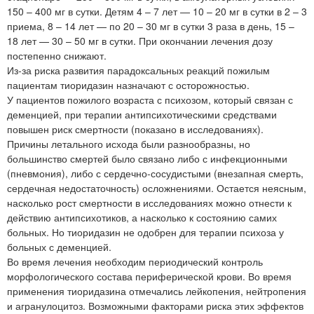
150 – 400 мг в сутки. Детям 4 – 7 лет — 10 – 20 мг в сутки в 2 – 3
приема, 8 – 14 лет — по 20 – 30 мг в сутки 3 раза в день, 15 –
18 лет — 30 – 50 мг в сутки. При окончании лечения дозу
постепенно снижают.
Из-за риска развития парадоксальных реакций пожилым
пациентам тиоридазин назначают с осторожностью.
У пациентов пожилого возраста с психозом, который связан с
деменцией, при терапии антипсихотическими средствами
повышен риск смертности (показано в исследованиях).
Причины летального исхода были разнообразны, но
большинство смертей было связано либо с инфекционными
(пневмония), либо с сердечно-сосудистыми (внезапная смерть,
сердечная недостаточность) осложнениями. Остается неясным,
насколько рост смертности в исследованиях можно отнести к
действию антипсихотиков, а насколько к состоянию самих
больных. Но тиоридазин не одобрен для терапии психоза у
больных с деменцией.
Во время лечения необходим периодический контроль
морфологического состава периферической крови. Во время
применения тиоридазина отмечались лейкопения, нейтропения
и агранулоцитоз. Возможными факторами риска этих эффектов