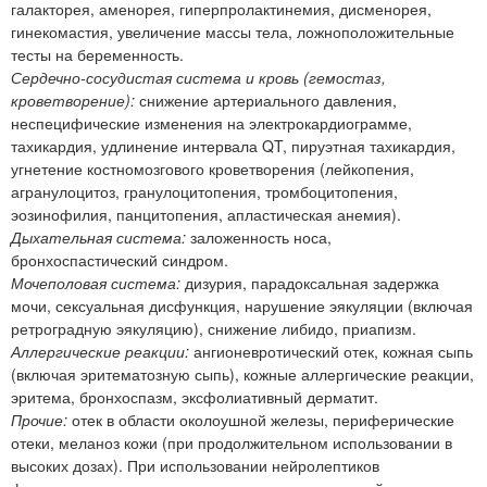
галакторея, аменорея, гиперпролактинемия, дисменорея,
гинекомастия, увеличение массы тела, ложноположительные
тесты на беременность.
Сердечно-сосудистая система и кровь (гемостаз,
кроветворение):
снижение артериального давления,
неспецифические изменения на электрокардиограмме,
тахикардия, удлинение интервала QT, пируэтная тахикардия,
угнетение костномозгового кроветворения (лейкопения,
агранулоцитоз, гранулоцитопения, тромбоцитопения,
эозинофилия, панцитопения, апластическая анемия).
Дыхательная система:
заложенность носа,
бронхоспастический синдром.
Мочеполовая система:
дизурия, парадоксальная задержка
мочи, сексуальная дисфункция, нарушение эякуляции (включая
ретроградную эякуляцию), снижение либидо, приапизм.
Аллергические реакции:
ангионевротический отек, кожная сыпь
(включая эритематозную сыпь), кожные аллергические реакции,
эритема, бронхоспазм, эксфолиативный дерматит.
Прочие:
отек в области околоушной железы, периферические
отеки, меланоз кожи (при продолжительном использовании в
высоких дозах). При использовании нейролептиков