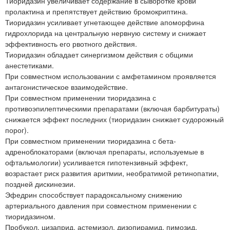
Тиоридазин увеличивает содержание в сыворотке крови
пролактина и препятствует действию бромокриптина.
Тиоридазин усиливает угнетающее действие апоморфина
гидрохлорида на центральную нервную систему и снижает
эффективность его рвотного действия.
Тиоридазин обладает синергизмом действия с общими
анестетиками.
При совместном использовании с амфетамином проявляется
антагонистическое взаимодействие.
При совместном применении тиоридазина с
противоэпилептическими препаратами (включая барбитураты)
снижается эффект последних (тиоридазин снижает судорожный
порог).
При совместном применении тиоридазина с бета-
адреноблокаторами (включая препараты, используемые в
офтальмологии) усиливается гипотензивный эффект,
возрастает риск развития аритмии, необратимой ретинопатии,
поздней дискинезии.
Эфедрин способствует парадоксальному снижению
артериального давления при совместном применении с
тиоридазином.
Пробукол, цизаприд, астемизол, дизопирамид, пимозид,