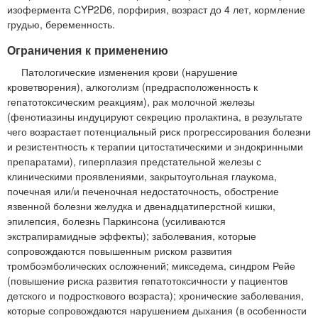
изофермента СYP2D6, порфирия, возраст до 4 лет, кормление
грудью, беременность.
Ограничения к применению
Патологические изменения крови (нарушение
кроветворения), алкоголизм (предрасположенность к
гепатотоксическим реакциям), рак молочной железы
(фенотиазины индуцируют секрецию пролактина, в результате
чего возрастает потенциальный риск прогрессирования болезни
и резистентность к терапии цитостатическими и эндокринными
препаратами), гиперплазия предстательной железы с
клиническими проявлениями, закрытоугольная глаукома,
почечная или/и печеночная недостаточность, обострение
язвенной болезни желудка и двенадцатиперстной кишки,
эпилепсия, болезнь Паркинсона (усиливаются
экстрапирамидные эффекты); заболевания, которые
сопровождаются повышенным риском развития
тромбоэмболических осложнений; микседема, синдром Рейе
(повышение риска развития гепатотоксичности у пациентов
детского и подросткового возраста); хронические заболевания,
которые сопровождаются нарушением дыхания (в особенности