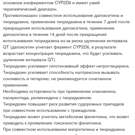
основном изоферментом CYP2D6 и имеет узкий
терапевтический диапазон.
Противопоказано совместное использование дапоксетина и
тиоридазина, применение тиоридазина в течение 7 дней после
прекращения использования дапоксетина, применение
дапоксетина в течение 14 дней после прекращения
использования тиоридазина из-за риска удлинения интервала
QT (дапоксетин угнетает фермент CYP2D6, в результате
возрастает концентрация тиоридазина, что будет усиливать
удлинение интервала QT).
Тиоридазин усиливает гипотензивный эффект нитроглицерина.
Тиоридазин усиливает способность налтрексона вызывать
сонливость и летаргию; не рекомендуется сочетанное
применение.
Необходима осторожность при применении оланзапина,
пасиреотида, рилменидина с тиоридазином.
Тиоридазин повышает риск развития судорожных припадков
при совместном использовании с трамадолом.
Тиоридазин может угнетать метаболизм фенитоина, что может
приводить к проявлению токсичности фенитоина.
При совместном использовании мапротилина и тиоридазина