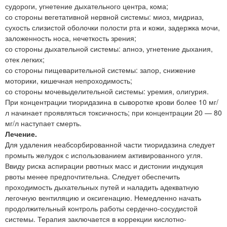
судороги, угнетение дыхательного центра, кома;
со стороны вегетативной нервной системы: миоз, мидриаз,
сухость слизистой оболочки полости рта и кожи, задержка мочи,
заложенность носа, нечеткость зрения;
со стороны дыхательной системы: апноэ, угнетение дыхания,
отек легких;
со стороны пищеварительной системы: запор, снижение
моторики, кишечная непроходимость;
со стороны мочевыделительной системы: уремия, олигурия.
При концентрации тиоридазина в сыворотке крови более 10 мг/
л начинает проявляться токсичность; при концентрации 20 — 80
мг/л наступает смерть.
Лечение.
Для удаления неабсорбированной части тиоридазина следует
промыть желудок с использованием активированного угля.
Ввиду риска аспирации рвотных масс и дистонии индукция
рвоты менее предпочтительна. Следует обеспечить
проходимость дыхательных путей и наладить адекватную
легочную вентиляцию и оксигенацию. Немедленно начать
продолжительный контроль работы сердечно-сосудистой
системы. Терапия заключается в коррекции кислотно-