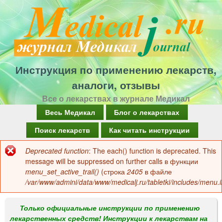
Перейти
к
основному
содержанию
Инструкция по применению лекарств,
аналоги, отзывы
Все о лекарствах в журнале Медикал
Г
Весь Медикал
Блог о лекарствах
л
Поиск лекарств
Как читать инструкции
а
Deprecated function
: The each() function is deprecated. This
Сообщение
в
message will be suppressed on further calls в функции
об
menu_set_active_trail()
(строка
2405
в файле
н
/var/www/admini/data/www/medicalj.ru/tabletki/includes/menu.i
ошибке
о
е
Только официальные инструкции по применению
лекарственных средств! Инструкции к лекарствам на