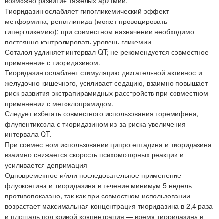
возможно развитие тяжелых аритмий.
Тиоридазин ослабляет гипогликемический эффект
метформина, репаглинида (может провоцировать
гипергликемию); при совместном назначении необходимо
постоянно контролировать уровень гликемии.
Соталол удлиняет интервал QT; не рекомендуется совместное
применение с тиоридазином.
Тиоридазин ослабляет стимуляцию двигательной активности
желудочно-кишечного, усиливает седацию, взаимно повышает
риск развития экстрапирамидных расстройств при совместном
применении с метоклопрамидом.
Следует избегать совместного использования торемифена,
флупентиксола с тиоридазином из-за риска увеличения
интервала QT.
При совместном использовании ципрогептадина и тиоридазина
взаимно снижается скорость психомоторных реакций и
усиливается депримация.
Одновременное и/или последовательное применение
флуоксетина и тиоридазина в течение минимум 5 недель
противопоказано, так как при совместном использовании
возрастает максимальная концентрация тиоридазина в 2,4 раза
и площадь под кривой концентрация — время тиоридазина в