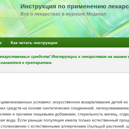
Перейти
Инструкция по применению лекарс
к
Все о лекарствах в журнале Медикал
основному
содержанию
в
Как читать инструкции
екарственных средств! Инструкции к лекарствам на нашем 
илагаются к препаратам.
в цивилизованных условиях: искусственное вскармливание детей из
ких средств на основе синтетических соединений, легкоусваиваема
телями и прочими пищевыми добавками, стерильность жилищ, отде
я вода. Если раньше популяция имела только естественный проц
 столкновении с естественными аллергенами (пыльцой растений, 