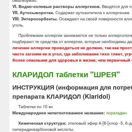
омализумаб.
VI. Водно-солевые растворы аллергенов.
Вводятся для п
VII. Аутосыворотки.
Содержат аутоантитела к аллергенам.
VIII. Энтеросорбенты.
Осаждают на своей поверхности алле
уголь.
Проблемами аллергии занимаются не только аллергологи
подбирают те средства от аллергии, которые необходимы да
лечение аллергии проводиться не должно, так как прос
часто загоняя ее в угол, где заболевание тихо тлеет,
более опасными для здоровья и жизни, чем первичный 
КЛАРИДОЛ таблетки "ШРЕЯ"
ИНСТРУКЦИЯ (информация для потре
препарата КЛАРИДОЛ (Klaridol)
Таблетки по 10 мг
Международное непатентованное название:
лоратадин
Химическая структура:
этиловый эфир 4-[8-[хлор -5, 6-ди
пиперидинкарбоновой кислоты.