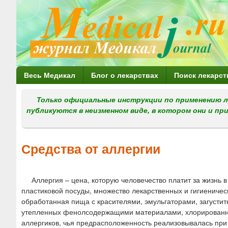
Г
Весь Медикал
Блог о лекарствах
Поиск лекарст
л
Только официальные инструкции по применению л
а
публикуются в неизменном виде, в котором они и пр
в
н
Средства от аллергии
о
е
Аллергия – цена, которую человечество платит за жизнь 
м
пластиковой посуды, множество лекарственных и гигиеничес
е
обработанная пища с красителями, эмульгаторами, загусти
утепленных фенолсодержащими материалами, хлорированна
н
аллергиков, чья предрасположенность реализовывалась при