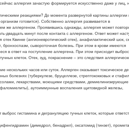
сейчас аллергия зачастую формируется искусственно даже у лиц, 
ргическими реакциями? До момента развернутой картины аллергии
организм готовится). Собственно аллергия развивается в
тем же аллергеном. Проявившись однажды, аллергия может повтор
ать-двадцать минут после контакта с аллергеном. Ответ может наст
я отек Квинке (ангионевротический отек), анафилактический шок, 
, бронхоспазм, сывороточная болезнь. При этом в крови имеются
я в ответ на поступление аллергена. При этом присходит выброс
учных клеток. Отек, зуд, покраснение – это следствия аллергическ
ие нескольких часов или суток. Аллерген оказывает токсическое де
ных болезнях (туберкулезе, бруцеллезе, стрептококковых и стафи
урсолами, лекарствами, моющими средствами, демиелинизирующие
цефаломиелиты), аутоиммунные воспаления щитовидной железы,
 выброс гистамина и дегрануляцию тучных клеток, которые ответс
дифенгидрамин (димедрол, бенадрил), оксатомид (тинзет), промет