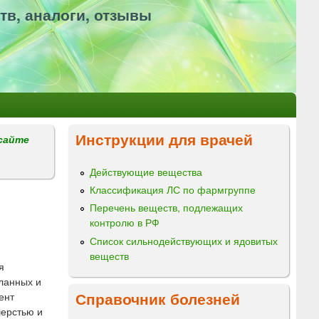
тв, аналоги, отзывы
Инструкции для врачей
сайте
Действующие вещества
Классификация ЛС по фармгруппе
Перечень веществ, подлежащих
контролю в РФ
Список сильнодействующих и ядовитых
веществ
я
ланных и
Справочник болезней
ент
шерстью и