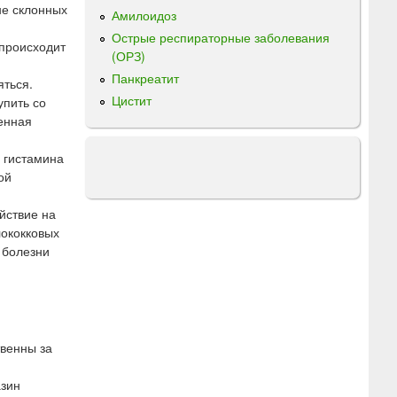
не склонных
Амилоидоз
Острые респираторные заболевания
 происходит
(ОРЗ)
Панкреатит
яться.
Цистит
упить со
сенная
 гистамина
ой
йствие на
лококковых
 болезни
твенны за
азин