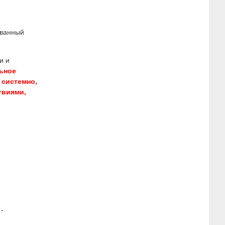
ованный
и и
ьное
 системно,
твиями,
1-