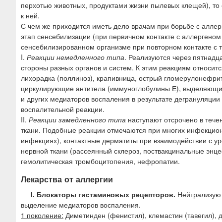
ю
перхотью животных, продуктами жизни пылевых клещей), то 
к ней.
С чем же приходится иметь дело врачам при борьбе с алле
этап сенсебилизации (при первичном контакте с аллергеном 
сенсебилизированном организме при повторном контакте с 
I.
Реакции немедленного типа
. Реализуются через пятнадц
стороны разных органов и систем. К этим реакциям относитс
лихорадка (поллиноз), крапивница, острый гломерулонефрит
циркулирующие антитела (иммуноглобулины Е), выделяющиес
и других медиаторов воспаления в результате дегрануляции т
воспалительной реакции.
II.
Реакции замедленного типа
наступают отсрочено в течен
ткани. Подобные реакции отмечаются при многих инфекцион
инфекциях), контактные дерматиты при взаимодействии с 
нервной ткани (рассеянный склероз, поствакцинальные эн
гемолитическая тромбоцитопения, нефропатии.
Лекарства от аллергии
I. Блокаторы гистаминовых рецепторов.
Нейтрализуют
выделение медиаторов воспаления.
1 поколение:
Диметинден (фенистил), клемастин (тавегил), 