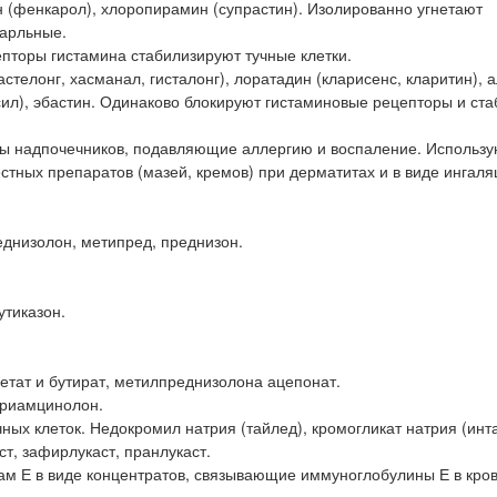
 (фенкарол), хлоропирамин (супрастин). Изолированно угнетают
тарльные.
пторы гистамина стабилизируют тучные клетки.
астелонг, хасманал, гисталонг), лоратадин (кларисенс, кларитин), 
ксил), эбастин. Одинаково блокируют гистаминовые рецепторы и ст
ны надпочечников, подавляющие аллергию и воспаление. Использу
стных препаратов (мазей, кремов) при дерматитах и в виде ингаля
днизолон, метипред, преднизон.
утиказон.
етат и бутират, метилпреднизолона ацепонат.
триамцинолон.
ых клеток. Недокромил натрия (тайлед), кромогликат натрия (инта
ст, зафирлукаст, пранлукаст.
ам Е в виде концентратов, связывающие иммуноглобулины Е в кров