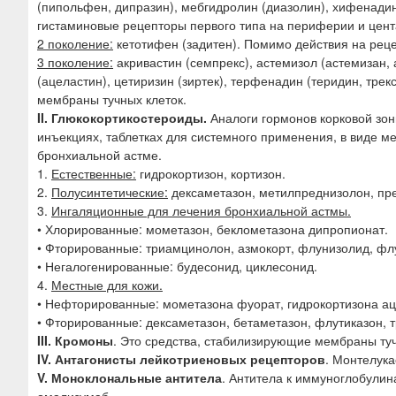
(пипольфен, дипразин), мебгидролин (диазолин), хифенадин
гистаминовые рецепторы первого типа на периферии и цен
2 поколение:
кетотифен (задитен). Помимо действия на реце
3 поколение:
акривастин (семпрекс), астемизол (астемизан, 
(ацеластин), цетиризин (зиртек), терфенадин (теридин, тре
мембраны тучных клеток.
II. Глюкокортикостероиды.
Аналоги гормонов корковой зо
инъекциях, таблетках для системного применения, в виде ме
бронхиальной астме.
1.
Естественные:
гидрокортизон, кортизон.
2.
Полусинтетические:
дексаметазон, метилпреднизолон, пре
3.
Ингаляционные для лечения бронхиальной астмы.
• Хлорированные: мометазон, беклометазона дипропионат.
• Фторированные: триамцинолон, азмокорт, флунизолид, фл
• Негалогенированные: будесонид, циклесонид.
4.
Местные для кожи.
• Нефторированные: мометазона фуорат, гидрокортизона ац
• Фторированные: дексаметазон, бетаметазон, флутиказон, 
III. Кромоны
. Это средства, стабилизирующие мембраны тучн
IV. Антагонисты лейкотриеновых рецепторов
. Монтелука
V. Моноклональные антитела
. Антитела к иммуноглобулин