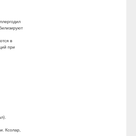
аллергодил
абилизируют
ются в
ций при
л).
и. Ксолар,