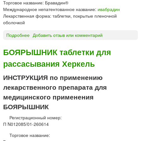
Торговое название: Бравадин®
б
Международное непатентованное название:
ивабрадин
л
Лекарственная форма: таблетки, покрытые пленочной
е
оболочкой
т
к
Подробнее
о
Добавить отзыв или комментарий
и
Б
6
р
БОЯРЫШНИК таблетки для
0
а
м
рассасывания Херкель
в
г
а
д
ИНСТРУКЦИЯ по применению
и
лекарственного препарата для
н
®
медицинского применения
т
БОЯРЫШНИК
а
б
Регистрационный номер:
л
П N012085/01-260614
е
т
Торговое название:
к