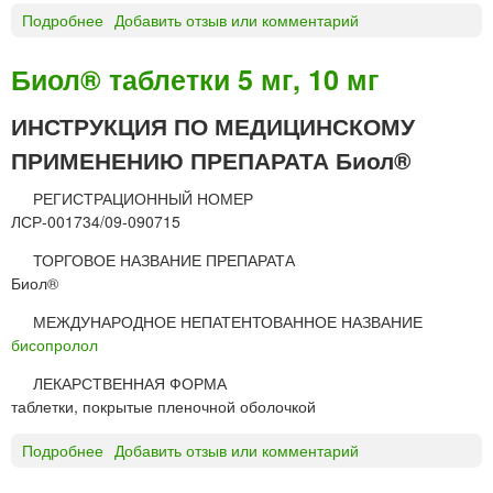
р
Подробнее
о
Добавить отзыв или комментарий
м
м
Б
г
а
И
«
Биол® таблетки 5 мг, 10 мг
»
П
М
Р
А
ИНСТРУКЦИЯ ПО МЕДИЦИНСКОМУ
О
К
ПРИМЕНЕНИЮ ПРЕПАРАТА Биол®
Л
И
т
З
РЕГИСТРАЦИОННЫЙ НОМЕР
а
-
ЛСР-001734/09-090715
б
Ф
л
А
ТОРГОВОЕ НАЗВАНИЕ ПРЕПАРАТА
е
Р
Биол®
т
М
к
МЕЖДУНАРОДНОЕ НЕПАТЕНТОВАННОЕ НАЗВАНИЕ
А
и
бисопролол
»
2
«
ЛЕКАРСТВЕННАЯ ФОРМА
,
Х
таблетки, покрытые пленочной оболочкой
5
е
м
м
Подробнее
о
Добавить отзыв или комментарий
г
о
Б
М
ф