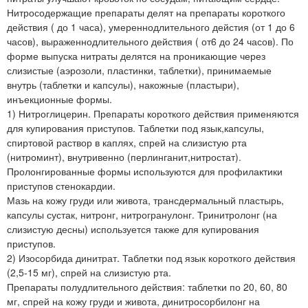
Нитросодержащие препараты делят на препараты короткого
действия ( до 1 часа), умереннодлительного дейстия (от 1 до 6
часов), выраженнодлительного действия ( от6 до 24 часов). По
форме выпуска нитраты делятся на проникающие через
слизистые (аэрозоли, пластинки, таблетки), принимаемые
внутрь (таблетки и капсулы), накожные (пластыри),
инъекционные формы.
1) Нитроглицерин. Препараты короткого действия применяются
для купирования приступов. Таблетки под язык,капсулы,
спиртовой раствор в каплях, спрей на слизистую рта
(нитроминт), внутривенно (перлинганит,нитростат).
Пролонгированные формы используются для профилактики
приступов стенокардии.
Мазь на кожу груди или живота, трансдермальный пластырь,
капсулы сустак, нитронг, нитрогранулонг. Тринитролонг (на
слизистую десны) используется также для купирования
приступов.
2) Изосорбида динитрат. Таблетки под язык короткого действия
(2,5-15 мг), спрей на слизистую рта.
Препараты полудлительного действия: таблетки по 20, 60, 80
мг, спрей на кожу груди и живота, динитросорбилонг на