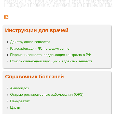
®
т
а
а
н
б
и
л
е
Инструкции для врачей
ц
т
ы
к
Действующие вещества
и
Классификация ЛС по фармгруппе
5
м
Перечень веществ, подлежащих контролю в РФ
г
Список сильнодействующих и ядовитых веществ
,
1
Справочник болезней
0
м
г
Амилоидоз
Острые респираторные заболевания (ОРЗ)
Панкреатит
Цистит