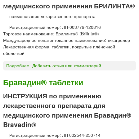
медицинского применения БРИЛИНТА®
наименование лекарственного препарата
Регистрационный номер: ЛП-003779-120816
Торговое наименование: Брилинта® (Brilinta®)
Международное непатентованное наименование: тикагрелор
Лекарственная форма: таблетки, покрытые плёночной
оболочкой
Подробнее
о
Добавить отзыв или комментарий
Б
Р
Бравадин® таблетки
И
Л
ИНСТРУКЦИЯ по применению
И
лекарственного препарата для
Н
Т
медицинского применения Бравадин®
А
Bravadin®
®
т
Регистрационный номер: ЛП 002544-250714
а