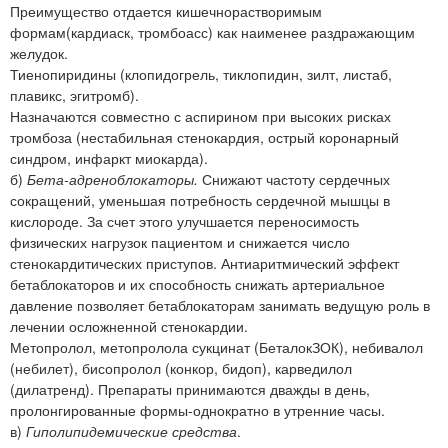
Преимущество отдается кишечнорастворимым
формам(кардиаск, тромбоасс) как наименее раздражающим
желудок.
Тиенопиридины (клопидогрель, тиклопидин, зилт, листаб,
плавикс, эгитромб).
Назначаются совместно с аспирином при высоких рисках
тромбоза (нестабильная стенокардия, острый коронарный
синдром, инфаркт миокарда).
б)
Бета-адреноблокаторы.
Снижают частоту сердечных
сокращений, уменьшая потребность сердечной мышцы в
кислороде. За счет этого улучшается переносимость
физических нагрузок пациентом и снижается число
стенокардитических приступов. Антиаритмический эффект
бетаблокаторов и их способность снижать артериальное
давление позволяет бетаблокаторам занимать ведущую роль в
лечении осложненной стенокардии.
Метопролол, метопролола сукцинат (БеталокЗОК), небивалол
(небилет), бисопролол (конкор, бидоп), карведилол
(дилатренд). Препараты принимаются дважды в день,
пролонгированные формы-однократно в утренние часы.
в)
Гиполипидемические средства
.