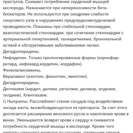
приступов. Снижают потребление сердечной мышцей
кислорода. Назначаются при непереносимости бета-
блокаторов. Не используются при синдроме слабости
синусового узла и нарушениях предсердножелудочковой
проводимости. Показаны при стабильной стенокардии,
вазоспастической стенокардии, при сочетании стенокардии с
артериальной гипертензией, тахиаритмиями, бронхиальной
астмой и обструктивными заболеваниями легких.
Дигидропиридины.
Нифидепин. Только пролонгированные формы (коринфар-
ретард, нифекард,кордипин, кордафен).
Фенилалкиламины.
Верапамил (изоптин, финоптин, лекоптин).
Дигидропиридины.
Дилтиазем (кардил, дилзем, реталзем, дилакор, алдизем,
тилдием). Клентиазем.
г)
Нитраты
. Расслабляют стенки сосудов под воздействием
оксида азота, высвобождающегося из препарата. За счет этого
достигается расширение венозного русла и накопление крови в
венах. Уменьшается возврат крови к сердцу и снижается
потребность сердечной мышцы в кислороде. Кроме того
нитраты улучшают кровоток по сосудам, питающим сердце.