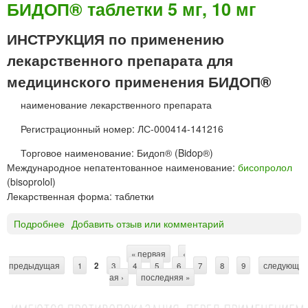
И
БИДОП® таблетки 5 мг, 10 мг
Д
О
ИНСТРУКЦИЯ по применению
П
лекарственного препарата для
®
К
медицинского применения БИДОП®
О
Р
наименование лекарственного препарата
т
Регистрационный номер: ЛС-000414-141216
а
б
Торговое наименование: Бидоп® (Bidop®)
л
Международное непатентованное наименование:
бисопролол
е
(bisoprolol)
т
Лекарственная форма: таблетки
к
и
Подробнее
о
Добавить отзыв или комментарий
2
Б
,
И
« первая
‹
5
С
предыдущая
Д
1
2
3
4
5
6
7
8
9
следующ
м
ая ›
последняя »
О
т
г
П
р