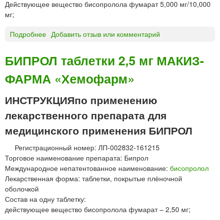
Действующее вещество бисопролола фумарат 5,000 мг/10,000
к
мг;
и
2
Подробнее
о
Добавить отзыв или комментарий
,
Б
5
И
м
БИПРОЛ таблетки 2,5 мг МАКИЗ-
П
г
ФАРМА «Хемофарм»
Р
,
О
5
Л
ИНСТРУКЦИЯпо применению
м
т
г
лекарственного препарата для
а
,
б
медицинского применения БИПРОЛ
1
л
0
Регистрационный номер: ЛП-002832-161215
е
м
Торговое наименование препарата: Бипрол
т
г
Международное непатентованное наименование:
бисопролол
к
«
Лекарственная форма: таблетки, покрытые плёночной
и
Р
оболочкой
5
а
Состав на одну таблетку:
и
ф
действующее вещество бисопролола фумарат – 2,50 мг;
1
а
0