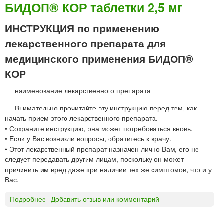
и
БИДОП® КОР таблетки 2,5 мг
А
а
о
К
р
л
ИНСТРУКЦИЯ по применению
И
м
®
З
»
лекарственного препарата для
т
-
а
медицинского применения БИДОП®
Ф
б
А
КОР
л
Р
е
М
наименование лекарственного препарата
т
А
к
Внимательно прочитайте эту инструкцию перед тем, как
«
и
начать прием этого лекарственного препарата.
Х
5
• Сохраните инструкцию, она может потребоваться вновь.
е
м
• Если у Вас возникли вопросы, обратитесь к врачу.
м
г
• Этот лекарственный препарат назначен лично Вам, его не
о
,
следует передавать другим лицам, поскольку он может
ф
1
причинить им вред даже при наличии тех же симптомов, что и у
а
0
Вас.
р
м
м
г
Подробнее
о
Добавить отзыв или комментарий
»
Б