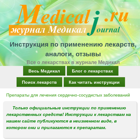
Перейти
к
основному
содержанию
Инструкция по применению лекарств,
аналоги, отзывы
Все о лекарствах в журнале Медикал
Г
Весь Медикал
Блог о лекарствах
л
Поиск лекарств
Как читать инструкции
а
Препараты для лечения сердечно-сосудистых заболеваний
Вы
в
здесь
Только официальные инструкции по применению
н
лекарственных средств! Инструкции к лекарствам на
о
нашем сайте публикуются в неизменном виде, в
котором они и прилагаются к препаратам.
е