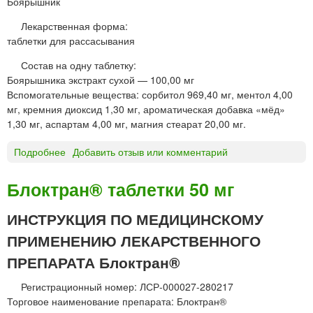
Боярышник
и
Лекарственная форма:
таблетки для рассасывания
Состав на одну таблетку:
Боярышника экстракт сухой — 100,00 мг
Вспомогательные вещества: сорбитол 969,40 мг, ментол 4,00
мг, кремния диоксид 1,30 мг, ароматическая добавка «мёд»
1,30 мг, аспартам 4,00 мг, магния стеарат 20,00 мг.
Подробнее
о
Добавить отзыв или комментарий
Б
О
Блоктран® таблетки 50 мг
Я
Р
ИНСТРУКЦИЯ ПО МЕДИЦИНСКОМУ
Ы
ПРИМЕНЕНИЮ ЛЕКАРСТВЕННОГО
Ш
Н
ПРЕПАРАТА Блоктран®
И
К
Регистрационный номер: ЛСР-000027-280217
т
Торговое наименование препарата: Блоктран®
а