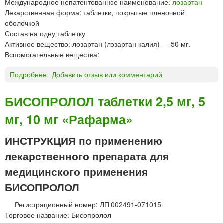
Международное непатентованное наименование:
лозартан
б
Лекарственная форма: таблетки, покрытые пленочной
л
оболочкой
е
Состав на одну таблетку
т
Активное вещество: лозартан (лозартан калия) — 50 мг.
к
Вспомогательные вещества:
и
д
Подробнее
о
Добавить отзыв или комментарий
л
Б
я
л
БИСОПРОЛОЛ таблетки 2,5 мг, 5
р
о
а
мг, 10 мг «Рафарма»
к
с
т
с
р
ИНСТРУКЦИЯ по применению
а
а
лекарственного препарата для
с
н
ы
®
медицинского применения
в
т
БИСОПРОЛОЛ
а
а
н
б
Регистрационный номер: ЛП 002491-071015
и
л
Торговое название: Бисопролол
я
е