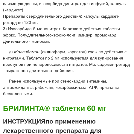
слизистую десны, изосорбида динитрат для инфузий, капсулы
(кардикет).
Препараты сверхдлительного действия: капсулы кардикет-
ретард по 120 мг.
3) Изосорбида-5-мононитрат. Короткого действия-таблетки
эфокс. Полудлительного-эфокс-лонг, имидур, промокард.
Длительного - мономак.
д)
Молсидомин
(сиднофарм, корватон) схож по действию с
нитратами. Таблетки по 2 мг используютмя для купирования
приступов при непереносимости нитратов. Молсидомин-ретард
- выраженно длительного действия.
Ранее используемые при стенокардии витамины,
антиоксиданты, рибоксин, кокарбоксилаза, АТФ, признаны
бесполезными.
БРИЛИНТА® таблетки 60 мг
ИНСТРУКЦИЯпо применению
лекарственного препарата для