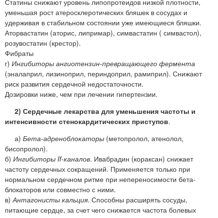
Статины снижают уровень липопротеидов низкой плотности,
уменьшая рост атеросклеротических бляшек в сосудах и
удерживая в стабильном состоянии уже имеющиеся бляшки.
Аторвастатин (аторис, липримар), симвастатин ( симвастол),
розувостатин (крестор).
Фибраты
г)
Ингибиторы ангиотензин-превращающего фермента
(эналаприл, лизиноприл, периндоприл, рамиприл). Снижают
риск развития сердечной недостаточности.
Дозировки ниже, чем при лечении гипертензии.
2) Сердечные лекарства для уменьшения частоты и
интенсивности стенокардитических приступов
.
а)
Бета-адреноблокаторы
(метопролол, атенолол,
бисопролол).
б)
Ингибиторы If-каналов
. Ивабрадин (кораксан) снижает
частоту сердечных сокращений. Применяется только при
нормальном сердечном ритме при непереносимости бета-
блокаторов или совместно с ними.
в)
Антагонисты кальция
. Способны расширять сосуды,
питающие сердце, за счет чего снижается частота болевых