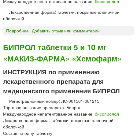
Международное непатентованное название:
бисопролол
Х
т
е
к
Лекарственная форма: таблетки, покрытые пленочной
р
и
оболочкой
к
5
е
0
Подробнее
о
Добавить отзыв или комментарий
л
м
Б
ь
г
И
БИПРОЛ таблетки 5 и 10 мг
С
«МАКИЗ-ФАРМА» «Хемофарм»
О
П
Р
ИНСТРУКЦИЯ по применению
О
лекарственного препарата для
Л
О
медицинского применения БИПРОЛ
Л
Регистрационный номер: ЛС-001581-081215
т
Торговое название препарата: Бипрол
а
Международное непатентованное название:
бисопролол
б
Лекарственная форма: таблетки, покрытые пленочной
л
оболочкой
е
Состав на одну таблетку
т