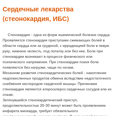
м
е
Сердечные лекарства
н
(стеонокардия, ИБС)
ю
Стенокардия - одна из форм ишемической болезни сердца.
Проявляется стенокардия приступами сжимающих болей в
области сердца или за грудиной, с иррадиацией боли в левую
руку, нижнюю челюсть, под лопатку или без нее. Боли при
стенокардии возникают в процессе физического или
психического напряжения. При стенокардии покоя боли
появляются без нагрузки, чаще по ночам.
Механизм развития стенокардитических болей - накопление
недоокисленных продуктов обмена вследствие недостаточного
снабжения кислородом сердечной мышцы. Причинами
стенокардии являются атеросклероз сердечных сосудов или их
спазм.
Затянувшийся стенокардитический приступ,
продолжительностью 20-30 минут может быть проявлением
инфаркта миокарда, требует обязательного
электрокардиографического контроля. Вызов скорой помощи