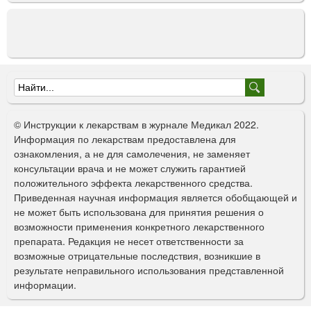
Ф
о
© Инструкции к лекарствам в журнале Медикал 2022.
р
Информация по лекарствам предоставлена для
ознакомления, а не для самолечения, не заменяет
м
консультации врача и не может служить гарантией
а
положительного эффекта лекарственного средства.
Приведенная научная информация является обобщающей и
п
не может быть использована для принятия решения о
о
возможности применения конкретного лекарственного
препарата. Редакция не несет ответственности за
и
возможные отрицательные последствия, возникшие в
с
результате неправильного использования представленной
информации.
к
а