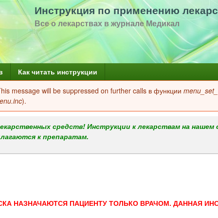
Перейти
Инструкция по применению лекарс
к
Все о лекарствах в журнале Медикал
основному
содержанию
в
Как читать инструкции
 This message will be suppressed on further calls в функции
menu_set_a
enu.inc
).
екарственных средств! Инструкции к лекарствам на нашем 
илагаются к препаратам.
СКА НАЗНАЧАЮТСЯ ПАЦИЕНТУ ТОЛЬКО ВРАЧОМ. ДАННАЯ ИН