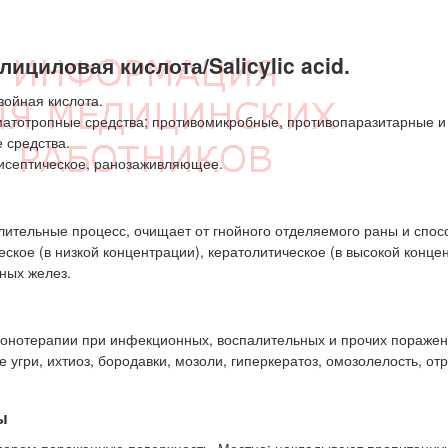
циловая кислота/Salicylic acid.
зойная кислота.
матотропные средства; противомикробные, противопаразитарные и
 средства.
септическое, ранозаживляющее.
ительные процесс, очищает от гнойного отделяемого раны и спосо
ское (в низкой концентрации), кератолитическое (в высокой конце
ных желез.
 монотерапии при инфекционных, воспалительных и прочих поражен
е угри, ихтиоз, бородавки, мозоли, гиперкератоз, омозолелость, о
ы