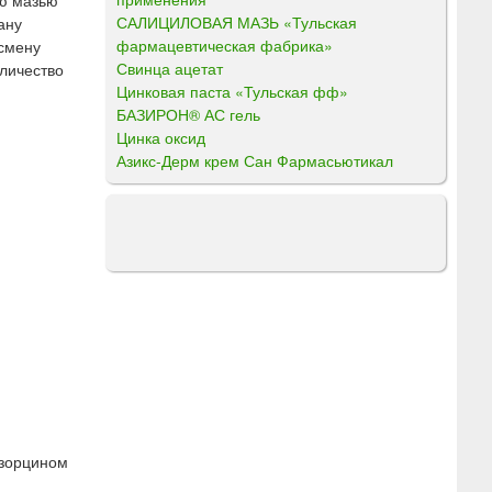
ую мазью
САЛИЦИЛОВАЯ МАЗЬ «Тульская
ану
фармацевтическая фабрика»
 смену
Свинца ацетат
оличество
Цинковая паста «Тульская фф»
БАЗИРОН® АС гель
Цинка оксид
Азикс-Дерм крем Сан Фармасьютикал
езорцином