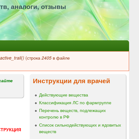
тв, аналоги, отзывы
ctive_trail()
(строка
2405
в файле
Инструкции для врачей
сайте
Действующие вещества
Классификация ЛС по фармгруппе
Перечень веществ, подлежащих
контролю в РФ
Список сильнодействующих и ядовитых
СТРУКЦИЯ
веществ