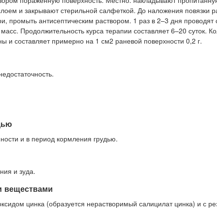
твором пораженную поверхность. Местно: накладывают пропитанн
слоем и закрывают стерильной салфеткой. До наложения повязки р
ри, промыть антисептическим раствором. 1 раз в 2–3 дня проводят
 масс. Продолжительность курса терапии составляет 6–20 суток. К
ны и составляет примерно на 1 см2 раневой поверхности 0,2 г.
недостаточность.
дью
ности и в период кормления грудью.
ния и зуда.
и веществами
ксидом цинка (образуется нерастворимый салицилат цинка) и с р