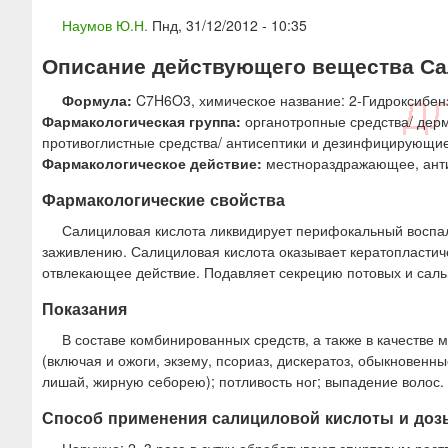
ю
Наумов Ю.Н.
Пнд, 31/12/2012 - 10:35
Описание действующего вещества Сали
Формула:
C7H6O3, химическое название: 2-Гидроксибен
Фармакологическая группа:
органотропные средства/ дер
противоглистные средства/ антисептики и дезинфицирующие
Фармакологическое действие:
местнораздражающее, анти
Фармакологические свойства
Салициловая кислота ликвидирует перифокальный воспал
заживлению. Салициловая кислота оказывает кератопластиче
отвлекающее действие. Подавляет секрецию потовых и саль
Показания
В составе комбинированных средств, а также в качестве
(включая и ожоги, экзему, псориаз, дискератоз, обыкновенны
лишай, жирную себорею); потливость ног; выпадение волос.
Способ применения салициловой кислоты и доз