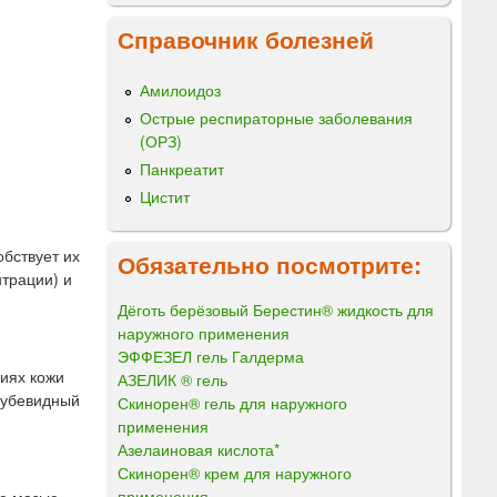
Справочник болезней
Амилоидоз
Острые респираторные заболевания
(ОРЗ)
Панкреатит
Цистит
бствует их
Обязательно посмотрите:
нтрации) и
Дёготь берёзовый Берестин® жидкость для
наружного применения
ЭФФЕЗЕЛ гель Галдерма
иях кожи
АЗЕЛИК ® гель
трубевидный
Скинорен® гель для наружного
применения
Азелаиновая кислота*
Скинорен® крем для наружного
применения