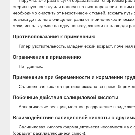
Наружно: 2–3 раза в сутки обрабатывают спиртовым рас
стерильную повязку или наносят на очаг поражения тонким 
необходимо очистить от некротических тканей, вскрыть пузы
повязки до полного очищения раны от гнойно-некротических
мази, используемое на одну повязку, зависти от площади ра
Противопоказания к применению
Гиперчувствительность, младенческий возраст, почечная 
Ограничения к применению
Нет данных.
Применение при беременности и кормлении гру
Салициловая кислота противопоказана во время беремен
Побочные действия салициловой кислоты
Аллергические реакции, местное раздражение в виде жже
Взаимодействие салициловой кислоты с другим
Салициловая кислота фармацевтически несовместима с о
(образует расплавляющиеся смеси).