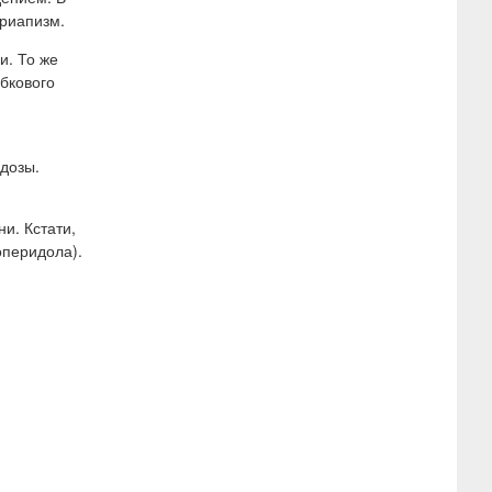
приапизм.
и. То же
бкового
 дозы.
и. Кстати,
оперидола).