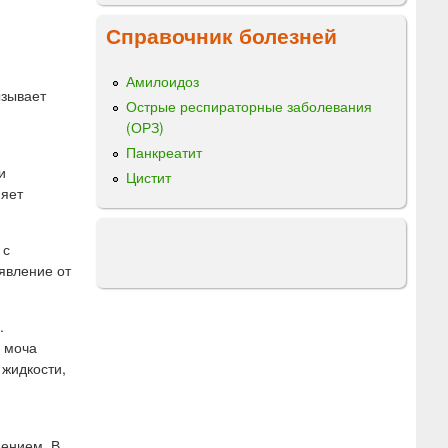
Справочник болезней
Амилоидоз
ызывает
Острые респираторные заболевания
(ОРЗ)
Панкреатит
и
Цистит
няет
 с
явление от
.
е моча
 жидкости,
дением. В