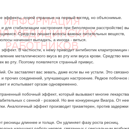
е эффекты, порой странные на первый взгляд, но объяснимые.
 и для стабилизации настроения при биполярном расстройстве) в
ющимися. Средство лишает волосы важных питательных веществ,
волосы начинают выпадать, а иногда - виться.
эффект. В частности, к нему приводит антибиотик кларитромицин 
вление металлического вкуса во рту или вкуса крови. Средство ме
к во рту. Поэтому появляется странный привкус.
. Он заставляет вас зевать, даже если вы не устали. Это связано
 и прочих соединений, улучшающих настроение. Редкое побочное 
вает и испытывает оргазм одновременно.
страненный побочный эффект, который вызывают многие лекарства
абительных с сенной - розовой. Но вне конкуренции Виагра. От не
етки. Аналогичный эффект производит триамтерен, против задержки
т ресницы длиннее и толще. Он удлиняет фазу роста ресниц.
зодона нарушают работу нервов, связанных с сексуальным возбуж