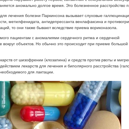
храняется аномально долгое время. Это болезненное расстройство 
 для лечения болезни Паркинсона вызывает слуховые галлюцинаци
ости, метилфенидата, антидепрессанта венлафаксина и противогри
аций, то они также бывают вследствие приема вориконазола.
емого пациентам с аномалиями сердечного ритма и сердечной
е вокруг объектов. Но обычно это происходит при приеме большой
рств от шизофрении (клозапина) и средств против рвоты и мигрен
действием лекарств для лечения и биполярного расстройства (гал
необходимого для лактации.