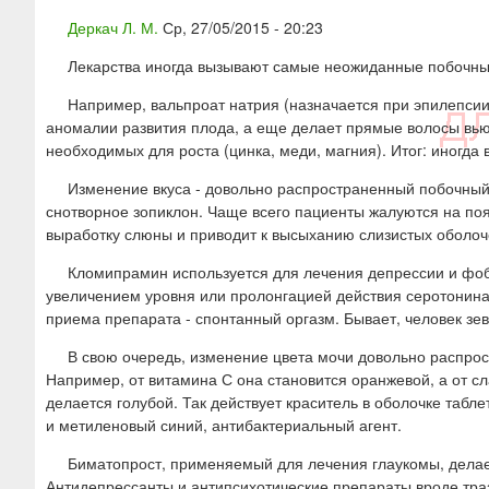
ю
Деркач Л. М.
Ср, 27/05/2015 - 20:23
Лекарства иногда вызывают самые неожиданные побочны
Например, вальпроат натрия (назначается при эпилепсии
аномалии развития плода, а еще делает прямые волосы вь
необходимых для роста (цинка, меди, магния). Итог: иногда 
Изменение вкуса - довольно распространенный побочный 
снотворное зопиклон. Чаще всего пациенты жалуются на поя
выработку слюны и приводит к высыханию слизистых оболоче
Кломипрамин используется для лечения депрессии и фобий
увеличением уровня или пролонгацией действия серотонина
приема препарата - спонтанный оргазм. Бывает, человек зе
В свою очередь, изменение цвета мочи довольно распро
Например, от витамина С она становится оранжевой, а от сл
делается голубой. Так действует краситель в оболочке табл
и метиленовый синий, антибактериальный агент.
Биматопрост, применяемый для лечения глаукомы, делае
Антидепрессанты и антипсихотические препараты вроде тра