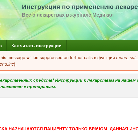
Перейти
Инструкция по применению лекарс
к
Все о лекарствах в журнале Медикал
основному
содержанию
в
Как читать инструкции
 This message will be suppressed on further calls в функции
menu_set_a
enu.inc
).
екарственных средств! Инструкции к лекарствам на нашем 
илагаются к препаратам.
СКА НАЗНАЧАЮТСЯ ПАЦИЕНТУ ТОЛЬКО ВРАЧОМ. ДАННАЯ ИН