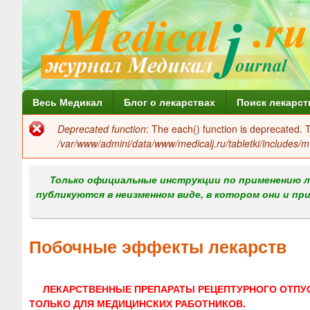
Г
Весь Медикал
Блог о лекарствах
Поиск лекарст
л
Deprecated function
: The each() function is deprecated.
Сообщение
а
/var/www/admini/data/www/medicalj.ru/tabletki/includes/m
об
в
ошибке
Только официальные инструкции по применению л
н
публикуются в неизменном виде, в котором они и пр
о
е
Побочные эффекты лекарств
м
е
ЛЕКАРСТВЕННЫЕ ПРЕПАРАТЫ РЕЦЕПТУРНОГО ОТПУ
н
ТОЛЬКО ДЛЯ МЕДИЦИНСКИХ РАБОТНИКОВ.