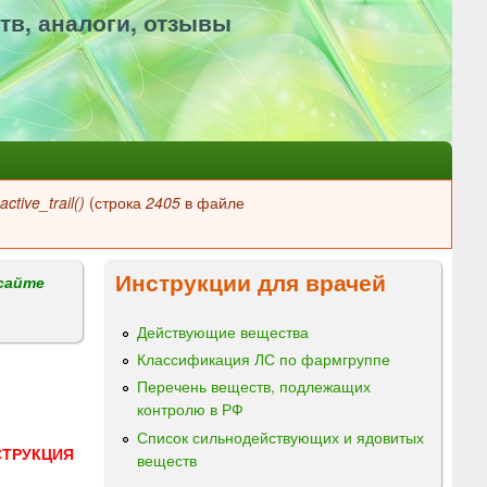
тв, аналоги, отзывы
ctive_trail()
(строка
2405
в файле
Инструкции для врачей
сайте
Действующие вещества
Классификация ЛС по фармгруппе
Перечень веществ, подлежащих
контролю в РФ
Список сильнодействующих и ядовитых
СТРУКЦИЯ
веществ