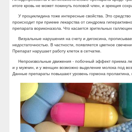
итоге кровь не может покинуть половой член, и эрекция со
У проциклидина тоже интересные свойства. Это средство
происходит при приеме лекарства от синдрома гиперактивн
препарата вориконазола. Что касается зрительных галлюцин
Визуальные нарушения на счету и дигоксина, прописыва
недостаточностью. В частности, появляется цветное свечени
Препарат нарушает работу клеток в сетчатке.
Непроизвольные движения - побочный эффект приема лека
и у мужчин, и у женщин возможно выделение молока под воз
Данные препараты повышают уровень гормона пролактина, 