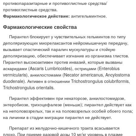
противопаразитарные и противоглистные средства/
противоглистные средства.
Фармакологическое действие:
антигельминтное.
Фармакологические свойства
Пирантел блокирует у чувствительных гельминтов по типу
деполяризующих миорелаксантов нейромышечную передачу,
вызывает спастический паралич мускулатуры и стойкую
деполяризацию, обеспечивает изгнание из организма глистов.
Пирантел высокоактивен против инвазий, которые вызваны
аскаридами (Ascaris Lumbricoides), острицами (Enterobius
vermicularis), анкилостомами (Necator americanus, Ancylostoma
duodenale). Активен в отношении Trichostrongulus colubriformis,
Trichostrongulus orientalis.
Пирантел эффективен при некаторозе, анкилостомидозе,
энтеробиозе, трихоцефалезе (меньше); пирантел действует как
на неполовозрелых, так и на половозрелых особей обоего пола;
на личинки в стадии миграции пирантел не действует.
Препарат из желудочно-кишечного тракта всасывается
плохо. При приеме разовой дозы 10 мг/кг уровень в плазме