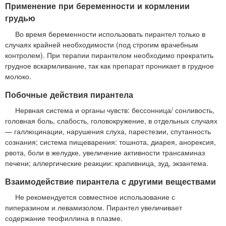
Применение при беременности и кормлении
грудью
Во время беременности использовать пирантел только в
случаях крайней необходимости (под строгим врачебным
контролем). При терапии пирантелом необходимо прекратить
грудное вскармливание, так как препарат проникает в грудное
молоко.
Побочные действия пирантела
Нервная система и органы чувств: бессонница/ сонливость,
головная боль, слабость, головокружение, в отдельных случаях
— галлюцинации, нарушения слуха, парестезии, спутанность
сознания; система пищеварения: тошнота, диарея, анорексия,
рвота, боли в желудке, увеличение активности трансаминаз
печени; аллергические реакции: крапивница, зуд, экзантема.
Взаимодействие пирантела с другими веществами
Не рекомендуется совместное использование с
пиперазином и левамизолом. Пирантел увеличивает
содержание теофиллина в плазме.