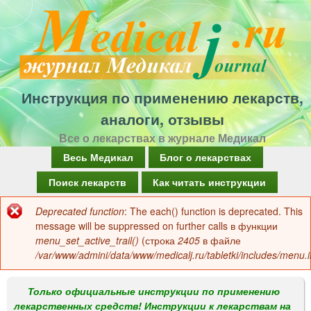
Перейти
к
основному
содержанию
Инструкция по применению лекарств,
аналоги, отзывы
Все о лекарствах в журнале Медикал
Г
Весь Медикал
Блог о лекарствах
л
Поиск лекарств
Как читать инструкции
а
Deprecated function
: The each() function is deprecated. This
Сообщение
в
message will be suppressed on further calls в функции
об
menu_set_active_trail()
(строка
2405
в файле
н
/var/www/admini/data/www/medicalj.ru/tabletki/includes/menu.i
ошибке
о
е
Только официальные инструкции по применению
лекарственных средств! Инструкции к лекарствам на