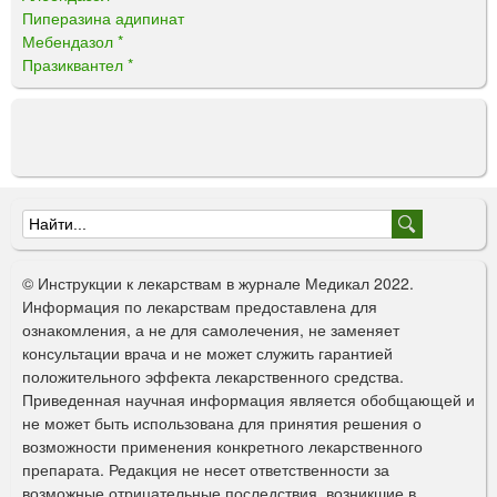
Пиперазина адипинат
Мебендазол *
Празиквантел *
Ф
о
© Инструкции к лекарствам в журнале Медикал 2022.
р
Информация по лекарствам предоставлена для
ознакомления, а не для самолечения, не заменяет
м
консультации врача и не может служить гарантией
а
положительного эффекта лекарственного средства.
Приведенная научная информация является обобщающей и
п
не может быть использована для принятия решения о
о
возможности применения конкретного лекарственного
препарата. Редакция не несет ответственности за
и
возможные отрицательные последствия, возникшие в