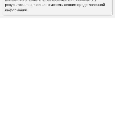
с
результате неправильного использования представленной
информации.
к
а