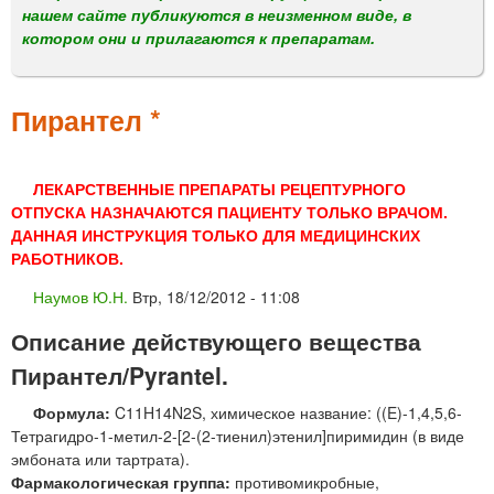
м
нашем сайте публикуются в неизменном виде, в
е
котором они и прилагаются к препаратам.
н
ю
Пирантел *
ЛЕКАРСТВЕННЫЕ ПРЕПАРАТЫ РЕЦЕПТУРНОГО
ОТПУСКА НАЗНАЧАЮТСЯ ПАЦИЕНТУ ТОЛЬКО ВРАЧОМ.
ДАННАЯ ИНСТРУКЦИЯ ТОЛЬКО ДЛЯ МЕДИЦИНСКИХ
РАБОТНИКОВ.
Наумов Ю.Н.
Втр, 18/12/2012 - 11:08
Описание действующего вещества
Пирантел/Pyrantel.
Формула:
C11H14N2S, химическое название: ((E)-1,4,5,6-
Тетрагидро-1-метил-2-[2-(2-тиенил)этенил]пиримидин (в виде
эмбоната или тартрата).
Фармакологическая группа:
противомикробные,