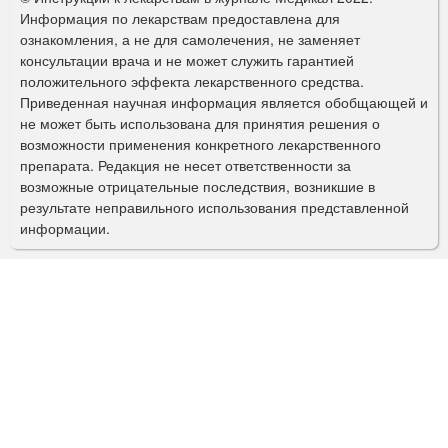
р
Информация по лекарствам предоставлена для
ознакомления, а не для самолечения, не заменяет
м
консультации врача и не может служить гарантией
а
положительного эффекта лекарственного средства.
Приведенная научная информация является обобщающей и
п
не может быть использована для принятия решения о
о
возможности применения конкретного лекарственного
препарата. Редакция не несет ответственности за
и
возможные отрицательные последствия, возникшие в
с
результате неправильного использования представленной
информации.
к
а