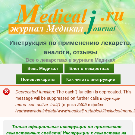
Перейти
к
основному
содержанию
Инструкция по применению лекарств,
аналоги, отзывы
Все о лекарствах в журнале Медикал
Г
Весь Медикал
Блог о лекарствах
л
Поиск лекарств
Как читать инструкции
а
Deprecated function
: The each() function is deprecated. This
Сообщение
в
message will be suppressed on further calls в функции
об
menu_set_active_trail()
(строка
2405
в файле
н
/var/www/admini/data/www/medicalj.ru/tabletki/includes/menu.i
ошибке
о
е
Только официальные инструкции по применению
лекарственных средств! Инструкции к лекарствам на