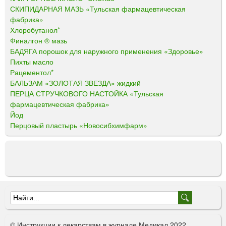
СКИПИДАРНАЯ МАЗЬ «Тульская фармацевтическая
фабрика»
Хлоробутанол*
Финалгон ® мазь
БАДЯГА порошок для наружного применения «Здоровье»
Пихты масло
Рацементол*
БАЛЬЗАМ «ЗОЛОТАЯ ЗВЕЗДА» жидкий
ПЕРЦА СТРУЧКОВОГО НАСТОЙКА «Тульская
фармацевтическая фабрика»
Йод
Перцовый пластырь «Новосибхимфарм»
Ф
о
© Инструкции к лекарствам в журнале Медикал 2022.