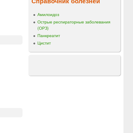
Справочник болезней
Амилоидоз
Острые респираторные заболевания
(ОРЗ)
Панкреатит
Цистит