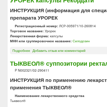
с
н
и
т
а
я
ИНСТРУКЦИЯ (информация для специ
в
с
«
и
препарата УРОРЕК
т
М
я
е
А
Регистрационный номер:
ЛСР-005971/10-260814
р
Т
Торговое название:
Урорек
и
Е
Лекарственная форма:
капсулы
д
Р
МНН или группировочное название:
Силодозин
-
И
Т
А
Подробнее
о
Добавить отзыв или комментарий
е
М
У
в
Е
Р
ТЫКВЕОЛ® суппозитории ректа
а
Д
О
т
И
P N002321/02-290411
Р
а
К
Е
б
А
ИНСТРУКЦИЯ по применению лекарств
К
л
»
к
применения ТЫКВЕОЛ®
е
а
т
Наименование лекарственного средства
п
к
Тыквеол®
с
и
у