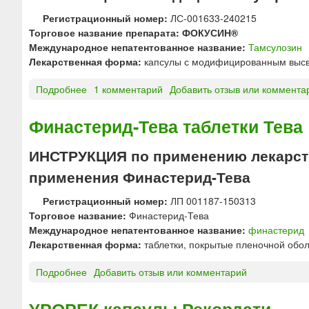
и
т
Регистрационный номер:
ЛС-001633-240215
п
а
Торговое название препарата: ФОКУСИН®
р
б
Международное непатентованное название:
Тамсулозин
о
л
Лекарственная форма:
капсулы с модифицированным выс
л
е
о
т
Подробнее
о
1 комментарий
Добавить отзыв или коммента
н
к
Ф
г
и
О
Финастерид-Тева таблетки Тева
и
д
К
р
л
У
о
ИНСТРУКЦИЯ по применению лекарств
я
С
в
применения Финастерид-Тева
р
И
а
а
Н
н
Регистрационный номер:
ЛП 001187-150313
с
®
н
Торговое название:
Финастерид-Тева
с
к
о
Международное непатентованное название:
финастерид
а
а
г
Лекарственная форма:
таблетки, покрытые пленочной обо
с
п
о
ы
с
д
Подробнее
о
Добавить отзыв или комментарий
в
у
е
Ф
а
л
й
и
УРОРЕК капсулы Рекордати
н
ы