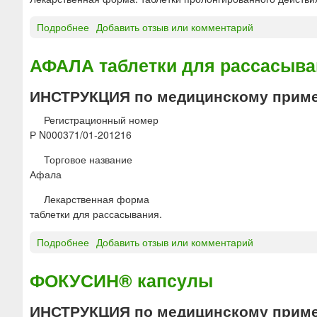
р
п
е
и
о
с
Подробнее
о
Добавить отзыв или комментарий
и
з
к
А
р
и
и
л
АФАЛА таблетки для рассасыв
е
т
е
ф
к
о
у
ИНСТРУКЦИЯ по медицинскому приме
т
р
п
а
и
р
Регистрационный номер
л
и
о
Р N000371/01-201216
ь
р
с
н
е
Торговое название
т
ы
к
Афала
®
е
т
М
Лекарственная форма
а
Р
таблетки для рассасывания.
л
т
ь
а
Подробнее
о
Добавить отзыв или комментарий
н
б
А
ы
л
Ф
ФОКУСИН® капсулы
е
е
А
т
Л
ИНСТРУКЦИЯ по медицинскому приме
к
А