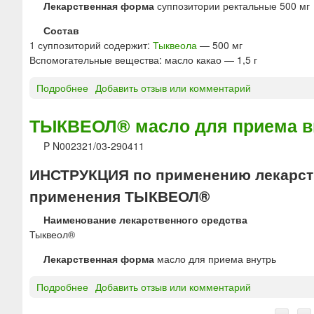
Т
Лекарственная форма
суппозитории ректальные 500 мг
л
е
ы
Состав
в
Р
1 суппозиторий содержит:
Тыквеола
— 500 мг
а
е
Вспомогательные вещества: масло какао — 1,5 г
к
о
Подробнее
о
Добавить отзыв или комментарий
р
Т
д
Ы
ТЫКВЕОЛ® масло для приема в
а
К
т
P N002321/03-290411
В
и
Е
ИНСТРУКЦИЯ по применению лекарств
О
Л
применения ТЫКВЕОЛ®
®
Наименование лекарственного средства
с
Тыквеол®
у
п
Лекарственная форма
масло для приема внутрь
п
о
Подробнее
о
Добавить отзыв или комментарий
з
Т
и