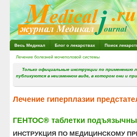
Г
Весь Медикал
Блог о лекарствах
Поиск лекарст
л
Лечение болезней мочеполовой системы
Вы
а
здесь
Только официальные инструкции по применению л
в
публикуются в неизменном виде, в котором они и пр
н
о
Лечение гиперплазии предстат
е
м
ГЕНТОС® таблетки подъязычны
е
н
ИНСТРУКЦИЯ ПО МЕДИЦИНСКОМУ ПР