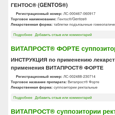
ю
ГЕНТОС® (GENTOS®)
Регистрационный номер:
ЛС-000467-060917
Торговое наименование:
Гентос®/Gentos®
Лекарственная форма:
таблетки подъязычные гомеопатиче
Подробнее
о
Добавить отзыв или комментарий
Г
Е
ВИТАПРОСТ® ФОРТЕ суппозито
Н
Т
ИНСТРУКЦИЯ по применению лекарств
О
применения ВИТАПРОСТ® ФОРТЕ
С
®
Регистрационный номер:
ЛС-002488-230714
т
Торговое название препарата:
Витапрост® Форте
а
Лекарственная форма:
суппозитории ректальные
б
л
Подробнее
о
Добавить отзыв или комментарий
е
В
т
И
ВИТАПРОСТ® суппозитории рек
к
Т