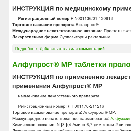
и
А
ИНСТРУКЦИЯ по медицинскому прим
п
П
о
Р
Регистрационный номер
Р N001136/01-130813
д
О
Торговое название препарата
Витапрост®
ъ
С
Международное непатентованное название
Простаты экст
я
Т
Лекарственная форма
Суппозитории ректальные
з
®
ы
Ф
Подробнее
о
Добавить отзыв или комментарий
ч
О
В
н
Р
И
Алфупрост® МР таблетки проло
ы
Т
Т
е
Е
А
г
ИНСТРУКЦИЯ по применению лекарств
с
П
о
применения Алфупрост® МР
у
Р
м
п
О
е
наименование лекарственного препарата
п
С
о
о
Т
п
Регистрационный номер: ЛП 001176-211216
з
®
а
Торговое наименование препарата: Алфупрост® МР.
и
с
т
Международное непатентованное наименование:
Алфузози
т
у
и
Химическое название: N-[3-[(4-Амино-6,7-диметокси-2 хина
о
п
ч
Лекарственная форма: таблетки пролонгированного действи