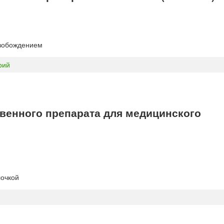
вобождением
рий
енного препарата для медицинского
лочкой