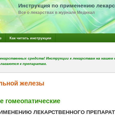
Перейти
Инструкция по применению лекарс
к
Все о лекарствах в журнале Медикал
основному
содержанию
в
Как читать инструкции
екарственных средств! Инструкции к лекарствам на нашем 
илагаются к препаратам.
ельной железы
е гомеопатические
ИМЕНЕНИЮ ЛЕКАРСТВЕННОГО ПРЕПАРАТ