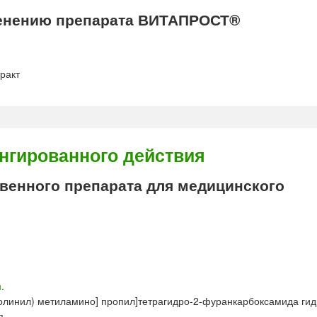
енению препарата ВИТАПРОСТ®
ракт
нгированного действия
енного препарата для медицинского
н
.
золинил) метиламино] пропил]тетрагидро-2-фуранкарбоксамида ги
я.