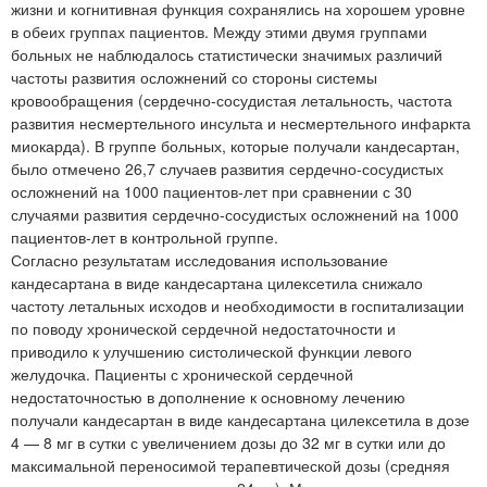
жизни и когнитивная функция сохранялись на хорошем уровне
в обеих группах пациентов. Между этими двумя группами
больных не наблюдалось статистически значимых различий
частоты развития осложнений со стороны системы
кровообращения (сердечно-сосудистая летальность, частота
развития несмертельного инсульта и несмертельного инфаркта
миокарда). В группе больных, которые получали кандесартан,
было отмечено 26,7 случаев развития сердечно-сосудистых
осложнений на 1000 пациентов-лет при сравнении с 30
случаями развития сердечно-сосудистых осложнений на 1000
пациентов-лет в контрольной группе.
Согласно результатам исследования использование
кандесартана в виде кандесартана цилексетила снижало
частоту летальных исходов и необходимости в госпитализации
по поводу хронической сердечной недостаточности и
приводило к улучшению систолической функции левого
желудочка. Пациенты с хронической сердечной
недостаточностью в дополнение к основному лечению
получали кандесартан в виде кандесартана цилексетила в дозе
4 — 8 мг в сутки с увеличением дозы до 32 мг в сутки или до
максимальной переносимой терапевтической дозы (средняя