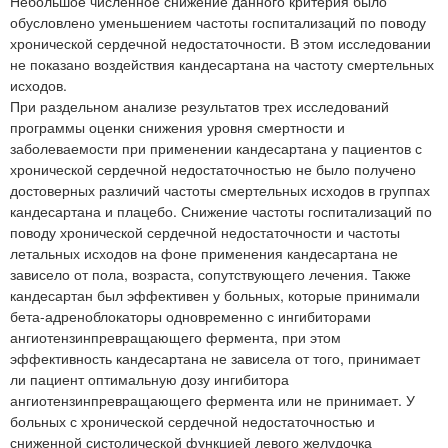
Небольшое численное снижение данного критерия было
обусловлено уменьшением частоты госпитализаций по поводу
хронической сердечной недостаточности. В этом исследовании
не показано воздействия кандесартана на частоту смертельных
исходов.
При раздельном анализе результатов трех исследований
программы оценки снижения уровня смертности и
заболеваемости при применении кандесартана у пациентов с
хронической сердечной недостаточностью не было получено
достоверных различий частоты смертельных исходов в группах
кандесартана и плацебо. Снижение частоты госпитализаций по
поводу хронической сердечной недостаточности и частоты
летальных исходов на фоне применения кандесартана не
зависело от пола, возраста, сопутствующего лечения. Также
кандесартан был эффективен у больных, которые принимали
бета-адреноблокаторы одновременно с ингибиторами
ангиотензинпревращающего фермента, при этом
эффективность кандесартана не зависела от того, принимает
ли пациент оптимальную дозу ингибитора
ангиотензинпревращающего фермента или не принимает. У
больных с хронической сердечной недостаточностью и
сниженной систолической функцией левого желудочка