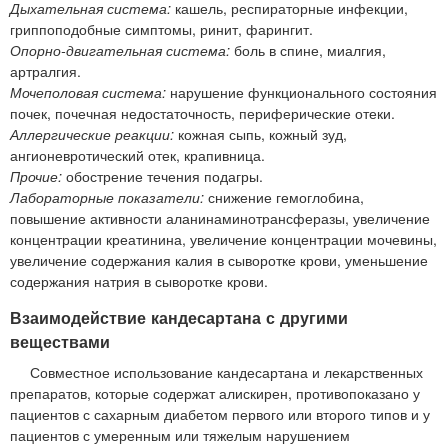
Дыхательная система:
кашель, респираторные инфекции,
гриппоподобные симптомы, ринит, фарингит.
Опорно-двигательная система:
боль в спине, миалгия,
артралгия.
Мочеполовая система:
нарушение функционального состояния
почек, почечная недостаточность, периферические отеки.
Аллергические реакции:
кожная сыпь, кожный зуд,
ангионевротический отек, крапивница.
Прочие:
обострение течения подагры.
Лабораторные показатели:
снижение гемоглобина,
повышение активности аланинаминотрансферазы, увеличение
концентрации креатинина, увеличение концентрации мочевины,
увеличение содержания калия в сыворотке крови, уменьшение
содержания натрия в сыворотке крови.
Взаимодействие кандесартана с другими
веществами
Совместное использование кандесартана и лекарственных
препаратов, которые содержат алискирен, противопоказано у
пациентов с сахарным диабетом первого или второго типов и у
пациентов с умеренным или тяжелым нарушением