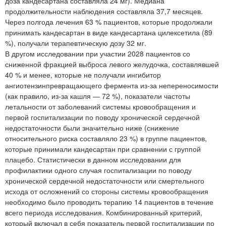
доза кандесартана составляла 24 мг). Медиана
продолжительности наблюдения составляла 37,7 месяцев.
Через полгода лечения 63 % пациентов, которые продолжали
принимать кандесартан в виде кандесартана цилексетила (89
%), получали терапевтическую дозу 32 мг.
В другом исследовании при участии 2028 пациентов со
сниженной фракцией выброса левого желудочка, составлявшей
40 % и менее, которые не получали ингибитор
ангиотензинпревращающего фермента из-за непереносимости
(как правило, из-за кашля — 72 %), показатели частоты
летальности от заболеваний системы кровообращения и
первой госпитализации по поводу хронической сердечной
недостаточности были значительно ниже (снижение
относительного риска составляло 23 %) в группе пациентов,
которые принимали кандесартан при сравнении с группой
плацебо. Статистически в данном исследовании для
профилактики одного случая госпитализации по поводу
хронической сердечной недостаточности или смертельного
исхода от осложнений со стороны системы кровообращения
необходимо было проводить терапию 14 пациентов в течение
всего периода исследования. Комбинированный критерий,
который включал в себя показатель первой госпитализации по