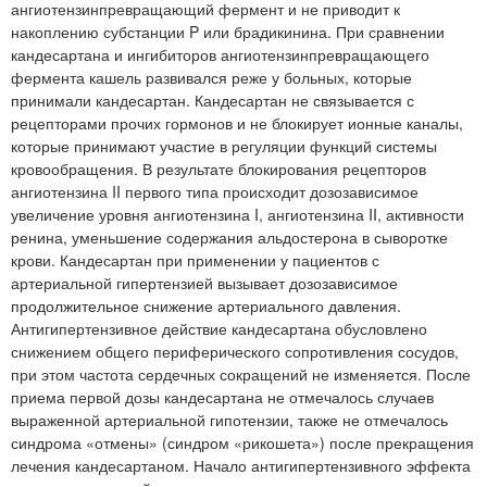
ангиотензинпревращающий фермент и не приводит к
накоплению субстанции P или брадикинина. При сравнении
кандесартана и ингибиторов ангиотензинпревращающего
фермента кашель развивался реже у больных, которые
принимали кандесартан. Кандесартан не связывается с
рецепторами прочих гормонов и не блокирует ионные каналы,
которые принимают участие в регуляции функций системы
кровообращения. В результате блокирования рецепторов
ангиотензина II первого типа происходит дозозависимое
увеличение уровня ангиотензина I, ангиотензина II, активности
ренина, уменьшение содержания альдостерона в сыворотке
крови. Кандесартан при применении у пациентов с
артериальной гипертензией вызывает дозозависимое
продолжительное снижение артериального давления.
Антигипертензивное действие кандесартана обусловлено
снижением общего периферического сопротивления сосудов,
при этом частота сердечных сокращений не изменяется. После
приема первой дозы кандесартана не отмечалось случаев
выраженной артериальной гипотензии, также не отмечалось
синдрома «отмены» (синдром «рикошета») после прекращения
лечения кандесартаном. Начало антигипертензивного эффекта