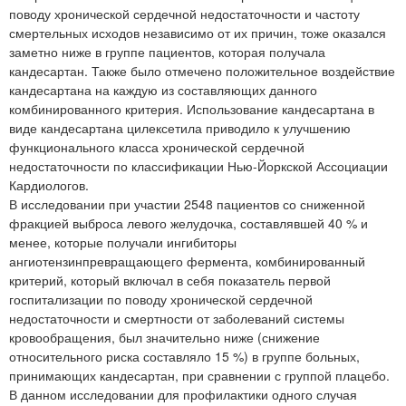
поводу хронической сердечной недостаточности и частоту
смертельных исходов независимо от их причин, тоже оказался
заметно ниже в группе пациентов, которая получала
кандесартан. Также было отмечено положительное воздействие
кандесартана на каждую из составляющих данного
комбинированного критерия. Использование кандесартана в
виде кандесартана цилексетила приводило к улучшению
функционального класса хронической сердечной
недостаточности по классификации Нью-Йоркской Ассоциации
Кардиологов.
В исследовании при участии 2548 пациентов со сниженной
фракцией выброса левого желудочка, составлявшей 40 % и
менее, которые получали ингибиторы
ангиотензинпревращающего фермента, комбинированный
критерий, который включал в себя показатель первой
госпитализации по поводу хронической сердечной
недостаточности и смертности от заболеваний системы
кровообращения, был значительно ниже (снижение
относительного риска составляло 15 %) в группе больных,
принимающих кандесартан, при сравнении с группой плацебо.
В данном исследовании для профилактики одного случая