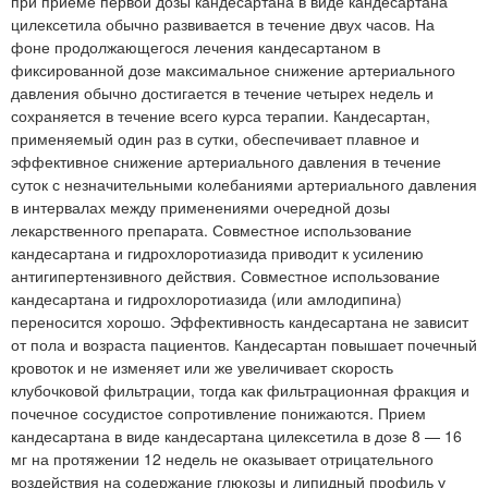
при приеме первой дозы кандесартана в виде кандесартана
цилексетила обычно развивается в течение двух часов. На
фоне продолжающегося лечения кандесартаном в
фиксированной дозе максимальное снижение артериального
давления обычно достигается в течение четырех недель и
сохраняется в течение всего курса терапии. Кандесартан,
применяемый один раз в сутки, обеспечивает плавное и
эффективное снижение артериального давления в течение
суток с незначительными колебаниями артериального давления
в интервалах между применениями очередной дозы
лекарственного препарата. Совместное использование
кандесартана и гидрохлоротиазида приводит к усилению
антигипертензивного действия. Совместное использование
кандесартана и гидрохлоротиазида (или амлодипина)
переносится хорошо. Эффективность кандесартана не зависит
от пола и возраста пациентов. Кандесартан повышает почечный
кровоток и не изменяет или же увеличивает скорость
клубочковой фильтрации, тогда как фильтрационная фракция и
почечное сосудистое сопротивление понижаются. Прием
кандесартана в виде кандесартана цилексетила в дозе 8 — 16
мг на протяжении 12 недель не оказывает отрицательного
воздействия на содержание глюкозы и липидный профиль у