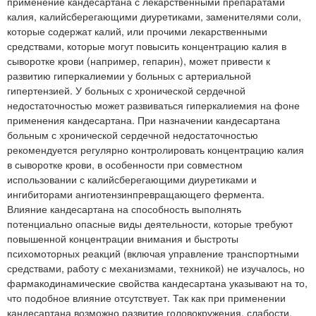
применение кандесартана с лекарственными препаратами
калия, калийсберегающими диуретиками, заменителями соли,
которые содержат калий, или прочими лекарственными
средствами, которые могут повысить концентрацию калия в
сыворотке крови (например, гепарин), может привести к
развитию гиперкалиемии у больных с артериальной
гипертензией. У больных с хронической сердечной
недостаточностью может развиваться гиперкалиемия на фоне
применения кандесартана. При назначении кандесартана
больным с хронической сердечной недостаточностью
рекомендуется регулярно контролировать концентрацию калия
в сыворотке крови, в особенности при совместном
использовании с калийсберегающими диуретиками и
ингибиторами ангиотензинпревращающего фермента.
Влияние кандесартана на способность выполнять
потенциально опасные виды деятельности, которые требуют
повышенной концентрации внимания и быстроты
психомоторных реакций (включая управление транспортными
средствами, работу с механизмами, техникой) не изучалось, но
фармакодинамические свойства кандесартана указывают на то,
что подобное влияние отсутствует. Так как при применении
кандесартана возможно развитие головокружения, слабости,