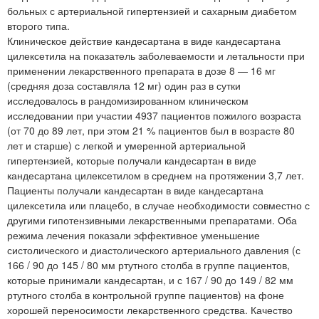
больных с артериальной гипертензией и сахарным диабетом
второго типа.
Клиническое действие кандесартана в виде кандесартана
цилексетила на показатель заболеваемости и летальности при
применении лекарственного препарата в дозе 8 — 16 мг
(средняя доза составляла 12 мг) один раз в сутки
исследовалось в рандомизированном клиническом
исследовании при участии 4937 пациентов пожилого возраста
(от 70 до 89 лет, при этом 21 % пациентов был в возрасте 80
лет и старше) с легкой и умеренной артериальной
гипертензией, которые получали кандесартан в виде
кандесартана цилексетилом в среднем на протяжении 3,7 лет.
Пациенты получали кандесартан в виде кандесартана
цилексетила или плацебо, в случае необходимости совместно с
другими гипотензивными лекарственными препаратами. Оба
режима лечения показали эффективное уменьшение
систолического и диастолического артериального давления (с
166 / 90 до 145 / 80 мм ртутного столба в группе пациентов,
которые принимали кандесартан, и с 167 / 90 до 149 / 82 мм
ртутного столба в контрольной группе пациентов) на фоне
хорошей переносимости лекарственного средства. Качество