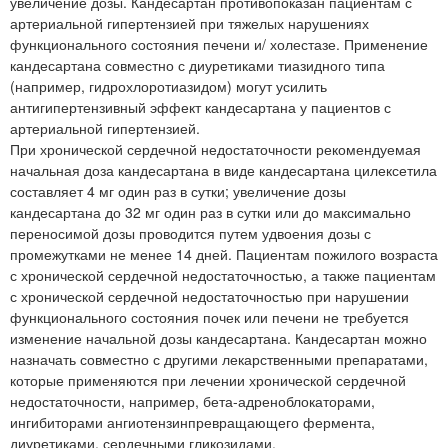
увеличение дозы. Кандесартан противопоказан пациентам с
артериальной гипертензией при тяжелых нарушениях
функционального состояния печени и/ холестазе. Применение
кандесартана совместно с диуретиками тиазидного типа
(например, гидрохлоротиазидом) могут усилить
антигипертензивный эффект кандесартана у пациентов с
артериальной гипертензией.
При хронической сердечной недостаточности рекомендуемая
начальная доза кандесартана в виде кандесартана цилексетила
составляет 4 мг один раз в сутки; увеличение дозы
кандесартана до 32 мг один раз в сутки или до максимально
переносимой дозы проводится путем удвоения дозы с
промежутками не менее 14 дней. Пациентам пожилого возраста
с хронической сердечной недостаточностью, а также пациентам
с хронической сердечной недостаточностью при нарушении
функционального состояния почек или печени не требуется
изменение начальной дозы кандесартана. Кандесартан можно
назначать совместно с другими лекарственными препаратами,
которые применяются при лечении хронической сердечной
недостаточности, например, бета-адреноблокаторами,
ингибиторами ангиотензинпревращающего фермента,
диуретиками, сердечными гликозидами.