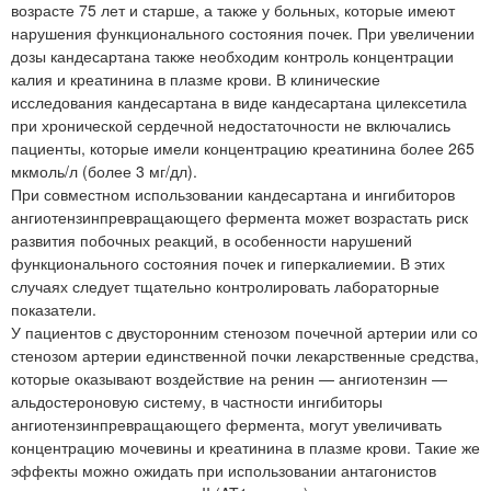
возрасте 75 лет и старше, а также у больных, которые имеют
нарушения функционального состояния почек. При увеличении
дозы кандесартана также необходим контроль концентрации
калия и креатинина в плазме крови. В клинические
исследования кандесартана в виде кандесартана цилексетила
при хронической сердечной недостаточности не включались
пациенты, которые имели концентрацию креатинина более 265
мкмоль/л (более 3 мг/дл).
При совместном использовании кандесартана и ингибиторов
ангиотензинпревращающего фермента может возрастать риск
развития побочных реакций, в особенности нарушений
функционального состояния почек и гиперкалиемии. В этих
случаях следует тщательно контролировать лабораторные
показатели.
У пациентов с двусторонним стенозом почечной артерии или со
стенозом артерии единственной почки лекарственные средства,
которые оказывают воздействие на ренин — ангиотензин —
альдостероновую систему, в частности ингибиторы
ангиотензинпревращающего фермента, могут увеличивать
концентрацию мочевины и креатинина в плазме крови. Такие же
эффекты можно ожидать при использовании антагонистов