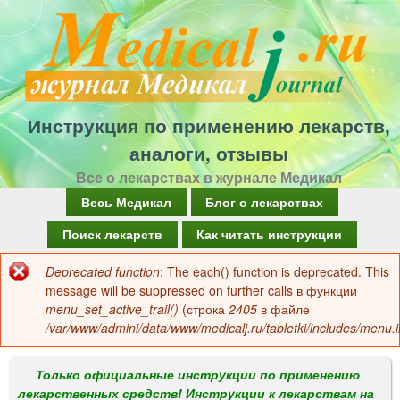
Перейти
к
основному
содержанию
Инструкция по применению лекарств,
аналоги, отзывы
Все о лекарствах в журнале Медикал
Г
Весь Медикал
Блог о лекарствах
л
Поиск лекарств
Как читать инструкции
а
Deprecated function
: The each() function is deprecated. This
Сообщение
в
message will be suppressed on further calls в функции
об
menu_set_active_trail()
(строка
2405
в файле
н
/var/www/admini/data/www/medicalj.ru/tabletki/includes/menu.i
ошибке
о
е
Только официальные инструкции по применению
лекарственных средств! Инструкции к лекарствам на