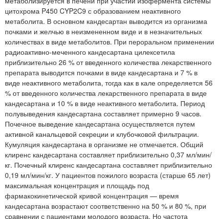
метаболизируется в печени при участии изофермента системы
цитохрома P450 CYP2C9 с образованием неактивного
метаболита. В основном кандесартан выводится из организма
почками и желчью в неизмененном виде и в незначительных
количествах в виде метаболитов. При пероральном применении
радиоактивно-меченного кандесартана цилексетила
приблизительно 26 % от введенного количества лекарственного
препарата выводится почками в виде кандесартана и 7 % в
виде неактивного метаболита, тогда как в кале определяется 56
% от введенного количества лекарственного препарата в виде
кандесартана и 10 % в виде неактивного метаболита. Период
полувыведения кандесартана составляет примерно 9 часов.
Почечное выведение кандесартана осуществляется путем
активной канальцевой секреции и клубочковой фильтрации.
Кумуляция кандесартана в организме не отмечается. Общий
клиренс кандесартана составляет приблизительно 0,37 мл/мин/
кг. Почечный клиренс кандесартана составляет приблизительно
0,19 мл/мин/кг. У пациентов пожилого возраста (старше 65 лет)
максимальная концентрация и площадь под
фармакокинетической кривой концентрация — время
кандесартана возрастают соответственно на 50 % и 80 %, при
сравнении с пациентами молодого возраста. Но частота