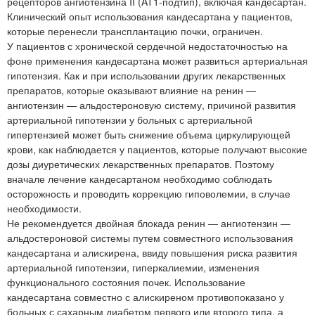
рецепторов ангиотензина II (AT1-подтип), включая кандесартан.
Клинический опыт использования кандесартана у пациентов,
которые перенесли трансплантацию почки, ограничен.
У пациентов с хронической сердечной недостаточностью на
фоне применения кандесартана может развиться артериальная
гипотензия. Как и при использовании других лекарственных
препаратов, которые оказывают влияние на ренин —
ангиотензин — альдостероновую систему, причиной развития
артериальной гипотензии у больных с артериальной
гипертензией может быть снижение объема циркулирующей
крови, как наблюдается у пациентов, которые получают высокие
дозы диуретических лекарственных препаратов. Поэтому
вначале лечение кандесартаном необходимо соблюдать
осторожность и проводить коррекцию гиповолемии, в случае
необходимости.
Не рекомендуется двойная блокада ренин — ангиотензин —
альдостероновой системы путем совместного использования
кандесартана и алискирена, ввиду повышения риска развития
артериальной гипотензии, гиперкалиемии, изменения
функционального состояния почек. Использование
кандесартана совместно с алискиреном противопоказано у
больных с сахарным диабетом первого или второго типа, а