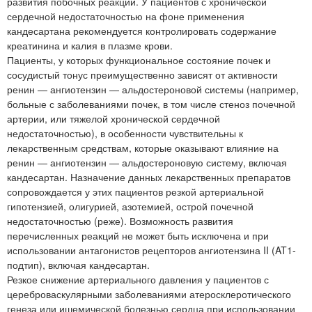
развития побочных реакций. У пациентов с хронической
сердечной недостаточностью на фоне применения
кандесартана рекомендуется контролировать содержание
креатинина и калия в плазме крови.
Пациенты, у которых функциональное состояние почек и
сосудистый тонус преимущественно зависят от активности
ренин — ангиотензин — альдостероновой системы (например,
больные с заболеваниями почек, в том числе стеноз почечной
артерии, или тяжелой хронической сердечной
недостаточностью), в особенности чувствительны к
лекарственным средствам, которые оказывают влияние на
ренин — ангиотензин — альдостероновую систему, включая
кандесартан. Назначение данных лекарственных препаратов
сопровождается у этих пациентов резкой артериальной
гипотензией, олигурией, азотемией, острой почечной
недостаточностью (реже). Возможность развития
перечисленных реакций не может быть исключена и при
использовании антагонистов рецепторов ангиотензина II (AT1-
подтип), включая кандесартан.
Резкое снижение артериального давления у пациентов с
цереброваскулярными заболеваниями атеросклеротического
генеза или ишемической болезнью сердца при использовании