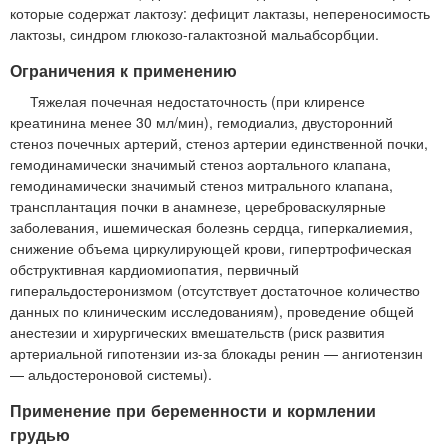
которые содержат лактозу: дефицит лактазы, непереносимость
лактозы, синдром глюкозо-галактозной мальабсорбции.
Ограничения к применению
Тяжелая почечная недостаточность (при клиренсе
креатинина менее 30 мл/мин), гемодиализ, двусторонний
стеноз почечных артерий, стеноз артерии единственной почки,
гемодинамически значимый стеноз аортального клапана,
гемодинамически значимый стеноз митрального клапана,
трансплантация почки в анамнезе, цереброваскулярные
заболевания, ишемическая болезнь сердца, гиперкалиемия,
снижение объема циркулирующей крови, гипертрофическая
обструктивная кардиомиопатия, первичный
гиперальдостеронизмом (отсутствует достаточное количество
данных по клиническим исследованиям), проведение общей
анестезии и хирургических вмешательств (риск развития
артериальной гипотензии из-за блокады ренин — ангиотензин
— альдостероновой системы).
Применение при беременности и кормлении
грудью