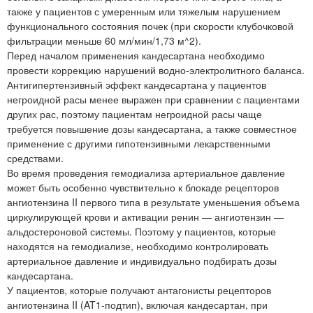
также у пациентов с умеренным или тяжелым нарушением
функционального состояния почек (при скорости клубочковой
фильтрации меньше 60 мл/мин/1,73 м^2).
Перед началом применения кандесартана необходимо
провести коррекцию нарушений водно-электролитного баланса.
Антигипертензивный эффект кандесартана у пациентов
негроидной расы менее выражен при сравнении с пациентами
других рас, поэтому пациентам негроидной расы чаще
требуется повышение дозы кандесартана, а также совместное
применение с другими гипотензивными лекарственными
средствами.
Во время проведения гемодиализа артериальное давление
может быть особенно чувствительно к блокаде рецепторов
ангиотензина II первого типа в результате уменьшения объема
циркулирующей крови и активации ренин — ангиотензин —
альдостероновой системы. Поэтому у пациентов, которые
находятся на гемодиализе, необходимо контролировать
артериальное давление и индивидуально подбирать дозы
кандесартана.
У пациентов, которые получают антагонисты рецепторов
ангиотензина II (AT1-подтип), включая кандесартан, при