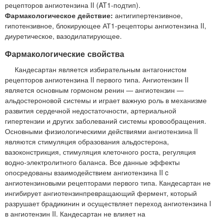
рецепторов ангиотензина II (AT1-подтип).
Фармакологическое действие:
антигипертензивное,
гипотензивное, блокирующее АТ1-рецепторы ангиотензина II,
диуретическое, вазодилатирующее.
Фармакологические свойства
Кандесартан является избирательным антагонистом
рецепторов ангиотензина II первого типа. Ангиотензин II
является основным гормоном ренин — ангиотензин —
альдостероновой системы и играет важную роль в механизме
развития сердечной недостаточности, артериальной
гипертензии и других заболеваний системы кровообращения.
Основными физиологическими действиями ангиотензина II
являются стимуляция образования альдостерона,
вазоконстрикция, стимуляция клеточного роста, регуляция
водно-электролитного баланса. Все данные эффекты
опосредованы взаимодействием ангиотензина II c
ангиотензиновыми рецепторами первого типа. Кандесартан не
ингибирует ангиотензинпревращающий фермент, который
разрушает брадикинин и осуществляет переход ангиотензина I
в ангиотензин II. Кандесартан не влияет на