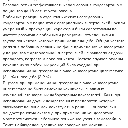
Безопасность и эффективность использования кандесартана у
пациентов до 18 лет не установлена.
Побочные реакции в ходе клинических исследований
кандесартана у пациентов с артериальной гипертензией носили
умеренный и преходящий характер и были сопоставимы по
частоте развития с побочными реакциями, отмеченными в
группе пациентов, которые принимали плацебо. Общая частота
развития побочных реакций на фоне применения кандесартана
у пациентов с артериальной гипертензией не зависела от дозы
препарата, возраста и пола пациента. Частота случаев отмены
лечения из-за побочных реакций была сходной при
использовании кандесартана в виде кандесартана цилексетила
(3,1 %) и плацебо (3,2 %).
В целом при применении кандесартана в виде кандесартана
цилексетила не было отмечено клинически значимых
изменений стандартных лабораторных показателей. Как и при
использовании других лекарственных препаратов, которые
оказывают влияние или действуют на ренин — ангиотензин —
альдостероновую систему, при применении кандесартана
может отмечаться небольшое понижение уровня гемоглобина.
Также наблюдалось увеличение содержания мочевины,