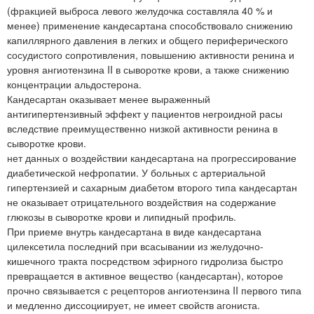
(фракцией выброса левого желудочка составляла 40 % и
менее) применение кандесартана способствовало снижению
капиллярного давления в легких и общего периферического
сосудистого сопротивления, повышению активности ренина и
уровня ангиотензина II в сыворотке крови, а также снижению
концентрации альдостерона.
Кандесартан оказывает менее выраженный
антигипертензивный эффект у пациентов негроидной расы
вследствие преимущественно низкой активности ренина в
сыворотке крови.
нет данных о воздействии кандесартана на прогрессирование
диабетической нефропатии. У больных с артериальной
гипертензией и сахарным диабетом второго типа кандесартан
не оказывает отрицательного воздействия на содержание
глюкозы в сыворотке крови и липидный профиль.
При приеме внутрь кандесартана в виде кандесартана
цилексетила последний при всасывании из желудочно-
кишечного тракта посредством эфирного гидролиза быстро
превращается в активное вещество (кандесартан), которое
прочно связывается с рецепторов ангиотензина II первого типа
и медленно диссоциирует, не имеет свойств агониста.