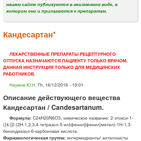
м
нашем сайте публикуются в неизменном виде, в
е
котором они и прилагаются к препаратам.
н
ю
Кандесартан*
ЛЕКАРСТВЕННЫЕ ПРЕПАРАТЫ РЕЦЕПТУРНОГО
ОТПУСКА НАЗНАЧАЮТСЯ ПАЦИЕНТУ ТОЛЬКО ВРАЧОМ.
ДАННАЯ ИНСТРУКЦИЯ ТОЛЬКО ДЛЯ МЕДИЦИНСКИХ
РАБОТНИКОВ.
Наумов Ю.Н.
Пт, 16/12/2016 - 19:01
Описание действующего вещества
Кандесартан / Candesartanum.
Формула:
C24H20N6O3, химическое название: 2-этокси-1-
({4-[2-(2H-1,2,3,4-тетразол-5-ил)фенил]фенил}метил)-1H-1,3-
бензодиазол-6-карбоновая кислота.
Фармакологическая группа:
интермедианты/ антагонисты