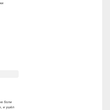
ки
ые боли
е, и ушёл