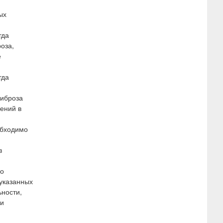
ых
гда
оза,
е
гда
фиброза
ений в
обходимо
в
го
 указанных
ьности,
ми