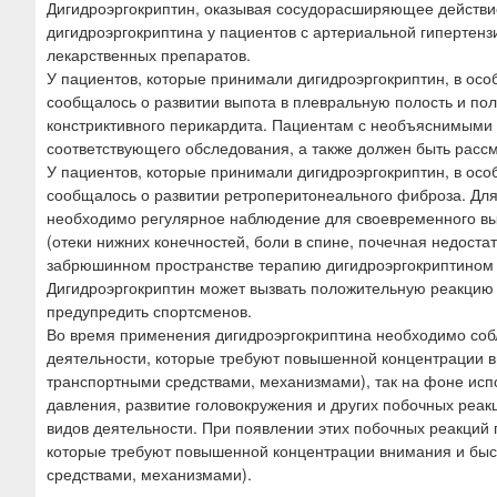
Дигидроэргокриптин, оказывая сосудорасширяющее действи
дигидроэргокриптина у пациентов с артериальной гипертен
лекарственных препаратов.
У пациентов, которые принимали дигидроэргокриптин, в осо
сообщалось о развитии выпота в плевральную полость и поло
констриктивного перикардита. Пациентам с необъяснимым
соответствующего обследования, а также должен быть расс
У пациентов, которые принимали дигидроэргокриптин, в осо
сообщалось о развитии ретроперитонеального фиброза. Для
необходимо регулярное наблюдение для своевременного вы
(отеки нижних конечностей, боли в спине, почечная недост
забрюшинном пространстве терапию дигидроэргокриптином
Дигидроэргокриптин может вызвать положительную реакцию в
предупредить спортсменов.
Во время применения дигидроэргокриптина необходимо соб
деятельности, которые требуют повышенной концентрации 
транспортными средствами, механизмами), так на фоне исп
давления, развитие головокружения и других побочных реак
видов деятельности. При появлении этих побочных реакций
которые требуют повышенной концентрации внимания и быс
средствами, механизмами).