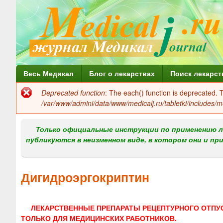
Г
Весь Медикал
Блог о лекарствах
Поиск лекарст
л
Deprecated function
: The each() function is deprecated.
Сообщение
а
/var/www/admini/data/www/medicalj.ru/tabletki/includes/m
об
в
ошибке
Только официальные инструкции по применению л
н
публикуются в неизменном виде, в котором они и пр
о
е
Дигидроэргокриптин
м
е
ЛЕКАРСТВЕННЫЕ ПРЕПАРАТЫ РЕЦЕПТУРНОГО ОТПУ
н
ТОЛЬКО ДЛЯ МЕДИЦИНСКИХ РАБОТНИКОВ.