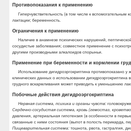
Противопоказания к применению
Гиперчувствительность (в том числе к вспомогательным 
лактации; беременность.
Ограничения к применению
Наличие в анамнезе психических нарушений, пептической
сосудистые заболевания; совместное применение с психотр
другими производными алкалоидов спорыньи.
Применение при беременности и кормлении гру
Использование дигидроэргокриптина противопоказано у 
клинических данных о использовании дигидроэргокриптина 
грудного вскармливания может приводить к уменьшению лак
Побочные действия дигидроэргокриптина
Нервная система, психика и органы чувств:
головокруже
Сердечно-сосудистая система, кровь (гемостаз, кроветв
давления, артериальная гипотензия (в особенности в первые
связанные с ними состояния (выпот в полость перикарда, пе
Пищеварительная система:
тошнота, рвота, гастралгия, ди