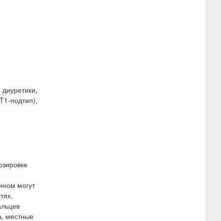
 диуретики,
T1-подтип),
озировке
ином могут
тях,
альцев
а, местные