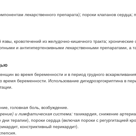
компонентам лекарственного препарата); пороки клапанов сердца; 
 язвы, кровотечений из желудочно-кишечного тракта; хронические 
опными и антигипертензивными лекарственными препаратами, а т
дью
женщин во время беременности и в период грудного вскармливания
во время беременности. Использование дигидроэргокриптина в пер
тации.
ние, головная боль, возбуждение.
орение) и лимфатическая система:
тахикардия, снижение артериа
 дни терапии), пороки сердца (включая пороки с регургитацией кро
рикардит, констриктивный перикардит).
спепсия.