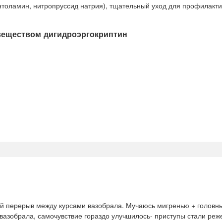
толамин, нитропруссид натрия), тщательный уход для профилакти
веществом дигидроэргокриптин
ый перерыв между курсами вазобрала. Мучаюсь мигренью + головн
вазобрала, самочувствие гораздо улучшилось- приступы стали реж