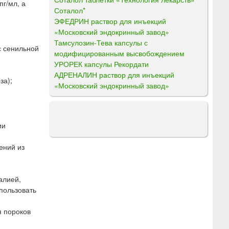
пг/мл, а
Соталол*
ЭФЕДРИН раствор для инъекций
«Московский эндокринный завод»
Тамсулозин-Тева капсулы с
с сенильной
модифицированным высвобождением
УРОРЕК капсулы Рекордати
АДРЕНАЛИН раствор для инъекций
за);
«Московский эндокринный завод»
ии
ений из
алией,
пользовать
я пороков