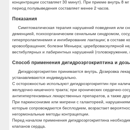
концентрации составляет 30 минут). При приеме внутрь 8 мг
период полувыведения составляет менее 2 часов.
Показания
Симптоматическая терапия нарушений поведения или сни
деменцией, психоорганическим сенильным синдромом, сосу
гиперпролактинемия и ингибирование лактации; в составе 
кровообращения; болезни Меньера; цереброваскулярной нед
вестибулярных и лабиринтных нарушений (головокружение, 
Способ применения дигидроэргокриптина и доз
Дигидроэргокриптин принимается внутрь. Дозировка лека
устанавливаются индивидуально.
С осторожностью используют дигидроэргокриптин при наличи
желудочно-кишечного тракта; при хронических сердечно-со
антигипертензивных лекарственных препаратов, а также дру
При паркинсонизме или мигрени с галактореей, нарушениям
которые сопровождаются бесплодием, возрастает вероятнос
негормональные методы контрацепции.
Перед началом применения дигидроэргокриптина необходим
клапанов сердца.