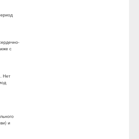
период
сердечно-
акже с
. Нет
иод
льного
ви) и