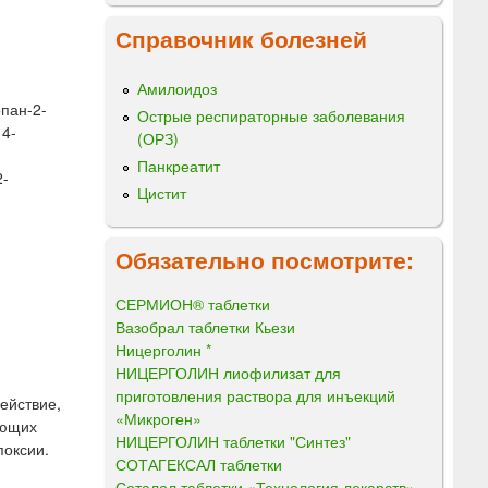
Справочник болезней
Амилоидоз
опан-2-
Острые респираторные заболевания
14-
(ОРЗ)
Панкреатит
2-
Цистит
Обязательно посмотрите:
СЕРМИОН® таблетки
Вазобрал таблетки Кьези
Ницерголин *
НИЦЕРГОЛИН лиофилизат для
приготовления раствора для инъекций
ействие,
«Микроген»
ующих
НИЦЕРГОЛИН таблетки "Синтез"
поксии.
СОТАГЕКСАЛ таблетки
Соталол таблетки «Технология лекарств»