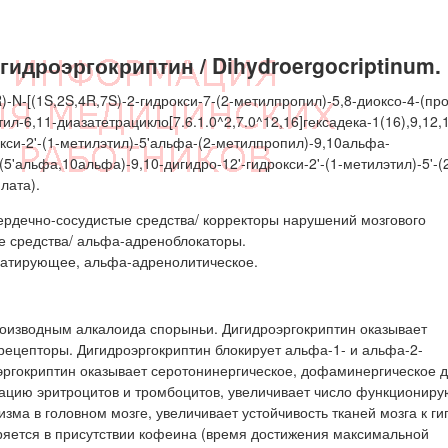
идроэргокриптин / Dihydroergocriptinum.
N-[(1S,2S,4R,7S)-2-гидрокси-7-(2-метилпропил)-5,8-диоксо-4-(пр
тил-6,11-диазатетрацикло[7.6.1.0^2,7.0^12,16]гексадека-1(16),9,12,
окси-2'-(1-метилэтил)-5'альфа-(2-метилпропил)-9,10альфа-
(5'альфа,10альфа)-9,10-дигидро-12'-гидрокси-2'-(1-метилэтил)-5'-(
лата).
ердечно-сосудистые средства/ корректоры нарушений мозгового
е средства/ альфа-адреноблокаторы.
латирующее, альфа-адренолитическое.
оизводным алкалоида спорыньи. Дигидроэргокриптин оказывает
ецепторы. Дигидроэргокриптин блокирует альфа-1- и альфа-2-
ргокриптин оказывает серотонинергическое, дофаминергическое д
гацию эритроцитов и тромбоцитов, увеличивает число функционир
ма в головном мозге, увеличивает устойчивость тканей мозга к ги
ряется в присутствии кофеина (время достижения максимальной