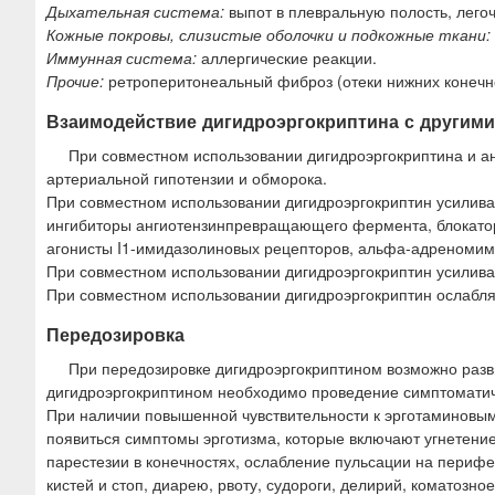
Дыхательная система:
выпот в плевральную полость, лего
Кожные покровы, слизистые оболочки и подкожные ткани:
Иммунная система:
аллергические реакции.
Прочие:
ретроперитонеальный фиброз (отеки нижних конечнос
Взаимодействие дигидроэргокриптина с другим
При совместном использовании дигидроэргокриптина и а
артериальной гипотензии и обморока.
При совместном использовании дигидроэргокриптин усиливае
ингибиторы ангиотензинпревращающего фермента, блокаторы
агонисты I1-имидазолиновых рецепторов, альфа-адреномиме
При совместном использовании дигидроэргокриптин усилива
При совместном использовании дигидроэргокриптин ослабл
Передозировка
При передозировке дигидроэргокриптином возможно разв
дигидроэргокриптином необходимо проведение симптоматич
При наличии повышенной чувствительности к эрготаминовы
появиться симптомы эрготизма, которые включают угнетение
парестезии в конечностях, ослабление пульсации на периф
кистей и стоп, диарею, рвоту, судороги, делирий, коматозн