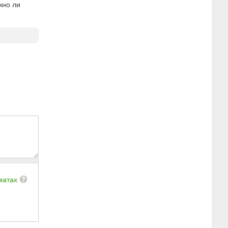
жно ли
матах