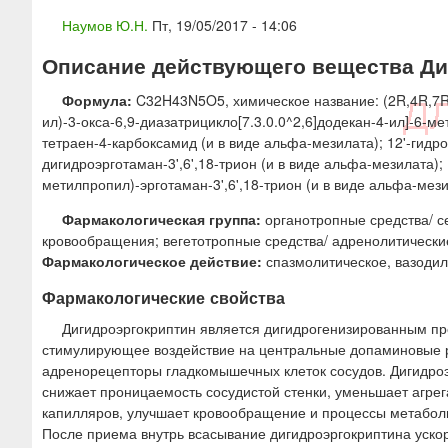
ю
Наумов Ю.Н.
Пт, 19/05/2017 - 14:06
Описание действующего вещества Диг
Формула:
C32H43N5O5, химическое название: (2R,4R,7R)-
ил)-3-окса-6,9-диазатрицикло[7.3.0.0^2,6]додекан-4-ил]-6-ме
тетраен-4-карбоксамид (и в виде альфа-мезилата); 12'-гидр
дигидроэрготаман-3',6',18-трион (и в виде альфа-мезилата); 
метилпропил)-эрготаман-3',6',18-трион (и в виде альфа-мези
Фармакологическая группа:
органотропные средства/ с
кровообращения; вегетотропные средства/ адренолитически
Фармакологическое действие:
спазмолитическое, вазоди
Фармакологические свойства
Дигидроэргокриптин является дигидрогенизированным пр
стимулирующее воздействие на центральные допаминовые р
адренорецепторы гладкомышечных клеток сосудов. Дигидроэ
снижает проницаемость сосудистой стенки, уменьшает агре
капилляров, улучшает кровообращение и процессы метаболиз
После приема внутрь всасывание дигидроэргокриптина уско