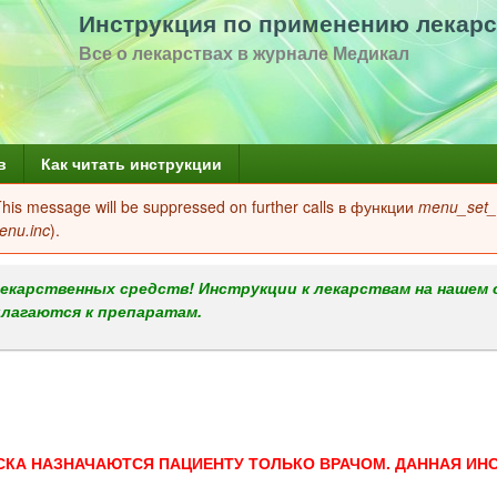
Перейти
Инструкция по применению лекарс
к
Все о лекарствах в журнале Медикал
основному
содержанию
в
Как читать инструкции
 This message will be suppressed on further calls в функции
menu_set_a
enu.inc
).
екарственных средств! Инструкции к лекарствам на нашем 
илагаются к препаратам.
СКА НАЗНАЧАЮТСЯ ПАЦИЕНТУ ТОЛЬКО ВРАЧОМ. ДАННАЯ ИН