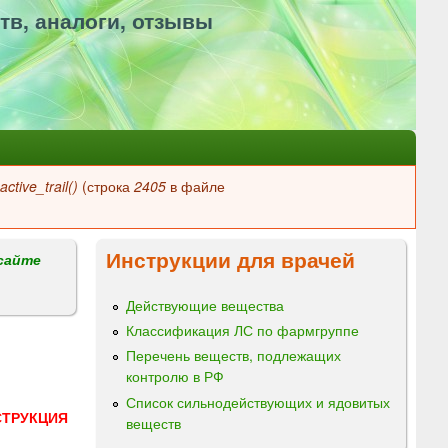
тв, аналоги, отзывы
ctive_trail()
(строка
2405
в файле
Инструкции для врачей
сайте
Действующие вещества
Классификация ЛС по фармгруппе
Перечень веществ, подлежащих
контролю в РФ
Список сильнодействующих и ядовитых
СТРУКЦИЯ
веществ