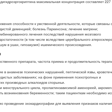
 дигидроэргокриптина максимальная концентрация составляет 227 
жения способности к умственной деятельности, которые связаны 
дистой деменцией; болезнь Паркинсона; лечение мигрени;
комбинированного лечения последствий нарушения мозгового
остаточности (в том числе вследствие церебрального атеросклеро
шум в ушах, гипоакузия) ишемического происхождения.
ы
рственного препарата, частота приема и продолжительность терап
е в анамнезе психических нарушений, пептической язвы, кровотеч
судистых заболеваниях; на фоне применения психотропных и
гих производных алкалоидов спорыньи.
и менструального цикла, пролактинзависимой аменореей, акромег
ть возникновения беременности; таким пациенткам необходимо ис
о проведение эхокардиографии для выявления признаков наличи