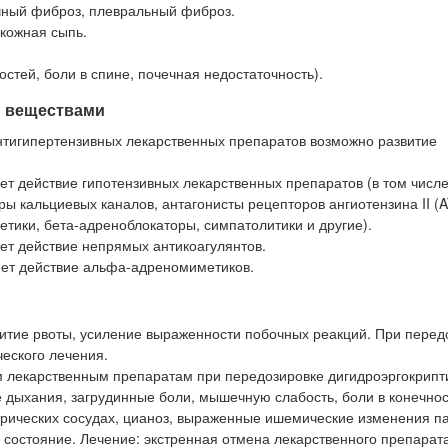
чный фиброз, плевральный фиброз.
кожная сыпь.
тей, боли в спине, почечная недостаточность).
и веществами
нтигипертензивных лекарственных препаратов возможно развитие
т действие гипотензивных лекарственных препаратов (в том числе
 кальциевых каналов, антагонисты рецепторов ангиотензина II (A
тики, бета-адреноблокаторы, симпатолитики и другие).
ет действие непрямых антикоагулянтов.
яет действие альфа-адреномиметиков.
итие рвоты, усиление выраженности побочных реакций. При перед
еского лечения.
м лекарственным препаратам при передозировке дигидроэргокрипт
 дыхания, загрудинные боли, мышечную слабость, боли в конечнос
ерических сосудах, цианоз, выраженные ишемические изменения п
ое состояние. Лечение: экстренная отмена лекарственного препарат