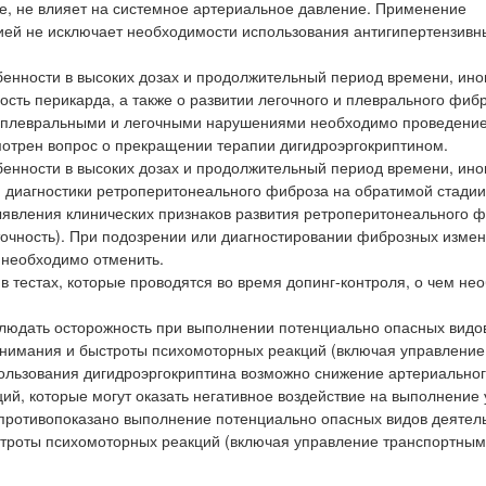
е, не влияет на системное артериальное давление. Применение
зией не исключает необходимости использования антигипертензивн
бенности в высоких дозах и продолжительный период времени, ино
сть перикарда, а также о развитии легочного и плеврального фибр
и плевральными и легочными нарушениями необходимо проведени
мотрен вопрос о прекращении терапии дигидроэргокриптином.
бенности в высоких дозах и продолжительный период времени, ино
 диагностики ретроперитонеального фиброза на обратимой стадии
явления клинических признаков развития ретроперитонеального 
аточность). При подозрении или диагностировании фиброзных измен
 необходимо отменить.
 тестах, которые проводятся во время допинг-контроля, о чем не
людать осторожность при выполнении потенциально опасных видо
внимания и быстроты психомоторных реакций (включая управление
ользования дигидроэргокриптина возможно снижение артериально
ций, которые могут оказать негативное воздействие на выполнение
 противопоказано выполнение потенциально опасных видов деятел
троты психомоторных реакций (включая управление транспортны