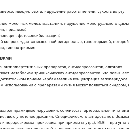
иперсаливация, рвота, нарушение работы печени, сухость во рту,
ние молочных желез, масталгия, нарушение менструального цикла
ия, приапизм;
лопеция, фотосенсибилизация;
й сопровождается мышечной ригидностью, гипертермией, потерей
ия, гипонатриемия.
твами
 антигипертензивных препаратов, антидепрессантов, алкоголя,
жает метаболизм трициклических антидепрессантов, что повышает
одолжительном приеме карбамазепина концентрация галоперидола 
м использовании с препаратами лития может появиться синдром,
кстрапирамидные нарушения, сонливость, артериальная гипотенз
ние, шок, угнетение дыхания. Специфического антидота нет. Возмо
ли передозировка произошла при приеме внутрь). ИВЛ – при угнет
змозамещающих жидкостей, норадреналина (но только не адренали