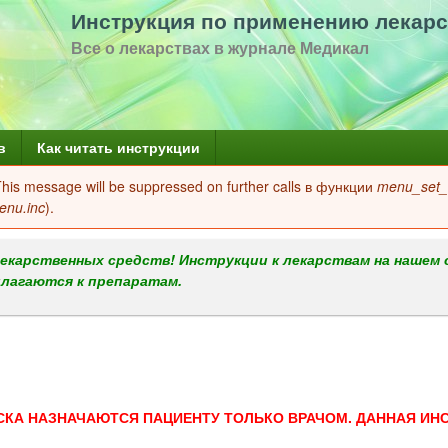
Перейти
Инструкция по применению лекарс
к
Все о лекарствах в журнале Медикал
основному
содержанию
в
Как читать инструкции
 This message will be suppressed on further calls в функции
menu_set_a
enu.inc
).
екарственных средств! Инструкции к лекарствам на нашем 
илагаются к препаратам.
СКА НАЗНАЧАЮТСЯ ПАЦИЕНТУ ТОЛЬКО ВРАЧОМ. ДАННАЯ ИН