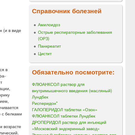
Справочник болезней
Амилоидоз
 (и в виде
Острые респираторные заболевания
(ОРЗ)
Панкреатит
Цистит
ся в
Обязательно посмотрите:
фа-
т
ФЛЮАНКСОЛ раствор для
ации,
внутримышечного введения (масляный)
орику
Лундбек
нием,
Рисперидон*
ичивается
ГАЛОПЕРИДОЛ таблетки «Озон»
е с белками
ФЛЮАНКСОЛ таблетки Лундбек
ДРОПЕРИДОЛ раствор для инъекций
м возрасте
«Московский эндокринный завод»
лический.
Эглонил ® таблетки, капсулы, раствор для