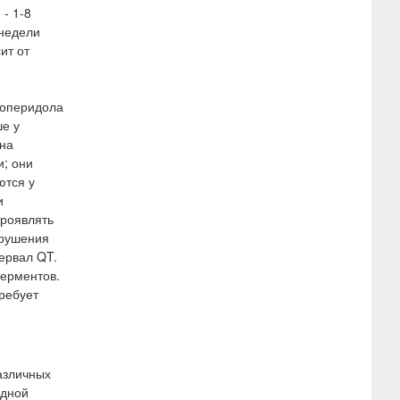
- 1-8
 недели
ит от
лоперидола
ше у
ена
и; они
ются у
и
проявлять
арушения
ервал QT.
ферментов.
ребует
азличных
идной