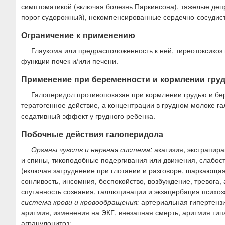
симптоматикой (включая болезнь Паркинсона), тяжелые деп
порог судорожный), некомпенсированные сердечно-сосудисты
Ограничение к применению
Глаукома или предрасположенность к ней, тиреотоксикоз 
функции почек и/или печени.
Применение при беременности и кормлении гру
Галоперидол противопоказан при кормлении грудью и бе
тератогенное действие, а концентрации в грудном молоке г
седативный эффект у грудного ребенка.
Побочные действия галоперидола
Органы чувств и нервная система:
акатизия, экстрапир
и спины, тикоподобные подергивания или движения, слабост
(включая затруднение при глотании и разговоре, шаркающая 
сонливость, инсомния, беспокойство, возбуждение, тревога,
спутанность сознания, галлюцинации и экзацербация психоза
система крови и кровообращения:
артериальная гипертензи
аритмия, изменения на ЭКГ, внезапная смерть, аритмия тип
агранулоцитоз;