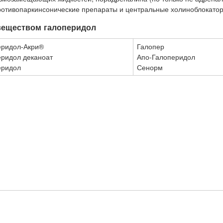
отивопаркинсонические препараты и центральные холиноблокатор
веществом галоперидол
еридол-Акри®
Галопер
еридол деканоат
Апо-Галоперидол
еридол
Сенорм