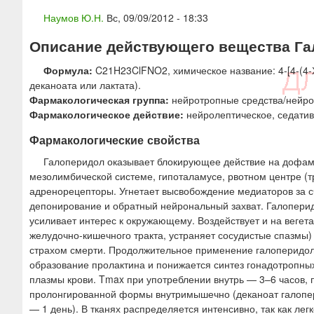
ю
Наумов Ю.Н.
Вс, 09/09/2012 - 18:33
Описание действующего вещества Гал
Формула:
C21H23ClFNO2, химическое название: 4-[4-(4-
деканоата или лактата).
Фармакологическая группа:
нейротропные средства/нейро
Фармакологическое действие:
нейролептическое, седатив
Фармакологические свойства
Галоперидол оказывает блокирующее действие на дофами
мезолимбической системе, гипоталамусе, рвотном центре (т
адренорецепторы. Угнетает высвобождение медиаторов за 
депонирование и обратный нейрональный захват. Галоперид
усиливает интерес к окружающему. Воздействует и на вегет
желудочно-кишечного тракта, устраняет сосудистые спазмы)
страхом смерти. Продолжительное применение галоперидола
образование пролактина и понижается синтез гонадотропных
плазмы крови. Tmax при употреблении внутрь — 3–6 часов,
пролонгированной формы внутримышечно (деканоат галопери
— 1 день). В тканях распределяется интенсивно, так как ле