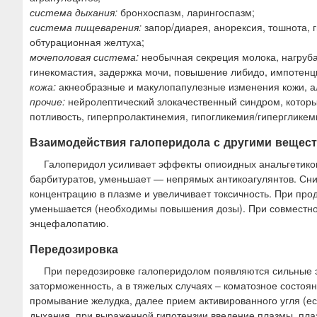
система дыхания:
бронхоспазм, ларингоспазм;
система пищеварения:
запор/диарея, анорексия, тошнота, г
обтурационная желтуха;
мочеполовая система:
необычная секреция молока, нагруба
гинекомастия, задержка мочи, повышение либидо, импотенц
кожа:
акнеобразные и макулопапулезные изменения кожи, а
прочие:
нейролептический злокачественный синдром, которы
потливость, гиперпролактинемия, гипогликемия/гипергликем
Взаимодействия галоперидола с другими вещес
Галоперидол усиливает эффекты опиоидных анальгетиков,
барбитуратов, уменьшает — непрямых антикоагулянтов. Сни
концентрацию в плазме и увеличивает токсичность. При пр
уменьшается (необходимы повышения дозы). При совместно
энцефалопатию.
Передозировка
При передозировке галоперидолом появляются сильные э
заторможенность, а в тяжелых случаях – коматозное состоя
промывание желудка, далее прием активированного угля (ес
дыхания, при выраженной гипотензии введение плазмы, пла