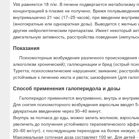
Vss равняется 18 л/кг. В печени подвергается метаболизму
концентрацией в плазме не получено. Время полувыведения 
внутримышечно 21 час (17–25 часов), при введении внутрив
(многократные или однократная дозы). Выводится с желчью 
другим нейролептическим препаратам. Имеет некоторый ак
двигательную активность, расстройства поведения (импульс
Показания
Психомоторные возбуждения различного происхождения 
алкоголизм хронический); галлюцинации и бред (острый пси
Туретта; психосоматические нарушения; заикание; расстрой
устойчивые к лечению икота и рвота; шизофрения (для гало
Способ применения галоперидола и дозы
Галоперидол применяется внутривенно, внутрь и внутри
Для снятия психомоторного возбуждения взрослым вводят 5
двукратным введением через 30–40 минут.
Внутрь
за полчаса до еды, можно запить молоком, взрослым
увеличить до получения устойчивого терапевтического эффе
20–60 мг/сут), с последующим переходом на более низкую,
Максимальная суточная доза составляет 100 мг. Для детей 