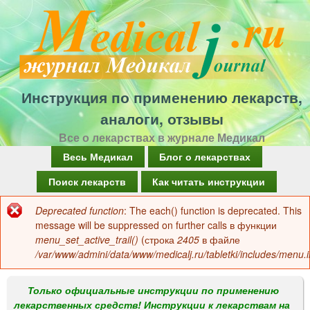
Перейти
к
основному
содержанию
Инструкция по применению лекарств,
аналоги, отзывы
Все о лекарствах в журнале Медикал
Г
Весь Медикал
Блог о лекарствах
л
Поиск лекарств
Как читать инструкции
а
Deprecated function
: The each() function is deprecated. This
Сообщение
в
message will be suppressed on further calls в функции
об
menu_set_active_trail()
(строка
2405
в файле
н
/var/www/admini/data/www/medicalj.ru/tabletki/includes/menu.i
ошибке
о
е
Только официальные инструкции по применению
лекарственных средств! Инструкции к лекарствам на