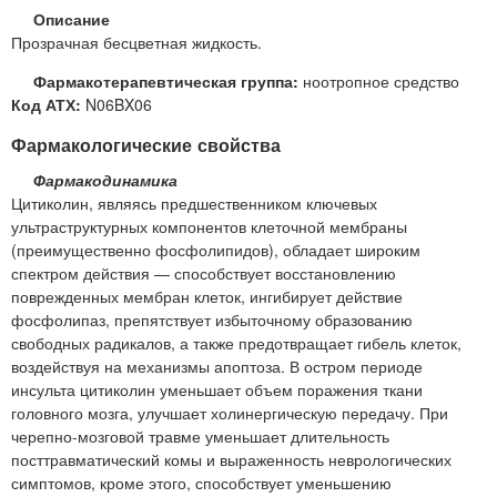
Описание
Прозрачная бесцветная жидкость.
Фармакотерапевтическая группа:
ноотропное средство
Код АТХ:
N06BX06
Фармакологические свойства
Фармакодинамика
Цитиколин, являясь предшественником ключевых
ультраструктурных компонентов клеточной мембраны
(преимущественно фосфолипидов), обладает широким
спектром действия — способствует восстановлению
поврежденных мембран клеток, ингибирует действие
фосфолипаз, препятствует избыточному образованию
свободных радикалов, а также предотвращает гибель клеток,
воздействуя на механизмы апоптоза. В остром периоде
инсульта цитиколин уменьшает объем поражения ткани
головного мозга, улучшает холинергическую передачу. При
черепно-мозговой травме уменьшает длительность
посттравматический комы и выраженность неврологических
симптомов, кроме этого, способствует уменьшению