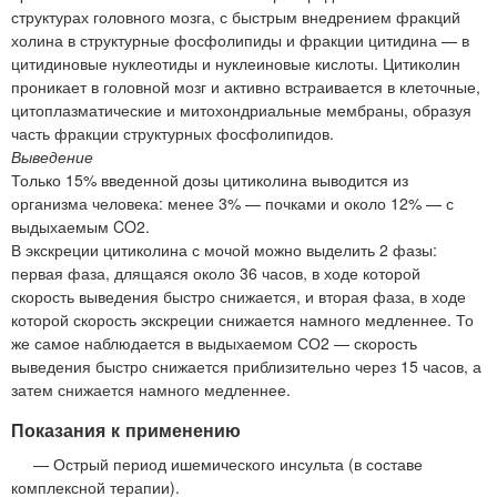
структурах головного мозга, с быстрым внедрением фракций
холина в структурные фосфолипиды и фракции цитидина — в
цитидиновые нуклеотиды и нуклеиновые кислоты. Цитиколин
проникает в головной мозг и активно встраивается в клеточные,
цитоплазматические и митохондриальные мембраны, образуя
часть фракции структурных фосфолипидов.
Выведение
Только 15% введенной дозы цитиколина выводится из
организма человека: менее 3% — почками и около 12% — с
выдыхаемым CO2.
В экскреции цитиколина с мочой можно выделить 2 фазы:
первая фаза, длящаяся около 36 часов, в ходе которой
скорость выведения быстро снижается, и вторая фаза, в ходе
которой скорость экскреции снижается намного медленнее. То
же самое наблюдается в выдыхаемом СО2 — скорость
выведения быстро снижается приблизительно через 15 часов, а
затем снижается намного медленнее.
Показания к применению
— Острый период ишемического инсульта (в составе
комплексной терапии).