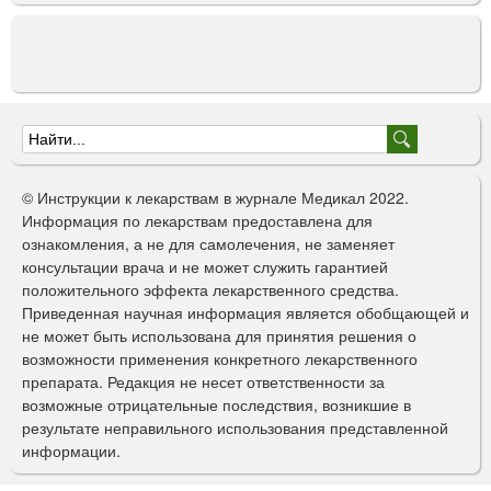
Ф
о
© Инструкции к лекарствам в журнале Медикал 2022.
р
Информация по лекарствам предоставлена для
ознакомления, а не для самолечения, не заменяет
м
консультации врача и не может служить гарантией
а
положительного эффекта лекарственного средства.
Приведенная научная информация является обобщающей и
п
не может быть использована для принятия решения о
о
возможности применения конкретного лекарственного
препарата. Редакция не несет ответственности за
и
возможные отрицательные последствия, возникшие в
с
результате неправильного использования представленной
информации.
к