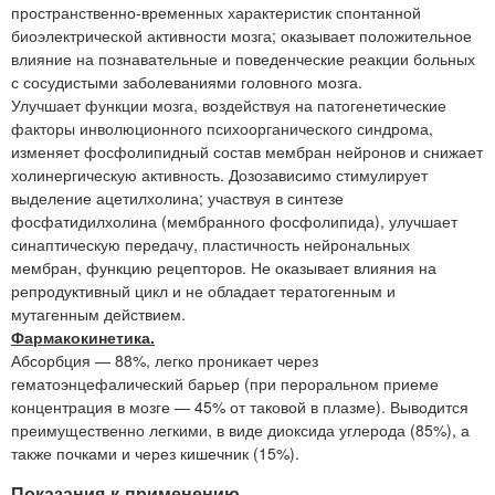
пространственно-временных характеристик спонтанной
биоэлектрической активности мозга; оказывает положительное
влияние на познавательные и поведенческие реакции больных
с сосудистыми заболеваниями головного мозга.
Улучшает функции мозга, воздействуя на патогенетические
факторы инволюционного психоорганического синдрома,
изменяет фосфолипидный состав мембран нейронов и снижает
холинергическую активность. Дозозависимо стимулирует
выделение ацетилхолина; участвуя в синтезе
фосфатидилхолина (мембранного фосфолипида), улучшает
синаптическую передачу, пластичность нейрональных
мембран, функцию рецепторов. Не оказывает влияния на
репродуктивный цикл и не обладает тератогенным и
мутагенным действием.
Фармакокинетика.
Абсорбция — 88%, легко проникает через
гематоэнцефалический барьер (при пероральном приеме
концентрация в мозге — 45% от таковой в плазме). Выводится
преимущественно легкими, в виде диоксида углерода (85%), а
также почками и через кишечник (15%).
Показания к применению