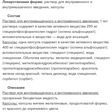
Лекарственная форма:
раствор для внутривенного и
внутримышечного введения, капсулы
Состав
Раствор для внутримышечного и внутривенного введения:
1 мл
раствора содержит в качестве активного вещества 250 мг
глицерилфосфорилхолин гидрат (холина альфосцерат);
вспомогательные е вещество — вода для инъекций.
Капсулы:
одна капсула содержит в качестве активного вещества
400 мг глицерилфосфорилхолин гидрат (холина альфосцерат);
вспомогательные вещества: глицерол (глицерин), вода
очищенная. Оболочка капсулы: желатин медицинский, глицерол
(глицерин), метилпарагидроксибензоат (метилпарабен),
пропилпарагидроксибензоат (пропилпарабен), краситель
железа оксид красный, титана диоксид, вода очищенная,
сорбитол (сорбит).
Описание
Раствор для внутримышечного и внутривенного введения:
прозрачная бесцветная жидкость.
Капсулы:
капсулы мягкие желатиновые, продолговатой формы,
от красного до коричневого цвета.