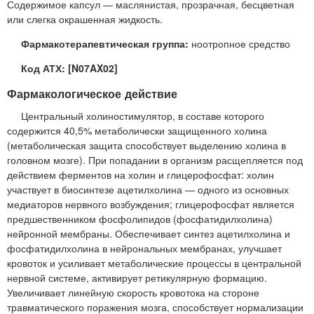
Содержимое капсул — маслянистая, прозрачная, бесцветная
или слегка окрашенная жидкость.
Фармакотерапевтическая группа:
ноотропное средство
Код АТХ: [N07AX02]
Фармакологическое действие
Центральный холиностимулятор, в составе которого
содержится 40,5% метаболически защищенного холина
(метаболическая защита способствует выделению холина в
головном мозге). При попадании в организм расщепляется под
действием ферментов на холин и глицерофосфат: холин
участвует в биосинтезе ацетилхолина — одного из основных
медиаторов нервного возбуждения; глицерофосфат является
предшественником фосфолипидов (фосфатидилхолина)
нейронной мембраны. Обеспечивает синтез ацетилхолина и
фосфатидилхолина в нейрональных мембранах, улучшает
кровоток и усиливает метаболические процессы в центральной
нервной системе, активирует ретикулярную формацию.
Увеличивает линейную скорость кровотока на стороне
травматического поражения мозга, способствует нормализации