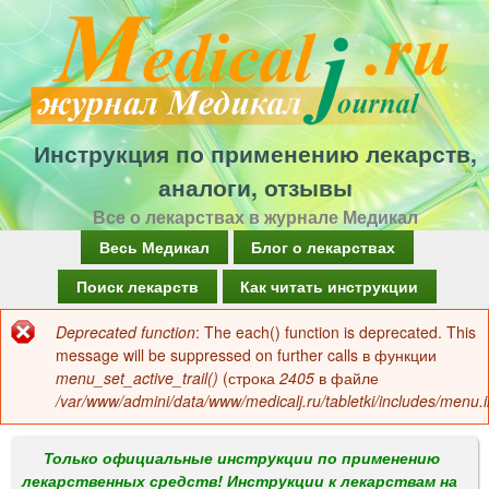
Перейти
к
основному
содержанию
Инструкция по применению лекарств,
аналоги, отзывы
Все о лекарствах в журнале Медикал
Г
Весь Медикал
Блог о лекарствах
л
Поиск лекарств
Как читать инструкции
а
Deprecated function
: The each() function is deprecated. This
Сообщение
в
message will be suppressed on further calls в функции
об
menu_set_active_trail()
(строка
2405
в файле
н
/var/www/admini/data/www/medicalj.ru/tabletki/includes/menu.i
ошибке
о
е
Только официальные инструкции по применению
лекарственных средств! Инструкции к лекарствам на