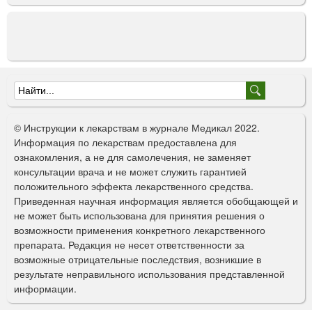
Ф
о
© Инструкции к лекарствам в журнале Медикал 2022.
р
Информация по лекарствам предоставлена для
ознакомления, а не для самолечения, не заменяет
м
консультации врача и не может служить гарантией
а
положительного эффекта лекарственного средства.
Приведенная научная информация является обобщающей и
п
не может быть использована для принятия решения о
о
возможности применения конкретного лекарственного
препарата. Редакция не несет ответственности за
и
возможные отрицательные последствия, возникшие в
с
результате неправильного использования представленной
информации.
к