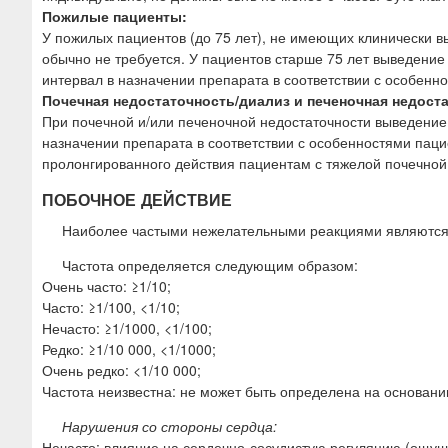
Пожилые пациенты:
У пожилых пациентов (до 75 лет), не имеющих клинически 
обычно не требуется. У пациентов старше 75 лет выведение
интервал в назначении препарата в соответствии с особенн
Почечная недостаточность/диализ и печеночная недост
При почечной и/или печеночной недостаточности выведение
назначении препарата в соответствии с особенностями паци
пролонгированного действия пациентам с тяжелой почечной
ПОБОЧНОЕ ДЕЙСТВИЕ
Наиболее частыми нежелательными реакциями являются 
Частота определяется следующим образом:
Очень часто: ≥1/10;
Часто: ≥1/100, <1/10;
Нечасто: ≥1/1000, <1/100;
Редко: ≥1/10 000, <1/1000;
Очень редко: <1/10 000;
Частота неизвестна: не может быть определена на основан
Нарушения со стороны сердца:
Нечасто: влияние на сердечно-сосудистую регуляцию (ощущ