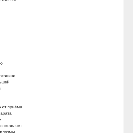
κ-
отонина.
ньшей
л
о от приёма
парата
и
 составляет
и плазмы