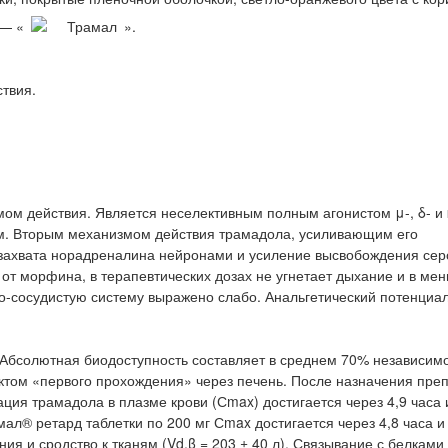
 — «
».
твия.
м действия. Является неселективным полным агонистом μ-, δ- и 
м. Вторым механизмом действия трамадола, усиливающим его
 захвата норадреналина нейронами и усиление высвобождения сер
от морфина, в терапевтических дозах не угнетает дыхание и в ме
но-сосудистую систему выражено слабо. Анальгетический потенциа
Абсолютная биодоступность составляет в среднем 70% независим
том «первого прохождения» через печень. После назначения пре
ция трамадола в плазме крови (Сmax) достигается через 4,9 часа 
мал® ретард таблетки по 200 мг Сmax достигается через 4,8 часа и
я и сродство к тканям (Vd,β = 203 ± 40 л). Связывание с белкам