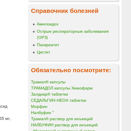
Справочник болезней
Амилоидоз
Острые респираторные заболевания
(ОРЗ)
Панкреатит
Цистит
Обязательно посмотрите:
Трамал® капсулы
ТРАМАДОЛ капсулы Хемофарм
Залдиар® таблетки
СЕДАЛЬГИН-НЕО® таблетки
ксид
Морфин
Налбуфин *
65 мг,
Трамал® раствор для инъекций
НАЛБУФИН раствор для инъекций
«Московский эндокринный завод»