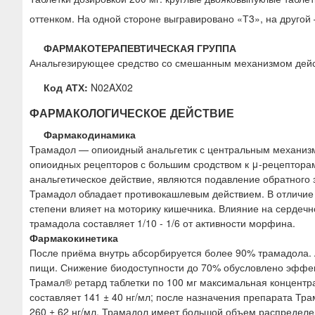
оттенком. На одной стороне выгравировано «Т3», на другой
ФАРМАКОТЕРАПЕВТИЧЕСКАЯ ГРУППА
Анальгезирующее средство со смешанным механизмом дейс
Код АТХ:
N02AX02
ФАРМАКОЛОГИЧЕСКОЕ ДЕЙСТВИЕ
Фармакодинамика
Трамадол — опиоидный анальгетик с центральным механизмо
опиоидных рецепторов с большим сродством к μ-рецептора
анальгетическое действие, являются подавление обратного
Трамадол обладает противокашлевым действием. В отличие 
степени влияет на моторику кишечника. Влияние на сердеч
трамадола составляет 1/10 - 1/6 от активности морфина.
Фармакокинетика
После приёма внутрь абсорбируется более 90% трамадола. 
пищи. Снижение биодоступности до 70% обусловлено эффек
Трамал® ретард таблетки по 100 мг максимальная концентра
составляет 141 ± 40 нг/мл; после назначения препарата Тра
260 ± 62 нг/мл. Трамадол имеет большой объем распределени