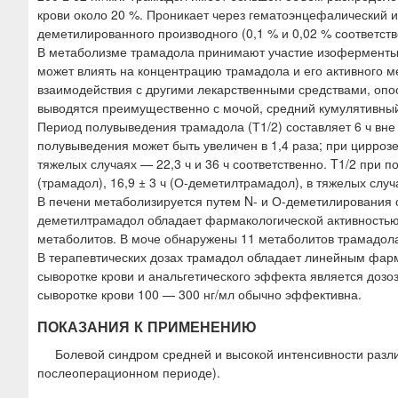
крови около 20 %. Проникает через гематоэнцефалический 
деметилированного производного (0,1 % и 0,02 % соответст
В метаболизме трамадола принимают участие изоферменты
может влиять на концентрацию трамадола и его активного м
взаимодействия с другими лекарственными средствами, оп
выводятся преимущественно с мочой, средний кумулятивный
Период полувыведения трамадола (Т1/2) составляет 6 ч вне 
полувыведения может быть увеличен в 1,4 раза; при циррозе 
тяжелых случаях — 22,3 ч и 36 ч соответственно. T1/2 при п
(трамадол), 16,9 ± 3 ч (О-деметилтрамадол), в тяжелых случа
В печени метаболизируется путем N- и О-деметилирования 
деметилтрамадол обладает фармакологической активностью
метаболитов. В моче обнаружены 11 метаболитов трамадол
В терапевтических дозах трамадол обладает линейным фар
сыворотке крови и анальгетического эффекта является доз
сыворотке крови 100 — 300 нг/мл обычно эффективна.
ПОКАЗАНИЯ К ПРИМЕНЕНИЮ
Болевой синдром средней и высокой интенсивности разли
послеоперационном периоде).