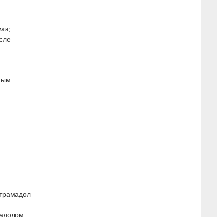
ми;
осле
нным
 трамадол
мадолом