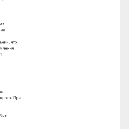
емя
ние
аний, что
рмления
т
та.
арата. При
 быть