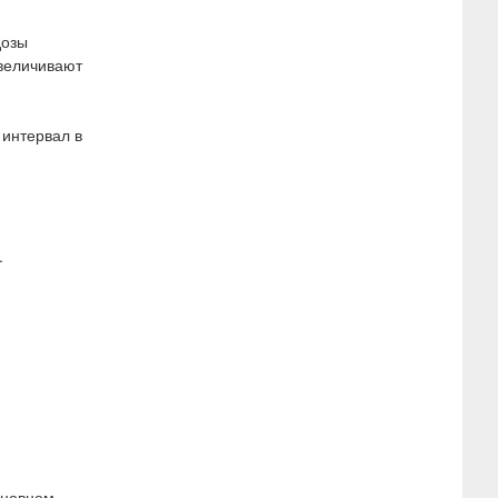
дозы
увеличивают
 интервал в
.
сновном