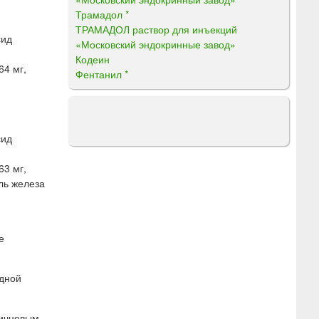
Трамадол *
ТРАМАДОЛ раствор для инъекций
сид
«Московский эндокринные завод»
Кодеин
64 мг,
Фентанил *
сид
63 мг,
ель железа
е
одной
ричневым