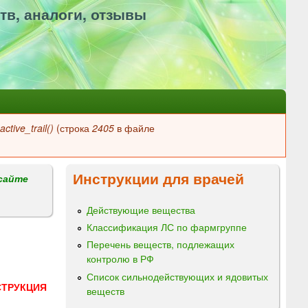
тв, аналоги, отзывы
ctive_trail()
(строка
2405
в файле
Инструкции для врачей
сайте
Действующие вещества
Классификация ЛС по фармгруппе
Перечень веществ, подлежащих
контролю в РФ
Список сильнодействующих и ядовитых
СТРУКЦИЯ
веществ