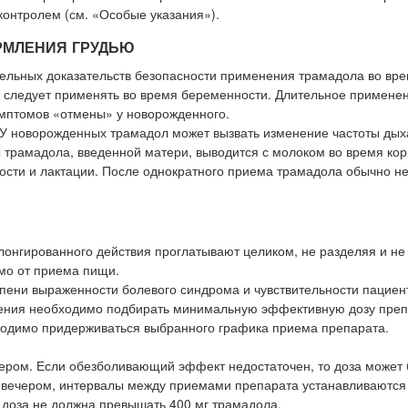
контролем (см. «Особые указания»).
РМЛЕНИЯ ГРУДЬЮ
ельных доказательств безопасности применения трамадола во вр
е следует применять во время беременности. Длительное примене
имптомов «отмены» у новорожденного.
 У новорожденных трамадол может вызвать изменение частоты дых
ы трамадола, введенной матери, выводится с молоком во время ко
ости и лактации. После однократного приема трамадола обычно не
лонгированного действия проглатывают целиком, не разделяя и не
имо от приема пищи.
епени выраженности болевого синдрома и чувствительности пациен
ения необходимо подбирать минимальную эффективную дозу преп
ходимо придерживаться выбранного графика приема препарата.
ечером. Если обезболивающий эффект недостаточен, то доза может
 и вечером, интервалы между приемами препарата устанавливаются
 доза не должна превышать 400 мг трамадола.