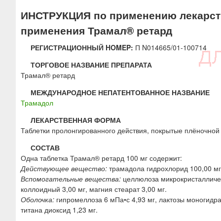
ю
ИНСТРУКЦИЯ по применению лекарств
применения Трамал® ретард
РЕГИСТРАЦИОННЫЙ HOMEP:
П N014665/01-100714
ТОРГОВОЕ НАЗВАНИЕ ПРЕПАРАТА
Трамал® ретард
МЕЖДУНАРОДНОЕ НЕПАТЕНТОВАННОЕ НАЗВАНИЕ
Трамадол
ЛЕКАРСТВЕННАЯ ФОРМА
Таблетки пролонгированного действия, покрытые плёночной
СОСТАВ
Одна таблетка Трамал® ретард 100 мг содержит:
Действующее вещество:
трамадола гидрохлорид 100,00 мг
Вспомогательные вещества:
целлюлоза микрокристалличес
коллоидный 3,00 мг, магния стеарат 3,00 мг.
Оболочка:
гипромеллоза 6 мПа•с 4,93 мг, лактозы моногидрат 
титана диоксид 1,23 мг.