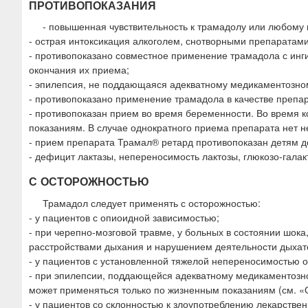
ПРОТИВОПОКАЗАНИЯ
- повышенная чувствительность к трамадолу или любому 
- острая интоксикация алкоголем, снотворными препаратам
- противопоказано совместное применение трамадола с инг
окончания их приема;
- эпилепсия, не поддающаяся адекватному медикаментозно
- противопоказано применение трамадола в качестве препа
- противопоказан прием во время беременности. Во время 
показаниям. В случае однократного приема препарата нет 
- прием препарата Трамал® ретард противопоказан детям до
- дефицит лактазы, непереносимость лактозы, глюкозо-галак
С ОСТОРОЖНОСТЬЮ
Трамадол следует применять с осторожностью:
- у пациентов с опиоидной зависимостью;
- при черепно-мозговой травме, у больных в состоянии шока
расстройствами дыхания и нарушением деятельности дыхат
- у пациентов с установленной тяжелой непереносимостью о
- при эпилепсии, поддающейся адекватному медикаментозно
может применяться только по жизненным показаниям (см. «
- у пациентов со склонностью к злоупотреблению лекарств