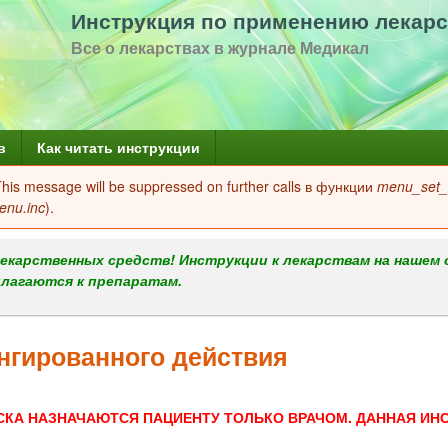
Перейти
Инструкция по применению лекарс
к
Все о лекарствах в журнале Медикал
основному
содержанию
в
Как читать инструкции
 This message will be suppressed on further calls в функции
menu_set_a
enu.inc
).
екарственных средств! Инструкции к лекарствам на нашем 
илагаются к препаратам.
нгированного действия
СКА НАЗНАЧАЮТСЯ ПАЦИЕНТУ ТОЛЬКО ВРАЧОМ. ДАННАЯ ИН