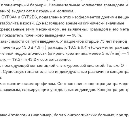
и плацентарный барьеры. Незначительные количества трамадола и 
венно) выделяются с грудным молоком.
 CYP3А4 и CYP2D6, подавление этих изоферментов другими веще
етаболита в крови. До настоящего времени клинически значимые
осредованные этим механизмом, не выявлены. Трамадол и его мет
 показатель почечного выведения — 90 %.
зависимости от пути введения. У пациентов старше 75 лет период
печени до 13,3 ± 4,9 ч (трамадол), 18,5 ± 9,4 ч (О-деметилтрамадо
очечной недостаточности (клиренс креатинина менее 5 мл/мин) — 11
ях — 19,5 ч и 43,2 ч соответственно.
с последующей конъюгацией с глюкуроновой кислотой. Только О-
. Существуют значительные индивидуальные различия в концентра
а.
макокинетическим профилем. Соотношение концентрации трамадо
озависимым, варьирующим у отдельных индивидов. Концентрация т
чной этиологии (например, боли у онкологических больных, при тр