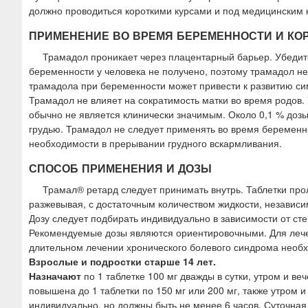
должно проводиться короткими курсами и под медицинским 
ПРИМЕНЕНИЕ ВО ВРЕМЯ БЕРЕМЕННОСТИ И КО
Трамадол проникает через плацентарный барьер. Убедит
беременности у человека не получено, поэтому трамадол н
трамадола при беременности может привести к развитию с
Трамадол не влияет на сократимость матки во время родов.
обычно не является клинически значимым. Около 0,1 % доз
грудью. Трамадол не следует применять во время беременн
необходимости в прерывании грудного вскармливания.
СПОСОБ ПРИМЕНЕНИЯ И ДОЗЫ
Трамал® ретард следует принимать внутрь. Таблетки про
разжевывая, с достаточным количеством жидкости, независ
Дозу следует подбирать индивидуально в зависимости от ст
Рекомендуемые дозы являются ориентировочными. Для леч
длительном лечении хронического болевого синдрома необ
Взрослые и подростки старше 14 лет.
Назначают
по 1 таблетке 100 мг дважды в сутки, утром и в
повышена до 1 таблетки по 150 мг или 200 мг, также утром
индивидуально, но должны быть не менее 6 часов. Суточная