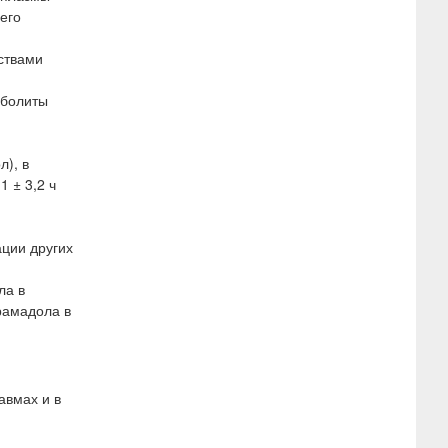
его
ствами
аболиты
л), в
 ± 3,2 ч
ции других
ла в
рамадола в
авмах и в