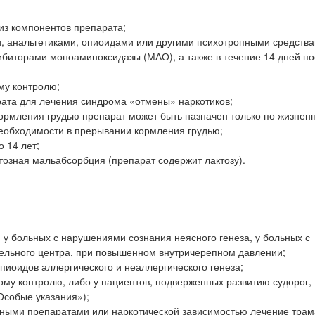
из компонентов препарата;
и, анальгетиками, опиоидами или другими психотропными средства
ибиторами моноаминоксидазы (МАО), а также в течение 14 дней п
му контролю;
рата для лечения синдрома «отмены» наркотиков;
кормления грудью препарат может быть назначен только по жизне
необходимости в прерывании кормления грудью;
 14 лет;
тозная мальабсорбция (препарат содержит лактозу).
, у больных с нарушениями сознания неясного генеза, у больных с
ельного центра, при повышенном внутричерепном давлении;
пиоидов аллергического и неаллергического генеза;
му контролю, либо у пациентов, подверженных развитию судорог,
Особые указания»);
енными препаратами или наркотической зависимостью лечение тра