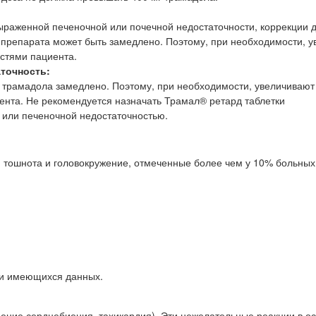
выраженной печеночной или почечной недостаточности, коррекции 
 препарата может быть замедлено. Поэтому, при необходимости, 
остями пациента.
аточность:
 трамадола замедлено. Поэтому, при необходимости, увеличивают
ента. Не рекомендуется назначать Трамал® ретард таблетки
 или печеночной недостаточностью.
тошнота и головокружение, отмеченные более чем у 10% больных
ии имеющихся данных.
ение сердцебиения, тахикардия). Эти нежелательные реакции в о