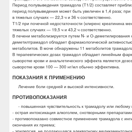
Период полувыведения трамадола (Т1/2) составляет приблиз
период полувыведения может быть увеличен в 1,4 раза; при ц
в тяжелых случаях — 22,3 ч и 36 ч соответственно.
Т1/2 при почечной недостаточности (клиренс креатинина мене
тяжелых случаях — 19,5 ч и 43,2 ч соответственно.
В печени метаболизируется путем N- и О-деметилирования 
деметилтрамадол обладает фармакологической активностью
метаболитов. В моче обнаружены 11 метаболитов трамадол
В терапевтических дозах трамадол обладает линейным фар
сыворотке крови и анальгетического эффекта является доз
сыворотке крови 100 — 300 нг/мл обычно эффективна.
ПОКАЗАНИЯ К ПРИМЕНЕНИЮ
Лечение боли средней и высокой интенсивности.
ПРОТИВОПОКАЗАНИЯ
- повышенная чувствительность к трамадолу или любому 
- острая интоксикация алкоголем, снотворными препаратам
- противопоказано совместное применение трамадола с инг
окончания их приема;
- эпилепсия, не поддающаяся адекватному медикаментозно