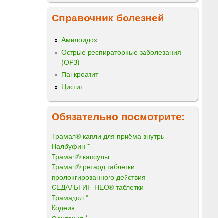
Справочник болезней
Амилоидоз
Острые респираторные заболевания
(ОРЗ)
Панкреатит
Цистит
Обязательно посмотрите:
Трамал® капли для приёма внутрь
Налбуфин *
Трамал® капсулы
Трамал® ретард таблетки
пролонгированного действия
СЕДАЛЬГИН-НЕО® таблетки
Трамадол *
Кодеин
Фентанил *