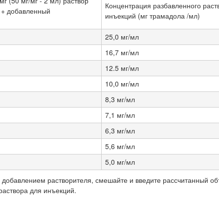
г (50 мг/мг - 2 мл) раствор
Концентрация разбавленного раст
 + добавленный
инъекций (мг трамадола /мл)
25,0 мг/мл
16,7 мг/мл
12.5 мг/мл
10,0 мг/мл
8,3 мг/мл
7,1 мг/мл
6,3 мг/мл
5,6 мг/мл
5,0 мг/мл
ы добавлением растворителя, смешайте и введите рассчитанный о
раствора для инъекций.