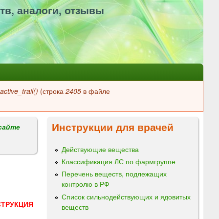
тв, аналоги, отзывы
ctive_trail()
(строка
2405
в файле
Инструкции для врачей
сайте
Действующие вещества
Классификация ЛС по фармгруппе
Перечень веществ, подлежащих
контролю в РФ
Список сильнодействующих и ядовитых
СТРУКЦИЯ
веществ