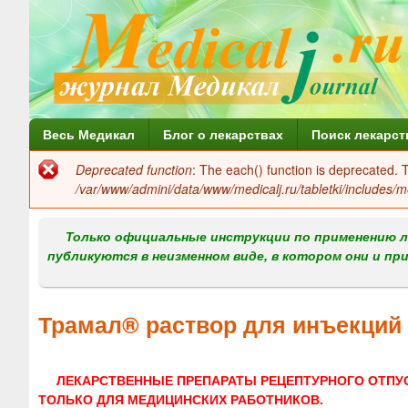
Г
Весь Медикал
Блог о лекарствах
Поиск лекарст
л
Deprecated function
: The each() function is deprecated.
Сообщение
а
/var/www/admini/data/www/medicalj.ru/tabletki/includes/m
об
в
ошибке
Только официальные инструкции по применению л
н
публикуются в неизменном виде, в котором они и пр
о
е
Трамал® раствор для инъекций
м
е
ЛЕКАРСТВЕННЫЕ ПРЕПАРАТЫ РЕЦЕПТУРНОГО ОТПУ
н
ТОЛЬКО ДЛЯ МЕДИЦИНСКИХ РАБОТНИКОВ.