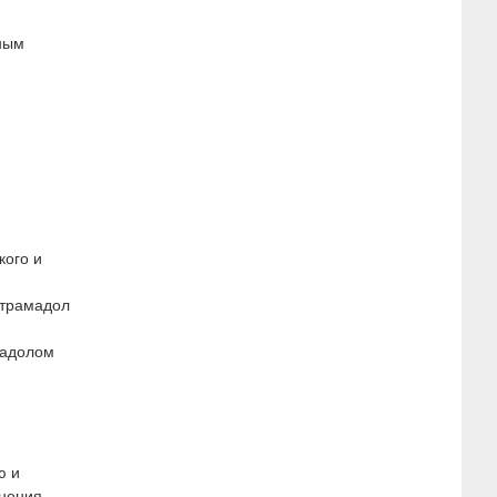
нным
кого и
 трамадол
мадолом
ю и
енения