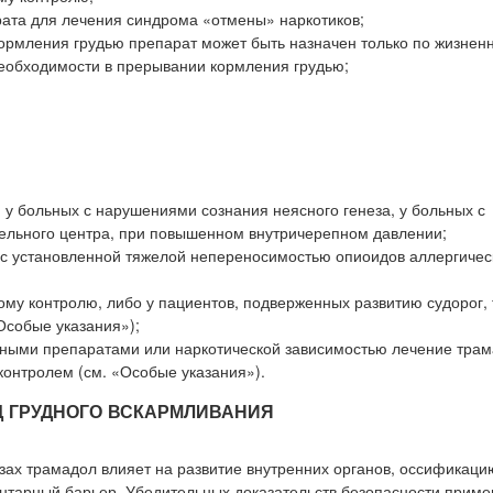
рата для лечения синдрома «отмены» наркотиков;
кормления грудью препарат может быть назначен только по жизне
необходимости в прерывании кормления грудью;
, у больных с нарушениями сознания неясного генеза, у больных с
ельного центра, при повышенном внутричерепном давлении;
в с установленной тяжелой непереносимостью опиоидов аллергичес
му контролю, либо у пациентов, подверженных развитию судорог,
Особые указания»);
енными препаратами или наркотической зависимостью лечение тра
контролем (см. «Особые указания»).
Д ГРУДНОГО ВСКАРМЛИВАНИЯ
озах трамадол влияет на развитие внутренних органов, оссификаци
нтарный барьер. Убедительных доказательств безопасности прим