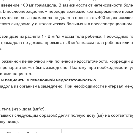
 введение 100 мг трамадола. В зависимости от интенсивности боле
 ч. В послеоперационном периоде возможно кратковременное при
 суточная доза трамадола не должна превышать 400 мг, за исклю
евого синдрома у онкологических больных и в послеоперационном 
ой дозе из расчета 1 - 2 мг/кг массы тела ребенка. Необходимо 
рамадола не должна превышать 8 мг/кг массы тела ребенка или 
.
выраженной печеночной или почечной недостаточности, коррекции 
 препарата может быть замедлено. Поэтому, при необходимости, 
остями пациента.
 и пациенты с печеночной недостаточностью
мадола из организма замедлено. При необходимости интервал меж
ела (кг) х доза (мг/кг).
итывают следующим образом: делят полную дозу (мг) на соответс
цу ниже).