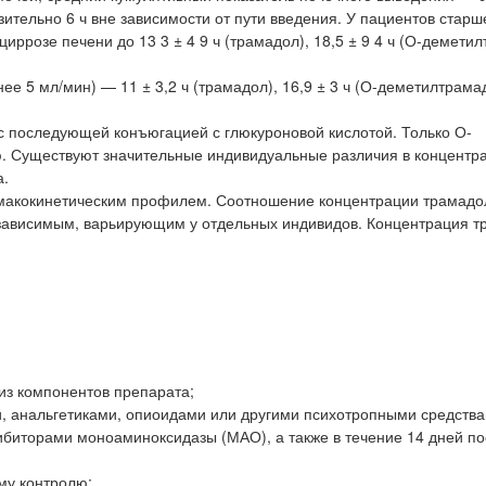
ительно 6 ч вне зависимости от пути введения. У пациентов старш
иррозе печени до 13 3 ± 4 9 ч (трамадол), 18,5 ± 9 4 ч (О-демети
е 5 мл/мин) — 11 ± 3,2 ч (трамадол), 16,9 ± 3 ч (О-деметилтрамад
с последующей конъюгацией с глюкуроновой кислотой. Только О-
. Существуют значительные индивидуальные различия в концентра
а.
макокинетическим профилем. Соотношение концентрации трамадо
озависимым, варьирующим у отдельных индивидов. Концентрация т
из компонентов препарата;
и, анальгетиками, опиоидами или другими психотропными средства
ибиторами моноаминоксидазы (МАО), а также в течение 14 дней п
му контролю;