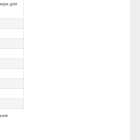
вора для
бъем