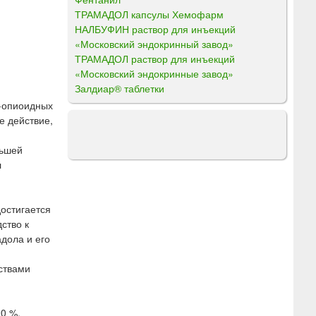
ТРАМАДОЛ капсулы Хемофарм
НАЛБУФИН раствор для инъекций
«Московский эндокринный завод»
ТРАМАДОЛ раствор для инъекций
«Московский эндокринные завод»
Залдиар® таблетки
κ-опиоидных
е действие,
ньшей
л
остигается
ство к
дола и его
ствами
0 %.