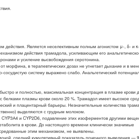
твия.
м действия. Является неселективным полным агонистом μ-, δ- и 
еханизмом действия трамадола, усиливающим его анальгетическо
йронами и усиление высвобождения серотонина.
от морфина, в терапевтических дозах не угнетает дыхание и в ме
но-сосудистую систему выражено слабо. Анальгетический потенциа
ыстро и полностью, максимальная концентрация в плазме крови д
 с белками плазмы крови около 20 %. Трамадол имеет высокое срод
ческий и плацентарный барьеры. Незначительные количества трама
ственно) выделяются с грудным молоком.
 CYP3А4 и CYP2D6, подавление этих изоферментов другими веще
етаболита в крови. До настоящего времени клинически значимые
осредованные этим механизмом, не выявлены.
очой, средний кумулятивный показатель почечного выведения — 9