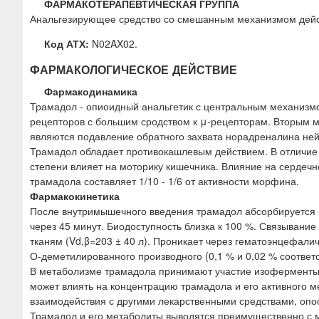
ФАРМАКОТЕРАПЕВТИЧЕСКАЯ ГРУППА
Анальгезирующее средство со смешанным механизмом дейс
Код АТХ:
N02AX02.
ФАРМАКОЛОГИЧЕСКОЕ ДЕЙСТВИЕ
Фармакодинамика
Трамадол - опиоидный анальгетик с центральным механизмо
рецепторов с большим сродством к μ-рецепторам. Вторым м
являются подавление обратного захвата норадреналина не
Трамадол обладает противокашлевым действием. В отличие 
степени влияет на моторику кишечника. Влияние на сердеч
трамадола составляет 1/10 - 1/6 от активности морфина.
Фармакокинетика
После внутримышечного введения трамадол абсорбируется б
через 45 минут. Биодоступность близка к 100 %. Связывание
тканям (Vd,β=203 ± 40 л). Проникает через гематоэнцефали
О-деметилированного производного (0,1 % и 0,02 % соответ
В метаболизме трамадола принимают участие изоферменты
может влиять на концентрацию трамадола и его активного м
взаимодействия с другими лекарственными средствами, оп
Трамадол и его метаболиты выводятся преимущественно с м