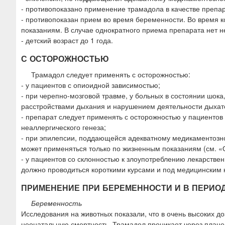
- противопоказано применение трамадола в качестве препа
- противопоказан прием во время беременности. Во время 
показаниям. В случае однократного приема препарата нет 
- детский возраст до 1 года.
С ОСТОРОЖНОСТЬЮ
Трамадол следует применять с осторожностью:
- у пациентов с опиоидной зависимостью;
- при черепно-мозговой травме, у больных в состоянии шока
расстройствами дыхания и нарушением деятельности дыхат
- препарат следует применять с осторожностью у пациенто
неаллергического генеза;
- при эпилепсии, поддающейся адекватному медикаментозно
может применяться только по жизненным показаниям (см. «
- у пациентов со склонностью к злоупотреблению лекарств
должно проводиться короткими курсами и под медицинским 
ПРИМЕНЕНИЕ ПРИ БЕРЕМЕННОСТИ И В ПЕРИО
Беременность
Исследования на животных показали, что в очень высоких д
неонатальную смертность. Трамадол проникает через плаце