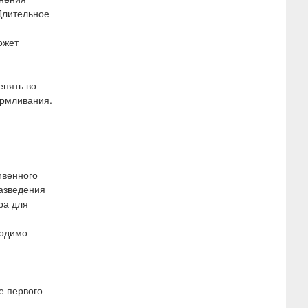
Длительное
ожет
енять во
армливания.
ивенного
разведения
ра для
ходимо
я
е первого