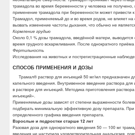
трамадола во время беременности у человека не получено,
применение трамадола при беременности может привести к
Трамадол, применяемый до и во время родов, не влияет на
вызвать изменение частоты дыхания, что обычно не являетс
Кормление грудью
Около 0,1 % дозы трамадола, введённой матери, выводится
время грудного вскармливания. После однократного приёма
Фертильность
Исследования на животных и пострегистрационные наблюде
СПОСОБ ПРИМЕНЕНИЯ И ДОЗЫ
Трамал® раствор для инъекций 50 мг/мл предназначен дл
капельного введения. Внутривенное введение раствора для
в растворе для инъекций. Методика приготовления раствор
инъекций».
Применяемые дозы зависят от степени выраженности болев
подбирать минимальную эффективную дозу препарата. При 
определенного графика введения препарата.
Взрослые и подростки старше 12 лет
Разовая доза для однократного введения 50 — 100 мг трамад
введения не наступила удовлетворительная анальгезия, пов