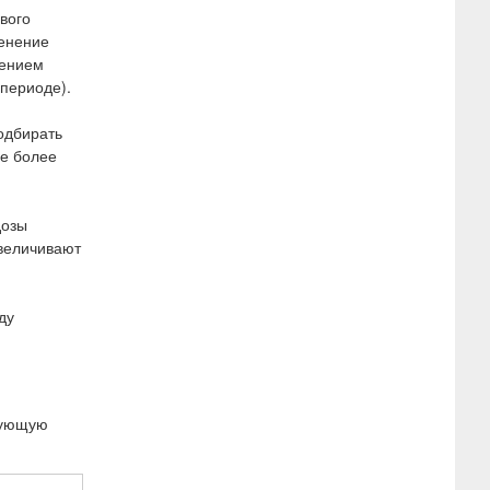
вого
менение
чением
периоде).
подбирать
не более
дозы
увеличивают
ду
твующую