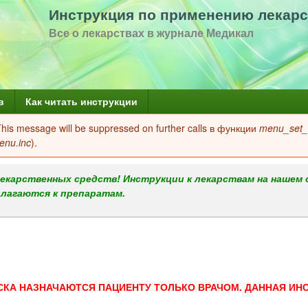
Перейти
Инструкция по применению лекарс
к
Все о лекарствах в журнале Медикал
основному
содержанию
в
Как читать инструкции
 This message will be suppressed on further calls в функции
menu_set_a
enu.inc
).
екарственных средств! Инструкции к лекарствам на нашем 
илагаются к препаратам.
СКА НАЗНАЧАЮТСЯ ПАЦИЕНТУ ТОЛЬКО ВРАЧОМ. ДАННАЯ ИН