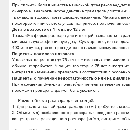
При сильной боли в качестве начальной дозы рекомендуется
синдрома, анальгетическое действие трамадола длится 4-8
трамадола в дозах, превышающих указанные. Максимальная
некоторых клинических случаев (например, при лечении бол
Дети в возрасте от 1 года до 12 лет
Трамал® в форме раствора для инъекций назначается в разов
минимальную эффективную дозу. Суммарная суточная доза т
400 мг в сутки, расчет проводится по наименьшему значению
Пациенты пожилого возраста
У пожилых пациентов (до 75 лет), не имеющих клинически 
обычно не требуется. У пациентов старше 75 лет выведение
интервал в назначении препарата в соответствии с особенн
Пациенты с почечной недостаточностью или на диализе
При нарушении функции почек и/или печени выведение тра
приемами препарата должен быть увеличен.
Расчет объема раствора для инъекций:
1. Для расчета полной дозы трамадола (мг) требуется: масса т
2. Объем (мл) разбавленного раствора для введения рассч
концентрацию разведенного раствора (мг/мл; смотрите табли