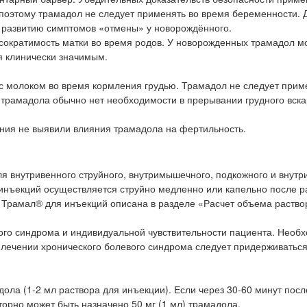
 поэтому трамадол не следует применять во время беременности. 
 развитию симптомов «отмены» у новорождённого.
 сократимость матки во время родов. У новорожденных трамадол м
я клинически значимым.
 с молоком во время кормления грудью. Трамадол не следует прим
 трамадола обычно нет необходимости в прерывании грудного вск
ния не выявили влияния трамадола на фертильность.
я внутривенного струйного, внутримышечного, подкожного и внутр
 инъекций осуществляется струйно медленно или капельно после 
а Трамал® для инъекций описана в разделе «Расчет объема раство
ого синдрома и индивидуальной чувствительности пациента. Необ
лечении хронического болевого синдрома следует придерживатьс
ола (1-2 мл раствора для инъекции). Если через 30-60 минут посл
торно может быть назначено 50 мг (1 мл) трамадола.