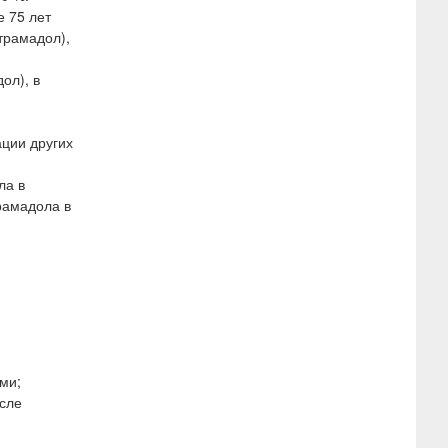
е 75 лет
лтрамадол),
ол), в
ции других
ла в
рамадола в
ми;
осле